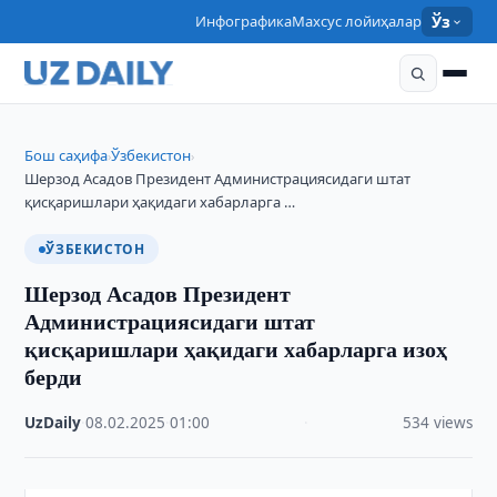
Инфографика
Махсус лойиҳалар
Ўз
Бош саҳифа
Ўзбекистон
›
›
Шерзод Асадов Президент Администрациясидаги штат
қисқаришлари ҳақидаги хабарларга …
ЎЗБЕКИСТОН
Шерзод Асадов Президент
Администрациясидаги штат
қисқаришлари ҳақидаги хабарларга изоҳ
берди
UzDaily
·
08.02.2025
·
01:00
·
534 views