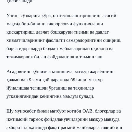
ҳисобланади.
Унинг сўзларига кўра, оптималлаштиришнинг асосий
мақсад бир-бирини такрорловчи функцияларни
қисқартириш, давлат бошқаруви тизими ва давлат
хизматчиларининг фаолияти самарадорлигини ошириш,
барча идораларда бюджет маблағларидан оқилона ва
тежамкорлик билан фойдаланишни таъминлаш.
Асадовнинг қўшимча қилишича, мазкур жараённинг
ҳажми ва кўлами қай даражада бўлиши, мазкур
йўналишда тегишли ўрганиш ва таҳлиллар
ўтказилганидан кейингина маълум бўлади.
Шу муносабат билан матбуот котиби ОАВ, блогерлар ва
ижтимоий тармоқ фойдаланувчиларини мазкур мавзуда
ахборот тарқатишда фақат расмий манбаларга таяниб иш