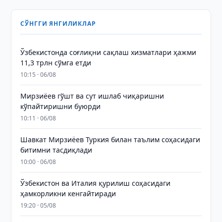
СЎНГГИ ЯНГИЛИКЛАР
Ўзбекистонда соғлиқни сақлаш хизматлари ҳажми
11,3 трлн сўмга етди
10:15 · 06/08
Мирзиёев гўшт ва сут ишлаб чиқаришни
кўпайтиришни буюрди
10:11 · 06/08
Шавкат Мирзиёев Туркия билан таълим соҳасидаги
битимни тасдиқлади
10:00 · 06/08
Ўзбекистон ва Италия қурилиш соҳасидаги
ҳамкорликни кенгайтиради
19:20 · 05/08