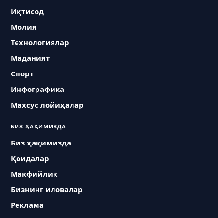
Иқтисод
Молия
Технологиялар
Маданият
Спорт
Инфографика
Махсус лойиҳалар
БИЗ ҲАҚИМИЗДА
Биз ҳақимизда
Қоидалар
Макфийлик
Бизнинг иловалар
Реклама