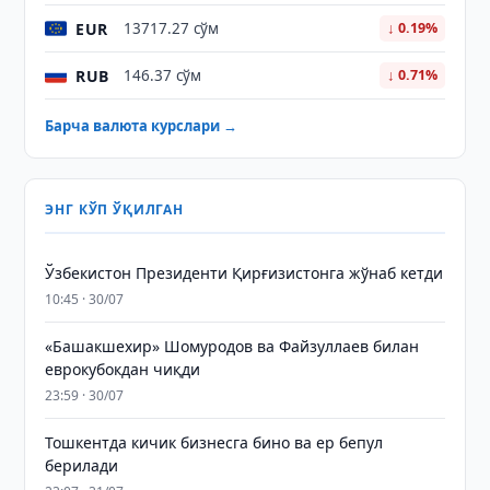
EUR
13717.27 сўм
↓ 0.19%
RUB
146.37 сўм
↓ 0.71%
Барча валюта курслари →
ЭНГ КЎП ЎҚИЛГАН
Ўзбекистон Президенти Қирғизистонга жўнаб кетди
10:45 · 30/07
«Башакшехир» Шомуродов ва Файзуллаев билан
еврокубокдан чиқди
23:59 · 30/07
Тошкентда кичик бизнесга бино ва ер бепул
берилади