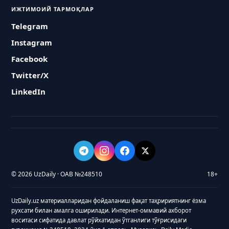
ИЖТИМОИЙ ТАРМОҚЛАР
Telegram
Instagram
Facebook
Twitter/X
LinkedIn
© 2026 UzDaily · ОАВ №248510
18+
UzDaily.uz материалларидан фойдаланиш фақат таҳририятнинг ёзма
рухсати билан амалга оширилади. Интернет-оммавий ахборот
воситаси сифатида давлат рўйхатидан ўтганлиги тўғрисидаги