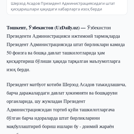
Шерзод Асадов Президент Администрациясидаги штат
қисқаришлари ҳақидаги хабарларга изоҳ берди
Тошкент, Ўзбекистон (UzDaily.uz) —
Ўзбекистон
Президенти Администрацияси ижтимоий тармоқларда
Президент Администрациясида штат бирликлари камида
50 фоизга ва бошқа давлат ташкилотларида ҳам
қисқартириш бўлиши ҳақида тарқалган маълумотларга
изоҳ берди.
Президент матбуот котиби Шерзод Асадов таъкидлашича,
барча даражалардаги давлат ҳокимияти ва бошқаруви
органларида, шу жумладан Президент
Администрациясидан тортиб қуйи ташкилотларгача
бўлган барча идораларда штат бирликларини
мақбуллаштириб бориш ишлари бу - доимий жараён