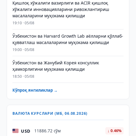
Қишлоқ хўжалиги вазирлиги ва ACIR қишлоқ
хўжалиги инновацияларини ривожлантириш
масалаларини муҳокама қилишди
19:10 · 05/08
Ўзбекистон ва Harvard Growth Lab аёлларни қўллаб-
қувватлаш масалаларини муҳокама қилишди
19:00 · 05/08
Ўзбекистон ва Жанубий Корея консуллик
ҳамкорлигини муҳокама қилишди
18:50 · 05/08
Кўпроқ янгиликлар →
ВАЛЮТА КУРСЛАРИ (МБ, 06.08.2026)
USD
11886.72 сўм
↓ 0.46%