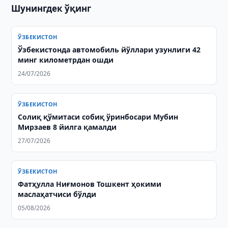
Шунингдек ўқинг
ЎЗБЕКИСТОН
Ўзбекистонда автомобиль йўллари узунлиги 42
минг километрдан ошди
24/07/2026
ЎЗБЕКИСТОН
Солиқ қўмитаси собиқ ўринбосари Мубин
Мирзаев 8 йилга қамалди
27/07/2026
ЎЗБЕКИСТОН
Фатҳулла Ниғмонов Тошкент ҳокими
маслаҳатчиси бўлди
05/08/2026