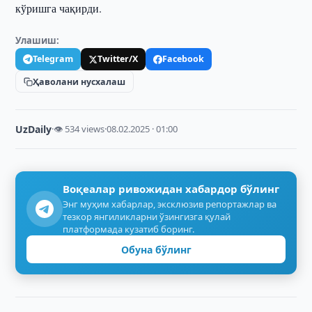
кўришга чақирди.
Улашиш:
Telegram
Twitter/X
Facebook
Ҳаволани нусхалаш
UzDaily
·
👁 534 views
·
08.02.2025 · 01:00
Воқеалар ривожидан хабардор бўлинг
Энг муҳим хабарлар, эксклюзив репортажлар ва
тезкор янгиликларни ўзингизга қулай
платформада кузатиб боринг.
Обуна бўлинг