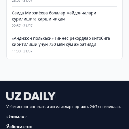
23:07 · 31/07
Саида Мирзиёева болалар майдончалари
қурилишига қарши чиқди
22:57 · 31/07
«Андижон полькаси» Гиннес рекордлар китобига
киритилиши учун 730 млн сўм ажратилди
11:30 · 31/07
Ўзбекистоннинг етакчи янгиликлар порталы. 24/7 янгиликлар.
БЎЛИМЛАР
Ўзбекистон