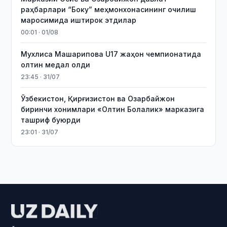
раҳбарлари “Боку” меҳмонхонасининг очилиш
маросимида иштирок этдилар
00:01 · 01/08
Мухлиса Машарипова U17 жаҳон чемпионатида
олтин медал олди
23:45 · 31/07
Ўзбекистон, Қирғизистон ва Озарбайжон
биринчи хонимлари «Олтин Болалик» марказига
ташриф буюрди
23:01 · 31/07