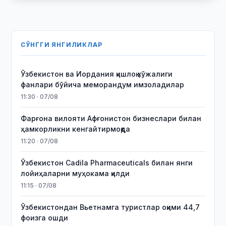
СЎНГГИ ЯНГИЛИКЛАР
Ўзбекистон ва Иордания қишлоқ хўжалиги
фанлари бўйича меморандум имзоладилар
11:30 · 07/08
Фарғона вилояти Афғонистон бизнеслари билан
ҳамкорликни кенгайтирмоқда
11:20 · 07/08
Ўзбекистон Cadila Pharmaceuticals билан янги
лойиҳаларни муҳокама қилди
11:15 · 07/08
Ўзбекистондан Вьетнамга туристлар оқими 44,7
фоизга ошди