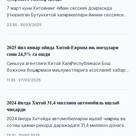
7 март куни Хитойнинг «Икки сессия» доирасида
ўтказилган Бутунхитой халқ вакиллари йиғини сессиясида
Хитой Коммунистик партияси Марказий қўмитасининг
23:50 · 10/03/2025
сиёсий бюро …
2025 йил январ ойида Хитой-Европа юк поездлари
сони 24,5% га ошди
Синьхуа агентлиги Хитой Халқ Республикаси Бош
божхона бошқармаси маълумотларига асосланиб хабар
беришича, 2025 йил январ ойида Хитой ва Европа
11:35 · 27/02/2025
ўртасидаги …
2024 йилда Хитой 31,4 миллион автомобиль ишлаб
чиқарди
2024 йилда Хитойда автомобилларни ишлаб чиқариш ва
сотиш ҳажми рекорд даражадаги 31,4 миллион донага
етди, бу ўтган йилга нисбатан 4,5%га …
13:21 · 20/01/2025