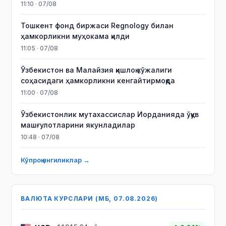
11:10 · 07/08
Тошкент фонд биржаси Regnology билан
ҳамкорликни муҳокама қилди
11:05 · 07/08
Ўзбекистон ва Малайзия қишлоқ хўжалиги
соҳасидаги ҳамкорликни кенгайтирмоқда
11:00 · 07/08
Ўзбекистонлик мутахассислар Иорданияда ўқув
машғулотларини якунладилар
10:48 · 07/08
Кўпроқ янгиликлар →
ВАЛЮТА КУРСЛАРИ (МБ, 07.08.2026)