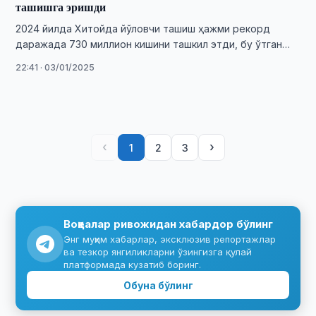
ташишга эришди
2024 йилда Хитойда йўловчи ташиш ҳажми рекорд
даражада 730 миллион кишини ташкил этди, бу ўтган
йилга нисбатан 18% кўпдир.
22:41 · 03/01/2025
‹
›
1
2
3
Воқеалар ривожидан хабардор бўлинг
Энг муҳим хабарлар, эксклюзив репортажлар
ва тезкор янгиликларни ўзингизга қулай
платформада кузатиб боринг.
Обуна бўлинг