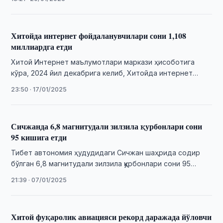
Хитойда интернет фойдаланувчилари сони 1,108
миллиардга етди
Хитой Интернет маълумотлари маркази ҳисоботига
кўра, 2024 йил декабрига келиб, Хитойда интернет
фойдаланувчилари сони 1,108 миллиардга етди. Бу
23:50 · 17/01/2025
кўрсаткич 2023 …
Сичжанда 6,8 магнитудали зилзила қурбонлари сони
95 кишига етди
Тибет автономия ҳудудидаги Сичжан шаҳрида содир
бўлган 6,8 магнитудали зилзила қурбонлари сони 95
кишига етди, деб хабар берди «Синьхуа» ахборот …
21:39 · 07/01/2025
Хитой фуқаролик авиацияси рекорд даражада йўловчи