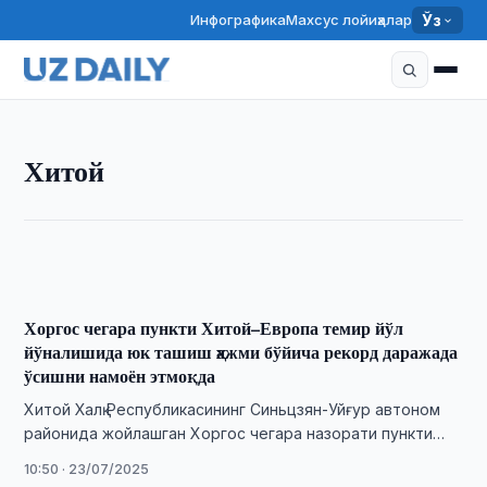
Инфографика
Махсус лойиҳалар
Ўз
ХИТОЙ
Хитой
Хитой ташқи савдоси ўсишда давом этмоқда: август
ойида 3,5 % ўсиш қайд этилди
14:20 · 08/09/2025
Хоргос чегара пункти Хитой–Европа темир йўл
йўналишида юк ташиш ҳажми бўйича рекорд даражада
ўсишни намоён этмоқда
Хитой Халқ Республикасининг Синьцзян-Уйғур автоном
районида жойлашган Хоргос чегара назорати пункти
Хитой ва Европа ўртасидаги темир йўл юк ташиш
10:50 · 23/07/2025
йўналишида …