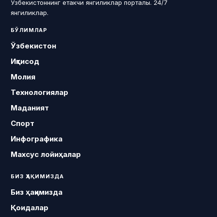
Ўзбекистоннинг етакчи янгиликлар порталы. 24/7
янгиликлар.
БЎЛИМЛАР
Ўзбекистон
Иқтисод
Молия
Технологиялар
Маданият
Спорт
Инфографика
Махсус лойиҳалар
БИЗ ҲАҚИМИЗДА
Биз ҳақимизда
Қоидалар