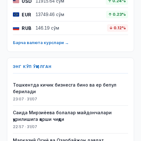
USD
11915.64 сўм
↑ 0.24%
EUR
13749.46 сўм
↑ 0.23%
RUB
146.19 сўм
↓ 0.12%
Барча валюта курслари →
ЭНГ КЎП ЎҚИЛГАН
Тошкентда кичик бизнесга бино ва ер бепул
берилади
23:07 · 31/07
Саида Мирзиёева болалар майдончалари
қурилишига қарши чиқди
22:57 · 31/07
Марказий Осиё ва Озарбайжон давлат