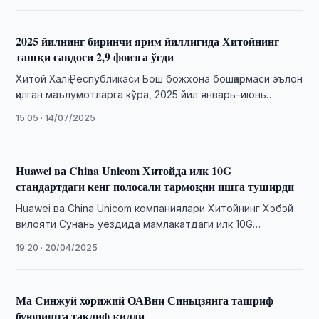
2025 йилнинг биринчи ярим йиллигида Хитойнинг
ташқи савдоси 2,9 фоизга ўсди
Хитой Халқ Республикаси Бош божхона бошқармаси эълон
қилган маълумотларга кўра, 2025 йил январь–июнь
ойларида мамлакатнинг умумий ташқи савдо айланмаси
15:05 · 14/07/2025
21,79 …
Huawei ва China Unicom Хитойда илк 10G
стандартдаги кенг полосали тармоқни ишга туширди
Huawei ва China Unicom компаниялари Хитойнинг Хэбэй
вилояти Сунань уездида мамлакатдаги илк 10G
стандартдаги кенг полосали тармоқни ишга туширишди.
19:20 · 20/04/2025
Бу …
Ма Синжуй хорижий ОАВни Синьцзянга ташриф
буюришга таклиф қилди