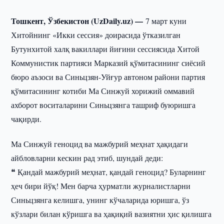
Тошкент, Ўзбекистон (UzDaily.uz) —
7 март куни
Хитойнинг «Икки сессия» доирасида ўтказилган
Бутунхитой халқ вакиллари йиғини сессиясида Хитой
Коммунистик партияси Марказий қўмитасининг сиёсий
бюро аъзоси ва Синьцзян-Уйғур автоном райони партия
қўмитасининг котиби Ма Синжуй хорижий оммавий
ахборот воситаларини Синьцзянга ташриф буюришга
чақирди.
Ма Синжуй геноцид ва мажбурий меҳнат ҳақидаги
айбловларни кескин рад этиб, шундай деди:
❝ Қандай мажбурий меҳнат, қандай геноцид? Буларнинг
ҳеч бири йўқ! Мен барча ҳурматли журналистларни
Синьцзянга келишга, унинг кўчаларида юришга, ўз
кўзлари билан кўришга ва ҳақиқий вазиятни ҳис қилишга