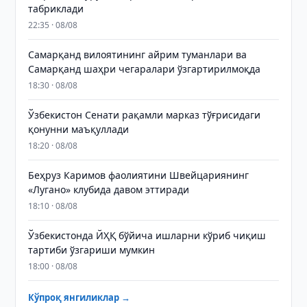
табриклади
22:35 · 08/08
Самарқанд вилоятининг айрим туманлари ва
Самарқанд шаҳри чегаралари ўзгартирилмоқда
18:30 · 08/08
Ўзбекистон Сенати рақамли марказ тўғрисидаги
қонунни маъқуллади
18:20 · 08/08
Беҳруз Каримов фаолиятини Швейцариянинг
«Лугано» клубида давом эттиради
18:10 · 08/08
Ўзбекистонда ЙҲҚ бўйича ишларни кўриб чиқиш
тартиби ўзгариши мумкин
18:00 · 08/08
Кўпроқ янгиликлар →