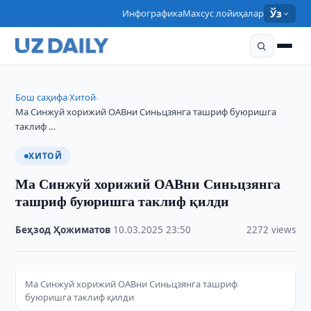
Инфографика
Махсус лойиҳалар
Ўз
Бош саҳифа
Хитой
›
›
Ма Синжуй хорижий ОАВни Синьцзянга ташриф буюришга
таклиф …
ХИТОЙ
Ма Синжуй хорижий ОАВни Синьцзянга
ташриф буюришга таклиф қилди
Беҳзод Ҳожиматов
·
10.03.2025
·
23:50
·
2272 views
Ма Синжуй хорижий ОАВни Синьцзянга ташриф
буюришга таклиф қилди