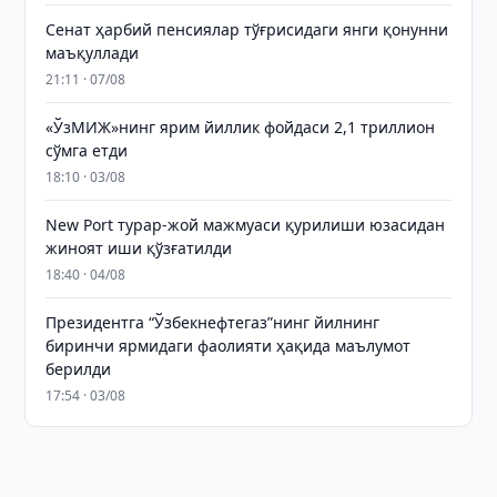
Сенат ҳарбий пенсиялар тўғрисидаги янги қонунни
маъқуллади
21:11 · 07/08
«ЎзМИЖ»нинг ярим йиллик фойдаси 2,1 триллион
сўмга етди
18:10 · 03/08
New Port турар-жой мажмуаси қурилиши юзасидан
жиноят иши қўзғатилди
18:40 · 04/08
Президентга “Ўзбекнефтегаз”нинг йилнинг
биринчи ярмидаги фаолияти ҳақида маълумот
берилди
17:54 · 03/08