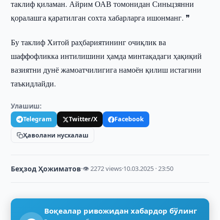
таклиф қиламан. Айрим ОАВ томонидан Синьцзянни
қоралашга қаратилган сохта хабарларга ишонманг. ❞
Бу таклиф Хитой раҳбариятининг очиқлик ва
шаффофликка интилишини ҳамда минтақадаги ҳақиқий
вазиятни дунё жамоатчилигига намоён қилиш истагини
таъкидлайди.
Улашиш:
Telegram
Twitter/X
Facebook
Ҳаволани нусхалаш
Беҳзод Ҳожиматов
·
👁 2272 views
·
10.03.2025 · 23:50
Воқеалар ривожидан хабардор бўлинг