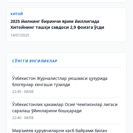
ХИТОЙ
2025 йилнинг биринчи ярим йиллигида
Хитойнинг ташқи савдоси 2,9 фоизга ўсди
14/07/2025
СЎНГГИ ЯНГИЛИКЛАР
Ўзбекистон Журналистлар уюшмаси ҳузурида
блогерлар кенгаши тузилди
22:45 · 08/08
Ўзбекистонлик ҳакамлар Осиё Чемпионлар лигаси
саралаш ўйинларини бошқаради
22:40 · 08/08
Мирзиёев қурувчиларни касб байрами билан