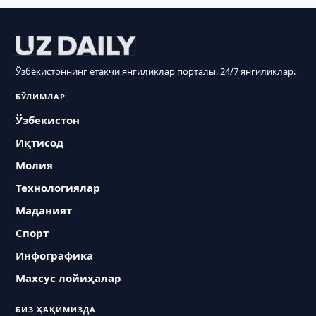
Ўзбекистоннинг етакчи янгиликлар порталы. 24/7 янгиликлар.
БЎЛИМЛАР
Ўзбекистон
Иқтисод
Молия
Технологиялар
Маданият
Спорт
Инфографика
Махсус лойиҳалар
БИЗ ҲАҚИМИЗДА