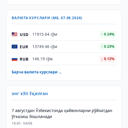
ВАЛЮТА КУРСЛАРИ (МБ, 07.08.2026)
USD
11915.64 сўм
↑ 0.24%
EUR
13749.46 сўм
↑ 0.23%
RUB
146.19 сўм
↓ 0.12%
Барча валюта курслари →
ЭНГ КЎП ЎҚИЛГАН
7 августдан Ўзбекистонда ҳайвонларни рўйхатдан
ўтказиш бошланади
18:45 · 04/08