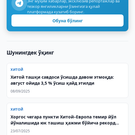
Энг муҳим хабарлар, эксклюзив репортажлар ва
тезкор янгиликларни ўзингизга қулай
платформада кузатиб боринг.
Обуна бўлинг
Шунингдек ўқинг
ХИТОЙ
Хитой ташқи савдоси ўсишда давом этмоқда:
август ойида 3,5 % ўсиш қайд этилди
08/09/2025
ХИТОЙ
Хоргос чегара пункти Хитой–Европа темир йўл
йўналишида юк ташиш ҳажми бўйича рекорд
даражада ўсишни намоён этмоқда
23/07/2025