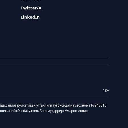
Twitter/X
LinkedIn
18+
ида давлат рўйхатидан ўтганлиги тўғрисидаги гувоҳнома №248510,
 почта: info@uzdaily.com. Бош муҳаррир: Умаров Анвар