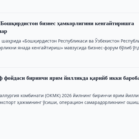
 Бошқирдистон бизнес ҳамкорлигини кенгайтиришга
лар
фа шаҳрида «Бошқирдистон Республикаси ва Ўзбекистон Республ
орликни янада кенгайтириш» мавзусида бизнес-форум бўлиб ўтд
 фойдаси биринчи ярим йилликда қарийб икки бароб
аллургия комбинати (OКМК) 2026 йилнинг биринчи ярим йилли
 экспорт ҳажмининг ўсиши, операцион самарадорликнинг оши