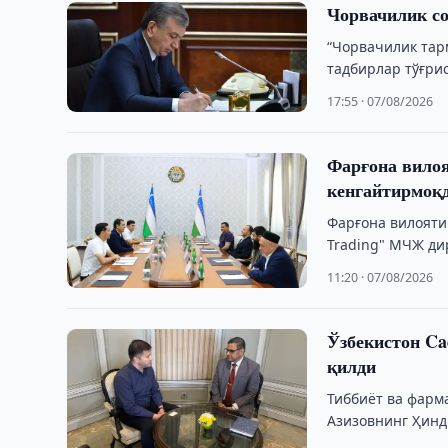
Чорвачилик со
“Чорвачилик тар
тадбирлар тўғри
17:55 · 07/08/2026
Фарғона вилоя
кенгайтирмоқ
Фарғона вилояти
Trading" МЧЖ ди
Атилла Азими, …
11:20 · 07/08/2026
Ўзбекистон Ca
қилди
Тиббиёт ва фарм
Азизовнинг Ҳинд
фармацевтика к