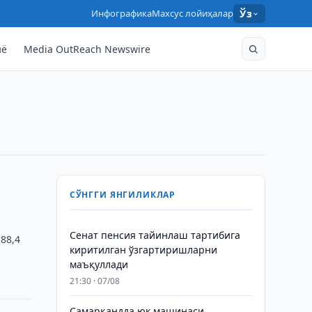
Инфографика
Махсус лойиҳалар
Ўз
нё
Media OutReach Newswire
и
СЎНГГИ ЯНГИЛИКЛАР
Сенат пенсия тайинлаш тартибига
88,4
киритилган ўзгартиришларни
маъқуллади
21:30 · 07/08
Самарқандда юк машинаси