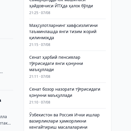
ҳайдовчиси ЙТҲда ҳалок бўлди
21:25 · 07/08
Маҳсулотларнинг хавфсизлигини
таъминлашда янги тизим жорий
қилинмоқда
21:15 · 07/08
Сенат ҳарбий пенсиялар
тўғрисидаги янги қонунни
маъқуллади
21:11 · 07/08
Сенат бозор назорати тўғрисидаги
қонунни маъқуллади
а
21:10 · 07/08
Ўзбекистон ва Россия Ички ишлар
улла
вазирликлари ҳамкорликни
етакчи
кенгайтириш масалаларини