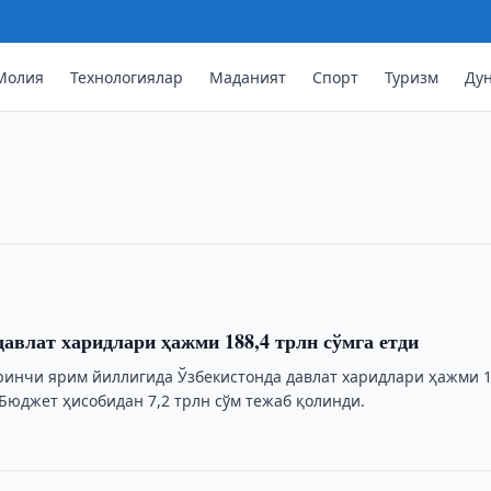
Молия
Технологиялар
Маданият
Спорт
Туризм
Ду
 сўмлик тендер бўйича иш қўзғатд
тчиклар тендерида рақобат
асидан иш қўзғатди.
давлат харидлари ҳажми 188,4 трлн сўмга етди
ринчи ярим йиллигида Ўзбекистонда давлат харидлари ҳажми 1
 Бюджет ҳисобидан 7,2 трлн сўм тежаб қолинди.