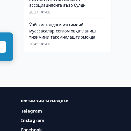
ассоциациясига аъзо бўлди
20:37 · 01/08
Ўзбекистондаги ижтимоий
муассасалар соғлом овқатланиш
тизимини такомиллаштирмоқда
20:45 · 01/08
ИЖТИМОИЙ ТАРМОҚЛАР
Telegram
Instagram
Facebook