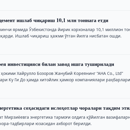
цемент ишлаб чиқариш 10,1 млн тоннага етди
ринчи ярмида Ўзбекистонда йирик корхоналар 10,1 миллион то
қарди. Ишлаб чиқариш ҳажми ўтган йилга нисбатан ошди.
ея инвестицияси билан завод ишга туширилади
 ҳокими Хайрулло Бозоров Жанубий Кореянинг “AHA Co., Ltd”
ари Ку Ги До ҳамда хитойлик ҳамкор компаниялари раҳбарлар
нергетика соҳасидаги ислоҳотлар чоралари тақдим эт
т Мирзиёевга энергетика тармоғи олдига қўйилган вазифалар
ора-тадбирлари юзасидан ахборот берилди.