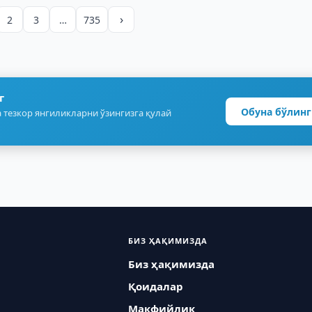
›
2
3
…
735
г
Обуна бўлинг
 тезкор янгиликларни ўзингизга қулай
БИЗ ҲАҚИМИЗДА
Биз ҳақимизда
Қоидалар
Макфийлик