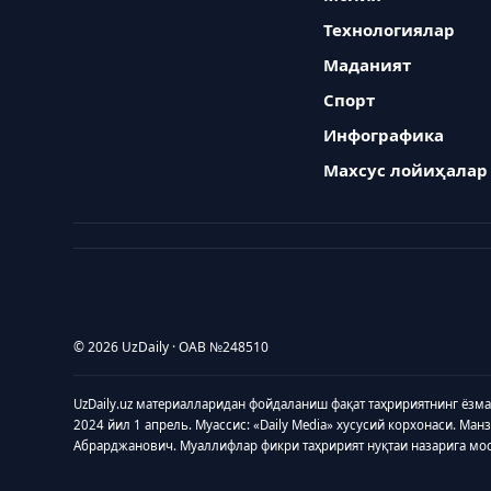
Технологиялар
Маданият
Спорт
Инфографика
Махсус лойиҳалар
© 2026 UzDaily · ОАВ №248510
UzDaily.uz материалларидан фойдаланиш фақат таҳририятнинг ёзм
2024 йил 1 апрель. Муассис: «Daily Media» хусусий корхонаси. Ман
Абрарджанович. Муаллифлар фикри таҳририят нуқтаи назарига мо