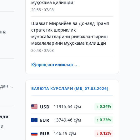
муҳокама қилишди
20:55 · 07/08
Шавкат Мирзиёев ва Доналд Трамп
стратегик шериклик
нна
муносабатларини ривожлантириш
масалаларини муҳокама қилишди
20:43 · 07/08
Кўпроқ янгиликлар →
идан …
ВАЛЮТА КУРСЛАРИ (МБ, 07.08.2026)
USD
11915.64 сўм
↑ 0.24%
илди
EUR
13749.46 сўм
↑ 0.23%
ни
RUB
146.19 сўм
↓ 0.12%