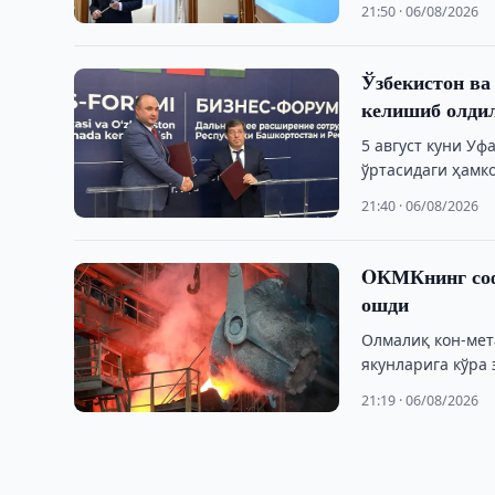
21:50 · 06/08/2026
Ўзбекистон ва
келишиб олди
5 август куни У
ўртасидаги ҳамк
21:40 · 06/08/2026
OКМКнинг соф
ошди
Олмалиқ кон-мет
якунларига кўра
қарз юкининг …
21:19 · 06/08/2026