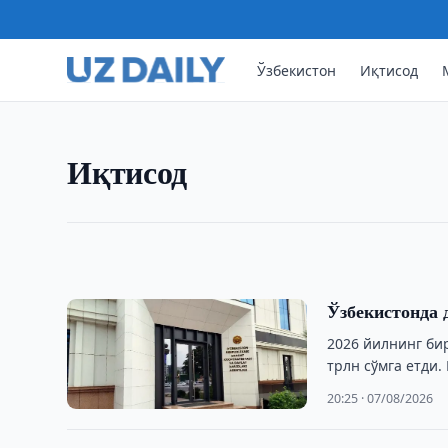
Ўзбекистон
Иқтисод
ИҚТИСОД
Рақобат қўмитаси 5,7 млрд
Рақобат қўмитаси 5,7 млрд сўмлик сейсмик да
Иқтисод
қонунчилиги бузилган бўлиши мумкинлиги юз
20:30 · 07/08/2026
Ўзбекистонда 
2026 йилнинг би
трлн сўмга етди.
20:25 · 07/08/2026