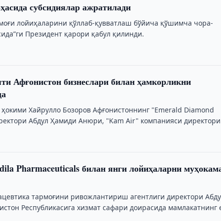
ҳасида субсидиялар ажратилади
моғи лойиҳаларини қўллаб-қувватлаш бўйича қўшимча чора-
сида”ги Президент қарори қабул қилинди.
ти Афғонистон бизнеслари билан ҳамкорликни
да
 ҳокими Хайрулло Бозоров Афғонистоннинг "Emerald Diamond
ректори Абдул Ҳамиди Анюри, "Kam Air" компанияси директори
dila Pharmaceuticals билан янги лойиҳаларни муҳокам
ацевтика тармоғини ривожлантириш агентлиги директори Абд
истон Республикасига хизмат сафари доирасида мамлакатнинг 
омпанияларидан бири — …