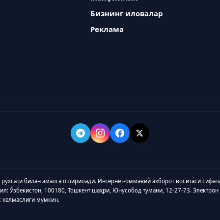
Бизнинг иловалар
Реклама
а рухсати билан амалга оширилади. Интернет-оммавий ахборот воситаси сифат
зил: Ўзбекистон, 100180, Тошкент шаҳри, Юнусобод тумани, 12-27-73. Электрон
с келмаслиги мумкин.