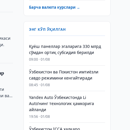
Барча валюта курслари →
ЭНГ КЎП ЎҚИЛГАН
икаси
и.
Қуёш панеллар эгаларига 330 млрд
сўмдан ортиқ субсидия берилди
09:00 · 01/08
ар
Ўзбекистон ва Покистон имтиёзли
савдо режимини кенгайтиради
08:45 · 01/08
ги
ши ва
Yandex Auto Ўзбекистонда Li
Auto’нинг технологик ҳамкорига
айланди
19:56 · 01/08
Ўзбекистон ICCA халқаро