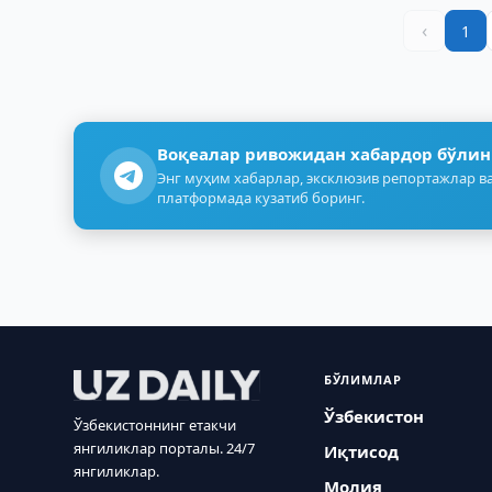
‹
1
Воқеалар ривожидан хабардор бўлин
Энг муҳим хабарлар, эксклюзив репортажлар ва
платформада кузатиб боринг.
БЎЛИМЛАР
Ўзбекистон
Ўзбекистоннинг етакчи
янгиликлар порталы. 24/7
Иқтисод
янгиликлар.
Молия