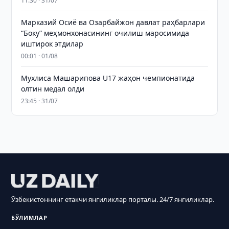
11:30 · 31/07
Марказий Осиё ва Озарбайжон давлат раҳбарлари
“Боку” меҳмонхонасининг очилиш маросимида
иштирок этдилар
00:01 · 01/08
Мухлиса Машарипова U17 жаҳон чемпионатида
олтин медал олди
23:45 · 31/07
Ўзбекистоннинг етакчи янгиликлар порталы. 24/7 янгиликлар.
БЎЛИМЛАР