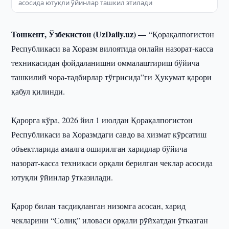
асосида ютуқли ўйинлар ташкил этилади
Тошкент, Ўзбекистон (UzDaily.uz) —
“Қорақалпоғистон
Республикаси ва Хоразм вилоятида онлайн назорат-касса
техникасидан фойдаланишни оммалаштириш бўйича
ташкилий чора-тадбирлар тўғрисида”ги Ҳукумат қарори
қабул қилинди.
Қарорга кўра, 2026 йил 1 июлдан Қорақалпоғистон
Республикаси ва Хоразмдаги савдо ва хизмат кўрсатиш
объектларида амалга оширилган харидлар бўйича
назорат-касса техникаси орқали берилган чеклар асосида
ютуқли ўйинлар ўтказилади.
Қарор билан тасдиқланган низомга асосан, харид
чекларини “Солиқ” иловаси орқали рўйхатдан ўтказган