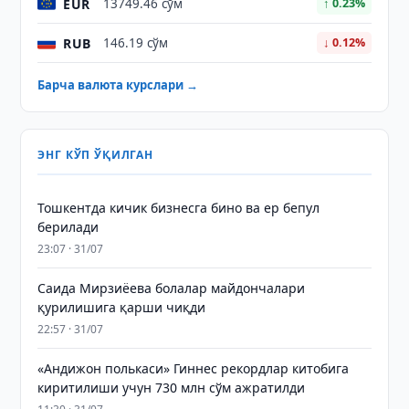
EUR
13749.46 сўм
↑ 0.23%
RUB
146.19 сўм
↓ 0.12%
Барча валюта курслари →
ЭНГ КЎП ЎҚИЛГАН
Тошкентда кичик бизнесга бино ва ер бепул
берилади
23:07 · 31/07
Саида Мирзиёева болалар майдончалари
қурилишига қарши чиқди
22:57 · 31/07
«Андижон полькаси» Гиннес рекордлар китобига
киритилиши учун 730 млн сўм ажратилди