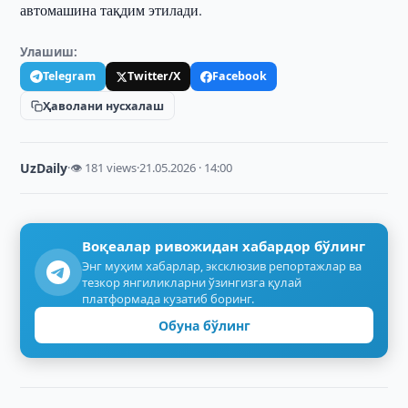
автомашина тақдим этилади.
Улашиш:
Telegram
Twitter/X
Facebook
Ҳаволани нусхалаш
UzDaily
·
👁 181 views
·
21.05.2026 · 14:00
Воқеалар ривожидан хабардор бўлинг
Энг муҳим хабарлар, эксклюзив репортажлар ва
тезкор янгиликларни ўзингизга қулай
платформада кузатиб боринг.
Обуна бўлинг