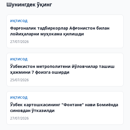
Шунингдек ўқинг
ИҚТИСОД
Фарғоналик тадбиркорлар Афғонистон билан
лойиҳаларни муҳокама қилишди
27/07/2026
ИҚТИСОД
Ўзбекистон метрополитени йўловчилар ташиш
ҳажмини 7 фоизга оширди
25/07/2026
ИҚТИСОД
Ўзбек картошкасининг "Фонтане" нави Бомиёнда
синовдан ўтказилди
27/07/2026