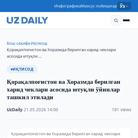
Инфографика
Махсус лойиҳалар
Ўз
Бош саҳифа
Иқтисод
›
›
Қорақалпоғистон ва Хоразмда берилган харид чеклари
асосида ютуқли …
ИҚТИСОД
Қорақалпоғистон ва Хоразмда берилган
харид чеклари асосида ютуқли ўйинлар
ташкил этилади
UzDaily
·
21.05.2026
·
14:00
·
181 views
Қорақалпоғистон ва Хоразмда берилган харид чеклари