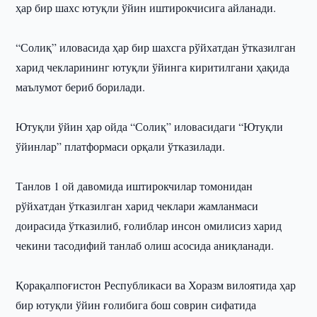
ҳар бир шахс ютуқли ўйин иштирокчисига айланади.
“Солиқ” иловасида ҳар бир шахсга рўйхатдан ўтказилган
харид чекларининг ютуқли ўйинга киритилгани ҳақида
маълумот бериб борилади.
Ютуқли ўйин ҳар ойда “Солиқ” иловасидаги “Ютуқли
ўйинлар” платформаси орқали ўтказилади.
Танлов 1 ой давомида иштирокчилар томонидан
рўйхатдан ўтказилган харид чеклари жамланмаси
доирасида ўтказилиб, ғолиблар инсон омилисиз харид
чекини тасодифий танлаб олиш асосида аниқланади.
Қорақалпоғистон Республикаси ва Хоразм вилоятида ҳар
бир ютуқли ўйин ғолибига бош соврин сифатида