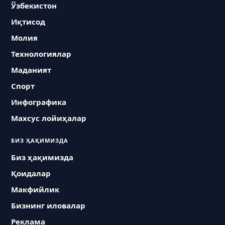
Ўзбекистон
Иқтисод
Молия
Технологиялар
Маданият
Спорт
Инфографика
Махсус лойиҳалар
БИЗ ҲАҚИМИЗДА
Биз ҳақимизда
Қоидалар
Макфийлик
Бизнинг иловалар
Реклама