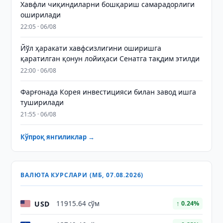
Хавфли чиқиндиларни бошқариш самарадорлиги
оширилади
22:05 · 06/08
Йўл ҳаракати хавфсизлигини оширишга
қаратилган қонун лойиҳаси Сенатга тақдим этилди
22:00 · 06/08
Фарғонада Корея инвестицияси билан завод ишга
туширилади
21:55 · 06/08
Кўпроқ янгиликлар →
ВАЛЮТА КУРСЛАРИ (МБ, 07.08.2026)
USD
11915.64 сўм
↑ 0.24%