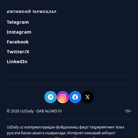
ИЖТИМОИЙ ТАРМОҚЛАР
Telegram
Instagram
Facebook
Twitter/X
LinkedIn
© 2026 UzDaily · ОАВ №248510
18+
UzDaily.uz материалларидан фойдаланиш фақат таҳририятнинг ёзма
рухсати билан амалга оширилади. Интернет-оммавий ахборот