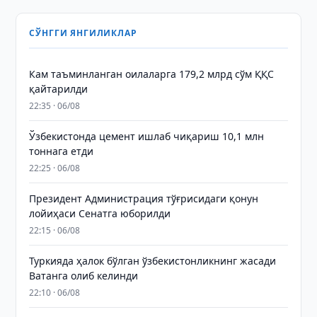
СЎНГГИ ЯНГИЛИКЛАР
Кам таъминланган оилаларга 179,2 млрд сўм ҚҚС
қайтарилди
22:35 · 06/08
Ўзбекистонда цемент ишлаб чиқариш 10,1 млн
тоннага етди
22:25 · 06/08
Президент Администрация тўғрисидаги қонун
лойиҳаси Сенатга юборилди
22:15 · 06/08
Туркияда ҳалок бўлган ўзбекистонликнинг жасади
Ватанга олиб келинди
22:10 · 06/08