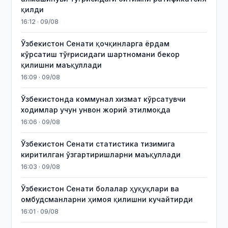
қилди
16:12 · 09/08
Ўзбекистон Сенати қочқинларга ёрдам
кўрсатиш тўғрисидаги шартномани бекор
қилишни маъқуллади
16:09 · 09/08
Ўзбекистонда коммунал хизмат кўрсатувчи
ходимлар учун унвон жорий этилмоқда
16:06 · 09/08
Ўзбекистон Сенати статистика тизимига
киритилган ўзгартиришларни маъқуллади
16:03 · 09/08
Ўзбекистон Сенати болалар ҳуқуқлари ва
омбудсманларни ҳимоя қилишни кучайтирди
16:01 · 09/08