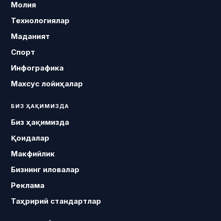
Молия
Технологиялар
Маданият
Спорт
Инфографика
Махсус лойиҳалар
БИЗ ҲАҚИМИЗДА
Биз ҳақимизда
Қоидалар
Макфийлик
Бизнинг иловалар
Реклама
Таҳририй стандартлар