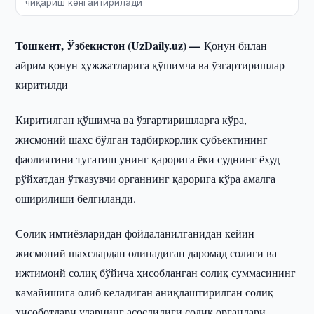
чиқариш кенгайтирилади
Тошкент, Ўзбекистон (UzDaily.uz) —
Қонун билан
айрим қонун ҳужжатларига қўшимча ва ўзгартиришлар
киритилди
Киритилган қўшимча ва ўзгартиришларга кўра,
жисмоний шахс бўлган тадбиркорлик субъектининг
фаолиятини тугатиш унинг қарорига ёки суднинг ёхуд
рўйхатдан ўтказувчи органнинг қарорига кўра амалга
оширилиши белгиланди.
Солиқ имтиёзларидан фойдаланилганидан кейин
жисмоний шахслардан олинадиган даромад солиғи ва
ижтимоий солиқ бўйича ҳисобланган солиқ суммасининг
камайишига олиб келадиган аниқлаштирилган солиқ
ҳисоботлари уларнинг асослилиги солиқ органлари