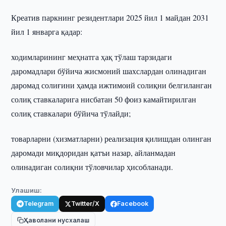
Креатив паркнинг резидентлари 2025 йил 1 майдан 2031
йил 1 январга қадар:
ходимларининг меҳнатга ҳақ тўлаш тарзидаги
даромадлари бўйича жисмоний шахслардан олинадиган
даромад солиғини ҳамда ижтимоий солиқни белгиланган
солиқ ставкаларига нисбатан 50 фоиз камайтирилган
солиқ ставкалари бўйича тўлайди;
товарларни (хизматларни) реализация қилишдан олинган
даромади миқдоридан қатъи назар, айланмадан
олинадиган солиқни тўловчилар ҳисобланади.
Улашиш:
Telegram
Twitter/X
Facebook
Ҳаволани нусхалаш