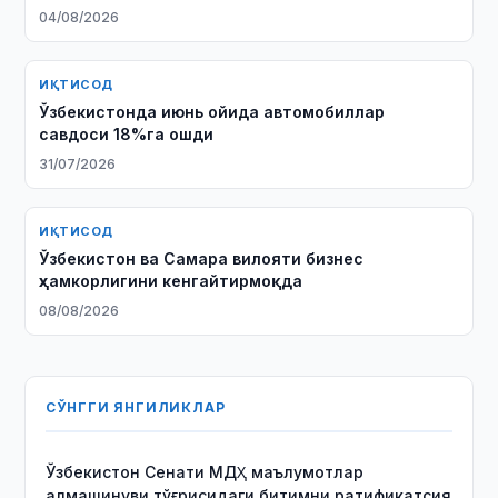
04/08/2026
ИҚТИСОД
Ўзбекистонда июнь ойида автомобиллар
савдоси 18%га ошди
31/07/2026
ИҚТИСОД
Ўзбекистон ва Самара вилояти бизнес
ҳамкорлигини кенгайтирмоқда
08/08/2026
СЎНГГИ ЯНГИЛИКЛАР
Ўзбекистон Сенати МДҲ маълумотлар
алмашинуви тўғрисидаги битимни ратификатсия