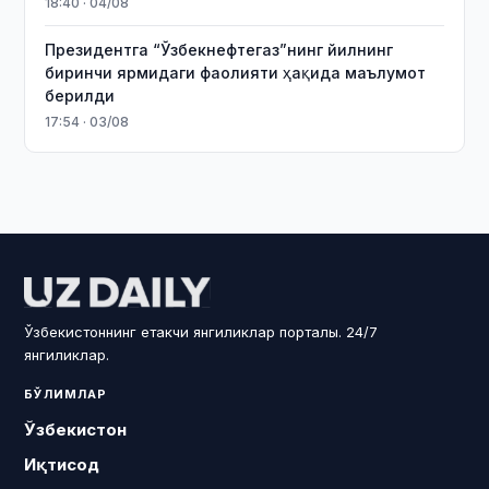
18:40 · 04/08
Президентга “Ўзбекнефтегаз”нинг йилнинг
биринчи ярмидаги фаолияти ҳақида маълумот
берилди
17:54 · 03/08
Ўзбекистоннинг етакчи янгиликлар порталы. 24/7
янгиликлар.
БЎЛИМЛАР
Ўзбекистон
Иқтисод