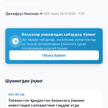
Дилафруз Ниязова
·
👁 225 views
·
26.12.2025 · 11:15
Воқеалар ривожидан хабардор бўлинг
Энг муҳим хабарлар, эксклюзив репортажлар
ва тезкор янгиликларни ўзингизга қулай
платформада кузатиб боринг.
Обуна бўлинг
Шунингдек ўқинг
ИҚТИСОД
Ўзбекистон Ҳиндистон бизнесига ўзининг
инвестиция салоҳиятини тақдим этди