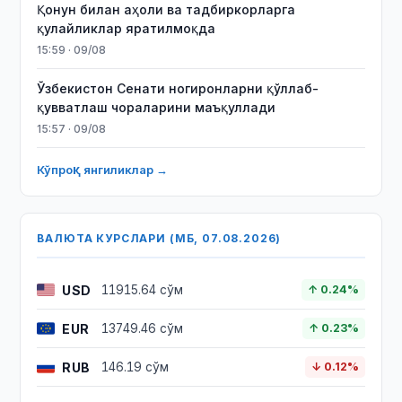
Қонун билан аҳоли ва тадбиркорларга
қулайликлар яратилмоқда
15:59 · 09/08
Ўзбекистон Сенати ногиронларни қўллаб-
қувватлаш чораларини маъқуллади
15:57 · 09/08
Кўпроқ янгиликлар →
ВАЛЮТА КУРСЛАРИ (МБ, 07.08.2026)
USD
11915.64 сўм
↑ 0.24%
EUR
13749.46 сўм
↑ 0.23%
RUB
146.19 сўм
↓ 0.12%