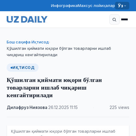
Инфографика
Махсус лойиҳалар
Ўз
Бош саҳифа
Иқтисод
›
›
Қўшилган қиймати юқори бўлган товарларни ишлаб
чиқариш кенгайтирилади
ИҚТИСОД
Қўшилган қиймати юқори бўлган
товарларни ишлаб чиқариш
кенгайтирилади
Дилафруз Ниязова
·
26.12.2025
·
11:15
·
225 views
Қўшилган қиймати юқори бўлган товарларни ишлаб