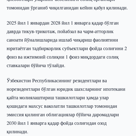
томонидан ўрганиб чиқилганидан кейин қабул қилинади.
2025 йил 1 январдан 2028 йил 1 январга қадар бўлган
даврда тикув-трикотаж, пойабзал ва чарм-атторлик
саноати йўналишларида ишлаб чиқариш фаолиятини
юритаётган тадбиркорлик субъектлари фойда солиғини 2
фоиз ва ижтимоий солиқни 1 фоиз миқдордаги солиқ
ставкалари бўйича тўлайди.
Ўзбекистон Республикасининг резидентлари ва
норезидентлари бўлган юридик шахсларнинг ипотекани
қайта молиялаштириш ташкилотлари ҳамда улар
қошидаги махсус ваколатли ташкилотлар томонидан
эмиссия қилинган облигациялар бўйича даромадлари
2030 йил 1 январга қадар фойда солиғидан озод
қилинади.