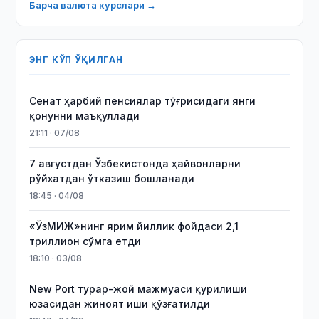
Барча валюта курслари →
ЭНГ КЎП ЎҚИЛГАН
Сенат ҳарбий пенсиялар тўғрисидаги янги
қонунни маъқуллади
21:11 · 07/08
7 августдан Ўзбекистонда ҳайвонларни
рўйхатдан ўтказиш бошланади
18:45 · 04/08
«ЎзМИЖ»нинг ярим йиллик фойдаси 2,1
триллион сўмга етди
18:10 · 03/08
New Port турар-жой мажмуаси қурилиши
юзасидан жиноят иши қўзғатилди