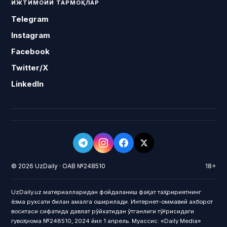
ИЖТИМОИЙ ТАРМОҚЛАР
Telegram
Instagram
Facebook
Twitter/X
LinkedIn
© 2026 UzDaily · ОАВ №248510
18+
UzDaily.uz материалларидан фойдаланиш фақат таҳририятнинг
ёзма рухсати билан амалга оширилади. Интернет-оммавий ахборот
воситаси сифатида давлат рўйхатидан ўтганлиги тўғрисидаги
гувоҳнома №248510, 2024 йил 1 апрель. Муассис: «Daily Media»