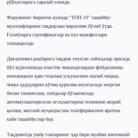
рўйхатларига саралаб олинди.
Форумнинг биринчи кунида “ТОП-10” ташаббус
муаллифларини тақдирлаш маросими бўлиб ўтди.
Ғолибларга сертификатлар ва пул мукофотлари
топширилди.
Давлатимиз раҳбарига тақдим этилган лойиҳалар орасида
йўл қурилишида пластик чиқиндилардан фойдаланиш,
инновацион ҳаво тозалаш ускунасини ишлаб чиқиш,
чекка ҳудудларни кўчма қурилма воситасида энергия
билан таъминлаш, пиёдалар йўлакчасида
автоматлаштирилган огоҳлантириш тизимини жорий
қилиш, миллий муҳандислик платформасини яратиш
каби ташаббуслар бор.
Тақдимотда ушбу ғояларнинг ҳар бири муайян ижтимоий