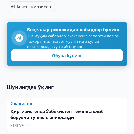
#Шавкат Мирзиёев
Воқеалар ривожидан хабардор бўлинг
Энг муҳим хабарлар, эксклюзив репортажлар ва
тезкор янгиликларни ўзингизга қулай
платформада кузатиб боринг.
Обуна бўлинг
Шунингдек ўқинг
ЎЗБЕКИСТОН
Қирғизистонда Ўзбекистон томонга олиб
борувчи туннель аниқланди
31/07/2026