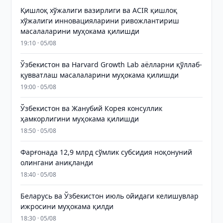
Қишлоқ хўжалиги вазирлиги ва ACIR қишлоқ
хўжалиги инновацияларини ривожлантириш
масалаларини муҳокама қилишди
19:10 · 05/08
Ўзбекистон ва Harvard Growth Lab аёлларни қўллаб-
қувватлаш масалаларини муҳокама қилишди
19:00 · 05/08
Ўзбекистон ва Жанубий Корея консуллик
ҳамкорлигини муҳокама қилишди
18:50 · 05/08
Фарғонада 12,9 млрд сўмлик субсидия ноқонуний
олингани аниқланди
18:40 · 05/08
Беларусь ва Ўзбекистон июль ойидаги келишувлар
ижросини муҳокама қилди
18:30 · 05/08