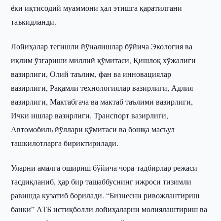
ёки иқтисодий муаммони ҳал этишга қаратилгани
таъкидланди.
Лойиҳалар тегишли йўналишлар бўйича Экология ва
иқлим ўзгариши миллий қўмитаси, Қишлоқ хўжалиги
вазирлиги, Олий таълим, фан ва инновациялар
вазирлиги, Рақамли технологиялар вазирлиги, Адлия
вазирлиги, Мактабгача ва мактаб таълими вазирлиги,
Ички ишлар вазирлиги, Транспорт вазирлиги,
Автомобиль йўллари қўмитаси ва бошқа масъул
ташкилотларга бириктирилади.
Уларни амалга ошириш бўйича чора-тадбирлар режаси
тасдиқланиб, ҳар бир ташаббуснинг ижроси тизимли
равишда кузатиб борилади. “Бизнесни ривожлантириш
банки” АТБ истиқболли лойиҳаларни молиялаштириш ва