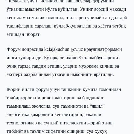
“Келажак учун” истиқболли ташаббуслар форумини
ўтказиш амалиёти йўлга қўйилган. Унинг асосий мақсади
кенг жамоатчилик томонидан илгари сурилаётган долзарб
таклифларни саралаш, қўллаб-қувватлаш ва ҳаётга татбиқ
этишдан иборат.
Форум доирасида kelajakuchun.gov.uz краудплатформаси
ишга туширилди. Бу орқали аҳоли ўз ташаббусларини
очиқ тарзда тақдим этиши, уларни муҳокама қилиш ва
эксперт баҳолашидан ўтказиш имконияти яратилди.
Жорий йилги форум учун ташкилий қўмита томонидан
тадбиркорликни ривожлантириш ва бандликни
таъминлаш, экология, сув таъминоти ва “яшил”
энергетика қамровини кенгайтириш, рақамли
технологиялар ва сунъий интеллектни жорий этиш,
тиббиёт ва таълим сифатини ошириш, суд-ҳуқуқ