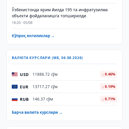
Ўзбекистонда ярим йилда 195 та инфратузилма
объекти фойдаланишга топширилди
18:20 · 05/08
Кўпроқ янгиликлар →
ВАЛЮТА КУРСЛАРИ (МБ, 06.08.2026)
USD
11886.72 сўм
↓ 0.46%
EUR
13717.27 сўм
↓ 0.19%
RUB
146.37 сўм
↓ 0.71%
Барча валюта курслари →