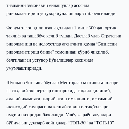
тизимини замонавий ёндашувлар асосида
ривожлантириш устувор йўналишлар этиб белгиланди.
Форум эълон қилингач, аҳолидан 1 минг 300 дан ортиқ
таклиф ва ташаббус келиб тушди. Дастлаб улар Стратегик
ривожланиш ва ислоҳотлар агентлиги ҳамда “Бизнесни
ривожлантириш банки” томонидан кўриб чиқилиб,
белгиланган устувор йўналишлар кесимида
умумлаштирилди.
Шундан сўнг ташаббуслар Менторлар кенгаши аъзолари
ва соҳавий экспертлар иштирокида таҳлил қилиниб,
амалий аҳамияти, жорий этиш имконияти, ижтимоий-
иқтисодий самараси ва кенгайтириш истиқболлари
нуқтаи назаридан баҳоланди. Ушбу жараён якунлари
бўйича энг долзарб лойиҳалар “ТОП-50” ва “ТОП-10”