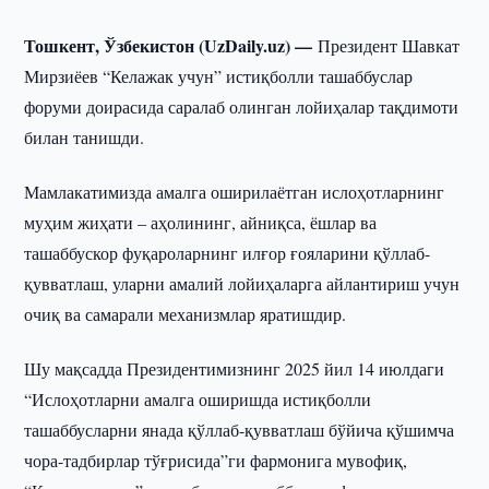
Тошкент, Ўзбекистон (UzDaily.uz) —
Президент Шавкат
Мирзиёев “Келажак учун” истиқболли ташаббуслар
форуми доирасида саралаб олинган лойиҳалар тақдимоти
билан танишди.
Мамлакатимизда амалга оширилаётган ислоҳотларнинг
муҳим жиҳати – аҳолининг, айниқса, ёшлар ва
ташаббускор фуқароларнинг илғор ғояларини қўллаб-
қувватлаш, уларни амалий лойиҳаларга айлантириш учун
очиқ ва самарали механизмлар яратишдир.
Шу мақсадда Президентимизнинг 2025 йил 14 июлдаги
“Ислоҳотларни амалга оширишда истиқболли
ташаббусларни янада қўллаб-қувватлаш бўйича қўшимча
чора-тадбирлар тўғрисида”ги фармонига мувофиқ,