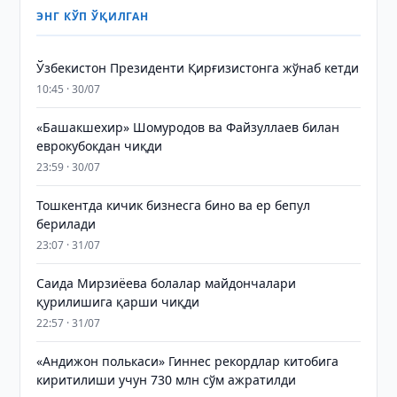
ЭНГ КЎП ЎҚИЛГАН
Ўзбекистон Президенти Қирғизистонга жўнаб кетди
10:45 · 30/07
«Башакшехир» Шомуродов ва Файзуллаев билан
еврокубокдан чиқди
23:59 · 30/07
Тошкентда кичик бизнесга бино ва ер бепул
берилади
23:07 · 31/07
Саида Мирзиёева болалар майдончалари
қурилишига қарши чиқди
22:57 · 31/07
«Андижон полькаси» Гиннес рекордлар китобига
киритилиши учун 730 млн сўм ажратилди