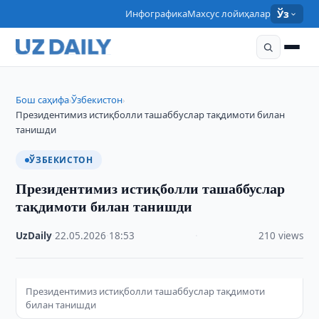
Инфографика
Махсус лойиҳалар
Ўз
Бош саҳифа
Ўзбекистон
›
›
Президентимиз истиқболли ташаббуслар тақдимоти билан
танишди
ЎЗБЕКИСТОН
Президентимиз истиқболли ташаббуслар
тақдимоти билан танишди
UzDaily
·
22.05.2026
·
18:53
·
210 views
Президентимиз истиқболли ташаббуслар тақдимоти
билан танишди