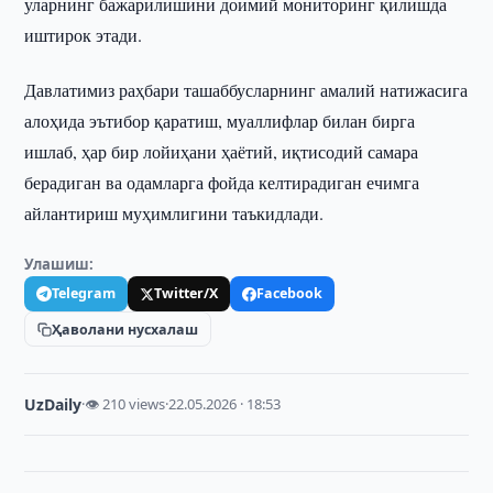
уларнинг бажарилишини доимий мониторинг қилишда
иштирок этади.
Давлатимиз раҳбари ташаббусларнинг амалий натижасига
алоҳида эътибор қаратиш, муаллифлар билан бирга
ишлаб, ҳар бир лойиҳани ҳаётий, иқтисодий самара
берадиган ва одамларга фойда келтирадиган ечимга
айлантириш муҳимлигини таъкидлади.
Улашиш:
Telegram
Twitter/X
Facebook
Ҳаволани нусхалаш
UzDaily
·
👁 210 views
·
22.05.2026 · 18:53