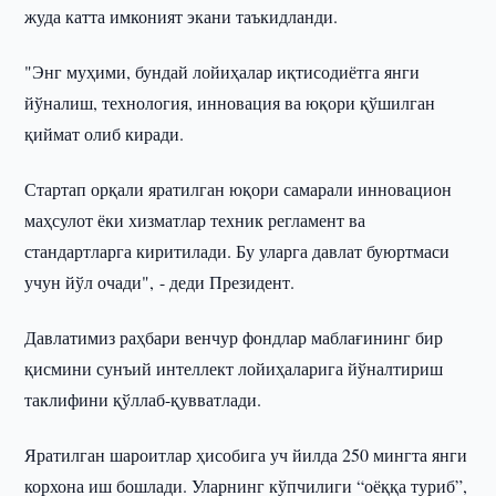
жуда катта имконият экани таъкидланди.
"Энг муҳими, бундай лойиҳалар иқтисодиётга янги
йўналиш, технология, инновация ва юқори қўшилган
қиймат олиб киради.
Стартап орқали яратилган юқори самарали инновацион
маҳсулот ёки хизматлар техник регламент ва
стандартларга киритилади. Бу уларга давлат буюртмаси
учун йўл очади", - деди Президент.
Давлатимиз раҳбари венчур фондлар маблағининг бир
қисмини сунъий интеллект лойиҳаларига йўналтириш
таклифини қўллаб-қувватлади.
Яратилган шароитлар ҳисобига уч йилда 250 мингта янги
корхона иш бошлади. Уларнинг кўпчилиги “оёққа туриб”,