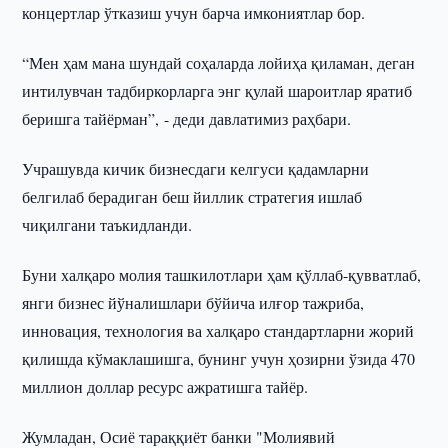
концертлар ўтказиш учун барча имкониятлар бор.
“Мен ҳам мана шундай соҳаларда лойиҳа қиламан, деган
интилувчан тадбиркорларга энг қулай шароитлар яратиб
беришга тайёрман”, - деди давлатимиз раҳбари.
Учрашувда кичик бизнесдаги келгуси қадамларни
белгилаб берадиган беш йиллик стратегия ишлаб
чиқилгани таъкидланди.
Буни халқаро молия ташкилотлари ҳам қўллаб-қувватлаб,
янги бизнес йўналишлари бўйича илғор тажриба,
инновация, технология ва халқаро стандартларни жорий
қилишда кўмаклашишга, бунинг учун ҳозирни ўзида 470
миллион доллар ресурс ажратишга тайёр.
Жумладан, Осиё тараққиёт банки "Молиявий