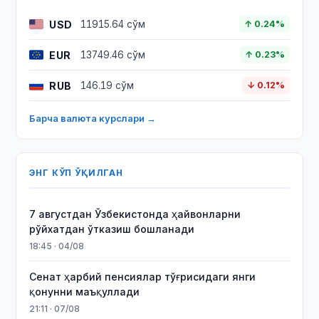
USD
11915.64 сўм
↑ 0.24%
EUR
13749.46 сўм
↑ 0.23%
RUB
146.19 сўм
↓ 0.12%
Барча валюта курслари →
ЭНГ КЎП ЎҚИЛГАН
7 августдан Ўзбекистонда ҳайвонларни
рўйхатдан ўтказиш бошланади
18:45 · 04/08
Сенат ҳарбий пенсиялар тўғрисидаги янги
қонунни маъқуллади
21:11 · 07/08