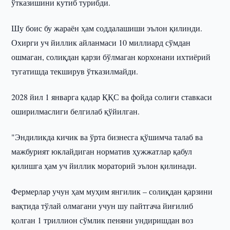
ўтказишини кутиб турибди.
Шу боис бу жараён ҳам соддалашиши эълон қилинди.
Охирги уч йиллик айланмаси 10 миллиард сўмдан
ошмаган, солиқдан қарзи бўлмаган корхонани ихтиёрий
тугатишда текширув ўтказилмайди.
2028 йил 1 январга қадар ҚҚС ва фойда солиғи ставкаси
оширилмаслиги белгилаб қўйилган.
"Эндиликда кичик ва ўрта бизнесга қўшимча талаб ва
мажбурият юклайдиган норматив ҳужжатлар қабул
қилишга ҳам уч йиллик мораторий эълон қилинади.
Фермерлар учун ҳам муҳим янгилик – солиқдан қарзини
вақтида тўлай олмагани учун шу пайтгача йиғилиб
қолган 1 триллион сўмлик пеняни ундиришдан воз