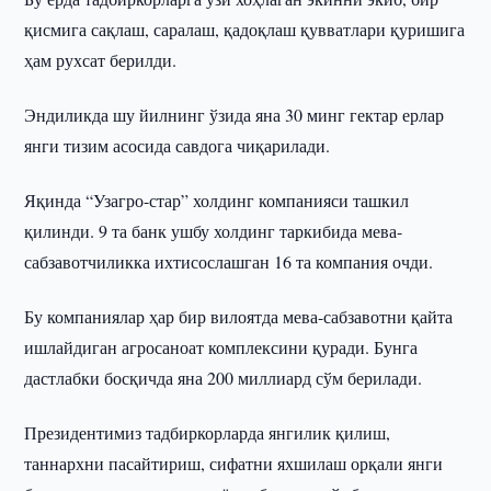
қисмига сақлаш, саралаш, қадоқлаш қувватлари қуришига
ҳам рухсат берилди.
Эндиликда шу йилнинг ўзида яна 30 минг гектар ерлар
янги тизим асосида савдога чиқарилади.
Яқинда “Узагро-стар” холдинг компанияси ташкил
қилинди. 9 та банк ушбу холдинг таркибида мева-
сабзавотчиликка ихтисослашган 16 та компания очди.
Бу компаниялар ҳар бир вилоятда мева-сабзавотни қайта
ишлайдиган агросаноат комплексини қуради. Бунга
дастлабки босқичда яна 200 миллиард сўм берилади.
Президентимиз тадбиркорларда янгилик қилиш,
таннархни пасайтириш, сифатни яхшилаш орқали янги