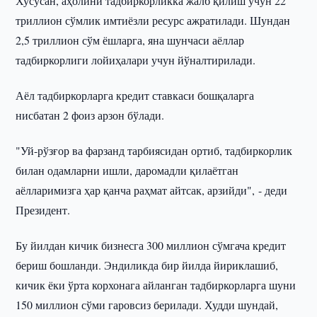
Хусусан, аҳолини тадбиркорликка жалб қилиш учун 22
триллион сўмлик имтиёзли ресурс ажратилади. Шундан
2,5 триллион сўм ёшларга, яна шунчаси аёллар
тадбиркорлиги лойиҳалари учун йўналтирилади.
Аёл тадбиркорларга кредит ставкаси бошқаларга
нисбатан 2 фоиз арзон бўлади.
"Уй-рўзғор ва фарзанд тарбиясидан ортиб, тадбиркорлик
билан одамларни ишли, даромадли қилаётган
аёлларимизга ҳар қанча раҳмат айтсак, арзийди", - деди
Президент.
Бу йилдан кичик бизнесга 300 миллион сўмгача кредит
бериш бошланди. Эндиликда бир йилда йириклашиб,
кичик ёки ўрта корхонага айланган тадбиркорларга шуни
150 миллион сўми гаровсиз берилади. Худди шундай,