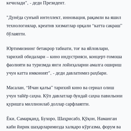
кечилади", - деди Президент.
"Дунёда сунъий интеллект, инновация, рақамли ва яшил
технологиялар, креатив хизматлар орқали “катта сакраш”
бўлаяпти.
Юртимизнинг бетакрор табиати, тоғ ва яйловлари,
тарихий обидалари – кино индустрияси, концерт-томоша
фаолияти ва туризмда янги лойиҳаларни амалга ошириш
учун катта имконият", - деди давлатимиз раҳбари.
Масалан, “Ичан қалъа” тарихий кино ва сериал олиш
учун тайёр саҳна. Кўп давлатлар бундай саҳна павильони
қуришга миллионлаб доллар сарфлаяпти.
Ёки, Самарқанд, Бухоро, Шаҳрисабз, Қўқон, Наманган
каби йирик шаҳарларимизда халқаро кўргазма, форум ва