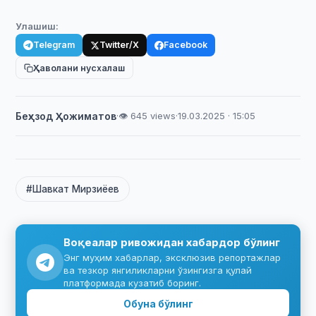
Улашиш:
Telegram
Twitter/X
Facebook
Ҳаволани нусхалаш
Беҳзод Ҳожиматов
·
👁 645 views
·
19.03.2025 · 15:05
#Шавкат Мирзиёев
Воқеалар ривожидан хабардор бўлинг
Энг муҳим хабарлар, эксклюзив репортажлар
ва тезкор янгиликларни ўзингизга қулай
платформада кузатиб боринг.
Обуна бўлинг