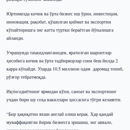
Юртимизда кичик ва ўрта бизнес иш ўрни, инвестиция,
инновация, рақобат, қўшилган қиймат ва экспортни
кўпайтиришга энг катта туртки бераётган йўналишга
айланди.
Учрашувда таъкидланганидек, яратилган шароитлар
ҳисобига кичик ва ўрта тадбиркорлар сони беш йилда 2
карра кўпайди. Уларда 10,5 миллион одам даромад топиб,
рўзғор тебратмоқда.
Иқтисодиётнинг ярмидан кўпи, саноат ва экспортнинг
учдан бири шу соҳа вакиллари ҳиссасига тўғри келаяпти.
“Бир ҳақиқатни яхши англаб олиш керак. Ҳар қандай
муваффақиятли йирик бизнесга эришиш, энг аввало,