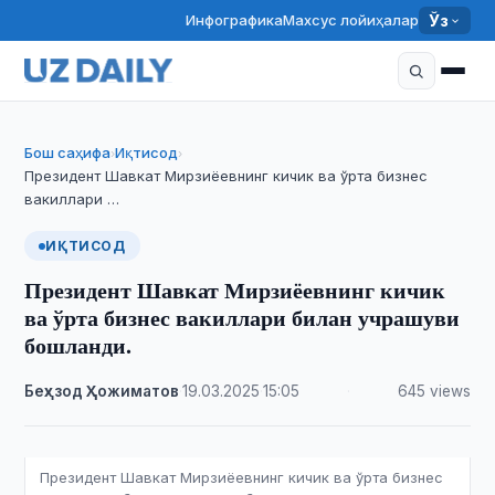
Инфографика
Махсус лойиҳалар
Ўз
Бош саҳифа
Иқтисод
›
›
Президент Шавкат Мирзиёевнинг кичик ва ўрта бизнес
вакиллари …
ИҚТИСОД
Президент Шавкат Мирзиёевнинг кичик
ва ўрта бизнес вакиллари билан учрашуви
бошланди.
Беҳзод Ҳожиматов
·
19.03.2025
·
15:05
·
645 views
Президент Шавкат Мирзиёевнинг кичик ва ўрта бизнес