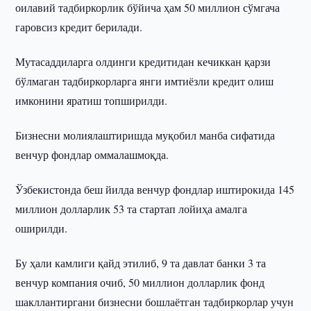
оилавий тадбиркорлик бўйича ҳам 50 миллион сўмгача
гаровсиз кредит берилади.
Мутасаддиларга олдинги кредитидан кечиккан қарзи
бўлмаган тадбиркорларга янги имтиёзли кредит олиш
имконини яратиш топширилди.
Бизнесни молиялаштиришда муқобил манба сифатида
венчур фондлар оммалашмоқда.
Ўзбекистонда беш йилда венчур фондлар иштирокида 145
миллион долларлик 53 та стартап лойиҳа амалга
оширилди.
Бу ҳали камлиги қайд этилиб, 9 та давлат банки 3 та
венчур компания очиб, 50 миллион долларлик фонд
шакллантиргани бизнесни бошлаётган тадбиркорлар учун