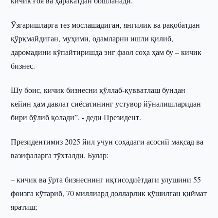
кичик ғоя ва ҳаракатдан бошланади.
Ўзгаришларга тез мослашадиган, янгилик ва рақобатдан
қўрқмайдиган, муҳими, одамларни ишли қилиб,
даромадини кўпайтиришда энг фаол соҳа ҳам бу – кичик
бизнес.
Шу боис, кичик бизнесни қўллаб-қувватлаш бундан
кейин ҳам давлат сиёсатининг устувор йўналишларидан
бири бўлиб қолади”, - деди Президент.
Президентимиз 2025 йил учун соҳадаги асосий мақсад ва
вазифаларга тўхталди. Булар:
– кичик ва ўрта бизнеснинг иқтисодиётдаги улушини 55
фоизга кўтариб, 70 миллиард долларлик қўшилган қиймат
яратиш;