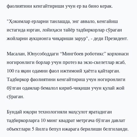
фаолиятини кенгайтириши учун ер ва бино керак.
"Ҳокимлар ерларни танлашда, энг аввало, кенгайиш
истагида юрган, лойиҳаси тайёр тадбиркорлар сўраган
жойларни аукционга чиқариши зарур", - деди Президент.
Масалан, Юнусободдаги “Мингбоев роботикс” корхонаси
ногиронлиги борлар учун протез ва экзо-скелетлар ясаб,
100 га яқин одамни фаол ижтимоий ҳаётга қайтарган.
Тадбиркор фаолиятини кенгайтириш учун ногиронлиги
бўлган одамлар бемалол кириб-чиқиши учун қулай жой
сўраган.
Бундай юқори технологияли маҳсулот яратадиган
тадбиркорларга 10 минг квадрат метргача бўлган давлат
объектлари 5 йилга бепул ижарага берилиши белгиланди.