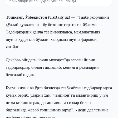
вакиллари билан учрашуви бошланди.
Тошкент, Ўзбекистон (UzDaily.uz) —
“Тадбиркорликни
қўллаб-қувватлаш – бу бизнинг стратегик йўлимиз!
Тадбиркорлик қанча тез ривожланса, мамлакатимиз
шунча қудратли бўлади, халқимиз шунча фаровон
яшайди.
Декабрь ойидаги “очиқ мулоқот”да асосан йирик
тадбиркорлар билан гаплашиб, кейинги режаларни
белгилаб олдик.
Бугун кичик ва ўрта бизнесда тез ўсаётган тадбиркорларга
кўмак бериб, уларни ҳам “чемпион”га айлантириш учун
нима қилиш керак, деган саволга сизлар билан
биргаликда жавоб топишимиз зарур”, - деди давлатимиз
раҳбари сўзининг аввалида.