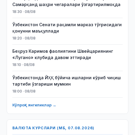
Самарқанд шаҳри чегаралари ўзгартирилмоқда
18:30 · 08/08
Ўзбекистон Сенати рақамли марказ тўғрисидаги
қонунни маъқуллади
18:20 · 08/08
Беҳруз Каримов фаолиятини Швейцариянинг
«Лугано» клубида давом эттиради
18:10 · 08/08
Ўзбекистонда ЙҲҚ бўйича ишларни кўриб чиқиш
тартиби ўзгариши мумкин
18:00 · 08/08
Кўпроқ янгиликлар →
ВАЛЮТА КУРСЛАРИ (МБ, 07.08.2026)