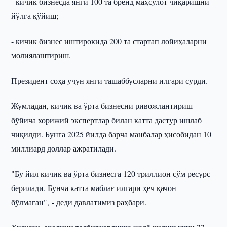
- кичик бизнесда янги 100 та бренд маҳсулот чиқаришни
йўлга қўйиш;
- кичик бизнес иштирокида 200 та стартап лойиҳаларни
молиялаштириш.
Президент соҳа учун янги ташаббусларни илгари сурди.
Жумладан, кичик ва ўрта бизнесни ривожлантириш
бўйича хорижий экспертлар билан катта дастур ишлаб
чиқилди. Бунга 2025 йилда барча манбалар ҳисобидан 10
миллиард доллар ажратилади.
"Бу йил кичик ва ўрта бизнесга 120 триллион сўм ресурс
берилади. Бунча катта маблағ илгари ҳеч қачон
бўлмаган", - деди давлатимиз раҳбари.