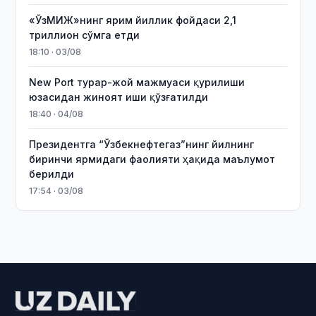
«ЎзМИЖ»нинг ярим йиллик фойдаси 2,1
триллион сўмга етди
18:10 · 03/08
New Port турар-жой мажмуаси қурилиши
юзасидан жиноят иши қўзғатилди
18:40 · 04/08
Президентга “Ўзбекнефтегаз”нинг йилнинг
биринчи ярмидаги фаолияти ҳақида маълумот
берилди
17:54 · 03/08