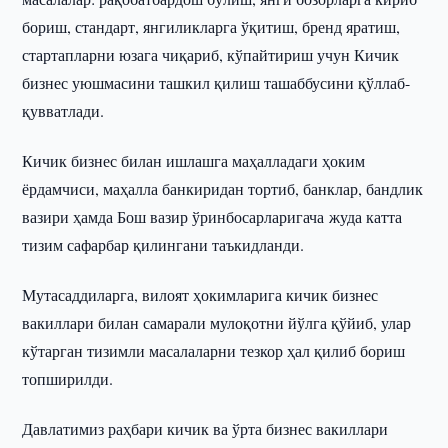
бориш, стандарт, янгиликларга ўқитиш, бренд яратиш,
стартапларни юзага чиқариб, кўпайтириш учун Кичик
бизнес уюшмасини ташкил қилиш ташаббусини қўллаб-
қувватлади.
Кичик бизнес билан ишлашга маҳалладаги ҳоким
ёрдамчиси, маҳалла банкиридан тортиб, банклар, бандлик
вазири ҳамда Бош вазир ўринбосарларигача жуда катта
тизим сафарбар қилингани таъкидланди.
Мутасаддиларга, вилоят ҳокимларига кичик бизнес
вакиллари билан самарали мулоқотни йўлга қўйиб, улар
кўтарган тизимли масалаларни тезкор ҳал қилиб бориш
топширилди.
Давлатимиз раҳбари кичик ва ўрта бизнес вакиллари