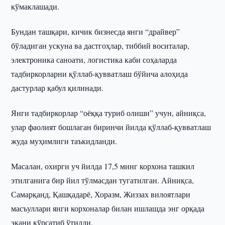
кўмаклашади.
Бундан ташқари, кичик бизнесда янги “драйвер”
бўладиган ускуна ва дастгоҳлар, тиббий воситалар,
электроника саноати, логистика каби соҳаларда
тадбиркорларни қўллаб-қувватлаш бўйича алоҳида
дастурлар қабул қилинади.
Янги тадбиркорлар “оёққа туриб олиши” учун, айниқса,
улар фаолият бошлаган биринчи йилда қўллаб-қувватлаш
жуда муҳимлиги таъкидланди.
Масалан, охирги уч йилда 17,5 минг корхона ташкил
этилганига бир йил тўлмасдан тугатилган. Айниқса,
Самарқанд, Қашқадарё, Хоразм, Жиззах вилоятлари
масъуллари янги корхоналар билан ишлашда энг орқада
экани кўрсатиб ўтилди.