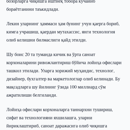
бозорларга чиқишга иштиёқ тобора кучайиб
бораётганини таъкидлади.
Лекин уларнинг ҳаммаси ҳам бунинг учун қаерга бориб,
кимга учрашиш, қаердан мутахассис, янги технология
олиб келишни билмаслиги қайд этилди.
Шу боис 20 та туманда кичик ва ўрта саноат
корхоналарини ривожлантириш бўйича лойиҳа офислари
ташкил этилади. Уларга хорижий муҳандис, технолог,
дизайнер, бухгалтер ва маркетологлар олиб келинади. Бу
мақсадларга шу йилнинг ўзида 100 миллиард сўм
ажратилиши белгиланди.
Лойиҳа офислари корхоналарга таннархни тушириш,
сифат ва технологияни яхшилашга, уларни
йириклаштириб, саноат даражасига олиб чиқишга