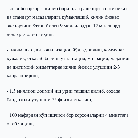
- янги бозорларга кириб боришда транспорт, сертификат
ва стандарт масалаларига кўмаклашиб, кичик бизнес
экспортини ўтган йилги 9 миллиарддан 12 миллиард
долларга олиб чиқиш;
- ичимлик суви, канализация, йўл, қурилиш, коммунал
хўжалик, етказиб бериш, утилизация, миграция, маданият
ва ижтимоий хизматларда кичик бизнес улушини 2-3
карра ошириш;
- 1,5 миллион доимий иш ўрни ташкил қилиб, соҳада
банд аҳоли улушини 75 фоизга етказиш;
- 100 нафардан кўп ишчиси бор корхоналарни 4 мингтага
олиб чиқиш;