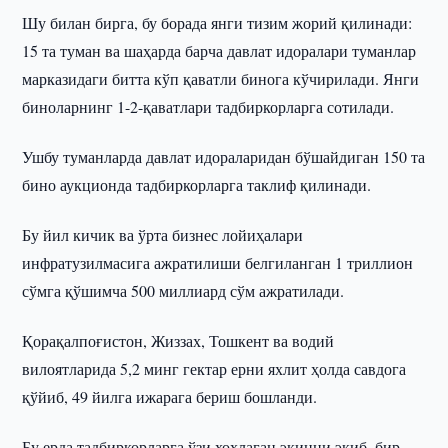
Шу билан бирга, бу борада янги тизим жорий қилинади:
15 та туман ва шаҳарда барча давлат идоралари туманлар
марказидаги битта кўп қаватли бинога кўчирилади. Янги
биноларнинг 1-2-қаватлари тадбиркорларга сотилади.
Ушбу туманларда давлат идораларидан бўшайдиган 150 та
бино аукционда тадбиркорларга таклиф қилинади.
Бу йил кичик ва ўрта бизнес лойиҳалари
инфратузилмасига ажратилиши белгиланган 1 триллион
сўмга қўшимча 500 миллиард сўм ажратилади.
Қорақалпоғистон, Жиззах, Тошкент ва водий
вилоятларида 5,2 минг гектар ерни яхлит ҳолда савдога
қўйиб, 49 йилга ижарага бериш бошланди.
Бу ерда тадбиркорларга ўзи хоҳлаган экинни экиб, бир