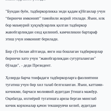
"Бундан буён, тадбиркорликка энди қадам қўйганлар учун
“биринчи имконият” тамойили жорий этилади. Яъни, илк
бор маъмурий ҳуқуқбузарлик қилган тадбиркор
жавобгарликдан озод қилиниб, камчиликни бартараф
этиш учун имконият берилади.
Бир сўз билан айтганда, янги иш бошлаган тадбиркорлар
биринчи хато учун “жавобгарликдан суғурталанган”
бўлади", - деди Президент.
Ҳозирда барча тоифадаги тадбиркорларга фаолиятини
тугатиш учун бир хил талаб белгиланган. Яъни, каттами-
кичикми, барчаси молиявий аудитдан ўтишга мажбур.
Оқибатда, ихтиёрий тугатишга ариза берган минглаб
кичик корхоналар қачон текширувчи келиб, аудитдан