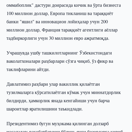
оммабоплик" дастури доирасида кичик ва ўрта бизнесга
100 миллион доллар, Европа тикланиш ва тараққиёт
банки "яшил" ва инновацион лойиҳалар учун 200
миллион доллар, Франция тараққиёт агентлиги аёллар
тадбиркорлиги учун 30 миллион евро ажратмоқда.
Учрашувда ушбу ташкилотларнинг Ўзбекистондаги
ваколатхоналари раҳбарлари сўзга чиқиб, ўз фикр ва
таклифларини айтди.
Давлатимиз раҳбари улар вакиллик қилаётган
тузилмаларга кўрсатилаётган кўмак учун миннатдорлик
билдирди, ҳамкорлик янада кенгайиши учун барча
шароитлар яратилишини таъкидлади.
Президентимиз бугун муҳокама қилинган долзарб
масалалар: рақобатбардош бўлиш, янги бозорларга кириб