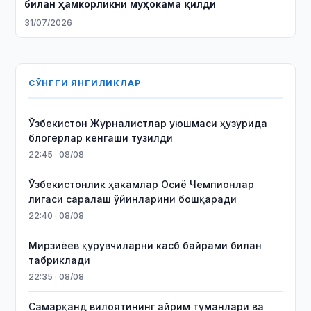
билан ҳамкорликни муҳокама қилди
31/07/2026
СЎНГГИ ЯНГИЛИКЛАР
Ўзбекистон Журналистлар уюшмаси ҳузурида
блогерлар кенгаши тузилди
22:45 · 08/08
Ўзбекистонлик ҳакамлар Осиё Чемпионлар
лигаси саралаш ўйинларини бошқаради
22:40 · 08/08
Мирзиёев қурувчиларни касб байрами билан
табриклади
22:35 · 08/08
Самарқанд вилоятининг айрим туманлари ва