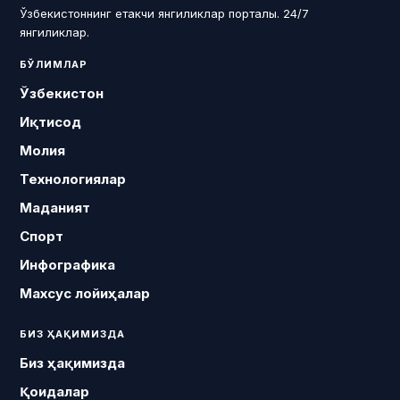
Ўзбекистоннинг етакчи янгиликлар порталы. 24/7
янгиликлар.
БЎЛИМЛАР
Ўзбекистон
Иқтисод
Молия
Технологиялар
Маданият
Спорт
Инфографика
Махсус лойиҳалар
БИЗ ҲАҚИМИЗДА
Биз ҳақимизда
Қоидалар