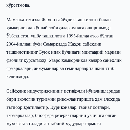
кўрсатмоқда.
Мамлакатимизда Жаҳон сайёҳлик ташкилоти билан
ҳамкорликда кўплаб лойиҳалар амалга оширилмоқда.
Ўзбекистон ушбу ташкилотга 1993-йилда аъзо бўлган.
2004-йилдан буён Самарқандда Жаҳон сайёҳлик
ташкилотининг Буюк ипак йўлидаги минтақавий маркази
фаолият кўрсатмоқда. Ўзаро ҳамкорликда халқаро сайёҳлик
ярмаркалари, анжуманлар ва семинарлар ташкил этиб
келинмоқда.
Сайёҳлик индустриясининг истиқболли йўналишларидан
бири экологик туризмни ривожлантиришга ҳам алоҳида
эътибор қаратилаётир. Қўриқхоналар, табиат боғлари,
экомарказлар, биосфера резерватларини ўз ичига олган
муҳофаза этиладиган табиий ҳудудлар тармоғи