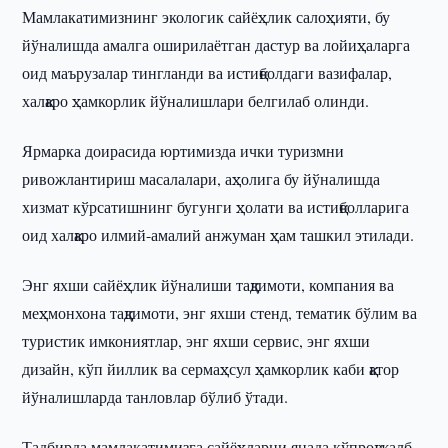
Мамлакатимизнинг экологик сайёҳлик салоҳияти, бу
йўналишда амалга оширилаётган дастур ва лойиҳаларга
оид маърузалар тингланди ва истиқболдаги вазифалар,
халқаро ҳамкорлик йўналишлари белгилаб олинди.
Ярмарка доирасида юртимизда ички туризмни
ривожлантириш масалалари, аҳолига бу йўналишда
хизмат кўрсатишнинг бугунги ҳолати ва истиқболларига
оид халқаро илмий-амалий анжуман ҳам ташкил этилади.
Энг яхши сайёҳлик йўналиши тақдимоти, компания ва
меҳмонхона тақдимоти, энг яхши стенд, тематик бўлим ва
туристик имкониятлар, энг яхши сервис, энг яхши
дизайн, кўп йиллик ва сермаҳсул ҳамкорлик каби қатор
йўналишларда танловлар бўлиб ўтади.
Тадбирда мамлакатимизга сайёҳларни янада кўпроқ жалб