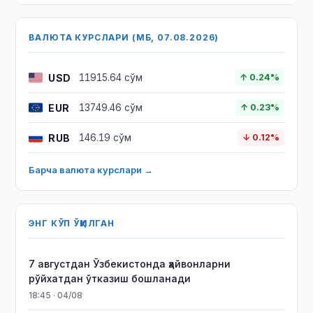
ВАЛЮТА КУРСЛАРИ (МБ, 07.08.2026)
USD
11915.64 сўм
↑ 0.24%
EUR
13749.46 сўм
↑ 0.23%
RUB
146.19 сўм
↓ 0.12%
Барча валюта курслари →
ЭНГ КЎП ЎҚИЛГАН
7 августдан Ўзбекистонда ҳайвонларни
рўйхатдан ўтказиш бошланади
18:45 · 04/08