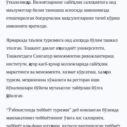
ўтказилмоқда. Вилоятларнинг сайёҳлик салоҳиятига оид
маълумотлар билан танишиш асносида заминимизда
етиштирилган боғдорчилик маҳсулотларини татиб кўриш
имконияти яратилди.
Ярмаркада таълим туризмига оид алоҳида бўлим ташкил
этилган. Тошкент давлат иқтисодиёт университети,
Тошкентдаги Сингапур менежментни ривожлантириш
институти, қатор касб-ҳунар коллежларида сайёҳлик
маркетинги ва менежменти, хизмат кўрсатиш, халқаро
туризм, меҳмонхона хўжалиги ва ресторан иши
йўналишлари бўйича мутахассис тайёрлаш йўлга
қўйилган.
“Ўзбекистонда тиббиёт туризми” деб номланган бўлимда
мамлакатимиз тиббиётининг ўзига хос салоҳияти,
тиббиёт илм-фани ютуқлари, ихтисослаштирилган тиббиёт