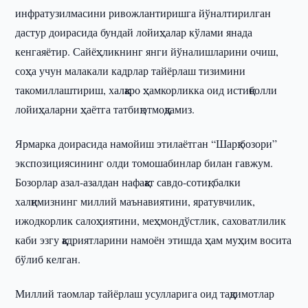
инфратузилмасини ривожлантиришга йўналтирилган
дастур доирасида бундай лойиҳалар кўлами янада
кенгаяётир. Сайёҳликнинг янги йўналишларини очиш,
соҳа учун малакали кадрлар тайёрлаш тизимини
такомиллаштириш, халқаро ҳамкорликка оид истиқболли
лойиҳаларни ҳаётга татбиқ этмоқдамиз.
Ярмарка доирасида намойиш этилаётган “Шарқ бозори”
экспозициясининг олди томошабинлар билан гавжум.
Бозорлар азал-азалдан нафақат савдо-сотиқ, балки
халқимизнинг миллий маънавиятини, яратувчилик,
ижодкорлик салоҳиятини, меҳмондўстлик, саховатлилик
каби эзгу қадриятларини намоён этишда ҳам муҳим восита
бўлиб келган.
Миллий таомлар тайёрлаш усулларига оид тақдимотлар