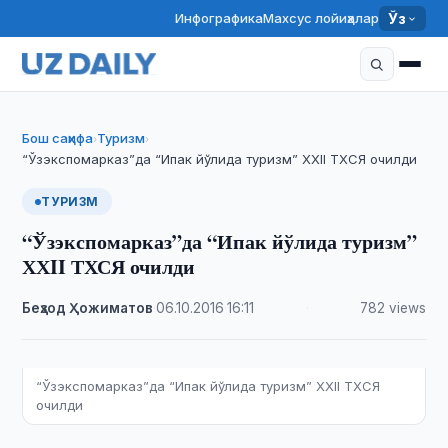
Инфографика
Махсус лойиҳалар
Ўз
Бош саҳифа
Туризм
›
›
“Ўзэкспомарказ”да “Ипак йўлида туризм” ХХII ТХСЯ очилди
ТУРИЗМ
“Ўзэкспомарказ”да “Ипак йўлида туризм”
ХХII ТХСЯ очилди
Беҳзод Ҳожиматов
·
06.10.2016
·
16:11
·
782 views
“Ўзэкспомарказ”да “Ипак йўлида туризм” ХХII ТХСЯ
очилди