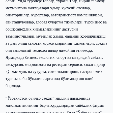
олган. Унда туроператорлар, турагентлар, йирик тармоқли
меҳмонхона мажмуалари ҳамда хусусий отеллар,
санаторийлар, курортлар, автотранспорт компаниялари,
авиаташувчилар, глобал буюртма тизимлари, турбизнес ва
бошқа сайёҳлик хизматларининг дастурий
таъминотчилари, музейлар ҳамда маданий ҳордиқ чиқариш
ва дам олиш саноати корхоналарининг хизматлари, соҳага
оид замонавий технологиялар намойиш этилмоқда.
Ярмаркада бизнес, экологик, спорт ва маърифий саёҳат,
экскурсия, меҳмонхона ва ресторан сервиси, соҳага доир
кўчмас мулк ва суғурта, соғломлаштириш, гастрономик
туризм каби йўналишларга оид бўлимлар иш олиб
бормоқда.
“Ўзбекистон бўйлаб саёҳат” миллий павилёнида
мамлакатимизнинг барча ҳудудларидан сайёҳлик фирма
ва компаниялари иштирок этмоқда. Унда “Ўзбектуризм”