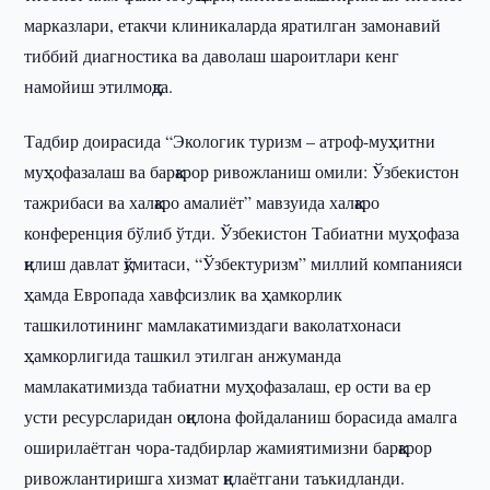
марказлари, етакчи клиникаларда яратилган замонавий
тиббий диагностика ва даволаш шароитлари кенг
намойиш этилмоқда.
Тадбир доирасида “Экологик туризм – атроф-муҳитни
муҳофазалаш ва барқарор ривожланиш омили: Ўзбекистон
тажрибаси ва халқаро амалиёт” мавзуида халқаро
конференция бўлиб ўтди. Ўзбекистон Табиатни муҳофаза
қилиш давлат қўмитаси, “Ўзбектуризм” миллий компанияси
ҳамда Европада хавфсизлик ва ҳамкорлик
ташкилотининг мамлакатимиздаги ваколатхонаси
ҳамкорлигида ташкил этилган анжуманда
мамлакатимизда табиатни муҳофазалаш, ер ости ва ер
усти ресурсларидан оқилона фойдаланиш борасида амалга
оширилаётган чора-тадбирлар жамиятимизни барқарор
ривожлантиришга хизмат қилаётгани таъкидланди.