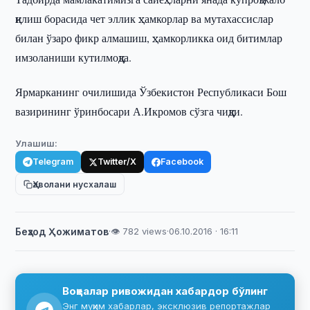
қилиш борасида чет эллик ҳамкорлар ва мутахассислар
билан ўзаро фикр алмашиш, ҳамкорликка оид битимлар
имзоланиши кутилмоқда.
Ярмарканинг очилишида Ўзбекистон Республикаси Бош
вазирининг ўринбосари А.Икромов сўзга чиқди.
Улашиш:
Telegram
Twitter/X
Facebook
Ҳаволани нусхалаш
Беҳзод Ҳожиматов
·
👁 782 views
·
06.10.2016 · 16:11
Воқеалар ривожидан хабардор бўлинг
Энг муҳим хабарлар, эксклюзив репортажлар