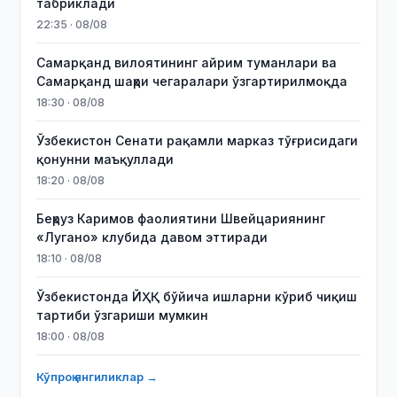
табриклади
22:35 · 08/08
Самарқанд вилоятининг айрим туманлари ва
Самарқанд шаҳри чегаралари ўзгартирилмоқда
18:30 · 08/08
Ўзбекистон Сенати рақамли марказ тўғрисидаги
қонунни маъқуллади
18:20 · 08/08
Беҳруз Каримов фаолиятини Швейцариянинг
«Лугано» клубида давом эттиради
18:10 · 08/08
Ўзбекистонда ЙҲҚ бўйича ишларни кўриб чиқиш
тартиби ўзгариши мумкин
18:00 · 08/08
Кўпроқ янгиликлар →