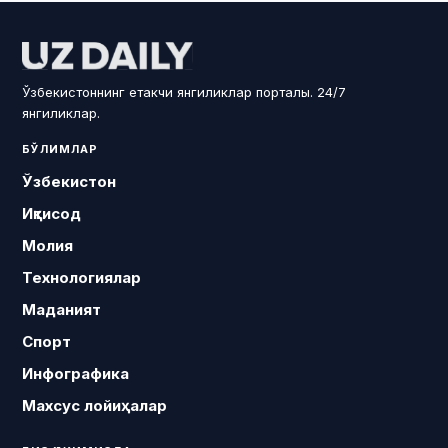
Ўзбекистоннинг етакчи янгиликлар порталы. 24/7
янгиликлар.
БЎЛИМЛАР
Ўзбекистон
Иқтисод
Молия
Технологиялар
Маданият
Спорт
Инфографика
Махсус лойиҳалар