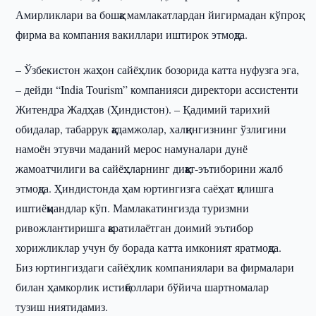
Амирликлари ва бошқа мамлакатлардан йигирмадан кўпроқ
фирма ва компания вакиллари иштирок этмоқда.
– Ўзбекистон жаҳон сайёҳлик бозорида катта нуфузга эга,
– дейди “India Tourism” компанияси директори ассистенти
Житендра Жадҳав (Ҳиндистон). – Қадимий тарихий
обидалар, табаррук қадамжолар, халқингизнинг ўзлигини
намоён этувчи маданий мерос намуналари дунё
жамоатчилиги ва сайёҳларнинг диққат-эътиборини жалб
этмоқда. Ҳиндистонда ҳам юртингизга саёҳат қилишга
иштиёқмандлар кўп. Мамлакатингизда туризмни
ривожлантиришга қаратилаётган доимий эътибор
хорижликлар учун бу борада катта имконият яратмоқда.
Биз юртингиздаги сайёҳлик компаниялари ва фирмалари
билан ҳамкорлик истиқболлари бўйича шартномалар
тузиш ниятидамиз.