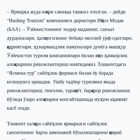
– Ярмарка жуда юқори савияда ташкил этилган, – дейди
“Hashtag Tourizm” компанияси директори Иқбол Модак
(БАА). – Ўзбекистоннинг нодир маданият, санъат
дурдоналари, ҳалқингизнинг бебаҳо миллий урф-одатлари,
қадриятлари, ҳунармандлик намуналари дунёга машҳур.
Ўзбекистон туризм компаниялари билан яқин ҳамкорлик
алоқаларини ривожлантириш ниятидамиз. Тошкентдаги
“Ясмина тур” сайёҳлик фирмаси билан бу борада
келишувга эришдик. Ушбу тадбир туризмни янада
ривожлантириш, тинчлик, тараққиёт, барқарор ривожланиш
йўлида ўзаро алоқаларни кенгайтиришда муҳим аҳамият
касб этади.
Тошкент халқаро сайёҳлик ярмаркаси сайёҳлик
саноатининг барча замонавий йўналишларини қамраб