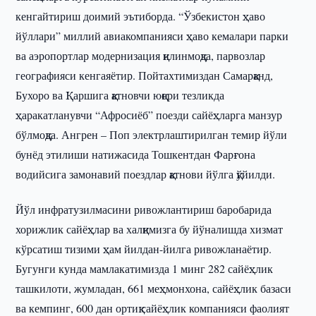
кенгайтириш доимий эътиборда. “Ўзбекистон ҳаво
йўллари” миллий авиакомпанияси ҳаво кемалари парки
ва аэропортлар модернизация қилинмоқда, парвозлар
географияси кенгаяётир. Пойтахтимиздан Самарқанд,
Бухоро ва Қаршига қатновчи юқори тезликда
ҳаракатланувчи “Афросиёб” поезди сайёҳларга манзур
бўлмоқда. Ангрен – Поп электрлаштирилган темир йўли
бунёд этилиши натижасида Тошкентдан Фарғона
водийсига замонавий поездлар қатнови йўлга қўйилди.
Йўл инфратузилмасини ривожлантириш баробарида
хорижлик сайёҳлар ва халқимизга бу йўналишда хизмат
кўрсатиш тизими ҳам йилдан-йилга ривожланаётир.
Бугунги кунда мамлакатимизда 1 минг 282 сайёҳлик
ташкилоти, жумладан, 661 меҳмонхона, сайёҳлик базаси
ва кемпинг, 600 дан ортиқ сайёҳлик компанияси фаолият