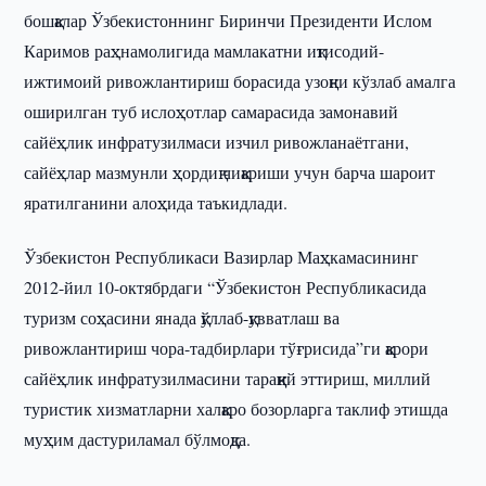
бошқалар Ўзбекистоннинг Биринчи Президенти Ислом
Каримов раҳнамолигида мамлакатни иқтисодий-
ижтимоий ривожлантириш борасида узоқни кўзлаб амалга
оширилган туб ислоҳотлар самарасида замонавий
сайёҳлик инфратузилмаси изчил ривожланаётгани,
сайёҳлар мазмунли ҳордиқ чиқариши учун барча шароит
яратилганини алоҳида таъкидлади.
Ўзбекистон Республикаси Вазирлар Маҳкамасининг
2012-йил 10-октябрдаги “Ўзбекистон Республикасида
туризм соҳасини янада қўллаб-қувватлаш ва
ривожлантириш чора-тадбирлари тўғрисида”ги қарори
сайёҳлик инфратузилмасини тараққий эттириш, миллий
туристик хизматларни халқаро бозорларга таклиф этишда
муҳим дастуриламал бўлмоқда.