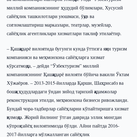
миллий компаниясининг ҳудудий бўлимлари, Хусусий
сайёҳлик ташкилотлари уюшмаси, ўқув ва
соғломлаштириш марказлари, театрлар, музейлар,
сайёҳлик агентликлари хизматлари таклиф этилаётир.
– Қашқадарё вилоятида бугунги кунда ўттизга яқин туризм
компанияси ва меҳмонхона сайёҳларга хизмат
кўрсатмоқда, – дейди “Ўзбектуризм” миллий
компаниясининг Қашқадарё вилояти бўйича вакили Ўктам
Хўжаёров. – 2013-2015-йилларда Қарши, Шаҳрисабз ва
бошқа ҳудудлардаги ўндан зийод тарихий қадамжолар
реконструкция этилди, меҳмонхона бизнеси ривожланди.
Бундай чора-тадбирлар сайёҳларни кўпайтиришга хизмат
қилмоқда. Жорий йилнинг ўтган даврида эллик мингдан
кўпроқ сайёҳ вилоятимизда бўлди. Айни пайтда 2016-
2017-йилларга мўлжалланган сайёҳлик