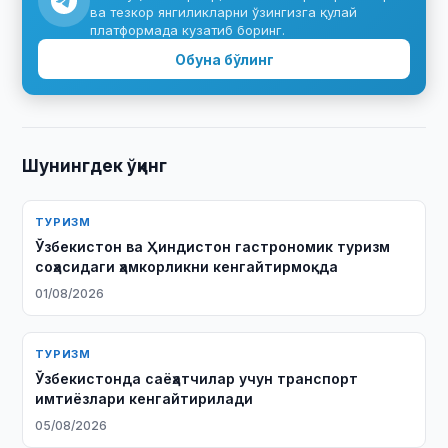
ва тезкор янгиликларни ўзингизга қулай
платформада кузатиб боринг.
Обуна бўлинг
Шунингдек ўқинг
ТУРИЗМ
Ўзбекистон ва Ҳиндистон гастрономик туризм
соҳасидаги ҳамкорликни кенгайтирмоқда
01/08/2026
ТУРИЗМ
Ўзбекистонда саёҳатчилар учун транспорт
имтиёзлари кенгайтирилади
05/08/2026