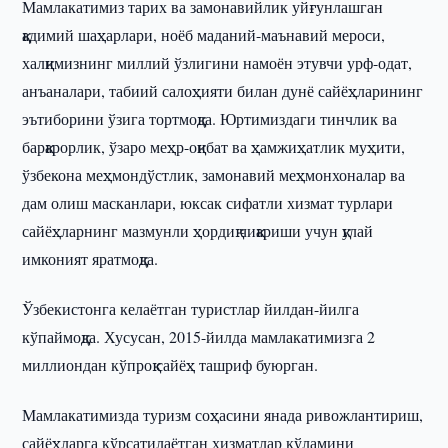
Мамлакатимиз тарих ва замонавийлик уйғунлашган
қадимий шаҳарлари, ноёб маданий-маънавий мероси,
халқимизнинг миллий ўзлигини намоён этувчи урф-одат,
анъаналари, табиий салоҳияти билан дунё сайёҳларининг
эътиборини ўзига тортмоқда. Юртимиздаги тинчлик ва
барқарорлик, ўзаро меҳр-оқибат ва ҳамжиҳатлик муҳити,
ўзбекона меҳмондўстлик, замонавий меҳмонхоналар ва
дам олиш масканлари, юксак сифатли хизмат турлари
сайёҳларнинг мазмунли ҳордиқ чиқариши учун қулай
имконият яратмоқда.
Ўзбекистонга келаётган туристлар йилдан-йилга
кўпаймоқда. Хусусан, 2015-йилда мамлакатимизга 2
миллиондан кўпроқ сайёҳ ташриф буюрган.
Мамлакатимизда туризм соҳасини янада ривожлантириш,
сайёҳларга кўрсатилаётган хизматлар кўламини