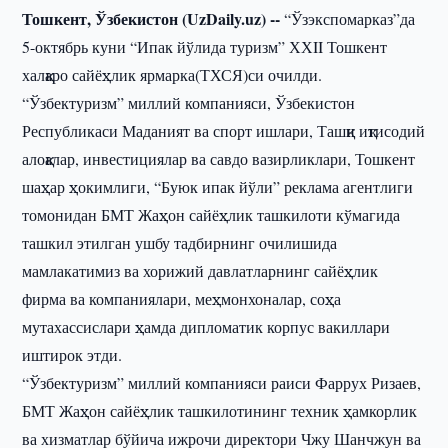
Тошкент, Ўзбекистон (UzDaily.uz) --
“Ўзэкспомарказ”да
5-октябрь куни “Ипак йўлида туризм” ХХII Тошкент
халқаро сайёҳлик ярмарка(ТХСЯ)си очилди.
“Ўзбектуризм” миллий компанияси, Ўзбекистон
Республикаси Маданият ва спорт ишлари, Ташқи иқтисодий
алоқалар, инвестициялар ва савдо вазирликлари, Тошкент
шаҳар ҳокимлиги, “Буюк ипак йўли” реклама агентлиги
томонидан БМТ Жаҳон сайёҳлик ташкилоти кўмагида
ташкил этилган ушбу тадбирнинг очилишида
мамлакатимиз ва хорижий давлатларнинг сайёҳлик
фирма ва компаниялари, меҳмонхоналар, соҳа
мутахассислари ҳамда дипломатик корпус вакиллари
иштирок этди.
“Ўзбектуризм” миллий компанияси раиси Фаррух Ризаев,
БМТ Жаҳон сайёҳлик ташкилотининг техник ҳамкорлик
ва хизматлар бўйича ижрочи директори Чжу Шанчжун ва