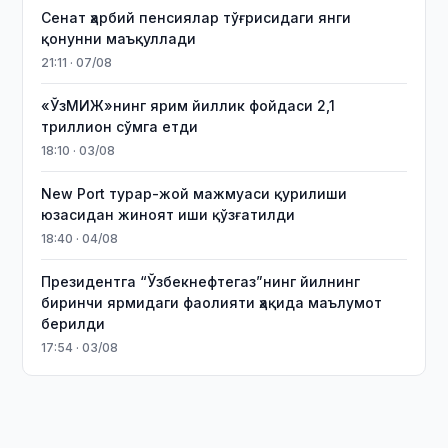
Сенат ҳарбий пенсиялар тўғрисидаги янги
қонунни маъқуллади
21:11 · 07/08
«ЎзМИЖ»нинг ярим йиллик фойдаси 2,1
триллион сўмга етди
18:10 · 03/08
New Port турар-жой мажмуаси қурилиши
юзасидан жиноят иши қўзғатилди
18:40 · 04/08
Президентга “Ўзбекнефтегаз”нинг йилнинг
биринчи ярмидаги фаолияти ҳақида маълумот
берилди
17:54 · 03/08