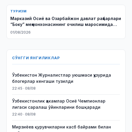
ТУРИЗМ
Марказий Осиё ва Озарбайжон давлат раҳбарлари
“Боку” меҳмонхонасининг очилиш маросимида
иштирок этдилар
01/08/2026
СЎНГГИ ЯНГИЛИКЛАР
Ўзбекистон Журналистлар уюшмаси ҳузурида
блогерлар кенгаши тузилди
22:45 · 08/08
Ўзбекистонлик ҳакамлар Осиё Чемпионлар
лигаси саралаш ўйинларини бошқаради
22:40 · 08/08
Мирзиёев қурувчиларни касб байрами билан