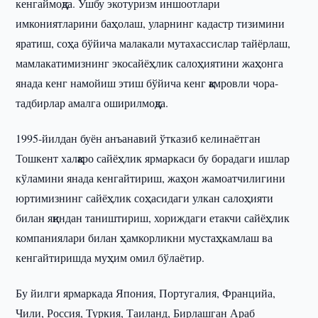
кенгаймоқда. Ушбу экотуризм иншоотлари
имкониятларини баҳолаш, уларнинг кадастр тизимини
яратиш, соҳа бўйича малакали мутахассислар тайёрлаш,
мамлакатимизнинг экосайёҳлик салоҳиятини жаҳонга
янада кенг намойиш этиш бўйича кенг қамровли чора-
тадбирлар амалга оширилмоқда.
1995-йилдан буён анъанавий ўтказиб келинаётган
Тошкент халқаро сайёҳлик ярмаркаси бу борадаги ишлар
кўламини янада кенгайтириш, жаҳон жамоатчилигини
юртимизнинг сайёҳлик соҳасидаги улкан салоҳияти
билан яқиндан таништириш, хориждаги етакчи сайёҳлик
компаниялари билан ҳамкорликни мустаҳкамлаш ва
кенгайтиришда муҳим омил бўлаётир.
Бу йилги ярмаркада Япония, Португалия, Францийа,
Чили, Россия, Туркия, Таиланд, Бирлашган Араб