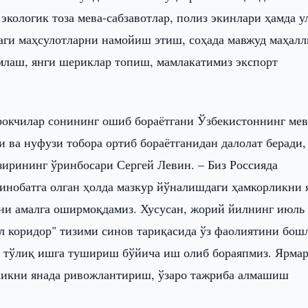
кологик тоза мева-сабзавотлар, полиз экинлари ҳамда у
аги маҳсулотларни намойиш этиш, соҳада мавжуд маҳалл
млаш, янги шериклар топиш, мамлакатимиз экспорт
рокчилар сонининг ошиб бораётгани Ўзбекистоннинг мев
и ва нуфузи тобора ортиб бораётганидан далолат беради,
ирининг ўринбосари Сергей Левин. – Биз Россияда
инобатга олган ҳолда мазкур йўналишдаги ҳамкорликни 
ни амалга оширмоқдамиз. Хусусан, жорий йилнинг июль
л коридор" тизими синов тариқасида ўз фаолиятини бош
а тўлиқ ишга тушириш бўйича иш олиб бораяпмиз. Ярма
рликни янада ривожлантириш, ўзаро тажриба алмашиш