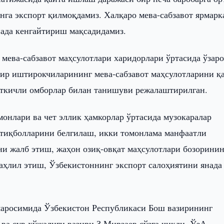
га экспорт қилмоқдамиз. Халқаро мева-сабзавот ярмарк
нада кенгайтириш мақсадидамиз.
мева-сабзавот маҳсулотлари харидорлари ўртасида ўзар
бир иштирокчиларининг мева-сабзавот маҳсулотларини қ
аткичли омборлар билан танишуви режалаштирилган.
нлари ва чет эллик ҳамкорлар ўртасида музокаралар
стиқболларини белгилаш, икки томонлама манфаатли
и жалб этиш, жаҳон озиқ-овқат маҳсулотлари бозоринин
ҳлил этиш, Ўзбекистоннинг экспорт салоҳиятини янада
маросимида Ўзбекистон Республикаси Бош вазирининг
ва сув хўжалиги вазири З.Мирзаев сўзга чиқди. ЎзА.