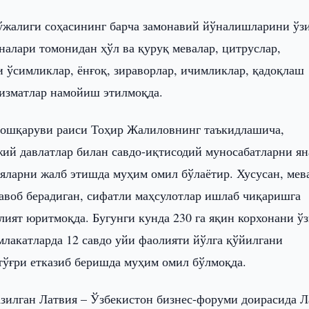
хўжалиги соҳасининг барча замонавий йўналишларини ўз
оналари томонидан ҳўл ва қуруқ мевалар, цитруслар,
ли ўсимликлар, ёнғоқ, зираворлар, ичимликлар, қадоқлаш
хизматлар намойиш этилмоқда.
бошқаруви раиси Тоҳир Жалиловнинг таъкидлашича,
ий давлатлар билан савдо-иқтисодий муносабатларни ян
ияларни жалб этишда муҳим омил бўлаётир. Хусусан, мев
жавоб берадиган, сифатли маҳсулотлар ишлаб чиқаришга
лият юритмоқда. Бугунги кунда 230 га яқин корхонани ў
лакатларда 12 савдо уйи фаолияти йўлга қўйилгани
-тўғри етказиб беришда муҳим омил бўлмоқда.
азилган Латвия – Ўзбекистон бизнес-форуми доирасида Л