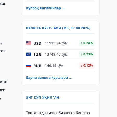
лиш
Кўпроқ янгиликлар →
ВАЛЮТА КУРСЛАРИ (МБ, 07.08.2026)
,
USD
11915.64 сўм
↑ 0.24%
тга
EUR
13749.46 сўм
↑ 0.23%
RUB
146.19 сўм
↓ 0.12%
Барча валюта курслари →
сини
иги
о
ЭНГ КЎП ЎҚИЛГАН
Тошкентда кичик бизнесга бино ва