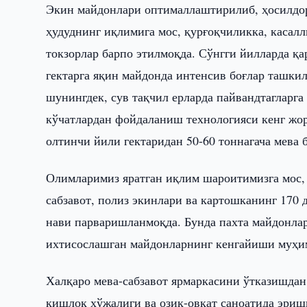
Экин майдонлари оптималлаштирилиб, ҳосилдор
ҳудуднинг иқлимига мос, қурғоқчиликка, касалл
токзорлар барпо этилмоқда. Сўнгги йилларда қар
гектарга яқин майдонда интенсив боғлар ташкил
шунингдек, сув тақчил ерларда пайвандтагларг
кўчатлардан фойдаланиш технологияси кенг жор
олтинчи йили гектаридан 50-60 тоннагача мева
Олимларимиз яратган иқлим шароитимизга мос, 
сабзавот, полиз экинлари ва картошканинг 170 д
нави парваришланмоқда. Бунда пахта майдонлар
ихтисослашган майдонларнинг кенгайиши муҳим
Халқаро мева-сабзавот ярмаркасини ўтказишдан
қишлоқ хўжалиги ва озиқ-овқат саноатида эриш