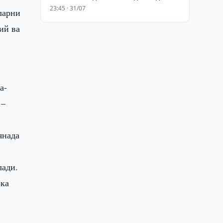
23:45 · 31/07
ларни
ий ва
а-
 –
янада
лади.
рка