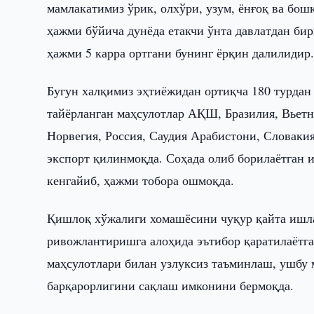
мамлакатимиз ўрик, олхўри, узум, ёнғоқ ва бо
ҳажми бўйича дунёда етакчи ўнта давлатдан бир
ҳажми 5 карра ортгани бунинг ёрқин далилидир
Бугун халқимиз эҳтиёжидан ортиқча 180 турдан 
тайёрланган маҳсулотлар АҚШ, Бразилия, Вьетн
Норвегия, Россия, Саудия Арабистони, Словакия
экспорт қилинмоқда. Соҳада олиб борилаётган 
кенгайиб, ҳажми тобора ошмоқда.
Қишлоқ хўжалиги хомашёсини чуқур қайта ишл
ривожлантиришга алоҳида эътибор қаратилаётг
маҳсулотлари билан узлуксиз таъминлаш, ушбу
барқарорлигини сақлаш имконини бермоқда.