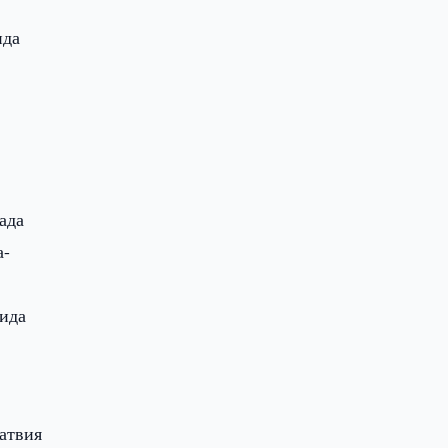
ида
ада
а-
зида
атвия