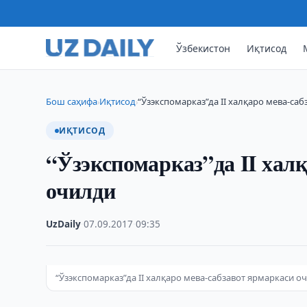
Ўзбекистон
Иқтисод
Бош саҳифа
Иқтисод
“Ўзэкспомарказ”да II халқаро мева-са
›
›
ИҚТИСОД
“Ўзэкспомарказ”да II хал
очилди
UzDaily
·
07.09.2017
·
09:35
“Ўзэкспомарказ”да II халқаро мева-сабзавот ярмаркаси о