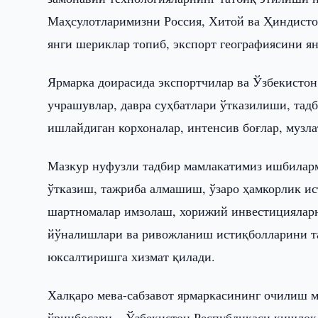
Маҳсулотларимизни Россия, Хитой ва Ҳиндистон
янги шериклар топиб, экспорт географиясини я
Ярмарка доирасида экспортчилар ва Ўзбекистон 
учрашувлар, давра суҳбатлари ўтказилиши, тад
ишлайдиган корхоналар, интенсив боғлар, музл
Мазкур нуфузли тадбир мамлакатимиз ишбилармо
ўтказиш, тажриба алмашиш, ўзаро ҳамкорлик и
шартномалар имзолаш, хорижий инвестицияларн
йўналишлари ва ривожланиш истиқболларини та
юксалтиришга хизмат қилади.
Халқаро мева-сабзавот ярмаркасининг очилиш 
ўринбосари – Ўзбекистон Республикаси қишлоқ 