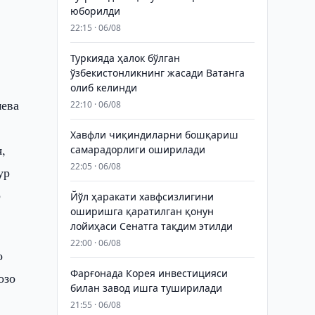
юборилди
22:15 · 06/08
Туркияда ҳалок бўлган
ўзбекистонликнинг жасади Ватанга
олиб келинди
мева
22:10 · 06/08
Хавфли чиқиндиларни бошқариш
,
самарадорлиги оширилади
22:05 · 06/08
ур
р
Йўл ҳаракати хавфсизлигини
оширишга қаратилган қонун
лойиҳаси Сенатга тақдим этилди
22:00 · 06/08
о
Фарғонада Корея инвестицияси
озо
билан завод ишга туширилади
21:55 · 06/08