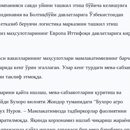
компанияси савдо уйини ташкил этиш бўйича келишувга
андинавия ва Болтиқбўйи давлатларига Ўзбекистондан
 етказиб берувчи логистика марказини ташкил этиш
миз маҳсулотларининг Европа Иттифоқи давлатларига ки
аси вакилларининг маҳсулотлари мамлакатимизнинг барч
рида кенг ўрин эгаллаган. Улар кенг турдаги мева-сабза
ни таклиф этмоқда.
ларини қайта ишлаш, мева-сабзавотларни қуритиш ва
ейди Бухоро вилояти Жондор туманидаги “Бухоро агро
рух Нуров. – Мамлакатимизда тадбиркорлар фаолиятини
яратилмоқда. Яқинда корхонамиз ишлаб чиқариш жараён
атижасида қайта ишлаш даражаси бир неча баробарга ор