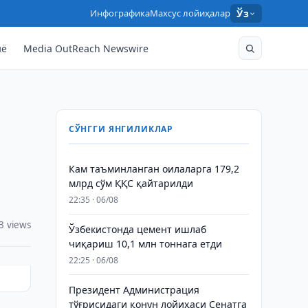
Инфографика
Махсус лойиҳалар
Ўз
нё
Media OutReach Newswire
СЎНГГИ ЯНГИЛИКЛАР
Кам таъминланган оилаларга 179,2
млрд сўм ҚҚС қайтарилди
22:35 · 06/08
3 views
Ўзбекистонда цемент ишлаб
чиқариш 10,1 млн тоннага етди
22:25 · 06/08
Президент Администрация
тўғрисидаги қонун лойиҳаси Сенатга