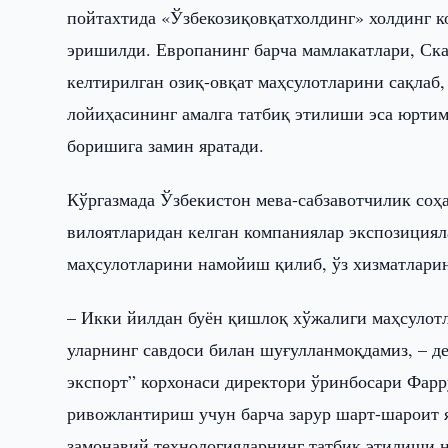
пойтахтида «Ўзбекозиқовқатхолдинг» холдинг 
эришилди. Европанинг барча мамлакатлари, Ск
келтирилган озиқ-овқат маҳсулотларини сақлаб,
лойиҳасининг амалга татбиқ этилиши эса юрти
боришига замин яратади.
Кўргазмада Ўзбекистон мева-сабзавотчилик соҳ
вилоятларидан келган компаниялар экспозицияла
маҳсулотларини намойиш қилиб, ўз хизматлари
– Икки йилдан буён қишлоқ хўжалиги маҳсулот
уларнинг савдоси билан шуғулланмоқдамиз, – д
экспорт” корхонаси директори ўринбосари Фар
ривожлантириш учун барча зарур шарт-шароит 
замонавий технологияларнинг татбиқ этилиши н