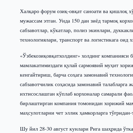
Халқаро форум озиқ-овқат саноати ва қишлоқ 
мужассам этган. Унда 150 дан зиёд тармоқ корх
сабзавотлар, кўкатлар, полиз экинлари, дуккак
технологиялари, транспорт ва логистикага оид 
«Ўзбекозиқовқатхолдинг» холдинг компанияси 
мамлакатимиздаги қулай сармоявий муҳит хориж
кенгайтириш, барча соҳага замонавий технолог
сабзавотчилик соҳасида замонавий талабларга 
ихтисослашган кўплаб корхоналар самарали фао
бирлаштирган компания томонидан хорижий мам
маҳсулотларни чет эллик ҳамкорларга тўғридан
Шу йил 28-30 август кунлари Рига шаҳрида ўтк