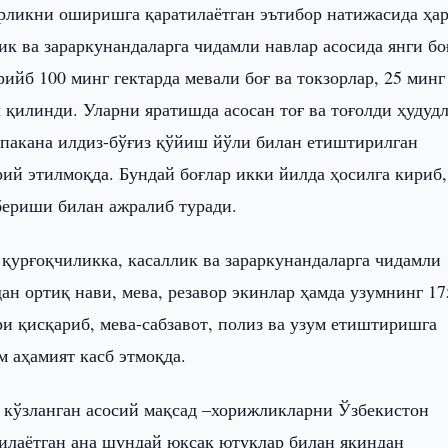
ликни оширишга қаратилаётган эътибор натижасида ҳар
ик ва зараркунандаларга чидамли навлар асосида янги бо
ийб 100 минг гектарда мевали боғ ва токзорлар, 25 минг
 қилинди. Уларни яратишда асосан тоғ ва тоғолди ҳудудл
а пакана илдиз-бўғиз қўйиш йўли билан етиштирилган
ий этилмоқда. Бундай боғлар икки йилда ҳосилга кириб,
 бериши билан ажралиб туради.
қурғоқчиликка, касаллик ва зараркунандаларга чидамли
ан ортиқ нави, мева, резавор экинлар ҳамда узумнинг 17
и қисқариб, мева-сабзавот, полиз ва узум етиштиришга
 аҳамият касб этмоқда.
 кўзланган асосий мақсад –хорижликларни Ўзбекистон
илаётган ана шундай юксак ютуқлар билан яқиндан