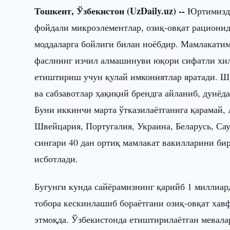
Тошкент, Ўзбекистон (UzDaily.uz) --
Юртимизда
фойдали микроэлементлар, озиқ-овқат рациони
моддаларга бойлиги билан ноёбдир. Мамлакатим
фаслнинг изчил алмашинуви юқори сифатли хил
етиштириш учун қулай имкониятлар яратади. Шу
ва сабзавотлар ҳақиқий брендга айланиб, дунёд
Буни иккинчи марта ўтказилаётганига қарамай,
Швейцария, Португалия, Украина, Беларусь, С
сингари 40 дан ортиқ мамлакат вакилларини би
исботлади.
Бугунги кунда сайёрамизнинг қарийб 1 миллиар
тобора кескинлашиб бораётгани озиқ-овқат хав
этмоқда. Ўзбекистонда етиштирилаётган мевалар