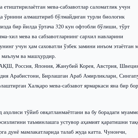
 етиштирилаётган мева-сабзавотлар саломатлик учун
да ўрнини алмаштириб бўлмайдиган турли биологик
изда бир йилда ўртача 320 кун офтобли бўлиши, тўрт
ма-хил мева ва сабзавотларнинг сархил навларини
нинг учун ҳам саховатли ўзбек замини инъом этаётган 
а маълум ва машҳурдир.
 АҚШ, Россия, Япония, Жанубий Корея, Австрия, Швеция
аудия Арабистони, Бирлашган Араб Амирликлари, Сингап
рлаштирган Халқаро мева-сабзавот ярмаркаси яна бир бо
д аҳолиси тўйиб овқатланмаётгани ва бу борадаги муамм
фсизлигини таъминлашга устувор аҳамият қаратишни тақ
га дунё мамлакатларида талаб жуда катта. Чунончи,