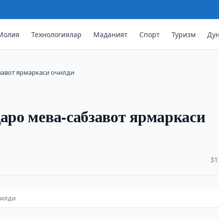
Молия
Технологиялар
Маданият
Спорт
Туризм
Ду
бзавот ярмаркаси очилди
қаро мева-сабзавот ярмаркаси
·
31
чилди