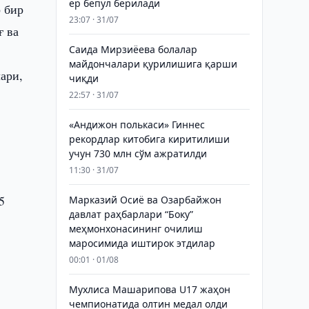
ер бепул берилади
 бир
23:07 · 31/07
ғ ва
Саида Мирзиёева болалар
майдончалари қурилишига қарши
ари,
чиқди
22:57 · 31/07
«Андижон полькаси» Гиннес
рекордлар китобига киритилиши
учун 730 млн сўм ажратилди
11:30 · 31/07
5
Марказий Осиё ва Озарбайжон
давлат раҳбарлари “Боку”
меҳмонхонасининг очилиш
маросимида иштирок этдилар
00:01 · 01/08
Мухлиса Машарипова U17 жаҳон
чемпионатида олтин медал олди