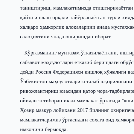
таништириш, мамлакатимизда етиштирилаётган э
қайта ишлаш орқали тайёрланаётган турли хилд
халқаро ҳамкорлик алоқаларини янада мустаҳка
салоҳиятини янада оширишдан иборат.
– Кўргазманинг мунтазам ўтказилаётгани, ишти
сабзавот маҳсулотлари етказиб беришдаги обрўс
дейди Россия Федерацияси қишлоқ хўжалиги ваз
Ўзбекистон маҳсулотларига талаб юқорилигини 
ривожлантириш юзасидан қатор чора-тадбирлар
ойидан эътиборан икки мамлакат ўртасида "яши
Ҳозир мазкур лойиҳани 2017 йилнинг охиригач
мамлакатларимиз ўртасидаги соҳага оид ҳамко
имконини бермоқда.