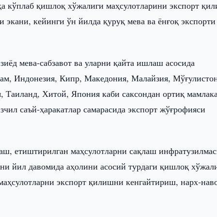
шқа кўплаб қишлоқ хўжалиги маҳсулотларини экспорт қи
и экани, кейинги ўн йилда қуруқ мева ва ёнғоқ экспорти
.
зиёд мева-сабзавот ва уларни қайта ишлаш асосида
ам, Индонезия, Кипр, Македония, Малайзия, Мўғулистон
, Таиланд, Хитой, Япония каби саксондан ортиқ мамлака
изчил саъй-ҳаракатлар самарасида экспорт жўғрофияси
аш, етиштирилган маҳсулотларни сақлаш инфратузилма
ани йил давомида аҳолини асосий турдаги қишлоқ хўжал
 маҳсулотларни экспорт қилишни кенгайтириш, нарх-нав