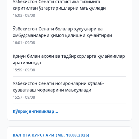
Ўзбекистон Сенати статистика тизимига
киритилган ўзгартиришларни маъқуллади
16:03 · 09/08
Ўзбекистон Сенати болалар ҳуқуқлари ва
омбудсманларни ҳимоя қилишни кучайтирди
16:01 · 09/08
Қонун билан аҳоли ва тадбиркорларга қулайликлар
яратилмоқда
15:59 · 09/08
Ўзбекистон Сенати ногиронларни қўллаб-
қувватлаш чораларини маъқуллади
15:57 · 09/08
Кўпроқ янгиликлар →
ВАЛЮТА КУРСЛАРИ (МБ, 10.08.2026)