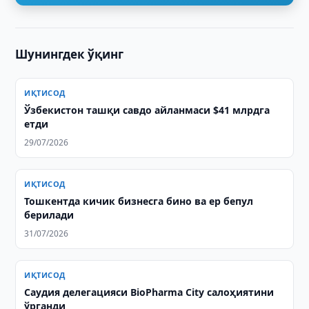
Шунингдек ўқинг
ИҚТИСОД
Ўзбекистон ташқи савдо айланмаси $41 млрдга
етди
29/07/2026
ИҚТИСОД
Тошкентда кичик бизнесга бино ва ер бепул
берилади
31/07/2026
ИҚТИСОД
Саудия делегацияси BioPharma City салоҳиятини
ўрганди