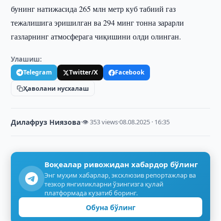
бунинг натижасида 265 млн метр куб табиий газ
тежалишига эришилган ва 294 минг тонна зарарли
газларнинг атмосферага чиқишини олди олинган.
Улашиш:
Telegram
Twitter/X
Facebook
Ҳаволани нусхалаш
Дилафруз Ниязова
·
👁 353 views
·
08.08.2025 · 16:35
Воқеалар ривожидан хабардор бўлинг
Энг муҳим хабарлар, эксклюзив репортажлар ва
тезкор янгиликларни ўзингизга қулай
платформада кузатиб боринг.
Обуна бўлинг