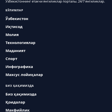
Ўзбекистоннинг етакчи янгиликлар порталы. 24/7 янгиликлар.
БЎЛИМЛАР
Ўзбекистон
Иқтисод
Молия
Технологиялар
Маданият
Спорт
Инфографика
Махсус лойиҳалар
БИЗ ҲАҚИМИЗДА
Биз ҳақимизда
Қоидалар
Макфийлик