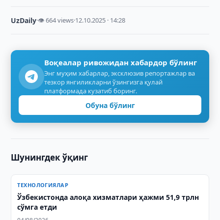
UzDaily
·
👁 664 views
·
12.10.2025 · 14:28
Воқеалар ривожидан хабардор бўлинг
Энг муҳим хабарлар, эксклюзив репортажлар ва
тезкор янгиликларни ўзингизга қулай
платформада кузатиб боринг.
Обуна бўлинг
Шунингдек ўқинг
ТЕХНОЛОГИЯЛАР
Ўзбекистонда алоқа хизматлари ҳажми 51,9 трлн
сўмга етди