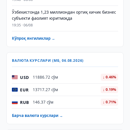
Ўзбекистонда 1,23 миллиондан ортиқ кичик бизнес
субъекти фаолият юритмоқда
19:35 · 06/08
Кўпроқ янгиликлар →
ВАЛЮТА КУРСЛАРИ (МБ, 06.08.2026)
USD
11886.72 сўм
↓ 0.46%
EUR
13717.27 сўм
↓ 0.19%
RUB
146.37 сўм
↓ 0.71%
Барча валюта курслари →