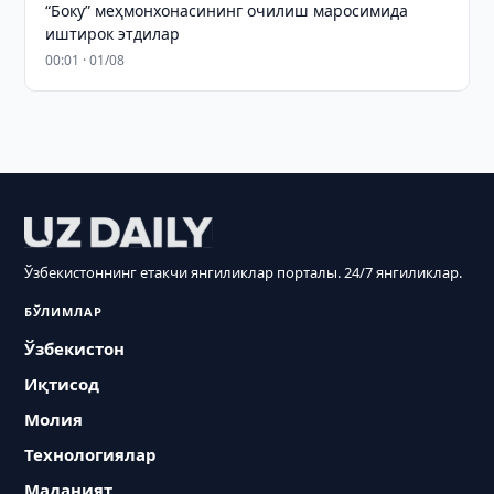
“Боку” меҳмонхонасининг очилиш маросимида
иштирок этдилар
00:01 · 01/08
Ўзбекистоннинг етакчи янгиликлар порталы. 24/7 янгиликлар.
БЎЛИМЛАР
Ўзбекистон
Иқтисод
Молия
Технологиялар
Маданият