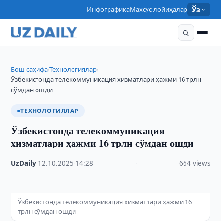
Инфографика
Махсус лойиҳалар
Ўз
Бош саҳифа
Технологиялар
›
›
Ўзбекистонда телекоммуникация хизматлари ҳажми 16 трлн
сўмдан ошди
ТЕХНОЛОГИЯЛАР
Ўзбекистонда телекоммуникация
хизматлари ҳажми 16 трлн сўмдан ошди
UzDaily
·
12.10.2025
·
14:28
·
664 views
Ўзбекистонда телекоммуникация хизматлари ҳажми 16
трлн сўмдан ошди