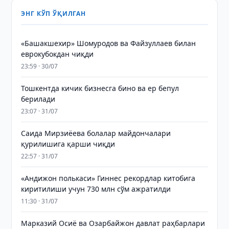
ЭНГ КЎП ЎҚИЛГАН
«Башакшехир» Шомуродов ва Файзуллаев билан
еврокубокдан чиқди
23:59 · 30/07
Тошкентда кичик бизнесга бино ва ер бепул
берилади
23:07 · 31/07
Саида Мирзиёева болалар майдончалари
қурилишига қарши чиқди
22:57 · 31/07
«Андижон полькаси» Гиннес рекордлар китобига
киритилиши учун 730 млн сўм ажратилди
11:30 · 31/07
Марказий Осиё ва Озарбайжон давлат раҳбарлари