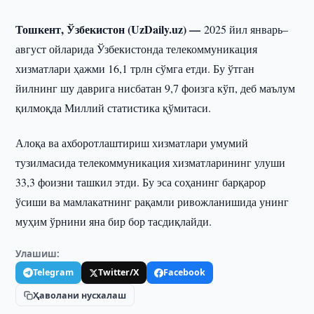
Тошкент, Ўзбекистон (UzDaily.uz) —
2025 йил январь–
август ойларида Ўзбекистонда телекоммуникация
хизматлари ҳажми 16,1 трлн сўмга етди. Бу ўтган
йилнинг шу даврига нисбатан 9,7 фоизга кўп, деб маълум
қилмоқда Миллий статистика қўмитаси.
Алоқа ва ахборотлаштириш хизматлари умумий
тузилмасида телекоммуникация хизматларининг улуши
33,3 фоизни ташкил этди. Бу эса соҳанинг барқарор
ўсиши ва мамлакатнинг рақамли ривожланишида унинг
муҳим ўрнини яна бир бор тасдиқлайди.
Улашиш:
Telegram
Twitter/X
Facebook
Ҳаволани нусхалаш