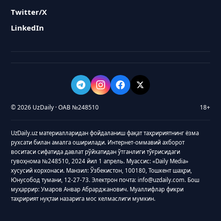
Twitter/X
LinkedIn
© 2026 UzDaily · ОАВ №248510
18+
UzDaily.uz материалларидан фойдаланиш фақат таҳририятнинг ёзма
рухсати билан амалга оширилади. Интернет-оммавий ахборот
воситаси сифатида давлат рўйхатидан ўтганлиги тўғрисидаги
гувоҳнома №248510, 2024 йил 1 апрель. Муассис: «Daily Media»
хусусий корхонаси. Манзил: Ўзбекистон, 100180, Тошкент шаҳри,
Юнусобод тумани, 12-27-73. Электрон почта: info@uzdaily.com. Бош
муҳаррир: Умаров Анвар Абрарджанович. Муаллифлар фикри
таҳририят нуқтаи назарига мос келмаслиги мумкин.