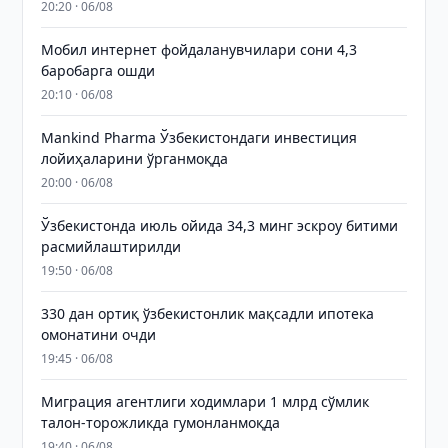
20:20 · 06/08
Мобил интернет фойдаланувчилари сони 4,3
баробарга ошди
20:10 · 06/08
Mankind Pharma Ўзбекистондаги инвестиция
лойиҳаларини ўрганмоқда
20:00 · 06/08
Ўзбекистонда июль ойида 34,3 минг эскроу битими
расмийлаштирилди
19:50 · 06/08
330 дан ортиқ ўзбекистонлик мақсадли ипотека
омонатини очди
19:45 · 06/08
Миграция агентлиги ходимлари 1 млрд сўмлик
талон-торожликда гумонланмоқда
19:40 · 06/08