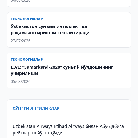
04/08/2026
ТЕХНОЛОГИЯЛАР
Ўзбекистон сунъий интеллект ва
рақамлаштиришни кенгайтиради
27/07/2026
ТЕХНОЛОГИЯЛАР
LIVE: “Samarkand-2028” сунъий йўлдошининг
учирилиши
05/08/2026
СЎНГГИ ЯНГИЛИКЛАР
Uzbekistan Airways Etihad Airways билан Абу-Дабига
рейсларни йўлга қўяди