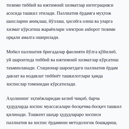
тизими тиббий ва ижтимоий хизматлар интеграцияси
асосида ташкил этилади. Паллиатив ёрдамга муҳтож
шахсларни аниқлаш, йўллаш, ҳисобга олиш ва уларга
хизмат кўрсатиш жараёнлари электрон ахборот тизими
орқали амалга оширилади.
Мобил паллиатив бригадалар фаолияти йўлга қўйилиб,
уй шароитида тиббий ва ижтимоий хизматлар кўрсатиш
таъминланади. Стационар шароитдаги паллиатив ёрдам
давлат ва нодавлат тиббиёт ташкилотлари ҳамда
хоспислар томонидан кўрсатилади.
Аҳолининг эҳтиёжларидан келиб чиқиб, барча
ҳудудларда хоспис муассасалари босқичма-босқич ташкил
қилинади. Тошкент шаҳар ҳудудлараро хосписи
паллиатив ва хоспис ёрдамини методологик бошқариш,