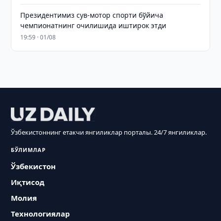
Президентимиз сув-мотор спорти бўйича
чемпионатнинг очилишида иштирок этди
19:59 · 01/08
Ўзбекистоннинг етакчи янгиликлар порталы. 24/7 янгиликлар.
БЎЛИМЛАР
Ўзбекистон
Иқтисод
Молия
Технологиялар