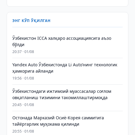
ЭНГ КЎП ЎҚИЛГАН
Ўзбекистон ICCA халқаро ассоциациясига аъзо
бўлди
20:37 · 01/08
Yandex Auto Ўзбекистонда Li Auto’нинг технологик
ҳамкорига айланди
19:56 · 01/08
Ўзбекистондаги ижтимоий муассасалар соғлом
овқатланиш тизимини такомиллаштирмоқда
20:45 · 01/08
Остонада Марказий Осиё-Корея саммитига
тайёргарлик муҳокама қилинди
20:55 · 01/08