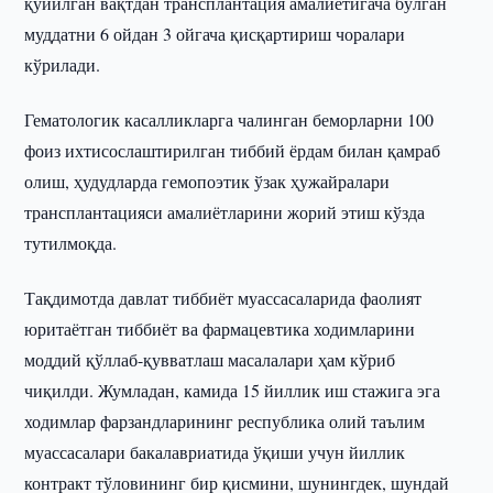
қўйилган вақтдан трансплантация амалиётигача бўлган
муддатни 6 ойдан 3 ойгача қисқартириш чоралари
кўрилади.
Гематологик касалликларга чалинган беморларни 100
фоиз ихтисослаштирилган тиббий ёрдам билан қамраб
олиш, ҳудудларда гемопоэтик ўзак ҳужайралари
трансплантацияси амалиётларини жорий этиш кўзда
тутилмоқда.
Тақдимотда давлат тиббиёт муассасаларида фаолият
юритаётган тиббиёт ва фармацевтика ходимларини
моддий қўллаб-қувватлаш масалалари ҳам кўриб
чиқилди. Жумладан, камида 15 йиллик иш стажига эга
ходимлар фарзандларининг республика олий таълим
муассасалари бакалавриатида ўқиши учун йиллик
контракт тўловининг бир қисмини, шунингдек, шундай