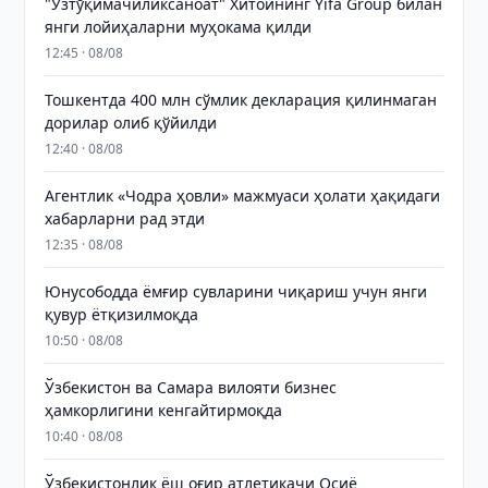
"Ўзтўқимачиликсаноат" Хитойнинг Yifa Group билан
янги лойиҳаларни муҳокама қилди
12:45 · 08/08
Тошкентда 400 млн сўмлик декларация қилинмаган
дорилар олиб қўйилди
12:40 · 08/08
Агентлик «Чодра ҳовли» мажмуаси ҳолати ҳақидаги
хабарларни рад этди
12:35 · 08/08
Юнусободда ёмғир сувларини чиқариш учун янги
қувур ётқизилмоқда
10:50 · 08/08
Ўзбекистон ва Самара вилояти бизнес
ҳамкорлигини кенгайтирмоқда
10:40 · 08/08
Ўзбекистонлик ёш оғир атлетикачи Осиё