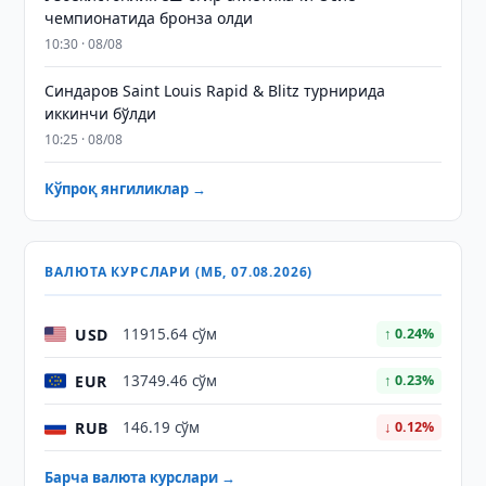
чемпионатида бронза олди
10:30 · 08/08
Синдаров Saint Louis Rapid & Blitz турнирида
иккинчи бўлди
10:25 · 08/08
Кўпроқ янгиликлар →
ВАЛЮТА КУРСЛАРИ (МБ, 07.08.2026)
USD
11915.64 сўм
↑ 0.24%
EUR
13749.46 сўм
↑ 0.23%
RUB
146.19 сўм
↓ 0.12%
Барча валюта курслари →