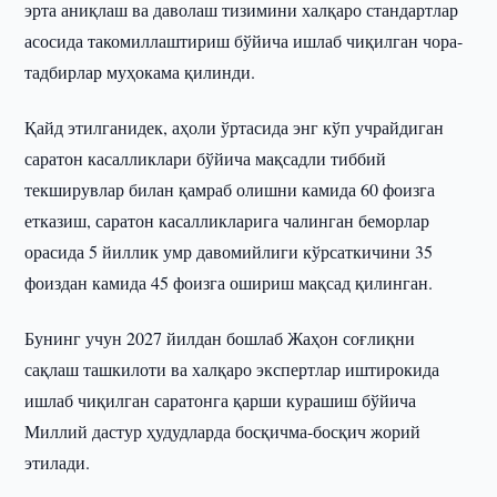
эрта аниқлаш ва даволаш тизимини халқаро стандартлар
асосида такомиллаштириш бўйича ишлаб чиқилган чора-
тадбирлар муҳокама қилинди.
Қайд этилганидек, аҳоли ўртасида энг кўп учрайдиган
саратон касалликлари бўйича мақсадли тиббий
текширувлар билан қамраб олишни камида 60 фоизга
етказиш, саратон касалликларига чалинган беморлар
орасида 5 йиллик умр давомийлиги кўрсаткичини 35
фоиздан камида 45 фоизга ошириш мақсад қилинган.
Бунинг учун 2027 йилдан бошлаб Жаҳон соғлиқни
сақлаш ташкилоти ва халқаро экспертлар иштирокида
ишлаб чиқилган саратонга қарши курашиш бўйича
Миллий дастур ҳудудларда босқичма-босқич жорий
этилади.