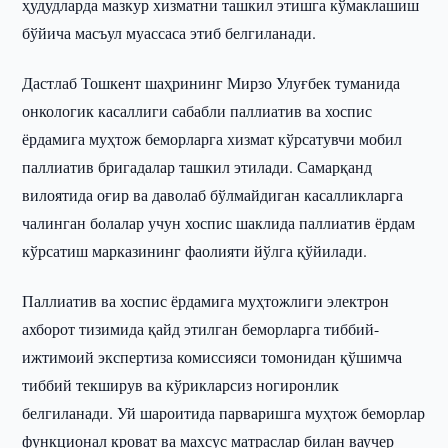
ҳудудларда мазкур хизматни ташкил этишга кўмаклашиш
бўйича масъул муассаса этиб белгиланади.
Дастлаб Тошкент шаҳрининг Мирзо Улуғбек туманида
онкологик касаллиги сабабли паллиатив ва хоспис
ёрдамига муҳтож беморларга хизмат кўрсатувчи мобил
паллиатив бригадалар ташкил этилади. Самарқанд
вилоятида оғир ва даволаб бўлмайдиган касалликларга
чалинган болалар учун хоспис шаклида паллиатив ёрдам
кўрсатиш марказининг фаолияти йўлга қўйилади.
Паллиатив ва хоспис ёрдамига муҳтожлиги электрон
ахборот тизимида қайд этилган беморларга тиббий-
ижтимоий экспертиза комиссияси томонидан қўшимча
тиббий текширув ва кўрикларсиз ногиронлик
белгиланади. Уй шароитида парваришга муҳтож беморлар
функционал кроват ва махсус матраслар билан ваучер