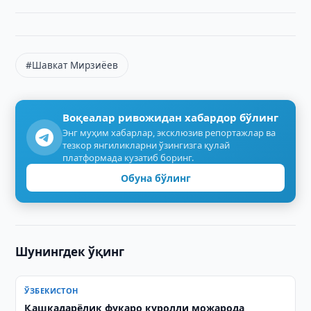
#Шавкат Мирзиёев
Воқеалар ривожидан хабардор бўлинг
Энг муҳим хабарлар, эксклюзив репортажлар ва
тезкор янгиликларни ўзингизга қулай
платформада кузатиб боринг.
Обуна бўлинг
Шунингдек ўқинг
ЎЗБЕКИСТОН
Қашқадарёлик фуқаро қуролли можарода