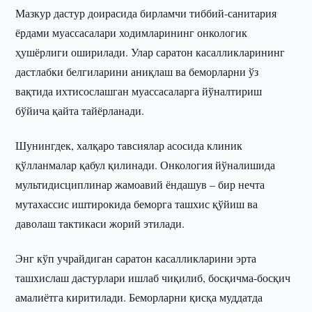
Мазкур дастур доирасида бирламчи тиббий-санитария
ёрдами муассасалари ходимларининг онкологик
ҳушёрлиги оширилади. Улар саратон касалликларининг
дастлабки белгиларини аниқлаш ва беморларни ўз
вақтида ихтисослашган муассасаларга йўналтириш
бўйича қайта тайёрланади.
Шунингдек, халқаро тавсиялар асосида клиник
қўлланмалар қабул қилинади. Онкология йўналишида
мультидисциплинар жамоавий ёндашув – бир нечта
мутахассис иштирокида беморга ташхис қўйиш ва
даволаш тактикаси жорий этилади.
Энг кўп учрайдиган саратон касалликларини эрта
ташхислаш дастурлари ишлаб чиқилиб, босқичма-босқич
амалиётга киритилади. Беморларни қисқа муддатда