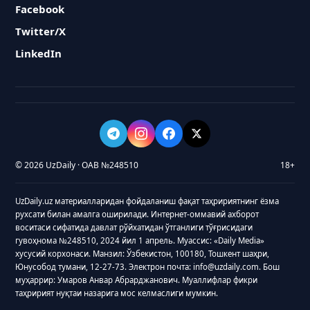
Facebook
Twitter/X
LinkedIn
© 2026 UzDaily · ОАВ №248510
18+
UzDaily.uz материалларидан фойдаланиш фақат таҳририятнинг ёзма
рухсати билан амалга оширилади. Интернет-оммавий ахборот
воситаси сифатида давлат рўйхатидан ўтганлиги тўғрисидаги
гувоҳнома №248510, 2024 йил 1 апрель. Муассис: «Daily Media»
хусусий корхонаси. Манзил: Ўзбекистон, 100180, Тошкент шаҳри,
Юнусобод тумани, 12-27-73. Электрон почта: info@uzdaily.com. Бош
муҳаррир: Умаров Анвар Абрарджанович. Муаллифлар фикри
таҳририят нуқтаи назарига мос келмаслиги мумкин.