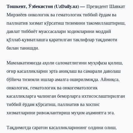
Тошкент, Ўзбекистон (UzDaily.uz) —
Президент Шавкат
Мирзиёев онкологик ва гематологик тиббий ёрдам ва
паллиатив хизмат кўрсатиш тизимини такомиллаштириш,
давлат тиббиёт муассасалари ходимларини моддий
қўллаб-қувватлашга қаратилган таклифлар тақдимоти
билан танишди.
Мамлакатимизда аҳоли саломатлигини муҳофаза қилиш,
оғир касалликларни эрта аниқлаш ва самарали даволаш
бўйича тизимли ишлар амалга оширилмоқда. Айниқса,
онкологик, гематологик ва онкогематологик
касалликларга чалинган беморларга ихтисослаштирилган
тиббий ёрдам кўрсатиш, паллиатив ва хоспис
хизматларини ривожлантириш муҳим аҳамиятга эга.
Тақдимотда саратон касалликларининг олдини олиш,