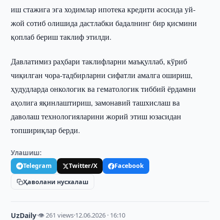
иш стажига эга ходимлар ипотека кредити асосида уй-
жой сотиб олишида дастлабки бадалнинг бир қисмини
қоплаб бериш таклиф этилди.
Давлатимиз раҳбари таклифларни маъқуллаб, кўриб
чиқилган чора-тадбирларни сифатли амалга ошириш,
ҳудудларда онкологик ва гематологик тиббий ёрдамни
аҳолига яқинлаштириш, замонавий ташхислаш ва
даволаш технологияларини жорий этиш юзасидан
топшириқлар берди.
Улашиш:
Telegram
Twitter/X
Facebook
Ҳаволани нусхалаш
UzDaily
·
👁 261 views
·
12.06.2026 · 16:10