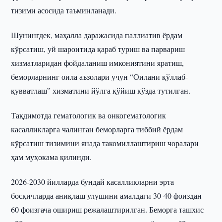
тизими асосида таъминланади.
Шунингдек, маҳалла даражасида паллиатив ёрдам
кўрсатиш, уй шароитида қараб туриш ва парвариш
хизматларидан фойдаланиш имкониятини яратиш,
беморларнинг оила аъзолари учун “Оилани қўллаб-
қувватлаш” хизматини йўлга қўйиш кўзда тутилган.
Тақдимотда гематологик ва онкогематологик
касалликларга чалинган беморларга тиббий ёрдам
кўрсатиш тизимини янада такомиллаштириш чоралари
ҳам муҳокама қилинди.
2026-2030 йилларда бундай касалликларни эрта
босқичларда аниқлаш улушини амалдаги 30-40 фоиздан
60 фоизгача ошириш режалаштирилган. Беморга ташхис