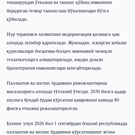
текширувдан ўтказиш ва ташхис қўйиш имконини
берадиган тезкор ташхислаш йўналишлари йўлга
қўйилади.
Нур терапияси хизматини модернизация қилишга ҳам
алоҳида эътибор қаратилади. Жумладан, эскирган кобальт
қурилмалари босқичма-босқич замонавий чизиқли
тезлаткичларга алмаштирилади, юқори дозали
брахитерапия имкониятлари кенгайтирилади.
Паллиатив ва хоспис ёрдамини ривожлантириш
масалаларига алоҳида тўхталиб ўтилди. 2030 йилга қадар
аҳолига бундай ёрдам кўрсатиш қамровини камида 80
фоизга етказиш режалаштирилган.
Бунинг учун 2026 йил 1 сентябрдан бошлаб республикада
паллиатив ва хоспис ёрдамини кўрсатишнинг ягона