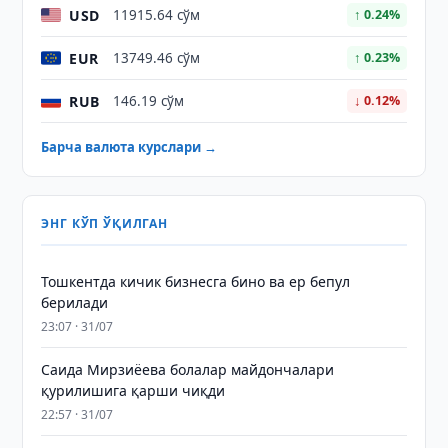
USD
11915.64 сўм
↑ 0.24%
EUR
13749.46 сўм
↑ 0.23%
RUB
146.19 сўм
↓ 0.12%
Барча валюта курслари →
ЭНГ КЎП ЎҚИЛГАН
Тошкентда кичик бизнесга бино ва ер бепул
берилади
23:07 · 31/07
Саида Мирзиёева болалар майдончалари
қурилишига қарши чиқди
22:57 · 31/07