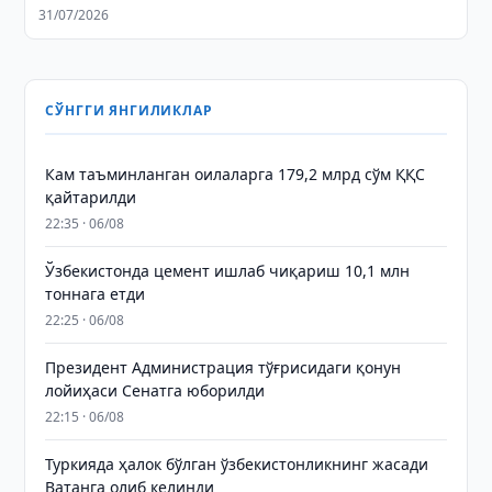
31/07/2026
СЎНГГИ ЯНГИЛИКЛАР
Кам таъминланган оилаларга 179,2 млрд сўм ҚҚС
қайтарилди
22:35 · 06/08
Ўзбекистонда цемент ишлаб чиқариш 10,1 млн
тоннага етди
22:25 · 06/08
Президент Администрация тўғрисидаги қонун
лойиҳаси Сенатга юборилди
22:15 · 06/08
Туркияда ҳалок бўлган ўзбекистонликнинг жасади
Ватанга олиб келинди