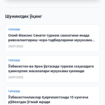
Шунингдек ўқинг
ТУРИЗМ
Олий Мажлис Сенати туризм саноатини янада
ривожлантириш чора-тадбирларини муҳокама
қилди
29/07/2026
ТУРИЗМ
Ўзбекистон ва Эрон ўртасида туризм соҳасидаги
ҳамкорлик масалалари муҳокама қилинди
24/07/2026
ТУРИЗМ
Ўзбекистонликлар Қирғизистонда 15 кунгача
рўйхатдан ўтмай юради