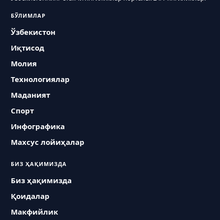
БЎЛИМЛАР
Ўзбекистон
Иқтисод
Молия
Технологиялар
Маданият
Спорт
Инфографика
Махсус лойиҳалар
БИЗ ҲАҚИМИЗДА
Биз ҳақимизда
Қоидалар
Макфийлик