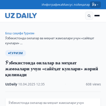
Инфографика
Махсус лойиҳалар
Ўз
Бош саҳифа
Туризм
›
›
Ўзбекистонда оилалар ва меҳнат жамоалари учун «сайёҳат
кунлари» …
ТУРИЗМ
Ўзбекистонда оилалар ва меҳнат
жамоалари учун «сайёҳат кунлари» жорий
қилинади
UzDaily
·
10.04.2025
·
12:35
·
608 views
Ўзбекистонда оилалар ва меҳнат жамоалари учун