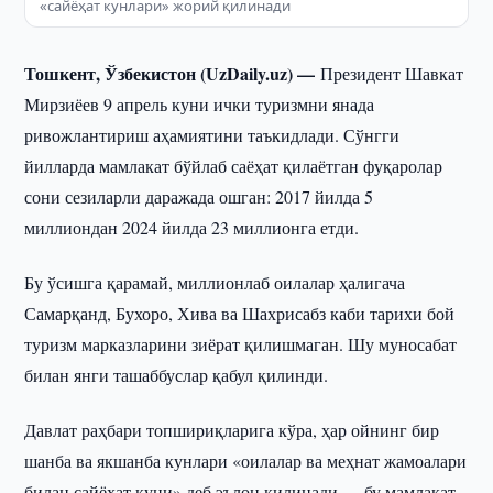
«сайёҳат кунлари» жорий қилинади
Тошкент, Ўзбекистон (UzDaily.uz) —
Президент Шавкат
Мирзиёев 9 апрель куни ички туризмни янада
ривожлантириш аҳамиятини таъкидлади. Сўнгги
йилларда мамлакат бўйлаб саёҳат қилаётган фуқаролар
сони сезиларли даражада ошган: 2017 йилда 5
миллиондан 2024 йилда 23 миллионга етди.
Бу ўсишга қарамай, миллионлаб оилалар ҳалигача
Самарқанд, Бухоро, Хива ва Шахрисабз каби тарихи бой
туризм марказларини зиёрат қилишмаган. Шу муносабат
билан янги ташаббуслар қабул қилинди.
Давлат раҳбари топшириқларига кўра, ҳар ойнинг бир
шанба ва якшанба кунлари «оилалар ва меҳнат жамоалари
билан сайёҳат куни» деб эълон қилинади — бу мамлакат