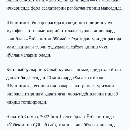
ичкарисида фаол саёҳатларни рағбатлантириш мақсадида.
Шунингдек, ёшлар орасида қизиқишни ошириш учун
мукофотлар тизими жорий этилади: турли танловларда
ғолиблар «Ўзбекистон бўйлаб саёҳат» дастури доирасида
мамлакатдаги турли ҳудудларга саёҳат қилиш учун
йўлланмаларни олади.
Бу ташаббусларни қўллаб-қувватлаш мақсадида ҳар йили
давлат бюджетидан 20 миллиард сўм ажратилади.
Шунингдек, тегишли идораларга экстремал туризмни
ривожлантиришга қаратилган чора-тадбирларни ишлаб
чиқиш топширилди.
Эслатиб ўтамиз, 2022 йил 1 сентябрдан Ўзбекистонда
«Ўзбекистон бўйлаб саёҳат қил!» ташаббуси доирасида