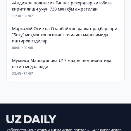
«Андижон полькаси» Гиннес рекордлар китобига
киритилиши учун 730 млн сўм ажратилди
11:30 · 31/07
Марказий Осиё ва Озарбайжон давлат раҳбарлари
“Боку” меҳмонхонасининг очилиш маросимида
иштирок этдилар
00:01 · 01/08
Мухлиса Машарипова U17 жаҳон чемпионатида
олтин медал олди
23:45 · 31/07
Ўзбекистоннинг етакчи янгиликлар порталы. 24/7 янгиликлар.