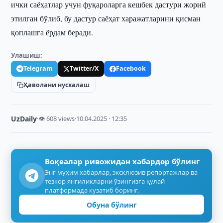
ички саёҳатлар учун фуқароларга кешбек дастури жорий
этилган бўлиб, бу дастур саёҳат харажатларини қисман
қоплашга ёрдам беради.
Улашиш:
Telegram
Twitter/X
Facebook
Ҳаволани нусхалаш
UzDaily
·
👁 608 views
·
10.04.2025 · 12:35
Воқеалар ривожидан хабардор бўлинг
Энг муҳим хабарлар, эксклюзив репортажлар ва
тезкор янгиликларни ўзингизга қулай
платформада кузатиб боринг.
Обуна бўлинг