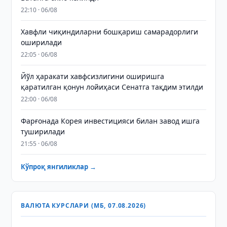
22:10 · 06/08
Хавфли чиқиндиларни бошқариш самарадорлиги
оширилади
22:05 · 06/08
Йўл ҳаракати хавфсизлигини оширишга
қаратилган қонун лойиҳаси Сенатга тақдим этилди
22:00 · 06/08
Фарғонада Корея инвестицияси билан завод ишга
туширилади
21:55 · 06/08
Кўпроқ янгиликлар →
ВАЛЮТА КУРСЛАРИ (МБ, 07.08.2026)