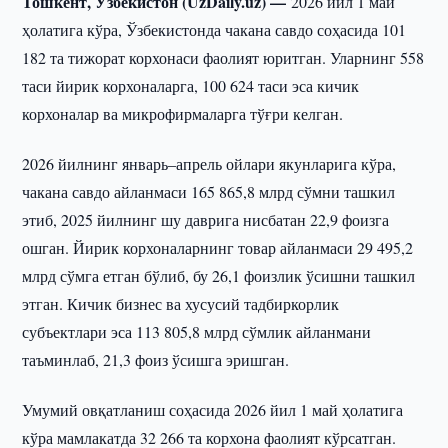
Тошкент, Ўзбекистон (UzDaily.uz) —
2026 йил 1 май
ҳолатига кўра, Ўзбекистонда чакана савдо соҳасида 101
182 та тижорат корхонаси фаолият юритган. Уларнинг 558
таси йирик корхоналарга, 100 624 таси эса кичик
корхоналар ва микрофирмаларга тўғри келган.
2026 йилнинг январь–апрель ойлари якунларига кўра,
чакана савдо айланмаси 165 865,8 млрд сўмни ташкил
этиб, 2025 йилнинг шу даврига нисбатан 22,9 фоизга
ошган. Йирик корхоналарнинг товар айланмаси 29 495,2
млрд сўмга етган бўлиб, бу 26,1 фоизлик ўсишни ташкил
этган. Кичик бизнес ва хусусий тадбиркорлик
субъектлари эса 113 805,8 млрд сўмлик айланмани
таъминлаб, 21,3 фоиз ўсишга эришган.
Умумий овқатланиш соҳасида 2026 йил 1 май ҳолатига
кўра мамлакатда 32 266 та корхона фаолият кўрсатган.