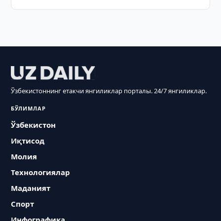
Ўзбекистоннинг етакчи янгиликлар порталы. 24/7 янгиликлар.
БЎЛИМЛАР
Ўзбекистон
Иқтисод
Молия
Технологиялар
Маданият
Спорт
Инфографика