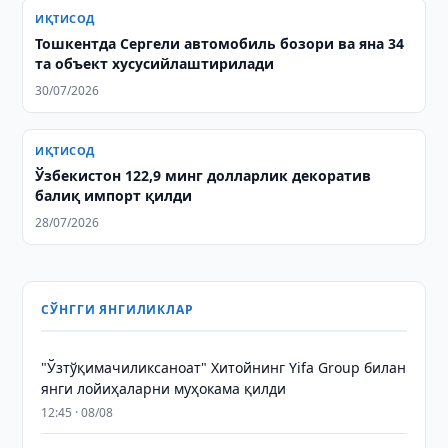
ИҚТИСОД
Тошкентда Сергели автомобиль бозори ва яна 34
та объект хусусийлаштирилади
30/07/2026
ИҚТИСОД
Ўзбекистон 122,9 минг долларлик декоратив
балиқ импорт қилди
28/07/2026
СЎНГГИ ЯНГИЛИКЛАР
"Ўзтўқимачиликсаноат" Хитойнинг Yifa Group билан
янги лойиҳаларни муҳокама қилди
12:45 · 08/08