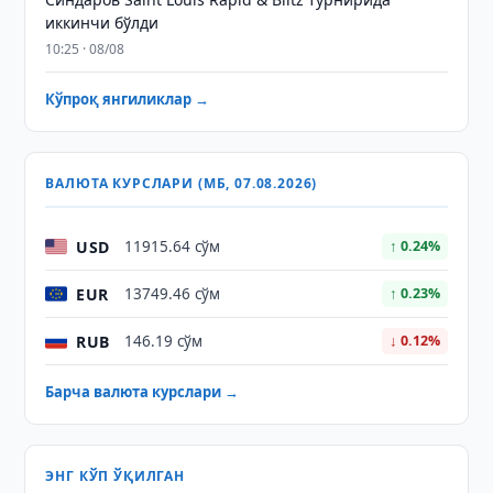
иккинчи бўлди
10:25 · 08/08
Кўпроқ янгиликлар →
ВАЛЮТА КУРСЛАРИ (МБ, 07.08.2026)
USD
11915.64 сўм
↑ 0.24%
EUR
13749.46 сўм
↑ 0.23%
RUB
146.19 сўм
↓ 0.12%
Барча валюта курслари →
ЭНГ КЎП ЎҚИЛГАН