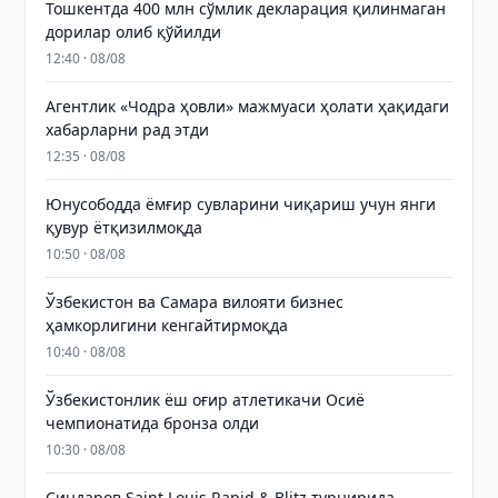
Тошкентда 400 млн сўмлик декларация қилинмаган
дорилар олиб қўйилди
12:40 · 08/08
Агентлик «Чодра ҳовли» мажмуаси ҳолати ҳақидаги
хабарларни рад этди
12:35 · 08/08
Юнусободда ёмғир сувларини чиқариш учун янги
қувур ётқизилмоқда
10:50 · 08/08
Ўзбекистон ва Самара вилояти бизнес
ҳамкорлигини кенгайтирмоқда
10:40 · 08/08
Ўзбекистонлик ёш оғир атлетикачи Осиё
чемпионатида бронза олди
10:30 · 08/08
Синдаров Saint Louis Rapid & Blitz турнирида