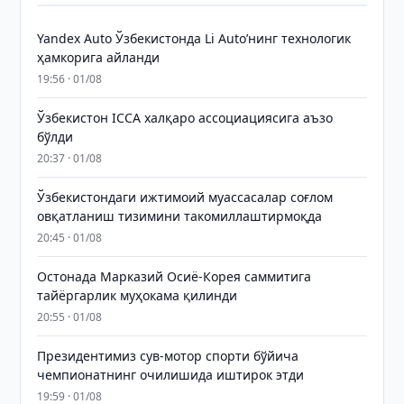
Yandex Auto Ўзбекистонда Li Auto’нинг технологик
ҳамкорига айланди
19:56 · 01/08
Ўзбекистон ICCA халқаро ассоциациясига аъзо
бўлди
20:37 · 01/08
Ўзбекистондаги ижтимоий муассасалар соғлом
овқатланиш тизимини такомиллаштирмоқда
20:45 · 01/08
Остонада Марказий Осиё-Корея саммитига
тайёргарлик муҳокама қилинди
20:55 · 01/08
Президентимиз сув-мотор спорти бўйича
чемпионатнинг очилишида иштирок этди
19:59 · 01/08