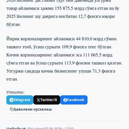
товар айланмаси ҳажми 155 875,5 млрд сўмга етган ва бу
2025 йилнинг шу даврига нисбатан 12,7 фоизга юқори
бўлган.
Йирик корхоналарнинг айланмаси 44 810,0 млрд сўмни
ташкил этиб, ўсиш суръати 109,9 фоизга тенг бўлган.
Кичик корхоналарнинг айланмаси эса 111 065,5 млрд
сўмга етган ва ўсиш суръати 113,9 фоизни ташкил қилган.
Улгуржи савдода кичик бизнеснинг улуши 71,3 фоизга
етган.
Улашиш:
Telegram
Twitter/X
Facebook
Ҳаволани нусхалаш
UzDaily
·
👁 204 views
·
02.06.2026 · 17:20