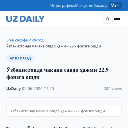
Инфографика
Махсус лойиҳалар
Ўз
Бош саҳифа
Иқтисод
›
›
Ўзбекистонда чакана савдо ҳажми 22,9 фоизга ошди
ИҚТИСОД
Ўзбекистонда чакана савдо ҳажми 22,9
фоизга ошди
UzDaily
·
02.06.2026
·
17:20
·
204 views
Ўзбекистонда чакана савдо ҳажми 22,9 фоизга ошди