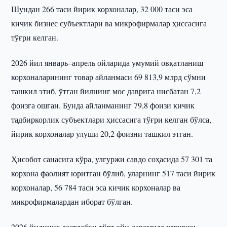
Шундан 266 таси йирик корхоналар, 32 000 таси эса
кичик бизнес субъектлари ва микрофирмалар ҳиссасига
тўғри келган.
2026 йил январь–апрель ойларида умумий овқатланиш
корхоналарининг товар айланмаси 69 813,9 млрд сўмни
ташкил этиб, ўтган йилнинг мос даврига нисбатан 7,2
фоизга ошган. Бунда айланманинг 79,8 фоизи кичик
тадбиркорлик субъектлари ҳиссасига тўғри келган бўлса,
йирик корхоналар улуши 20,2 фоизни ташкил этган.
Ҳисобот санасига кўра, улгуржи савдо соҳасида 57 301 та
корхона фаолият юритган бўлиб, уларнинг 517 таси йирик
корхоналар, 56 784 таси эса кичик корхоналар ва
микрофирмалардан иборат бўлган.
2026 йилнинг дастлабки тўрт ойи давомида улгуржи