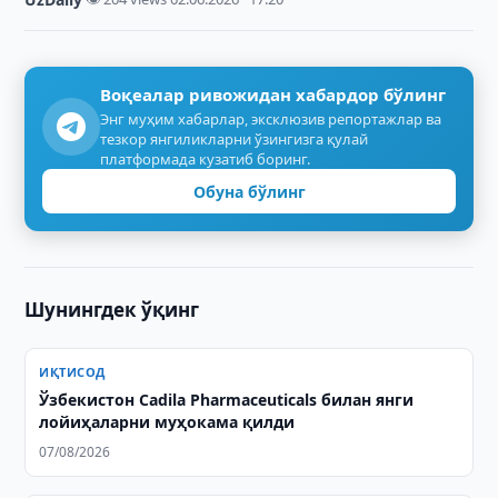
Воқеалар ривожидан хабардор бўлинг
Энг муҳим хабарлар, эксклюзив репортажлар ва
тезкор янгиликларни ўзингизга қулай
платформада кузатиб боринг.
Обуна бўлинг
Шунингдек ўқинг
ИҚТИСОД
Ўзбекистон Cadila Pharmaceuticals билан янги
лойиҳаларни муҳокама қилди
07/08/2026