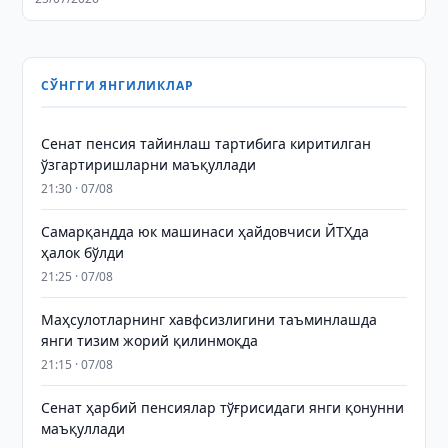
СЎНГГИ ЯНГИЛИКЛАР
Сенат пенсия тайинлаш тартибига киритилган
ўзгартиришларни маъқуллади
21:30 · 07/08
Самарқандда юк машинаси ҳайдовчиси ЙТҲда
ҳалок бўлди
21:25 · 07/08
Маҳсулотларнинг хавфсизлигини таъминлашда
янги тизим жорий қилинмоқда
21:15 · 07/08
Сенат ҳарбий пенсиялар тўғрисидаги янги қонунни
маъқуллади