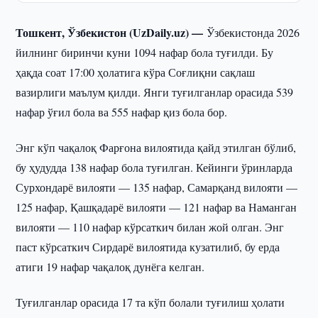
Тошкент, Ўзбекистон (UzDaily.uz) —
Ўзбекистонда 2026
йилнинг биринчи куни 1094 нафар бола туғилди. Бу
ҳақда соат 17:00 ҳолатига кўра Соғлиқни сақлаш
вазирлиги маълум қилди. Янги туғилганлар орасида 539
нафар ўғил бола ва 555 нафар қиз бола бор.
Энг кўп чақалоқ Фарғона вилоятида қайд этилган бўлиб,
бу ҳудудда 138 нафар бола туғилган. Кейинги ўринларда
Сурхондарё вилояти — 135 нафар, Самарқанд вилояти —
125 нафар, Қашқадарё вилояти — 121 нафар ва Наманган
вилояти — 110 нафар кўрсаткич билан жой олган. Энг
паст кўрсаткич Сирдарё вилоятида кузатилиб, бу ерда
атиги 19 нафар чақалоқ дунёга келган.
Туғилганлар орасида 17 та кўп болали туғилиш ҳолати