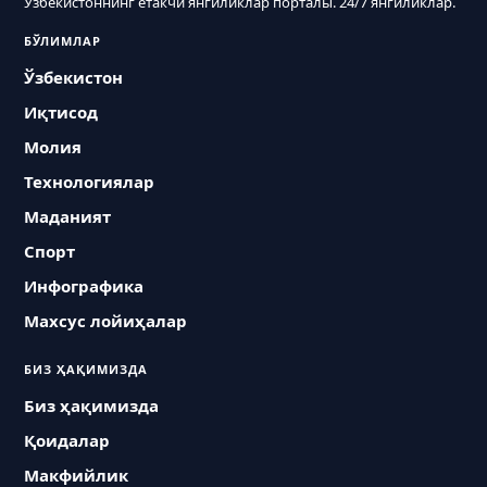
Ўзбекистоннинг етакчи янгиликлар порталы. 24/7 янгиликлар.
БЎЛИМЛАР
Ўзбекистон
Иқтисод
Молия
Технологиялар
Маданият
Спорт
Инфографика
Махсус лойиҳалар
БИЗ ҲАҚИМИЗДА
Биз ҳақимизда
Қоидалар
Макфийлик