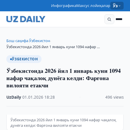
Инфографика
Махсус лойиҳалар
Ўз
Бош саҳифа
Ўзбекистон
›
›
Ўзбекистонда 2026 йил 1 январь куни 1094 нафар …
ЎЗБЕКИСТОН
Ўзбекистонда 2026 йил 1 январь куни 1094
нафар чақалоқ дунёга келди: Фарғона
вилояти етакчи
UzDaily
·
01.01.2026
·
18:28
·
496 views
Ўзбекистонда 2026 йил 1 январь куни 1094 нафар чақалоқ
дунёга келди: Фарғона вилояти етакчи