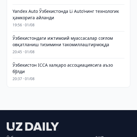
Yandex Auto Ўзбекистонда Li Auto’нинг технологик
ҳамкорига айланди
19:56 · 01/08
Ўзбекистондаги ижтимоий муассасалар соғлом
овқатланиш тизимини такомиллаштирмоқда
20:45 · 01/08
Ўзбекистон ICCA халқаро ассоциациясига аъзо
бўлди
20:37 · 01/08