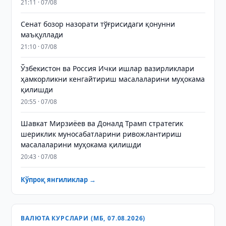
21:11 · 07/08
Сенат бозор назорати тўғрисидаги қонунни
маъқуллади
21:10 · 07/08
Ўзбекистон ва Россия Ички ишлар вазирликлари
ҳамкорликни кенгайтириш масалаларини муҳокама
қилишди
20:55 · 07/08
Шавкат Мирзиёев ва Доналд Трамп стратегик
шериклик муносабатларини ривожлантириш
масалаларини муҳокама қилишди
20:43 · 07/08
Кўпроқ янгиликлар →
ВАЛЮТА КУРСЛАРИ (МБ, 07.08.2026)