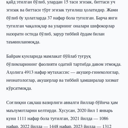
қайд этилган бўлиб, улардан 15 таси эгизак, биттаси уч
эгизак ва биттаси тўрт эгизак туғилиш ҳолатидир. Жами
бўлиб бу ҳолатларда 37 нафар бола туғилган. Барча янги
туғилган чақалоқлар ва уларнинг оналари шифокорлар
назорати остида бўлиб, зарур тиббий ёрдам билан
таъминланмоқда.
Байрам кунларида мамлакат бўйлаб туғруқ
бўлимларининг фаолияти одатий тартибда давом этмоқда.
Аҳолига 4913 нафар мутахассис — акушер-гинекологлар,
неонатологлар, акушерлар ва тиббий ҳамширалар хизмат
кўрсатмоқда.
Соғлиқни сақлаш вазирлиги аввалги йиллар бўйича ҳам
маълумотларни келтирди. Хусусан, 2020 йил 1 январь
куни 1111 нафар бола туғилган, 2021 йилда — 1086
нафар, 2022 йилда — 1448 нафар, 2023 йилда — 1312