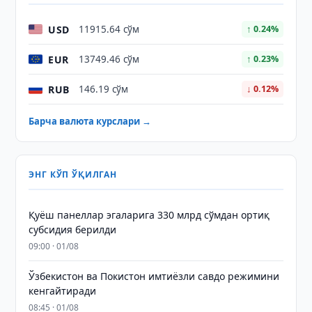
USD
11915.64 сўм
↑ 0.24%
EUR
13749.46 сўм
↑ 0.23%
RUB
146.19 сўм
↓ 0.12%
Барча валюта курслари →
ЭНГ КЎП ЎҚИЛГАН
Қуёш панеллар эгаларига 330 млрд сўмдан ортиқ
субсидия берилди
09:00 · 01/08
Ўзбекистон ва Покистон имтиёзли савдо режимини
кенгайтиради
08:45 · 01/08