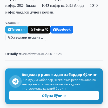
нафар, 2024 йилда — 1043 нафар ва 2025 йилда — 1040
нафар чақалоқ дунёга келган.
Улашиш:
Telegram
Twitter/X
Facebook
Ҳаволани нусхалаш
UzDaily
·
👁 496 views
·
01.01.2026 · 18:28
Воқеалар ривожидан хабардор бўлинг
Энг муҳим хабарлар, эксклюзив репортажлар ва
тезкор янгиликларни ўзингизга қулай
платформада кузатиб боринг.
Обуна бўлинг