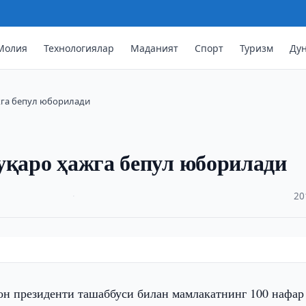
Молия
Технологиялар
Маданият
Спорт
Туризм
Ду
жга бепул юборилади
уқаро ҳажга бепул юборилади
·
20
он президенти ташаббуси билан мамлакатнинг 100 нафар