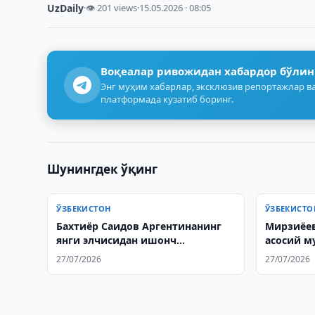
UzDaily
·
👁 201 views
·
15.05.2026 · 08:05
Воқеалар ривожидан хабардор бўлин
Энг муҳим хабарлар, эксклюзив репортажлар ва
платформада кузатиб боринг.
Шунингдек ўқинг
ЎЗБЕКИСТОН
ЎЗБЕКИСТО
Бахтиёр Саидов Аргентинанинг
Мирзиёев
янги элчисидан ишонч
асосий м
ёрлиқларини қабул қилди
27/07/2026
27/07/2026