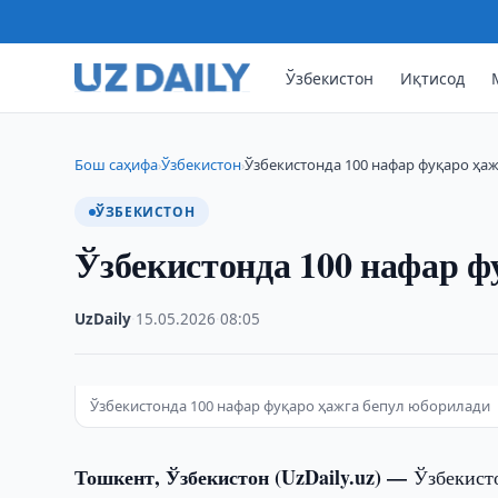
Ўзбекистон
Иқтисод
Бош саҳифа
Ўзбекистон
Ўзбекистонда 100 нафар фуқаро ҳа
›
›
ЎЗБЕКИСТОН
Ўзбекистонда 100 нафар ф
UzDaily
·
15.05.2026
·
08:05
Ўзбекистонда 100 нафар фуқаро ҳажга бепул юборилади
Тошкент, Ўзбекистон (UzDaily.uz) —
Ўзбекист