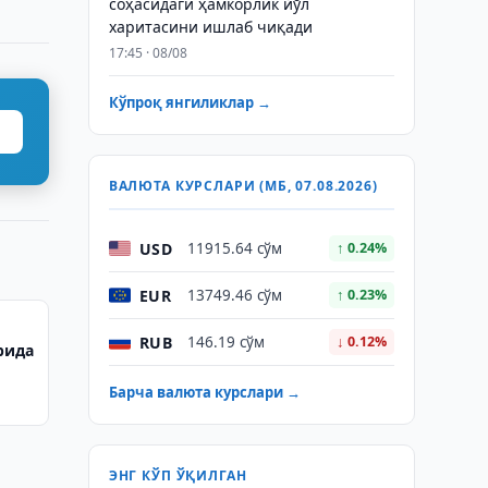
соҳасидаги ҳамкорлик йўл
харитасини ишлаб чиқади
17:45 · 08/08
Кўпроқ янгиликлар →
ВАЛЮТА КУРСЛАРИ (МБ, 07.08.2026)
USD
11915.64 сўм
↑ 0.24%
EUR
13749.46 сўм
↑ 0.23%
RUB
146.19 сўм
↓ 0.12%
рида
Барча валюта курслари →
ЭНГ КЎП ЎҚИЛГАН