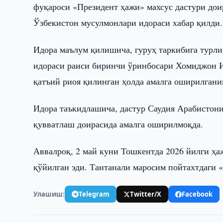
фуқароси «Президент ҳажи» махсус дастури доир
Ўзбекистон мусулмонлари идораси хабар қилди.
Идора маълум қилишича, гуруҳ таркибига турли
идораси раиси биринчи ўринбосари Хомиджон И
қатъий риоя қилинган ҳолда амалга оширилгани
Идора таъкидлашича, дастур Саудия Арабистони
қувватлаш доирасида амалга оширилмоқда.
Аввалроқ, 2 май куни Тошкентда 2026 йилги ҳаж
қўйилган эди. Тантанали маросим пойтахтдаги 
Улашиш:
Telegram
Twitter/X
Facebook