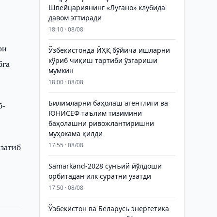
Швейцариянинг «Лугано» клубида
давом эттиради
18:10 · 08/08
ри
Ўзбекистонда ЙҲҚ бўйича ишларни
кўриб чиқиш тартиби ўзгариши
бга
мумкин
18:00 · 08/08
Билимларни баҳолаш агентлиги ва
б-
ЮНИСЕФ таълим тизимини
баҳолашни ривожлантиришни
муҳокама қилди
узатиб
17:55 · 08/08
Samarkand-2028 сунъий йўлдоши
орбитадан илк суратни узатди
17:50 · 08/08
Ўзбекистон ва Беларусь энергетика