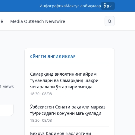
Инфографика
Махсус лойиҳалар
Ўз
нё
Media OutReach Newswire
СЎНГГИ ЯНГИЛИКЛАР
Самарқанд вилоятининг айрим
туманлари ва Самарқанд шаҳри
1 views
чегаралари ўзгартирилмоқда
18:30 · 08/08
Ўзбекистон Сенати рақамли марказ
тўғрисидаги қонунни маъқуллади
18:20 · 08/08
Беҳруз Каримов фаолиятини