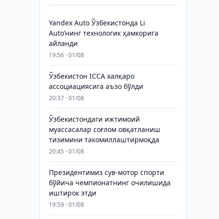
Yandex Auto Ўзбекистонда Li
Auto’нинг технологик ҳамкорига
айланди
19:56 · 01/08
Ўзбекистон ICCA халқаро
ассоциациясига аъзо бўлди
20:37 · 01/08
Ўзбекистондаги ижтимоий
муассасалар соғлом овқатланиш
тизимини такомиллаштирмоқда
20:45 · 01/08
Президентимиз сув-мотор спорти
бўйича чемпионатнинг очилишида
иштирок этди
19:59 · 01/08