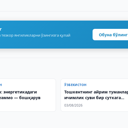
г
Обуна бўлинг
 тезкор янгиликларни ўзингизга қулай
Н
ЎЗБЕКИСТОН
: энергетикадаги
Тошкентнинг айрим туманла
уаммо — бошқарув
ичимлик суви бир суткага
ўчирилади
03/08/2026