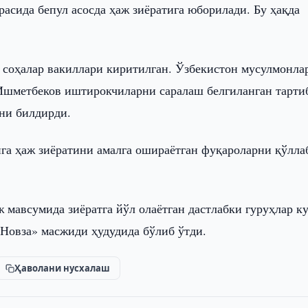
асида бепул асосда ҳаж зиёратига юборилади. Бу ҳақда
 соҳалар вакиллари киритилган. Ўзбекистон мусулмонла
шметбеков иштирокчиларни саралаш белгиланган тарти
ни билдирди.
га ҳаж зиёратини амалга ошираётган фуқароларни қўлла
 мавсумида зиёратга йўл олаётган дастлабки гуруҳлар к
«Новза» масжиди ҳудудида бўлиб ўтди.
Ҳаволани нусхалаш