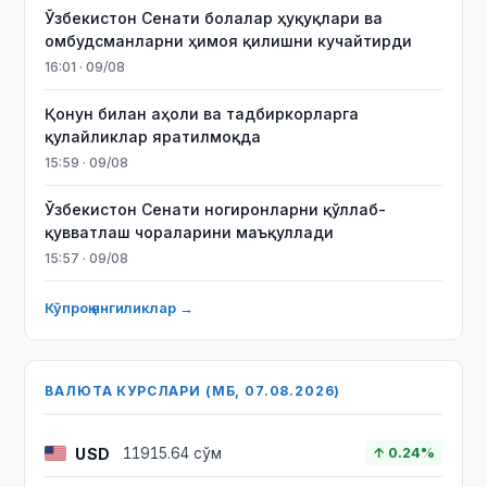
Ўзбекистон Сенати болалар ҳуқуқлари ва
омбудсманларни ҳимоя қилишни кучайтирди
16:01 · 09/08
Қонун билан аҳоли ва тадбиркорларга
қулайликлар яратилмоқда
15:59 · 09/08
Ўзбекистон Сенати ногиронларни қўллаб-
қувватлаш чораларини маъқуллади
15:57 · 09/08
Кўпроқ янгиликлар →
ВАЛЮТА КУРСЛАРИ (МБ, 07.08.2026)
USD
11915.64 сўм
↑ 0.24%