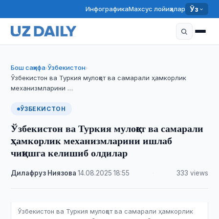
Инфографика
Махсус лойиҳалар
Ўз
Бош саҳифа
Ўзбекистон
›
›
Ўзбекистон ва Туркия мулоқот ва самарали ҳамкорлик
механизмларини …
ЎЗБЕКИСТОН
Ўзбекистон ва Туркия мулоқот ва самарали
ҳамкорлик механизмларини ишлаб
чиқишга келишиб олдилар
Дилафруз Ниязова
·
14.08.2025
·
18:55
·
333 views
Ўзбекистон ва Туркия мулоқот ва самарали ҳамкорлик