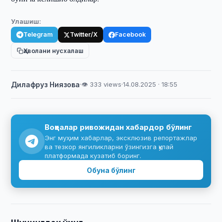
Улашиш:
Telegram
Twitter/X
Facebook
Ҳаволани нусхалаш
Дилафруз Ниязова
·
👁 333 views
·
14.08.2025 · 18:55
Воқеалар ривожидан хабардор бўлинг
Энг муҳим хабарлар, эксклюзив репортажлар
ва тезкор янгиликларни ўзингизга қулай
платформада кузатиб боринг.
Обуна бўлинг