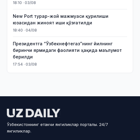
18:10 · 03/08
New Port турар-жой мажмуаси қурилиши
юзасидан жиноят иши қўзғатилди
18:40 · 04/08
Президентга “Ўзбекнефтегаз”нинг йилнинг
биринчи ярмидаги фаолияти ҳақида маълумот
берилди
17:54 · 03/08
Ўзбекистоннинг етакчи янгиликлар порталы. 24/7
янгиликлар.