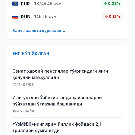
EUR
13749.46 сўм
↑ 0.23%
RUB
146.19 сўм
↓ 0.12%
Барча валюта курслари →
ЭНГ КЎП ЎҚИЛГАН
Сенат ҳарбий пенсиялар тўғрисидаги янги
қонунни маъқуллади
21:11 · 07/08
7 августдан Ўзбекистонда ҳайвонларни
рўйхатдан ўтказиш бошланади
18:45 · 04/08
«ЎзМИЖ»нинг ярим йиллик фойдаси 2,1
триллион сўмга етди