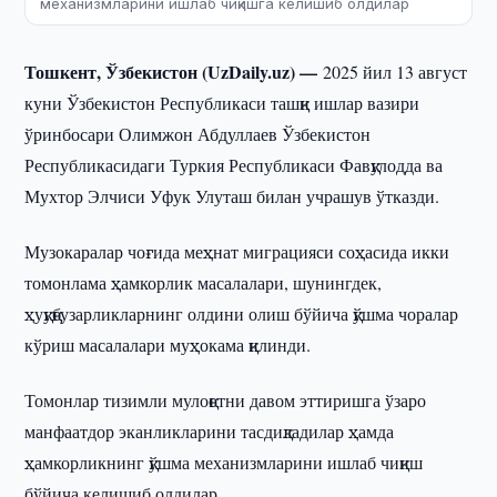
механизмларини ишлаб чиқишга келишиб олдилар
Тошкент, Ўзбекистон (UzDaily.uz) —
2025 йил 13 август
куни Ўзбекистон Республикаси ташқи ишлар вазири
ўринбосари Олимжон Абдуллаев Ўзбекистон
Республикасидаги Туркия Республикаси Фавқулодда ва
Мухтор Элчиси Уфук Улуташ билан учрашув ўтказди.
Музокаралар чоғида меҳнат миграцияси соҳасида икки
томонлама ҳамкорлик масалалари, шунингдек,
ҳуқуқбузарликларнинг олдини олиш бўйича қўшма чоралар
кўриш масалалари муҳокама қилинди.
Томонлар тизимли мулоқотни давом эттиришга ўзаро
манфаатдор эканликларини тасдиқладилар ҳамда
ҳамкорликнинг қўшма механизмларини ишлаб чиқиш
бўйича келишиб олдилар.