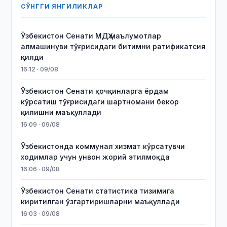
СЎНГГИ ЯНГИЛИКЛАР
Ўзбекистон Сенати МДҲ маълумотлар
алмашинуви тўғрисидаги битимни ратификатсия
қилди
16:12 · 09/08
Ўзбекистон Сенати қочқинларга ёрдам
кўрсатиш тўғрисидаги шартномани бекор
қилишни маъқуллади
16:09 · 09/08
Ўзбекистонда коммунал хизмат кўрсатувчи
ходимлар учун унвон жорий этилмоқда
16:06 · 09/08
Ўзбекистон Сенати статистика тизимига
киритилган ўзгартиришларни маъқуллади
16:03 · 09/08