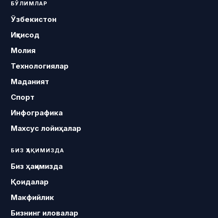
БЎЛИМЛАР
Ўзбекистон
Иқтисод
Молия
Технологиялар
Маданият
Спорт
Инфографика
Махсус лойиҳалар
БИЗ ҲАҚИМИЗДА
Биз ҳақимизда
Қоидалар
Макфийлик
Бизнинг иловалар