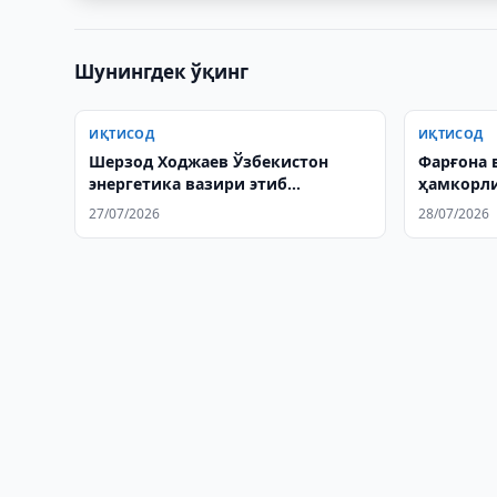
Шунингдек ўқинг
ИҚТИСОД
ИҚТИСОД
Шерзод Ходжаев Ўзбекистон
Фарғона 
энергетика вазири этиб
ҳамкорл
тайинланди
27/07/2026
28/07/2026