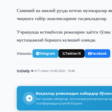
Самимий ва амалий руҳда кечган музокаралар я
чиқишга тайёр эканликларини тасдиқладилар.
Учрашувда истиқболли режаларни ҳаётга тўлиқ
мустаҳкамлаб боришга келишиб олинди.
Улашиш:
Telegram
Twitter/X
Facebook
UzDaily
·
👁 417 views
·
10.06.2026 · 19:40
Воқеалар ривожидан хабардор бўлин
Энг муҳим хабарлар, эксклюзив репортажлар ва
платформада кузатиб боринг.