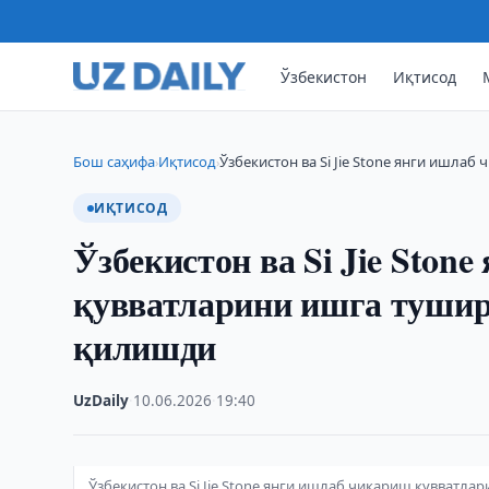
Ўзбекистон
Иқтисод
Бош саҳифа
Иқтисод
Ўзбекистон ва Si Jie Stone янги ишлаб
›
›
ИҚТИСОД
Ўзбекистон ва Si Jie Ston
қувватларини ишга туши
қилишди
UzDaily
·
10.06.2026
·
19:40
Ўзбекистон ва Si Jie Stone янги ишлаб чиқариш қувват