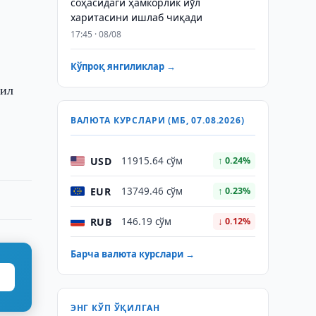
соҳасидаги ҳамкорлик йўл
харитасини ишлаб чиқади
17:45 · 08/08
Кўпроқ янгиликлар →
чил
ВАЛЮТА КУРСЛАРИ (МБ, 07.08.2026)
USD
11915.64 сўм
↑ 0.24%
EUR
13749.46 сўм
↑ 0.23%
RUB
146.19 сўм
↓ 0.12%
Барча валюта курслари →
ЭНГ КЎП ЎҚИЛГАН