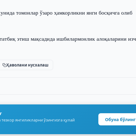
кунида томонлар ўзаро ҳамкорликни янги босқичга олиб
 татбиқ этиш мақсадида ишбилармонлик алоқаларини из
Ҳаволани нусхалаш
г
Обуна бўлинг
 тезкор янгиликларни ўзингизга қулай