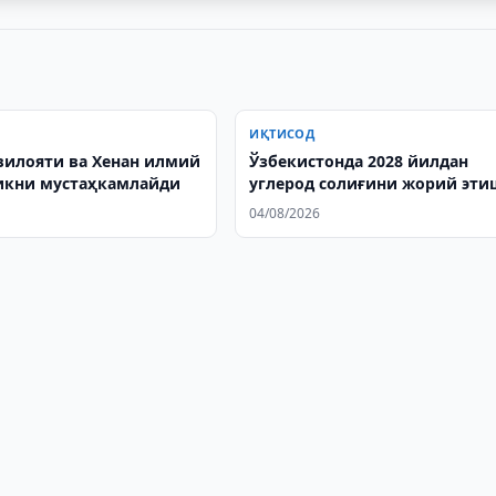
ИҚТИСОД
вилояти ва Хенан илмий
Ўзбекистонда 2028 йилдан
икни мустаҳкамлайди
углерод солиғини жорий эти
таклиф қилинди
04/08/2026