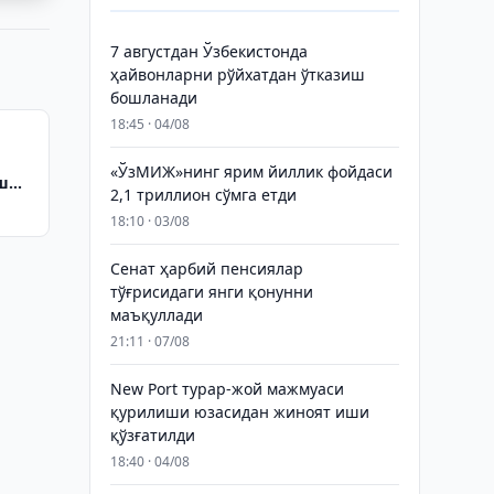
7 августдан Ўзбекистонда
ҳайвонларни рўйхатдан ўтказиш
бошланади
18:45 · 04/08
«ЎзМИЖ»нинг ярим йиллик фойдаси
ш
2,1 триллион сўмга етди
18:10 · 03/08
Сенат ҳарбий пенсиялар
тўғрисидаги янги қонунни
маъқуллади
21:11 · 07/08
New Port турар-жой мажмуаси
қурилиши юзасидан жиноят иши
қўзғатилди
18:40 · 04/08