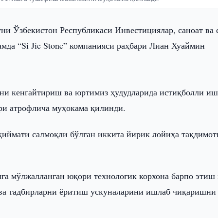
уни Ўзбекистон Республикаси Инвестициялар, саноат ва 
мда “Si Jie Stone” компанияси раҳбари Лиан Хуаймин
ни кенгайтириш ва юртимиз ҳудудларида истиқболли иш
ри атрофлича муҳокама қилинди.
қиймати салмоқли бўлган иккита йирик лойиҳа тақдимот
шга мўлжалланган юқори технологик корхона барпо этиш
 ва тадбирларни ёритиш ускуналарини ишлаб чиқаришни