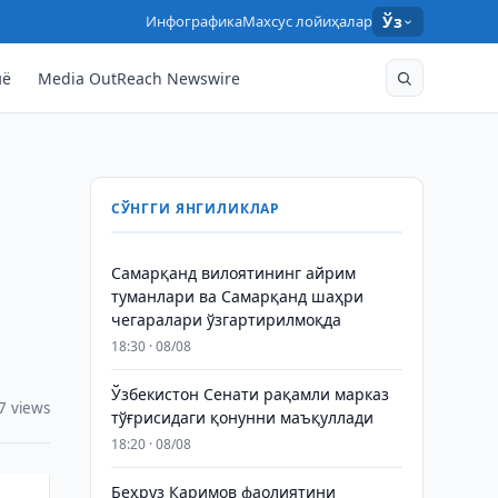
Инфографика
Махсус лойиҳалар
Ўз
нё
Media OutReach Newswire
СЎНГГИ ЯНГИЛИКЛАР
Самарқанд вилоятининг айрим
туманлари ва Самарқанд шаҳри
чегаралари ўзгартирилмоқда
18:30 · 08/08
Ўзбекистон Сенати рақамли марказ
7 views
тўғрисидаги қонунни маъқуллади
18:20 · 08/08
Беҳруз Каримов фаолиятини