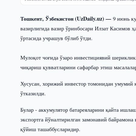
Тошкент, Ўзбекистон (UzDaily.uz) —
9 июнь к
вазирлигида вазир ўринбосари Илзат Касимов ҳа
ўртасида учрашув бўлиб ўтди.
Мулоқот чоғида ўзаро инвестициявий шериклик
чиқариш қувватларини сафарбар этиш масалала
Хусусан, хорижий инвестор томонидан умумий 
ўтказилди.
Булар - аккумулятор батареяларини қайта ишла
экспортга йўналтирилган замонавий байрамона
қўйиш ташаббусларидир.