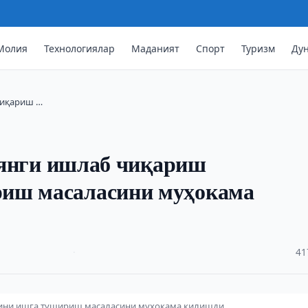
Молия
Технологиялар
Маданият
Спорт
Туризм
Ду
 чиқариш …
e янги ишлаб чиқариш
риш масаласини муҳокама
·
41
ларини ишга тушириш масаласини муҳокама қилишди