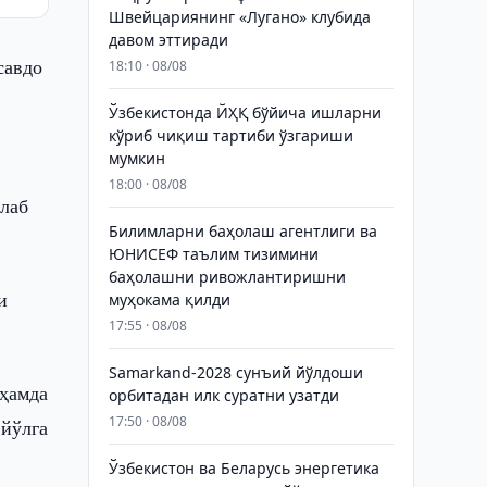
Швейцариянинг «Лугано» клубида
давом эттиради
савдо
18:10 · 08/08
Ўзбекистонда ЙҲҚ бўйича ишларни
кўриб чиқиш тартиби ўзгариши
мумкин
18:00 · 08/08
лаб
Билимларни баҳолаш агентлиги ва
ЮНИСЕФ таълим тизимини
баҳолашни ривожлантиришни
и
муҳокама қилди
17:55 · 08/08
Samarkand-2028 сунъий йўлдоши
 ҳамда
орбитадан илк суратни узатди
17:50 · 08/08
 йўлга
Ўзбекистон ва Беларусь энергетика