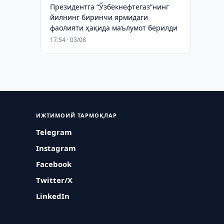
Президентга “Ўзбекнефтегаз”нинг
йилнинг биринчи ярмидаги
фаолияти ҳақида маълумот берилди
17:54 · 03/08
ИЖТИМОИЙ ТАРМОҚЛАР
Telegram
Instagram
Facebook
Twitter/X
LinkedIn