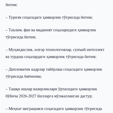
битим;
– Туризм соҳасидаги ҳамкорлик тўғрисида битим;
– Таълим, фан ва маданият соҳаларидаги ҳамкорлик
тўғрисида битим;
– Муҳандислик, илғор технологиялар, сунъий интеллект
ва турдош соҳалардаги ҳамкорлик тўғрисида битим;
– Дипломатик кадрлар тайёрлаш соҳасидаги ҳамкорлик
тўғрисида баённома;
– Ташқи ишлар вазирликлари ўртасидаги ҳамкорлик
бўйича 2026-2027 йилларга мўлжалланган дастур;
– Меҳнат миграцияси соҳасидаги ҳамкорлик тўғрисида