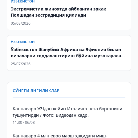
ЎЗБЕКИСТОН
Экстремистик жиноятда айбланган эркак
Полшадан экстрадиция қилинди
05/08/2026
ЎЗБЕКИСТОН
Ўзбекистон Жанубий Африка ва Эфиопия билан
визаларни соддалаштириш бўйича музокаралар
олиб борди
25/07/2026
СЎНГГИ ЯНГИЛИКЛАР
Каннаваро ЖЧдан кейин Италияга нега борганини
тушунтирди / Фото: Видеодан кадр.
11:30 · 06/08
Каннаваро 4 млн евро маош ҳақидаги миш-