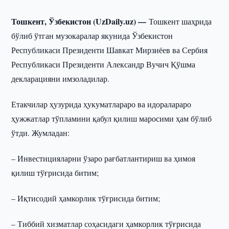
Тошкент, Ўзбекистон (UzDaily.uz) —
Тошкент шаҳрида
бўлиб ўтган музокаралар якунида Ўзбекистон
Республикаси Президенти Шавкат Мирзиёев ва Сербия
Республикаси Президенти Александр Вучич Қўшма
декларацияни имзоладилар.
Етакчилар ҳузурида ҳукуматлараро ва идоралараро
ҳужжатлар тўпламини қабул қилиш маросими ҳам бўлиб
ўтди. Жумладан:
– Инвестицияларни ўзаро рағбатлантириш ва ҳимоя
қилиш тўғрисида битим;
– Иқтисодий ҳамкорлик тўғрисида битим;
– Тиббий хизматлар соҳасидаги ҳамкорлик тўғрисида