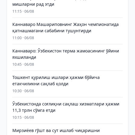
мишларни рад этди
11:15 · 06/08
Каннаваро Машариповнинг Жаҳон чемпионатида
қатнашмагани сабабини тушунтирди
11:00 · 06/08
Каннаваро: Ўзбекистон терма жамоасининг ўйини
яхшиланди
10:45 · 06/08
Тошкент қурилиш ишлари ҳажми бўйича
етакчиликни сақлаб қолди
10:30 · 06/08
Ўзбекистонда соғлиқни сақлаш хизматлари ҳажми
11,3 трлн сўмга етди
10:15 · 06/08
Мирзиёев гўшт ва сут ишлаб чиқаришни