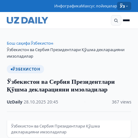
Инфографика
Махсус лойиҳалар
Ўз
Бош саҳифа
Ўзбекистон
›
›
Ўзбекистон ва Сербия Президентлари Қўшма декларацияни
имзоладилар
ЎЗБЕКИСТОН
Ўзбекистон ва Сербия Президентлари
Қўшма декларацияни имзоладилар
UzDaily
·
28.10.2025
·
20:45
·
367 views
Ўзбекистон ва Сербия Президентлари Қўшма
декларацияни имзоладилар