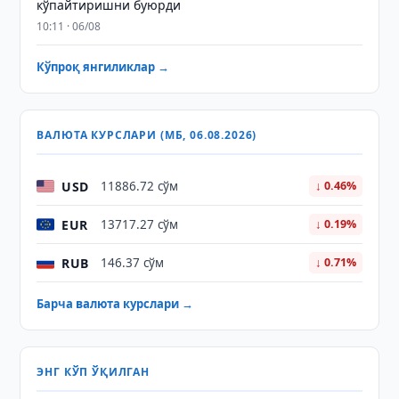
кўпайтиришни буюрди
10:11 · 06/08
Кўпроқ янгиликлар →
ВАЛЮТА КУРСЛАРИ (МБ, 06.08.2026)
USD
11886.72 сўм
↓ 0.46%
EUR
13717.27 сўм
↓ 0.19%
RUB
146.37 сўм
↓ 0.71%
Барча валюта курслари →
ЭНГ КЎП ЎҚИЛГАН