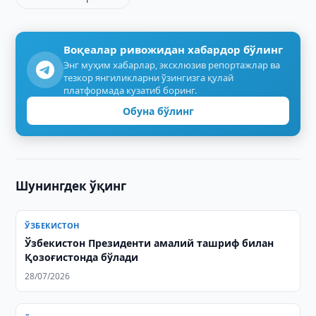
Воқеалар ривожидан хабардор бўлинг
Энг муҳим хабарлар, эксклюзив репортажлар ва
тезкор янгиликларни ўзингизга қулай
платформада кузатиб боринг.
Обуна бўлинг
Шунингдек ўқинг
ЎЗБЕКИСТОН
Ўзбекистон Президенти амалий ташриф билан
Қозоғистонда бўлади
28/07/2026