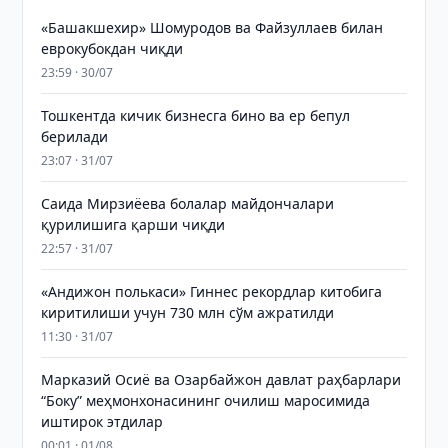
«Башакшехир» Шомуродов ва Файзуллаев билан
еврокубокдан чиқди
23:59 · 30/07
Тошкентда кичик бизнесга бино ва ер бепул
берилади
23:07 · 31/07
Саида Мирзиёева болалар майдончалари
қурилишига қарши чиқди
22:57 · 31/07
«Андижон полькаси» Гиннес рекордлар китобига
киритилиши учун 730 млн сўм ажратилди
11:30 · 31/07
Марказий Осиё ва Озарбайжон давлат раҳбарлари
“Боку” меҳмонхонасининг очилиш маросимида
иштирок этдилар
00:01 · 01/08