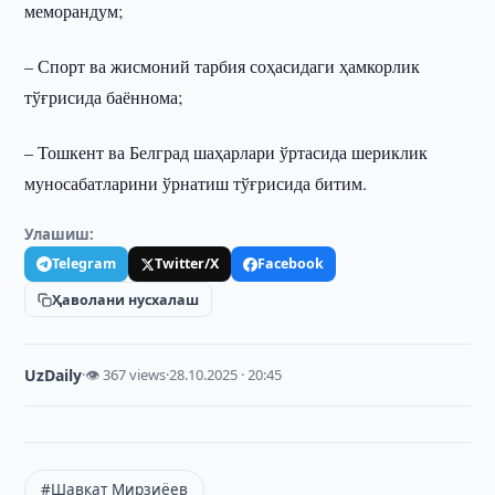
меморандум;
– Спорт ва жисмоний тарбия соҳасидаги ҳамкорлик
тўғрисида баённома;
– Тошкент ва Белград шаҳарлари ўртасида шериклик
муносабатларини ўрнатиш тўғрисида битим.
Улашиш:
Telegram
Twitter/X
Facebook
Ҳаволани нусхалаш
UzDaily
·
👁 367 views
·
28.10.2025 · 20:45
#Шавкат Мирзиёев