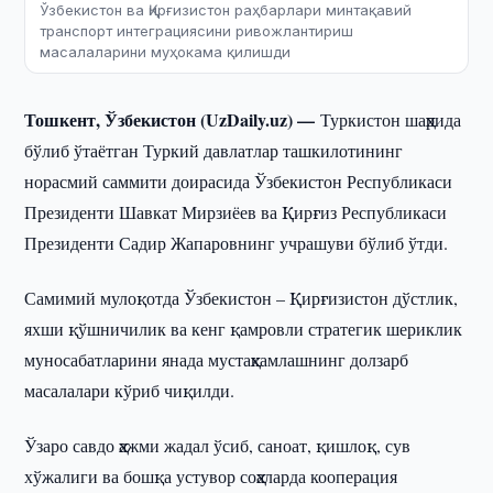
Ўзбекистон ва Қирғизистон раҳбарлари минтақавий
транспорт интеграциясини ривожлантириш
масалаларини муҳокама қилишди
Тошкент, Ўзбекистон (UzDaily.uz) —
Туркистон шаҳрида
бўлиб ўтаётган Туркий давлатлар ташкилотининг
норасмий саммити доирасида Ўзбекистон Республикаси
Президенти Шавкат Мирзиёев ва Қирғиз Республикаси
Президенти Садир Жапаровнинг учрашуви бўлиб ўтди.
Самимий мулоқотда Ўзбекистон – Қирғизистон дўстлик,
яхши қўшничилик ва кенг қамровли стратегик шериклик
муносабатларини янада мустаҳкамлашнинг долзарб
масалалари кўриб чиқилди.
Ўзаро савдо ҳажми жадал ўсиб, саноат, қишлоқ, сув
хўжалиги ва бошқа устувор соҳаларда кооперация