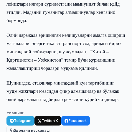
лойиҳалари илгари сурилаётгани мамнуният билан қайд
этилди. Маданий-гуманитар алмашинувлар кенгайиб
бормоқда.
Олий даражада эришилган келишувларни амалга ошириш
масалалари, энергетика ва транспорт соҳаларидаги йирик
минтақавий лойиҳаларни, шу жумладан, “Хитой –
Қирғизистон – Ўзбекистон” темир йўли қурилишини
жадаллаштириш чоралари муҳокама қилинди.
Шунингдек, етакчилар минтақавий кун тартибининг
муҳим жиҳатлари юзасидан фикр алмашдилар ва бўлажак
олий даражадаги тадбирлар режасини кўриб чиқдилар.
Улашиш:
Telegram
Twitter/X
Facebook
Ҳаволани нусхалаш