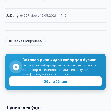
UzDaily
·
👁 227 views
·
15.05.2026 · 17:10
#Шавкат Мирзиёев
Воқеалар ривожидан хабардор бўлинг
Энг муҳим хабарлар, эксклюзив репортажлар
ва тезкор янгиликларни ўзингизга қулай
платформада кузатиб боринг.
Обуна бўлинг
Шунингдек ўқинг