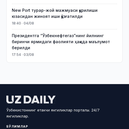
New Port турар-жой мажмуаси қурилиши
юзасидан жиноят иши қўзғатилди
18:40 · 04/08
Президентга “Ўзбекнефтегаз”нинг йилнинг
биринчи ярмидаги фаолияти ҳақида маълумот
берилди
17:54 · 03/08
Ўзбекистоннинг етакчи янгиликлар порталы. 24/7
янгиликлар.
БЎЛИМЛАР