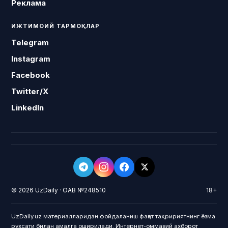
Реклама
ИЖТИМОИЙ ТАРМОҚЛАР
Telegram
Instagram
Facebook
Twitter/X
LinkedIn
© 2026 UzDaily · ОАВ №248510
18+
UzDaily.uz материалларидан фойдаланиш фақат таҳририятнинг ёзма
рухсати билан амалга оширилади. Интернет-оммавий ахборот