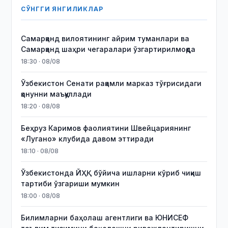
СЎНГГИ ЯНГИЛИКЛАР
Самарқанд вилоятининг айрим туманлари ва
Самарқанд шаҳри чегаралари ўзгартирилмоқда
18:30 · 08/08
Ўзбекистон Сенати рақамли марказ тўғрисидаги
қонунни маъқуллади
18:20 · 08/08
Беҳруз Каримов фаолиятини Швейцариянинг
«Лугано» клубида давом эттиради
18:10 · 08/08
Ўзбекистонда ЙҲҚ бўйича ишларни кўриб чиқиш
тартиби ўзгариши мумкин
18:00 · 08/08
Билимларни баҳолаш агентлиги ва ЮНИСЕФ