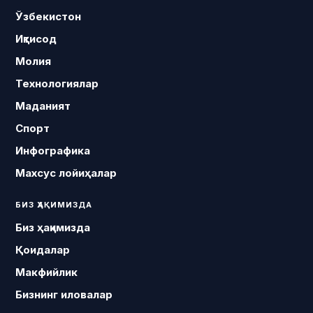
Ўзбекистон
Иқтисод
Молия
Технологиялар
Маданият
Спорт
Инфографика
Махсус лойиҳалар
БИЗ ҲАҚИМИЗДА
Биз ҳақимизда
Қоидалар
Макфийлик
Бизнинг иловалар