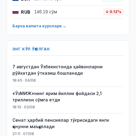
RUB
146.19 сўм
↓ 0.12%
Барча валюта курслари →
ЭНГ КЎП ЎҚИЛГАН
7 августдан Ўзбекистонда ҳайвонларни
рўйхатдан ўтказиш бошланади
18:45 · 04/08
«ЎзМИЖ»нинг ярим йиллик фойдаси 2,1
триллион сўмга етди
18:10 · 03/08
Сенат ҳарбий пенсиялар тўғрисидаги янги
қонунни маъқуллади
21:11 · 07/08