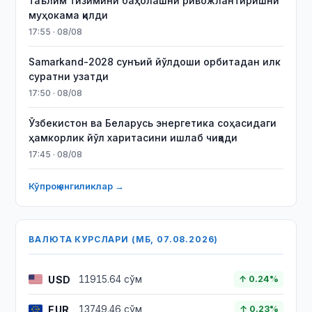
таълим тизимини баҳолашни ривожлантиришни
муҳокама қилди
17:55 · 08/08
Samarkand-2028 сунъий йўлдоши орбитадан илк
суратни узатди
17:50 · 08/08
Ўзбекистон ва Беларусь энергетика соҳасидаги
ҳамкорлик йўл харитасини ишлаб чиқади
17:45 · 08/08
Кўпроқ янгиликлар →
ВАЛЮТА КУРСЛАРИ (МБ, 07.08.2026)
USD
11915.64 сўм
↑ 0.24%
EUR
13749.46 сўм
↑ 0.23%