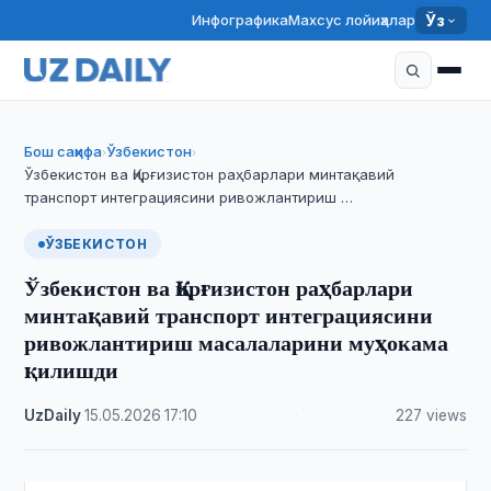
Инфографика
Махсус лойиҳалар
Ўз
Бош саҳифа
Ўзбекистон
›
›
Ўзбекистон ва Қирғизистон раҳбарлари минтақавий
транспорт интеграциясини ривожлантириш …
ЎЗБЕКИСТОН
Ўзбекистон ва Қирғизистон раҳбарлари
минтақавий транспорт интеграциясини
ривожлантириш масалаларини муҳокама
қилишди
UzDaily
·
15.05.2026
·
17:10
·
227 views