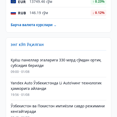
EUR
13749.46 сўм
↑ 0.23%
RUB
146.19 сўм
↓ 0.12%
Барча валюта курслари →
ЭНГ КЎП ЎҚИЛГАН
Қуёш панеллар эгаларига 330 млрд сўмдан ортиқ
субсидия берилди
09:00 · 01/08
Yandex Auto Ўзбекистонда Li Auto’нинг технологик
ҳамкорига айланди
19:56 · 01/08
Ўзбекистон ва Покистон имтиёзли савдо режимини
кенгайтиради