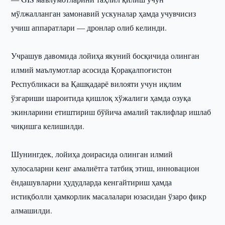
мўлжалланган замонавий ускуналар ҳамда учувчисиз
учиш аппаратлари — дронлар олиб келинди.
Учрашув давомида лойиҳа якуний босқичида олинган
илмий маълумотлар асосида Қорақалпоғистон
Республикаси ва Қашқадарё вилояти учун иқлим
ўзгариши шароитида қишлоқ хўжалиги ҳамда озуқа
экинларини етиштириш бўйича амалий таклифлар ишлаб
чиқишга келишилди.
Шунингдек, лойиҳа доирасида олинган илмий
хулосаларни кенг амалиётга татбиқ этиш, инновацион
ёндашувларни ҳудудларда кенгайтириш ҳамда
истиқболли ҳамкорлик масалалари юзасидан ўзаро фикр
алмашилди.