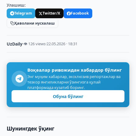
Улашиш:
Telegram
Twitter/X
Facebook
Ҳаволани нусхалаш
UzDaily
·
👁 126 views
·
22.05.2026 · 18:31
Воқеалар ривожидан хабардор бўлинг
Энг муҳим хабарлар, эксклюзив репортажлар ва
тезкор янгиликларни ўзингизга қулай
платформада кузатиб боринг.
Обуна бўлинг
Шунингдек ўқинг