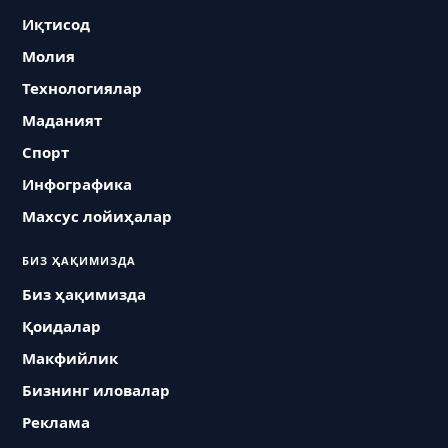
Иқтисод
Молия
Технологиялар
Маданият
Спорт
Инфографика
Махсус лойиҳалар
БИЗ ҲАҚИМИЗДА
Биз ҳақимизда
Қоидалар
Макфийлик
Бизнинг иловалар
Реклама