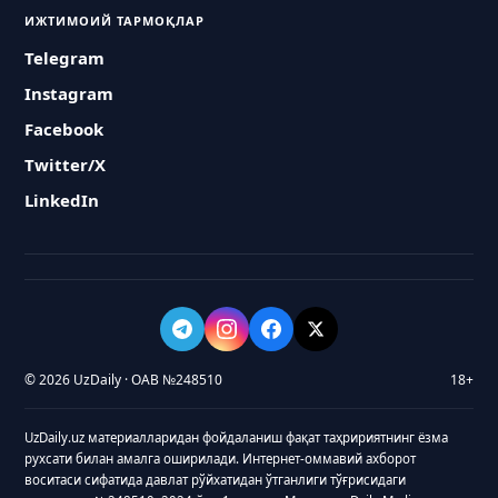
ИЖТИМОИЙ ТАРМОҚЛАР
Telegram
Instagram
Facebook
Twitter/X
LinkedIn
© 2026 UzDaily · ОАВ №248510
18+
UzDaily.uz материалларидан фойдаланиш фақат таҳририятнинг ёзма
рухсати билан амалга оширилади. Интернет-оммавий ахборот
воситаси сифатида давлат рўйхатидан ўтганлиги тўғрисидаги