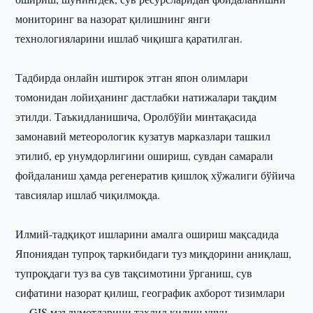
мониторинг ва назорат қилишнинг янги
технологияларини ишлаб чиқишга қаратилган.
Тадбирда онлайн иштирок этган япон олимлари
томонидан лойиҳанинг дастлабки натижалари тақдим
этилди. Таъкидланишича, Оролбўйи минтақасида
замонавий метеорологик кузатув марказлари ташкил
этилиб, ер унумдорлигини ошириш, сувдан самарали
фойдаланиш ҳамда регенератив қишлоқ хўжалиги бўйича
тавсиялар ишлаб чиқилмоқда.
Илмий-тадқиқот ишларини амалга ошириш мақсадида
Япониядан тупроқ таркибидаги туз миқдорини аниқлаш,
тупроқдаги туз ва сув тақсимотини ўрганиш, сув
сифатини назорат қилиш, географик ахборот тизимлари
— GIS маълумотларини таҳлил қилиш учун