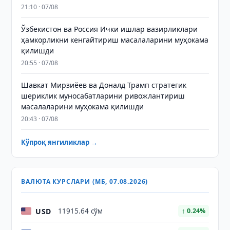
21:10 · 07/08
Ўзбекистон ва Россия Ички ишлар вазирликлари
ҳамкорликни кенгайтириш масалаларини муҳокама
қилишди
20:55 · 07/08
Шавкат Мирзиёев ва Доналд Трамп стратегик
шериклик муносабатларини ривожлантириш
масалаларини муҳокама қилишди
20:43 · 07/08
Кўпроқ янгиликлар →
ВАЛЮТА КУРСЛАРИ (МБ, 07.08.2026)
USD
11915.64 сўм
↑ 0.24%