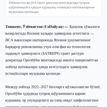
Ўзбекистон ва JICА Орол денгизи минтақасида тупроқ
шўрланишига қарши курашиш лойиҳаси натижаларини
муҳокама қилишди
Тошкент, Ўзбекистон (UzDaily.uz) —
Қишлоқ хўжалиги
вазирлигида Япония халқаро ҳамкорлик агентлиги —
JICА вакиллари иштирокида Япония ҳукуматининг
Барқарор ривожланиш учун илм-фан ва технология
тадқиқот ҳамкорлиги (SATREPS) грант дастури
доирасида Оролбўйи минтақасида амалга оширилаётган
лойиҳа натижалари ҳамда келгусидаги ҳамкорлик
истиқболлари муҳокама қилинди.
Мазкур лойиҳа 2022–2027 йилларга мўлжалланган бўлиб,
Оролбўйи ҳудудида тупроқ шўрланишига қарши
курашиш, ер унумдорлиги ва озиқ-овқат хавфсизлигини
ошириш, шунингдек, сув ресурсларидан фойдаланишни