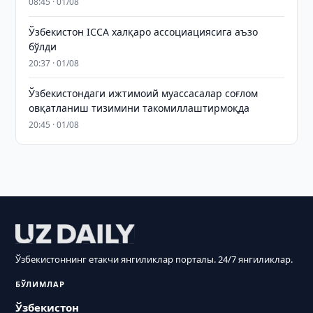
08:45 · 01/08
Ўзбекистон ICCA халқаро ассоциациясига аъзо
бўлди
20:37 · 01/08
Ўзбекистондаги ижтимоий муассасалар соғлом
овқатланиш тизимини такомиллаштирмоқда
20:45 · 01/08
Ўзбекистоннинг етакчи янгиликлар порталы. 24/7 янгиликлар.
БЎЛИМЛАР
Ўзбекистон