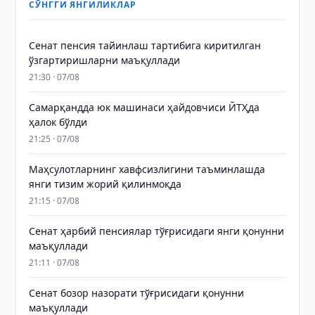
СЎНГГИ ЯНГИЛИКЛАР
Сенат пенсия тайинлаш тартибига киритилган
ўзгартиришларни маъқуллади
21:30 · 07/08
Самарқандда юк машинаси ҳайдовчиси ЙТҲда
ҳалок бўлди
21:25 · 07/08
Маҳсулотларнинг хавфсизлигини таъминлашда
янги тизим жорий қилинмоқда
21:15 · 07/08
Сенат ҳарбий пенсиялар тўғрисидаги янги қонунни
маъқуллади
21:11 · 07/08
Сенат бозор назорати тўғрисидаги қонунни
маъқуллади