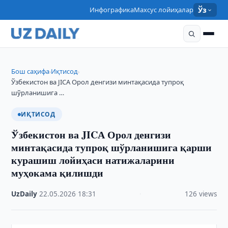
Инфографика
Махсус лойиҳалар
Ўз
Бош саҳифа
Иқтисод
›
›
Ўзбекистон ва JICА Орол денгизи минтақасида тупроқ
шўрланишига …
ИҚТИСОД
Ўзбекистон ва JICА Орол денгизи
минтақасида тупроқ шўрланишига қарши
курашиш лойиҳаси натижаларини
муҳокама қилишди
UzDaily
·
22.05.2026
·
18:31
·
126 views