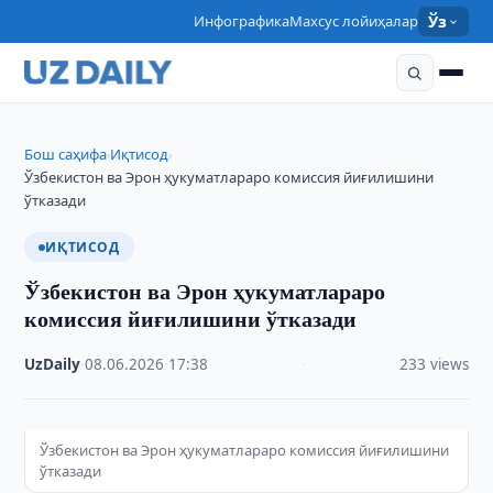
Инфографика
Махсус лойиҳалар
Ўз
Бош саҳифа
Иқтисод
›
›
Ўзбекистон ва Эрон ҳукуматлараро комиссия йиғилишини
ўтказади
ИҚТИСОД
Ўзбекистон ва Эрон ҳукуматлараро
комиссия йиғилишини ўтказади
UzDaily
·
08.06.2026
·
17:38
·
233 views
Ўзбекистон ва Эрон ҳукуматлараро комиссия йиғилишини
ўтказади