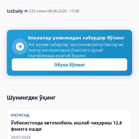
UzDaily
·
👁 233 views
·
08.06.2026 · 17:38
Воқеалар ривожидан хабардор бўлинг
Энг муҳим хабарлар, эксклюзив репортажлар ва
тезкор янгиликларни ўзингизга қулай
платформада кузатиб боринг.
Обуна бўлинг
Шунингдек ўқинг
ИҚТИСОД
Ўзбекистонда автомобиль ишлаб чиқариш 12,8
фоизга ошди
29/07/2026