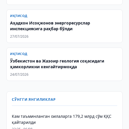
ИҚТИСОД
Аҳадхон Исоқжонов энергоресурслар
инспекциясига раҳбар бўлди
27/07/2026
ИҚТИСОД
Ўзбекистон ва Жазоир геология соҳасидаги
ҳамкорликни кенгайтирмоқда
24/07/2026
СЎНГГИ ЯНГИЛИКЛАР
Кам таъминланган оилаларга 179,2 млрд сўм ҚҚС
қайтарилди