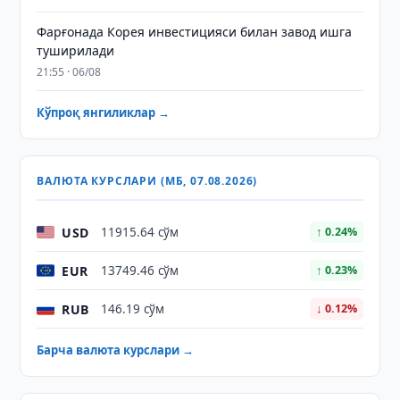
Фарғонада Корея инвестицияси билан завод ишга
туширилади
21:55 · 06/08
Кўпроқ янгиликлар →
ВАЛЮТА КУРСЛАРИ (МБ, 07.08.2026)
USD
11915.64 сўм
↑ 0.24%
EUR
13749.46 сўм
↑ 0.23%
RUB
146.19 сўм
↓ 0.12%
Барча валюта курслари →