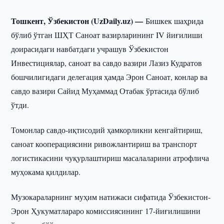
Тошкент, Ўзбекистон (UzDaily.uz) —
Бишкек шаҳрида
бўлиб ўтган ШҲТ Саноат вазирларининг IV йиғилиши
доирасидаги навбатдаги учрашув Ўзбекистон
Инвестициялар, саноат ва савдо вазири Лазиз Кудратов
бошчилигидаги делегация ҳамда Эрон Саноат, конлар ва
савдо вазири Сайид Муҳаммад Отабак ўртасида бўлиб
ўтди.
Томонлар савдо-иқтисодий ҳамкорликни кенгайтириш,
саноат кооперациясини ривожлантириш ва транспорт
логистикасини чуқурлаштириш масалаларини атрофлича
муҳокама қилдилар.
Музокараларнинг муҳим натижаси сифатида Ўзбекистон-
Эрон Ҳукуматлараро комиссиясининг 17-йиғилишини