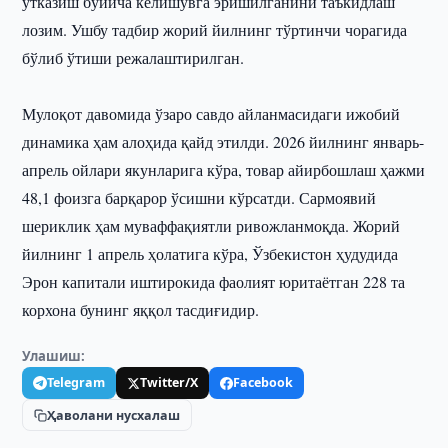
ўтказиш бўйича келишувга эришилганини таъкидлаш
лозим. Ушбу тадбир жорий йилнинг тўртинчи чорагида
бўлиб ўтиши режалаштирилган.
Мулоқот давомида ўзаро савдо айланмасидаги ижобий
динамика ҳам алоҳида қайд этилди. 2026 йилнинг январь-
апрель ойлари якунларига кўра, товар айирбошлаш ҳажми
48,1 фоизга барқарор ўсишни кўрсатди. Сармоявий
шериклик ҳам муваффақиятли ривожланмоқда. Жорий
йилнинг 1 апрель ҳолатига кўра, Ўзбекистон ҳудудида
Эрон капитали иштирокида фаолият юритаётган 228 та
корхона бунинг яққол тасдиғидир.
Улашиш:
Telegram
Twitter/X
Facebook
Ҳаволани нусхалаш