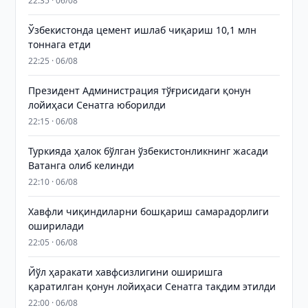
22:35 · 06/08
Ўзбекистонда цемент ишлаб чиқариш 10,1 млн
тоннага етди
22:25 · 06/08
Президент Администрация тўғрисидаги қонун
лойиҳаси Сенатга юборилди
22:15 · 06/08
Туркияда ҳалок бўлган ўзбекистонликнинг жасади
Ватанга олиб келинди
22:10 · 06/08
Хавфли чиқиндиларни бошқариш самарадорлиги
оширилади
22:05 · 06/08
Йўл ҳаракати хавфсизлигини оширишга
қаратилган қонун лойиҳаси Сенатга тақдим этилди
22:00 · 06/08