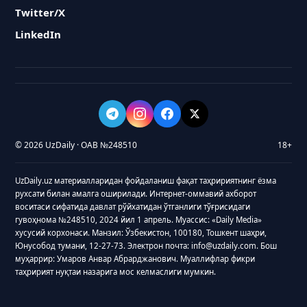
Twitter/X
LinkedIn
© 2026 UzDaily · ОАВ №248510
18+
UzDaily.uz материалларидан фойдаланиш фақат таҳририятнинг ёзма
рухсати билан амалга оширилади. Интернет-оммавий ахборот
воситаси сифатида давлат рўйхатидан ўтганлиги тўғрисидаги
гувоҳнома №248510, 2024 йил 1 апрель. Муассис: «Daily Media»
хусусий корхонаси. Манзил: Ўзбекистон, 100180, Тошкент шаҳри,
Юнусобод тумани, 12-27-73. Электрон почта: info@uzdaily.com. Бош
муҳаррир: Умаров Анвар Абрарджанович. Муаллифлар фикри
таҳририят нуқтаи назарига мос келмаслиги мумкин.