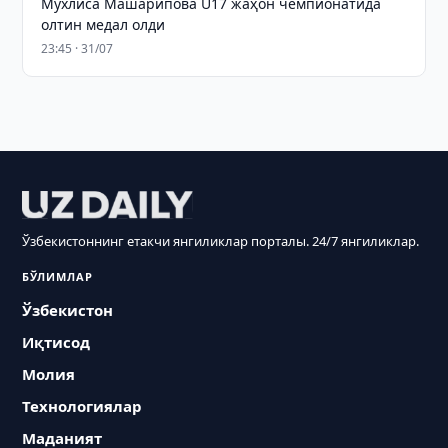
Мухлиса Машарипова U17 жаҳон чемпионатида
олтин медал олди
23:45 · 31/07
Ўзбекистоннинг етакчи янгиликлар порталы. 24/7 янгиликлар.
БЎЛИМЛАР
Ўзбекистон
Иқтисод
Молия
Технологиялар
Маданият