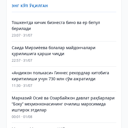
ЭНГ КЎП ЎҚИЛГАН
Тошкентда кичик бизнесга бино ва ер бепул
берилади
23:07 · 31/07
Саида Мирзиёева болалар майдончалари
қурилишига қарши чиқди
22:57 · 31/07
«Андижон полькаси» Гиннес рекордлар китобига
киритилиши учун 730 млн сўм ажратилди
11:30 · 31/07
Марказий Осиё ва Озарбайжон давлат раҳбарлари
“Боку” меҳмонхонасининг очилиш маросимида
иштирок этдилар
00:01 · 01/08