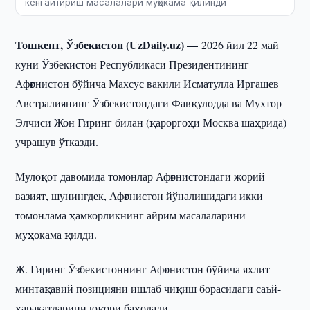
кенгайтириш масалалари муҳокама қилинди
Тошкент, Ўзбекистон (UzDaily.uz) —
2026 йил 22 май
куни Ўзбекистон Республикаси Президентининг
Афғонистон бўйича Махсус вакили Исматулла Иргашев
Австралиянинг Ўзбекистондаги Фавқулодда ва Мухтор
Элчиси Жон Гиринг билан (қароргоҳи Москва шаҳрида)
учрашув ўтказди.
Мулоқот давомида томонлар Афғонистондаги жорий
вазият, шунингдек, Афғонистон йўналишидаги икки
томонлама ҳамкорликнинг айрим масалаларини
муҳокама қилди.
Ж. Гиринг Ўзбекистоннинг Афғонистон бўйича яхлит
минтақавий позицияни ишлаб чиқиш борасидаги саъй-
ҳаракатларини юқори баҳолади.