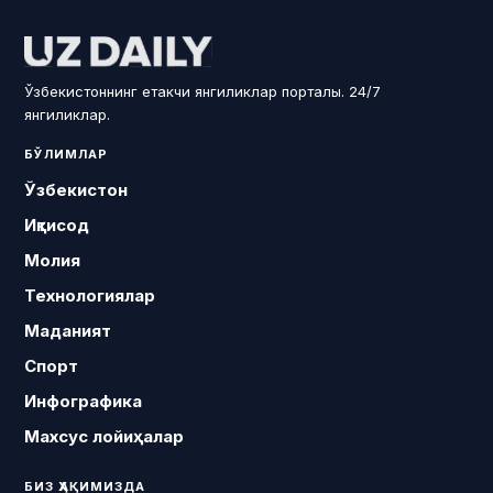
Ўзбекистоннинг етакчи янгиликлар порталы. 24/7
янгиликлар.
БЎЛИМЛАР
Ўзбекистон
Иқтисод
Молия
Технологиялар
Маданият
Спорт
Инфографика
Махсус лойиҳалар
БИЗ ҲАҚИМИЗДА