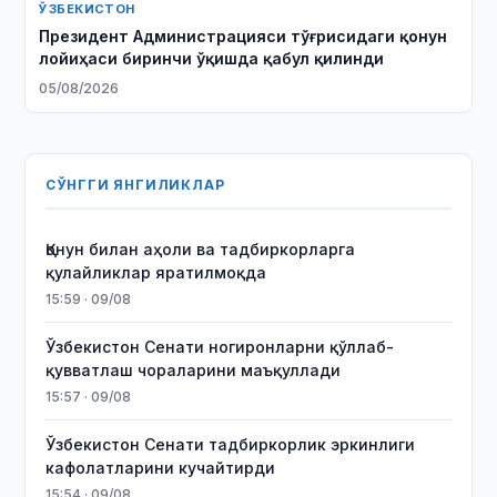
ЎЗБЕКИСТОН
Президент Администрацияси тўғрисидаги қонун
лойиҳаси биринчи ўқишда қабул қилинди
05/08/2026
СЎНГГИ ЯНГИЛИКЛАР
Қонун билан аҳоли ва тадбиркорларга
қулайликлар яратилмоқда
15:59 · 09/08
Ўзбекистон Сенати ногиронларни қўллаб-
қувватлаш чораларини маъқуллади
15:57 · 09/08
Ўзбекистон Сенати тадбиркорлик эркинлиги
кафолатларини кучайтирди
15:54 · 09/08