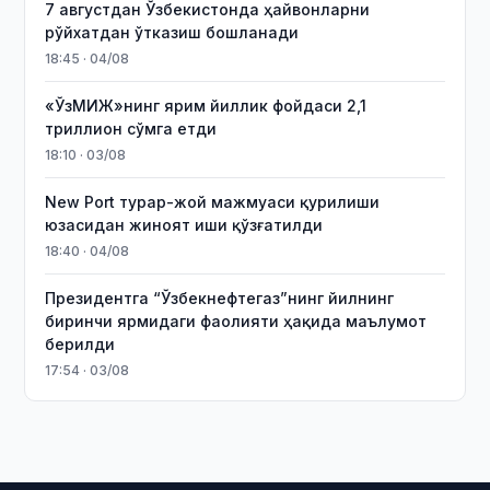
7 августдан Ўзбекистонда ҳайвонларни
рўйхатдан ўтказиш бошланади
18:45 · 04/08
«ЎзМИЖ»нинг ярим йиллик фойдаси 2,1
триллион сўмга етди
18:10 · 03/08
New Port турар-жой мажмуаси қурилиши
юзасидан жиноят иши қўзғатилди
18:40 · 04/08
Президентга “Ўзбекнефтегаз”нинг йилнинг
биринчи ярмидаги фаолияти ҳақида маълумот
берилди
17:54 · 03/08