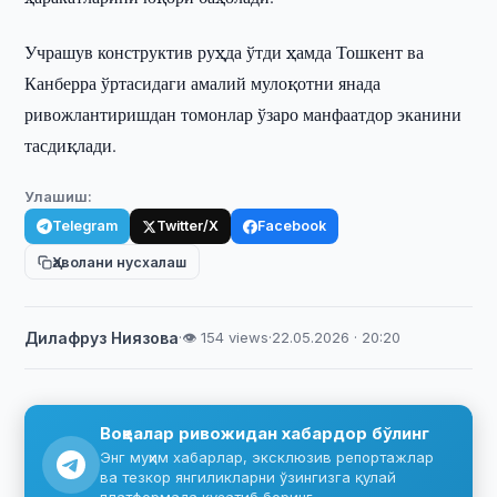
Учрашув конструктив руҳда ўтди ҳамда Тошкент ва
Канберра ўртасидаги амалий мулоқотни янада
ривожлантиришдан томонлар ўзаро манфаатдор эканини
тасдиқлади.
Улашиш:
Telegram
Twitter/X
Facebook
Ҳаволани нусхалаш
Дилафруз Ниязова
·
👁 154 views
·
22.05.2026 · 20:20
Воқеалар ривожидан хабардор бўлинг
Энг муҳим хабарлар, эксклюзив репортажлар
ва тезкор янгиликларни ўзингизга қулай