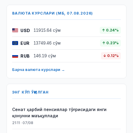
ВАЛЮТА КУРСЛАРИ (МБ, 07.08.2026)
USD
11915.64 сўм
↑ 0.24%
EUR
13749.46 сўм
↑ 0.23%
RUB
146.19 сўм
↓ 0.12%
Барча валюта курслари →
ЭНГ КЎП ЎҚИЛГАН
Сенат ҳарбий пенсиялар тўғрисидаги янги
қонунни маъқуллади
21:11 · 07/08