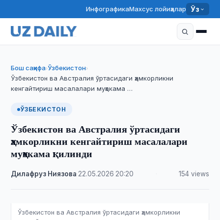
Инфографика
Махсус лойиҳалар
Ўз
Бош саҳифа
Ўзбекистон
›
›
Ўзбекистон ва Австралия ўртасидаги ҳамкорликни
кенгайтириш масалалари муҳокама …
ЎЗБЕКИСТОН
Ўзбекистон ва Австралия ўртасидаги
ҳамкорликни кенгайтириш масалалари
муҳокама қилинди
Дилафруз Ниязова
·
22.05.2026
·
20:20
·
154 views
Ўзбекистон ва Австралия ўртасидаги ҳамкорликни