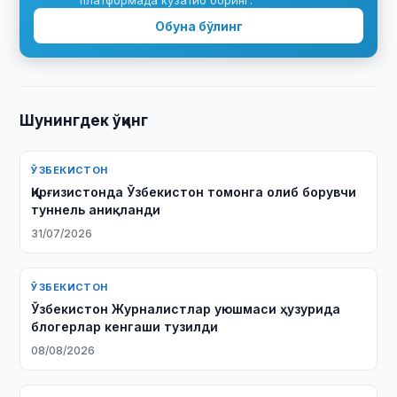
платформада кузатиб боринг.
Обуна бўлинг
Шунингдек ўқинг
ЎЗБЕКИСТОН
Қирғизистонда Ўзбекистон томонга олиб борувчи
туннель аниқланди
31/07/2026
ЎЗБЕКИСТОН
Ўзбекистон Журналистлар уюшмаси ҳузурида
блогерлар кенгаши тузилди
08/08/2026