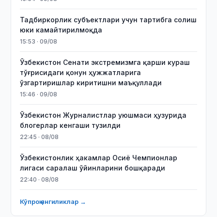
Тадбиркорлик субъектлари учун тартибга солиш
юки камайтирилмоқда
15:53 · 09/08
Ўзбекистон Сенати экстремизмга қарши кураш
тўғрисидаги қонун ҳужжатларига
ўзгартиришлар киритишни маъқуллади
15:46 · 09/08
Ўзбекистон Журналистлар уюшмаси ҳузурида
блогерлар кенгаши тузилди
22:45 · 08/08
Ўзбекистонлик ҳакамлар Осиё Чемпионлар
лигаси саралаш ўйинларини бошқаради
22:40 · 08/08
Кўпроқ янгиликлар →