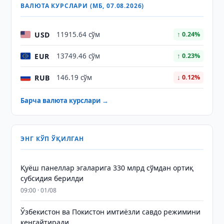
ВАЛЮТА КУРСЛАРИ (МБ, 07.08.2026)
USD
11915.64 сўм
↑ 0.24%
EUR
13749.46 сўм
↑ 0.23%
RUB
146.19 сўм
↓ 0.12%
Барча валюта курслари →
ЭНГ КЎП ЎҚИЛГАН
Қуёш панеллар эгаларига 330 млрд сўмдан ортиқ
субсидия берилди
09:00 · 01/08
Ўзбекистон ва Покистон имтиёзли савдо режимини
кенгайтиради