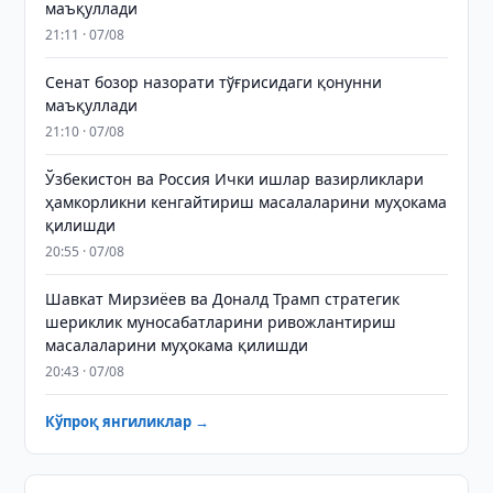
маъқуллади
21:11 · 07/08
Сенат бозор назорати тўғрисидаги қонунни
маъқуллади
21:10 · 07/08
Ўзбекистон ва Россия Ички ишлар вазирликлари
ҳамкорликни кенгайтириш масалаларини муҳокама
қилишди
20:55 · 07/08
Шавкат Мирзиёев ва Доналд Трамп стратегик
шериклик муносабатларини ривожлантириш
масалаларини муҳокама қилишди
20:43 · 07/08
Кўпроқ янгиликлар →