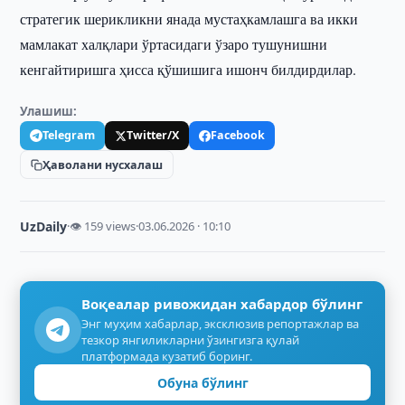
стратегик шерикликни янада мустаҳкамлашга ва икки
мамлакат халқлари ўртасидаги ўзаро тушунишни
кенгайтиришга ҳисса қўшишига ишонч билдирдилар.
Улашиш:
Telegram
Twitter/X
Facebook
Ҳаволани нусхалаш
UzDaily
·
👁 159 views
·
03.06.2026 · 10:10
Воқеалар ривожидан хабардор бўлинг
Энг муҳим хабарлар, эксклюзив репортажлар ва
тезкор янгиликларни ўзингизга қулай
платформада кузатиб боринг.
Обуна бўлинг