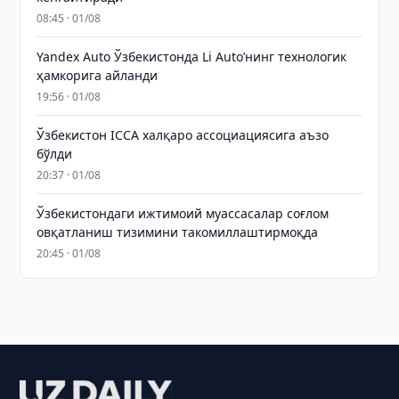
08:45 · 01/08
Yandex Auto Ўзбекистонда Li Auto’нинг технологик
ҳамкорига айланди
19:56 · 01/08
Ўзбекистон ICCA халқаро ассоциациясига аъзо
бўлди
20:37 · 01/08
Ўзбекистондаги ижтимоий муассасалар соғлом
овқатланиш тизимини такомиллаштирмоқда
20:45 · 01/08