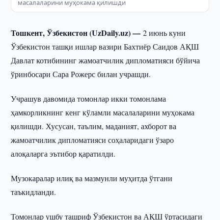
масалаларини муҳокама қилишди
Тошкент, Ўзбекистон (UzDaily.uz) —
2 июнь куни
Ўзбекистон ташқи ишлар вазири Бахтиёр Саидов АҚШ
Давлат котибининг жамоатчилик дипломатияси бўйича
ўринбосари Сара Рожерс билан учрашди.
Учрашув давомида томонлар икки томонлама
ҳамкорликнинг кенг кўламли масалаларини муҳокама
қилишди. Хусусан, таълим, маданият, ахборот ва
жамоатчилик дипломатияси соҳаларидаги ўзаро
алоқаларга эътибор қаратилди.
Музокаралар илиқ ва мазмунли муҳитда ўтгани
таъкидланди.
Томонлар ушбу ташриф Ўзбекистон ва АҚШ ўртасидаги