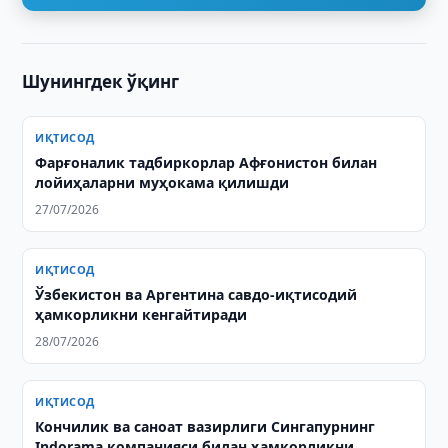
Шунингдек ўқинг
ИҚТИСОД
Фарғоналик тадбиркорлар Афғонистон билан
лойиҳаларни муҳокама қилишди
27/07/2026
ИҚТИСОД
Ўзбекистон ва Аргентина савдо-иқтисодий
ҳамкорликни кенгайтиради
28/07/2026
ИҚТИСОД
Кончилик ва саноат вазирлиги Cингапурнинг
Indorama компанияси билан ҳамкорликни