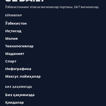
Ўзбекистоннинг етакчи янгиликлар порталы. 24/7 янгиликлар.
БЎЛИМЛАР
Ўзбекистон
Иқтисод
Молия
Технологиялар
Маданият
Спорт
Инфографика
Махсус лойиҳалар
БИЗ ҲАҚИМИЗДА
Биз ҳақимизда
Қоидалар