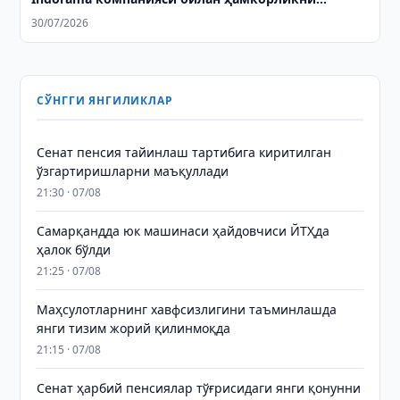
муҳокама қилди
30/07/2026
СЎНГГИ ЯНГИЛИКЛАР
Сенат пенсия тайинлаш тартибига киритилган
ўзгартиришларни маъқуллади
21:30 · 07/08
Самарқандда юк машинаси ҳайдовчиси ЙТҲда
ҳалок бўлди
21:25 · 07/08
Маҳсулотларнинг хавфсизлигини таъминлашда
янги тизим жорий қилинмоқда
21:15 · 07/08
Сенат ҳарбий пенсиялар тўғрисидаги янги қонунни