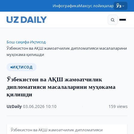
Инфографика
Махсус лойиҳалар
Ўз
Бош саҳифа
Иқтисод
›
›
Ўзбекистон ва АҚШ жамоатчилик дипломатияси масалаларини
муҳокама қилишди
ИҚТИСОД
Ўзбекистон ва АҚШ жамоатчилик
дипломатияси масалаларини муҳокама
қилишди
UzDaily
·
03.06.2026
·
10:10
·
159 views
Ўзбекистон ва АҚШ жамоатчилик дипломатияси