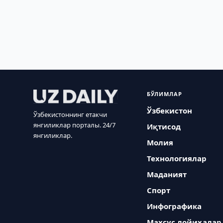
БЎЛИМЛАР
Ўзбекистон
Ўзбекистоннинг етакчи
янгиликлар порталы. 24/7
Иқтисод
янгиликлар.
Молия
Технологиялар
Маданият
Спорт
Инфографика
Махсус лойиҳалар