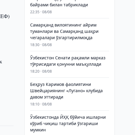
байрами билан табриклади
22:35 · 08/08
СEФ)
Самарқанд вилоятининг айрим
туманлари ва Самарқанд шаҳри
чегаралари ўзгартирилмоқда
18:30 · 08/08
Ўзбекистон Сенати рақамли марказ
к
тўғрисидаги қонунни маъқуллади
18:20 · 08/08
Беҳруз Каримов фаолиятини
Швейцариянинг «Лугано» клубида
давом эттиради
18:10 · 08/08
Ўзбекистонда ЙҲҚ бўйича ишларни
кўриб чиқиш тартиби ўзгариши
мумкин