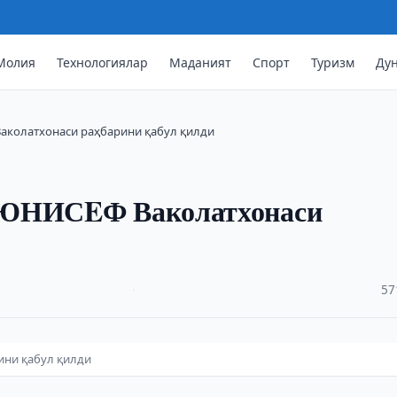
Молия
Технологиялар
Маданият
Спорт
Туризм
Ду
аколатхонаси раҳбарини қабул қилди
 ЮНИСEФ Ваколатхонаси
·
57
ини қабул қилди