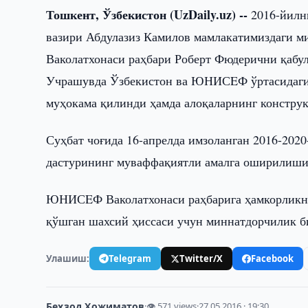
Тошкент, Ўзбекистон (UzDaily.uz) --
2016-йилн
вазири Абдулазиз Камилов мамлакатимиздаги 
Ваколатхонаси раҳбари Роберт Фюдерични қабул
Учрашувда Ўзбекистон ва ЮНИСEФ ўртасидаги 
муҳокама қилинди ҳамда алоқаларнинг конструкт
Суҳбат чоғида 16-апрелда имзоланган 2016-2
дастурининг муваффақиятли амалга оширилиши
ЮНИСEФ Ваколатхонаси раҳбарига ҳамкорликнин
қўшган шахсий ҳиссаси учун миннатдорчилик б
Улашиш:
Telegram
Twitter/X
Facebook
Беҳзод Ҳожиматов
·
👁 571 views
·
27.05.2016 · 19:30