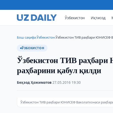
Ўзбекистон
Иқтисод
Бош саҳифа
Ўзбекистон
Ўзбекистон ТИВ раҳбари ЮНИСEФ В
›
›
ЎЗБЕКИСТОН
Ўзбекистон ТИВ раҳбари
раҳбарини қабул қилди
Беҳзод Ҳожиматов
·
27.05.2016
·
19:30
Ўзбекистон ТИВ раҳбари ЮНИСEФ Ваколатхонаси раҳбар