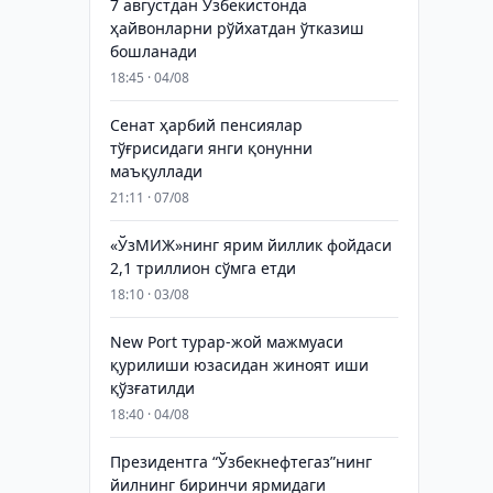
7 августдан Ўзбекистонда
ҳайвонларни рўйхатдан ўтказиш
бошланади
18:45 · 04/08
Сенат ҳарбий пенсиялар
тўғрисидаги янги қонунни
маъқуллади
21:11 · 07/08
«ЎзМИЖ»нинг ярим йиллик фойдаси
2,1 триллион сўмга етди
18:10 · 03/08
New Port турар-жой мажмуаси
қурилиши юзасидан жиноят иши
қўзғатилди
18:40 · 04/08
Президентга “Ўзбекнефтегаз”нинг
йилнинг биринчи ярмидаги