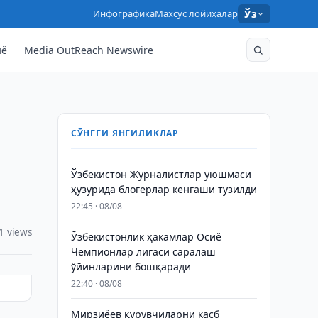
Инфографика
Махсус лойиҳалар
Ўз
нё
Media OutReach Newswire
СЎНГГИ ЯНГИЛИКЛАР
Ўзбекистон Журналистлар уюшмаси
ҳузурида блогерлар кенгаши тузилди
22:45 · 08/08
1 views
Ўзбекистонлик ҳакамлар Осиё
Чемпионлар лигаси саралаш
ўйинларини бошқаради
22:40 · 08/08
Мирзиёев қурувчиларни касб