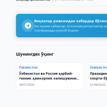
Воқеалар ривожидан хабардор бўлин
Энг муҳим хабарлар, эксклюзив репортажлар ва
платформада кузатиб боринг.
Шунингдек ўқинг
ЎЗБЕКИСТОН
ЎЗБЕКИСТО
Ўзбекистон ва Россия ҳарбий-
Президен
техник ҳамкорлик келишувини
спорти б
ўзгартиради
очилиши
28/07/2026
01/08/2026