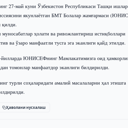
инг 27-май куни Ўзбекистон Республикаси Ташқи ишлар
миссиясини якунлаётган БМТ Болалар жамғармаси (ЮНИ
 қилди.
муносабатлар ҳолати ва ривожлантириш истиқболлари
ив ва ўзаро манфаатли тусга эга эканлиги қайд этилди.
020-йилларда ЮНИСEФнинг Мамлакатимизга оид ҳамкорли
дан томонлар манфаатдор эканлиги билдирилди.
г турли соҳаларидаги амалий масалаларни ҳал этишга
илдирилди.
Ҳаволани нусхалаш