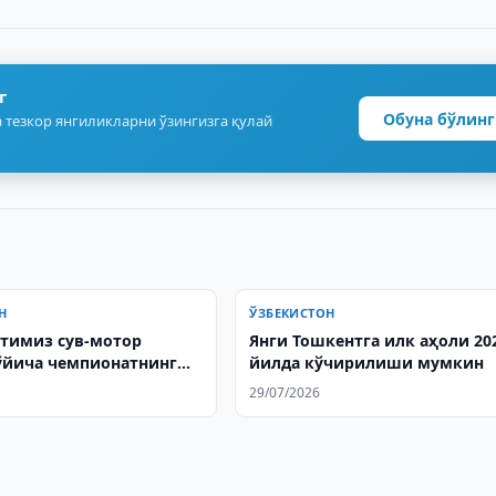
г
Обуна бўлинг
 тезкор янгиликларни ўзингизга қулай
Н
ЎЗБЕКИСТОН
тимиз сув-мотор
Янги Тошкентга илк аҳоли 20
ўйича чемпионатнинг
йилда кўчирилиши мумкин
да иштирок этди
29/07/2026