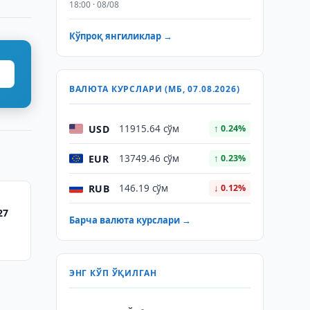
18:00 · 08/08
Кўпроқ янгиликлар →
ВАЛЮТА КУРСЛАРИ (МБ, 07.08.2026)
USD
11915.64 сўм
↑ 0.24%
EUR
13749.46 сўм
↑ 0.23%
RUB
146.19 сўм
↓ 0.12%
27
Барча валюта курслари →
ЭНГ КЎП ЎҚИЛГАН