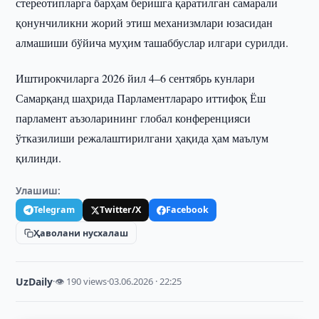
стереотипларга барҳам беришга қаратилган самарали
қонунчиликни жорий этиш механизмлари юзасидан
алмашиши бўйича муҳим ташаббуслар илгари сурилди.
Иштирокчиларга 2026 йил 4–6 сентябрь кунлари
Самарқанд шаҳрида Парламентлараро иттифоқ Ёш
парламент аъзоларининг глобал конференцияси
ўтказилиши режалаштирилгани ҳақида ҳам маълум
қилинди.
Улашиш:
Telegram
Twitter/X
Facebook
Ҳаволани нусхалаш
UzDaily
·
👁 190 views
·
03.06.2026 · 22:25