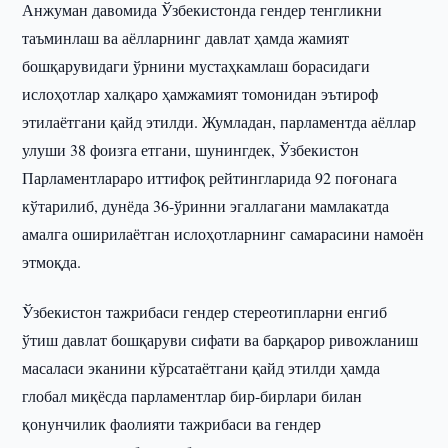
Анжуман давомида Ўзбекистонда гендер тенгликни
таъминлаш ва аёлларнинг давлат ҳамда жамият
бошқарувидаги ўрнини мустаҳкамлаш борасидаги
ислоҳотлар халқаро ҳамжамият томонидан эътироф
этилаётгани қайд этилди. Жумладан, парламентда аёллар
улуши 38 фоизга етгани, шунингдек, Ўзбекистон
Парламентлараро иттифоқ рейтингларида 92 поғонага
кўтарилиб, дунёда 36-ўринни эгаллагани мамлакатда
амалга оширилаётган ислоҳотларнинг самарасини намоён
этмоқда.
Ўзбекистон тажрибаси гендер стереотипларни енгиб
ўтиш давлат бошқаруви сифати ва барқарор ривожланиш
масаласи эканини кўрсатаётгани қайд этилди ҳамда
глобал миқёсда парламентлар бир-бирлари билан
қонунчилик фаолияти тажрибаси ва гендер