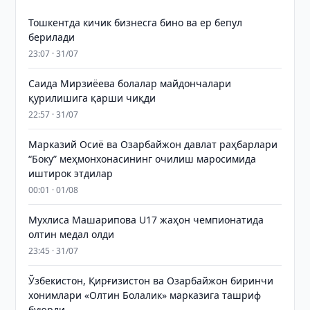
Тошкентда кичик бизнесга бино ва ер бепул
берилади
23:07 · 31/07
Саида Мирзиёева болалар майдончалари
қурилишига қарши чиқди
22:57 · 31/07
Марказий Осиё ва Озарбайжон давлат раҳбарлари
“Боку” меҳмонхонасининг очилиш маросимида
иштирок этдилар
00:01 · 01/08
Мухлиса Машарипова U17 жаҳон чемпионатида
олтин медал олди
23:45 · 31/07
Ўзбекистон, Қирғизистон ва Озарбайжон биринчи
хонимлари «Олтин Болалик» марказига ташриф
буюрди