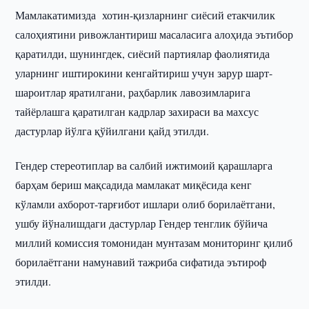
Мамлакатимизда хотин-қизларнинг сиёсий етакчилик
салоҳиятини ривожлантириш масаласига алоҳида эътибор
қаратилди, шунингдек, сиёсий партиялар фаолиятида
уларнинг иштирокини кенгайтириш учун зарур шарт-
шароитлар яратилгани, раҳбарлик лавозимларига
тайёрлашга қаратилган кадрлар захираси ва махсус
дастурлар йўлга қўйилгани қайд этилди.
Гендер стереотиплар ва салбий ижтимоий қарашларга
барҳам бериш мақсадида мамлакат миқёсида кенг
кўламли ахборот-тарғибот ишлари олиб борилаётгани,
ушбу йўналишдаги дастурлар Гендер тенглик бўйича
миллий комиссия томонидан мунтазам мониторинг қилиб
борилаётгани намунавий тажриба сифатида эътироф
этилди.