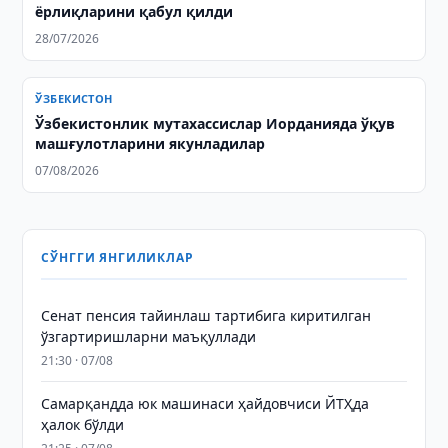
ёрлиқларини қабул қилди
28/07/2026
ЎЗБЕКИСТОН
Ўзбекистонлик мутахассислар Иорданияда ўқув
машғулотларини якунладилар
07/08/2026
СЎНГГИ ЯНГИЛИКЛАР
Сенат пенсия тайинлаш тартибига киритилган
ўзгартиришларни маъқуллади
21:30 · 07/08
Самарқандда юк машинаси ҳайдовчиси ЙТҲда
ҳалок бўлди