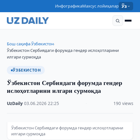
Инфографика
Махсус лойиҳалар
Ўз
Бош саҳифа
Ўзбекистон
›
›
Ўзбекистон Сербиядаги форумда гендер ислоҳотларини
илгари сурмоқда
ЎЗБЕКИСТОН
Ўзбекистон Сербиядаги форумда гендер
ислоҳотларини илгари сурмоқда
UzDaily
·
03.06.2026
·
22:25
·
190 views
Ўзбекистон Сербиядаги форумда гендер ислоҳотларини
илгари сурмоқда