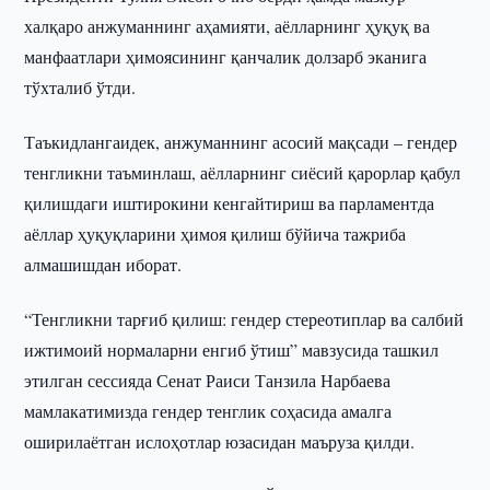
халқаро анжуманнинг аҳамияти, аёлларнинг ҳуқуқ ва
манфаатлари ҳимоясининг қанчалик долзарб эканига
тўхталиб ўтди.
Таъкидлангаидек, анжуманнинг асосий мақсади – гендер
тенгликни таъминлаш, аёлларнинг сиёсий қарорлар қабул
қилишдаги иштирокини кенгайтириш ва парламентда
аёллар ҳуқуқларини ҳимоя қилиш бўйича тажриба
алмашишдан иборат.
“Тенгликни тарғиб қилиш: гендер стереотиплар ва салбий
ижтимоий нормаларни енгиб ўтиш” мавзусида ташкил
этилган сессияда Сенат Раиси Танзила Нарбаева
мамлакатимизда гендер тенглик соҳасида амалга
оширилаётган ислоҳотлар юзасидан маъруза қилди.