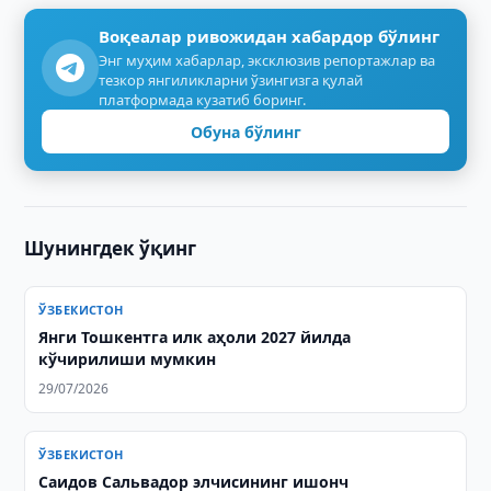
Воқеалар ривожидан хабардор бўлинг
Энг муҳим хабарлар, эксклюзив репортажлар ва
тезкор янгиликларни ўзингизга қулай
платформада кузатиб боринг.
Обуна бўлинг
Шунингдек ўқинг
ЎЗБЕКИСТОН
Янги Тошкентга илк аҳоли 2027 йилда
кўчирилиши мумкин
29/07/2026
ЎЗБЕКИСТОН
Саидов Сальвадор элчисининг ишонч