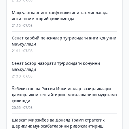
21:25 · 07/08
Маҳсулотларнинг хавфсизлигини таъминлашда
янги тизим жорий қилинмоқда
21:15 · 07/08
Сенат ҳарбий пенсиялар тўғрисидаги янги қонунни
маъқуллади
21:11 · 07/08
Сенат бозор назорати тўғрисидаги қонунни
маъқуллади
21:10 · 07/08
Ўзбекистон ва Россия Ички ишлар вазирликлари
ҳамкорликни кенгайтириш масалаларини муҳокама
қилишди
20:55 · 07/08
Шавкат Мирзиёев ва Доналд Трамп стратегик
шериклик муносабатларини ривожлантириш