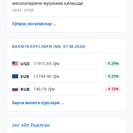
масалаларини муҳокама қилишди
20:43 · 07/08
Кўпроқ янгиликлар →
ВАЛЮТА КУРСЛАРИ (МБ, 07.08.2026)
USD
11915.64 сўм
↑ 0.24%
EUR
13749.46 сўм
↑ 0.23%
RUB
146.19 сўм
↓ 0.12%
Барча валюта курслари →
ЭНГ КЎП ЎҚИЛГАН