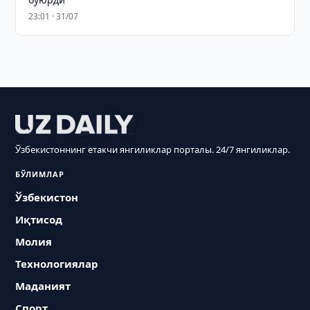
23:01 · 31/07
Ўзбекистоннинг етакчи янгиликлар порталы. 24/7 янгиликлар.
БЎЛИМЛАР
Ўзбекистон
Иқтисод
Молия
Технологиялар
Маданият
Спорт