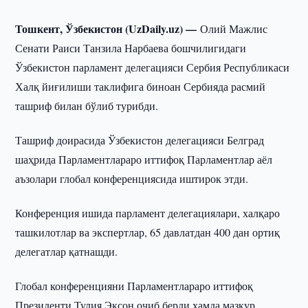
Тошкент, Ўзбекистон (UzDaily.uz) —
Олий Мажлис
Сенати Раиси Танзила Нарбаева бошчилигидаги
Ўзбекистон парламент делегацияси Сербия Республикаси
Халқ йиғилиши таклифига биноан Сербияда расмий
ташриф билан бўлиб турибди.
Ташриф доирасида Ўзбекистон делегацияси Белград
шаҳрида Парламентлараро иттифоқ Парламентлар аёл
аъзолари глобал конференциясида иштирок этди.
Конференция ишида парламент делегациялари, халқаро
ташкилотлар ва экспертлар, 65 давлатдан 400 дан ортиқ
делегатлар қатнашди.
Глобал конференцияни Парламентлараро иттифоқ
Президенти Тулия Эксон очиб берди ҳамда мазкур