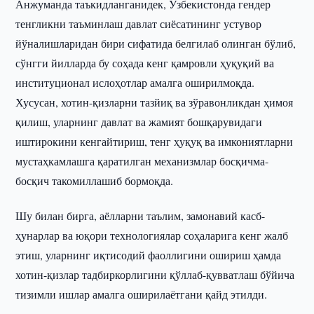
Анжуманда таъкидланганидек, Ўзбекистонда гендер
тенгликни таъминлаш давлат сиёсатининг устувор
йўналишларидан бири сифатида белгилаб олинган бўлиб,
сўнгги йилларда бу соҳада кенг қамровли ҳуқуқий ва
институционал ислоҳотлар амалга оширилмоқда.
Хусусан, хотин-қизларни тазйиқ ва зўравонликдан ҳимоя
қилиш, уларнинг давлат ва жамият бошқарувидаги
иштирокини кенгайтириш, тенг ҳуқуқ ва имкониятларни
мустаҳкамлашга қаратилган механизмлар босқичма-
босқич такомиллашиб бормоқда.
Шу билан бирга, аёлларни таълим, замонавий касб-
ҳунарлар ва юқори технологиялар соҳаларига кенг жалб
этиш, уларнинг иқтисодий фаоллигини ошириш ҳамда
хотин-қизлар тадбиркорлигини қўллаб-қувватлаш бўйича
тизимли ишлар амалга оширилаётгани қайд этилди.