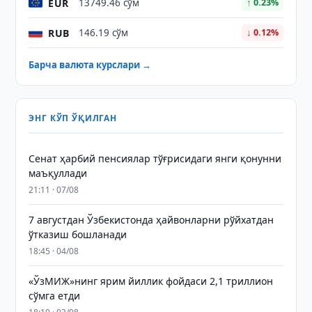
EUR
13749.46 сўм
↑ 0.23%
RUB
146.19 сўм
↓ 0.12%
Барча валюта курслари →
ЭНГ КЎП ЎҚИЛГАН
Сенат ҳарбий пенсиялар тўғрисидаги янги қонунни
маъқуллади
21:11 · 07/08
7 августдан Ўзбекистонда ҳайвонларни рўйхатдан
ўтказиш бошланади
18:45 · 04/08
«ЎзМИЖ»нинг ярим йиллик фойдаси 2,1 триллион
сўмга етди