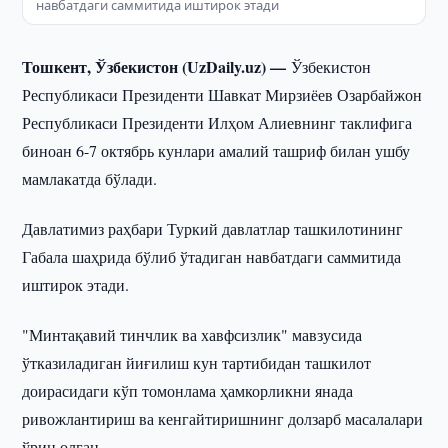
навбатдаги саммитида иштирок этади
Тошкент, Ўзбекистон (UzDaily.uz) —
Ўзбекистон
Республикаси Президенти Шавкат Мирзиёев Озарбайжон
Республикаси Президенти Илҳом Алиевнинг таклифига
биноан 6-7 октябрь кунлари амалий ташриф билан ушбу
мамлакатда бўлади.
Давлатимиз раҳбари Туркий давлатлар ташкилотининг
Габала шаҳрида бўлиб ўтадиган навбатдаги саммитида
иштирок этади.
"Минтақавий тинчлик ва хавфсизлик" мавзусида
ўтказиладиган йиғилиш кун тартибидан ташкилот
доирасидаги кўп томонлама ҳамкорликни янада
ривожлантириш ва кенгайтиришнинг долзарб масалалари
ўрин олган.