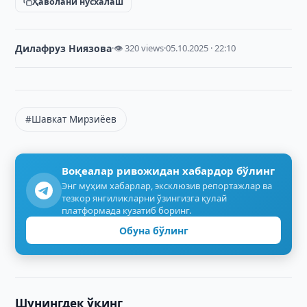
Ҳаволани нусхалаш
Дилафруз Ниязова
·
👁 320 views
·
05.10.2025 · 22:10
#Шавкат Мирзиёев
Воқеалар ривожидан хабардор бўлинг
Энг муҳим хабарлар, эксклюзив репортажлар ва
тезкор янгиликларни ўзингизга қулай
платформада кузатиб боринг.
Обуна бўлинг
Шунингдек ўқинг