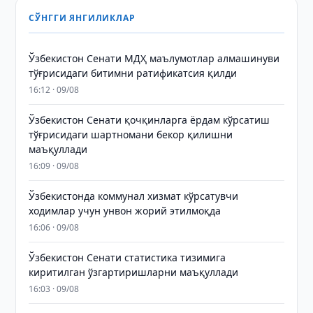
СЎНГГИ ЯНГИЛИКЛАР
Ўзбекистон Сенати МДҲ маълумотлар алмашинуви
тўғрисидаги битимни ратификатсия қилди
16:12 · 09/08
Ўзбекистон Сенати қочқинларга ёрдам кўрсатиш
тўғрисидаги шартномани бекор қилишни
маъқуллади
16:09 · 09/08
Ўзбекистонда коммунал хизмат кўрсатувчи
ходимлар учун унвон жорий этилмоқда
16:06 · 09/08
Ўзбекистон Сенати статистика тизимига
киритилган ўзгартиришларни маъқуллади
16:03 · 09/08