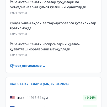
Ўзбекистон Сенати болалар ҳуқуқлари ва
омбудсманларни ҳимоя қилишни кучайтирди
16:01 · 09/08
Қонун билан аҳоли ва тадбиркорларга қулайликлар
яратилмоқда
15:59 · 09/08
Ўзбекистон Сенати ногиронларни қўллаб-
қувватлаш чораларини маъқуллади
15:57 · 09/08
Кўпроқ янгиликлар →
ВАЛЮТА КУРСЛАРИ (МБ, 07.08.2026)
USD
11915.64 сўм
↑ 0.24%