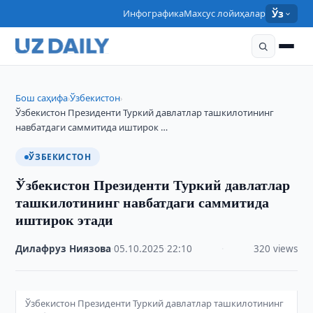
Инфографика
Махсус лойиҳалар
Ўз
Бош саҳифа
Ўзбекистон
›
›
Ўзбекистон Президенти Туркий давлатлар ташкилотининг
навбатдаги саммитида иштирок …
ЎЗБЕКИСТОН
Ўзбекистон Президенти Туркий давлатлар
ташкилотининг навбатдаги саммитида
иштирок этади
Дилафруз Ниязова
·
05.10.2025
·
22:10
·
320 views
Ўзбекистон Президенти Туркий давлатлар ташкилотининг