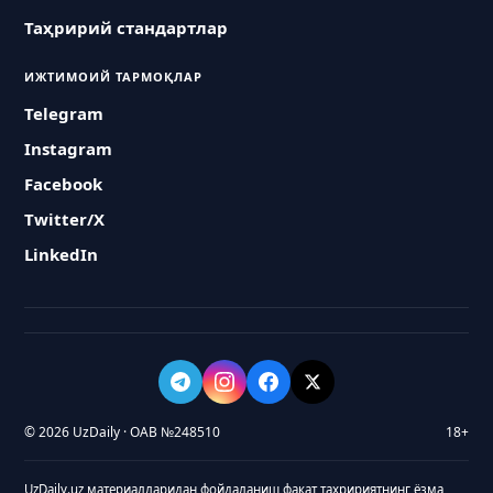
Таҳририй стандартлар
ИЖТИМОИЙ ТАРМОҚЛАР
Telegram
Instagram
Facebook
Twitter/X
LinkedIn
© 2026 UzDaily · ОАВ №248510
18+
UzDaily.uz материалларидан фойдаланиш фақат таҳририятнинг ёзма