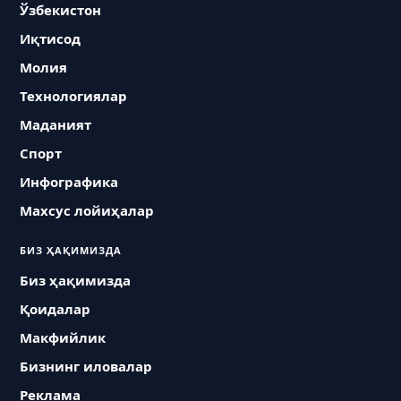
Ўзбекистон
Иқтисод
Молия
Технологиялар
Маданият
Спорт
Инфографика
Махсус лойиҳалар
БИЗ ҲАҚИМИЗДА
Биз ҳақимизда
Қоидалар
Макфийлик
Бизнинг иловалар
Реклама