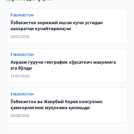
ЎЗБЕКИСТОН
Ўзбекистон хорижий ишчи кучи устидан
назоратни кучайтирмоқчи
28/07/2026
ЎЗБЕКИСТОН
Хоразм гуручи географик кўрсаткич мақомига
эга бўлди
31/07/2026
ЎЗБЕКИСТОН
Ўзбекистон ва Жанубий Корея консуллик
ҳамкорлигини муҳокама қилишди
05/08/2026