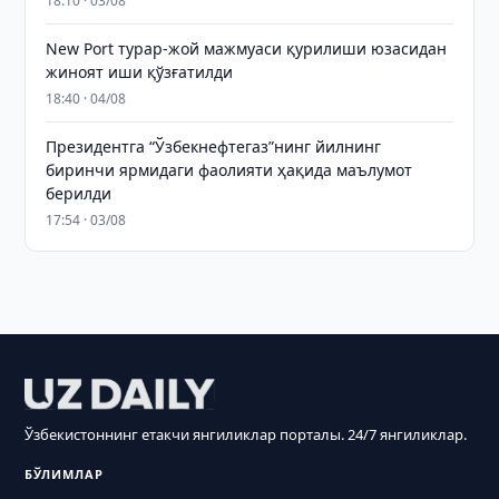
18:10 · 03/08
New Port турар-жой мажмуаси қурилиши юзасидан
жиноят иши қўзғатилди
18:40 · 04/08
Президентга “Ўзбекнефтегаз”нинг йилнинг
биринчи ярмидаги фаолияти ҳақида маълумот
берилди
17:54 · 03/08
Ўзбекистоннинг етакчи янгиликлар порталы. 24/7 янгиликлар.
БЎЛИМЛАР