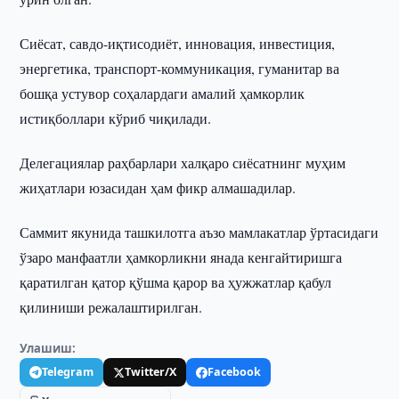
Сиёсат, савдо-иқтисодиёт, инновация, инвестиция,
энергетика, транспорт-коммуникация, гуманитар ва
бошқа устувор соҳалардаги амалий ҳамкорлик
истиқболлари кўриб чиқилади.
Делегациялар раҳбарлари халқаро сиёсатнинг муҳим
жиҳатлари юзасидан ҳам фикр алмашадилар.
Саммит якунида ташкилотга аъзо мамлакатлар ўртасидаги
ўзаро манфаатли ҳамкорликни янада кенгайтиришга
қаратилган қатор қўшма қарор ва ҳужжатлар қабул
қилиниши режалаштирилган.
Улашиш:
Telegram
Twitter/X
Facebook