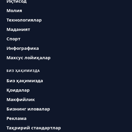
Иқтисод
Молия
Технологиялар
Маданият
Спорт
Инфографика
Махсус лойиҳалар
БИЗ ҲАҚИМИЗДА
Биз ҳақимизда
Қоидалар
Макфийлик
Бизнинг иловалар
Реклама
Таҳририй стандартлар