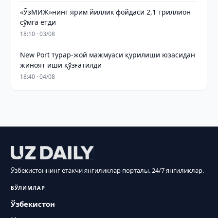
«ЎзМИЖ»нинг ярим йиллик фойдаси 2,1 триллион
сўмга етди
18:10 · 03/08
New Port турар-жой мажмуаси қурилиши юзасидан
жиноят иши қўзғатилди
18:40 · 04/08
Ўзбекистоннинг етакчи янгиликлар порталы. 24/7 янгиликлар.
БЎЛИМЛАР
Ўзбекистон