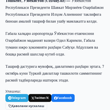
Тошкент, Ўзбекистон (UzDaily.uz) —
Ўзбекистон
Республикаси Президенти Шавкат Мирзиёев Озарбайжон
Республикаси Президенти Илҳом Алиевнинг таклифига
биноан амалий ташриф билан ушбу мамлакатга келди.
Габала халқаро аэропортида Ўзбекистон етакчисини
Озарбайжон маданият вазири Одил Каримли, Габала
тумани ижро ҳокимияти раҳбари Сабуҳи Абдуллаев ва
бошқа расмий шахслар кутиб олди.
Ташриф дастурига мувофиқ, давлатимиз раҳбари эртага, 7
октябрь куни Туркий давлатлар ташкилоти саммитининг
расмий тадбирларида иштирок этади.
Улашиш:
Telegram
Twitter/X
Facebook
Ҳаволани нусхалаш