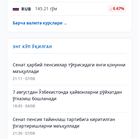
RUB
145.21 сўм
↓ 0.67%
Барча валюта курслари →
ЭНГ КЎП ЎҚИЛГАН
Сенат ҳарбий пенсиялар тўғрисидаги янги қонунни
маъқуллади
21:11 · 07/08
7 августдан Ўзбекистонда ҳайвонларни рўйхатдан
ўтказиш бошланади
18:45 · 04/08
Сенат пенсия тайинлаш тартибига киритилган
ўзгартиришларни маъқуллади
21:30 · 07/08