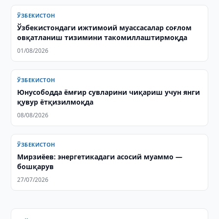
ЎЗБЕКИСТОН
Ўзбекистондаги ижтимоий муассасалар соғлом
овқатланиш тизимини такомиллаштирмоқда
01/08/2026
ЎЗБЕКИСТОН
Юнусободда ёмғир сувларини чиқариш учун янги
қувур ётқизилмоқда
08/08/2026
ЎЗБЕКИСТОН
Мирзиёев: энергетикадаги асосий муаммо —
бошқарув
27/07/2026