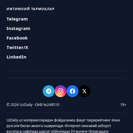
ИЖТИМОИЙ ТАРМОҚЛАР
Telegram
Instagram
Facebook
Twitter/X
LinkedIn
© 2026 UzDaily · ОАВ №248510
18+
UzDaily.uz материалларидан фойдаланиш фақат таҳририятнинг ёзма
рухсати билан амалга оширилади. Интернет-оммавий ахборот
воситаси сифатида давлат рўйхатидан ўтганлиги тўғрисидаги