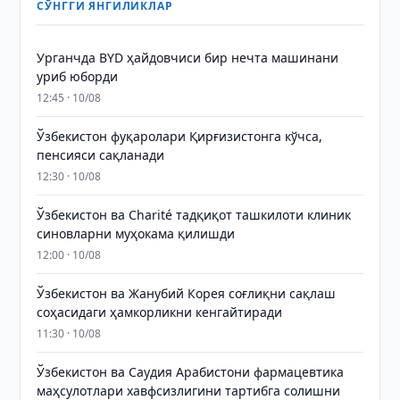
СЎНГГИ ЯНГИЛИКЛАР
Урганчда BYD ҳайдовчиси бир нечта машинани
уриб юборди
12:45 · 10/08
Ўзбекистон фуқаролари Қирғизистонга кўчса,
пенсияси сақланади
12:30 · 10/08
Ўзбекистон ва Charité тадқиқот ташкилоти клиник
синовларни муҳокама қилишди
12:00 · 10/08
Ўзбекистон ва Жанубий Корея соғлиқни сақлаш
соҳасидаги ҳамкорликни кенгайтиради
11:30 · 10/08
Ўзбекистон ва Саудия Арабистони фармацевтика
маҳсулотлари хавфсизлигини тартибга солишни