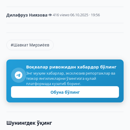
Дилафруз Ниязова
·
👁 416 views
·
06.10.2025 · 19:56
#Шавкат Мирзиёев
Воқеалар ривожидан хабардор бўлинг
Энг муҳим хабарлар, эксклюзив репортажлар ва
тезкор янгиликларни ўзингизга қулай
платформада кузатиб боринг.
Обуна бўлинг
Шунингдек ўқинг