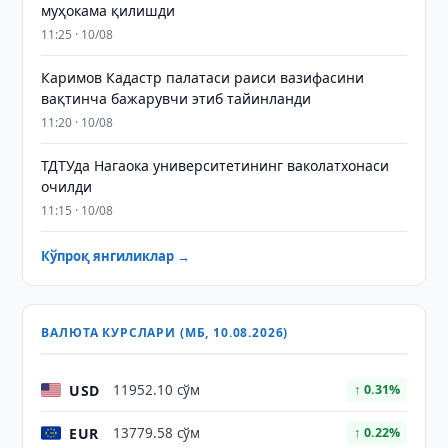
муҳокама қилишди
11:25 · 10/08
Каримов Кадастр палатаси раиси вазифасини
вақтинча бажарувчи этиб тайинланди
11:20 · 10/08
ТДТУда Нагаока университетининг ваколатхонаси
очилди
11:15 · 10/08
Кўпроқ янгиликлар →
ВАЛЮТА КУРСЛАРИ (МБ, 10.08.2026)
USD
11952.10 сўм
↑ 0.31%
EUR
13779.58 сўм
↑ 0.22%