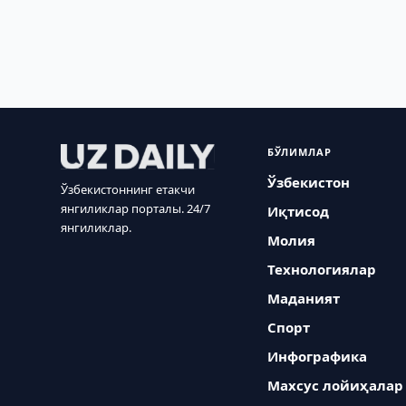
БЎЛИМЛАР
Ўзбекистон
Ўзбекистоннинг етакчи
янгиликлар порталы. 24/7
Иқтисод
янгиликлар.
Молия
Технологиялар
Маданият
Спорт
Инфографика
Махсус лойиҳалар