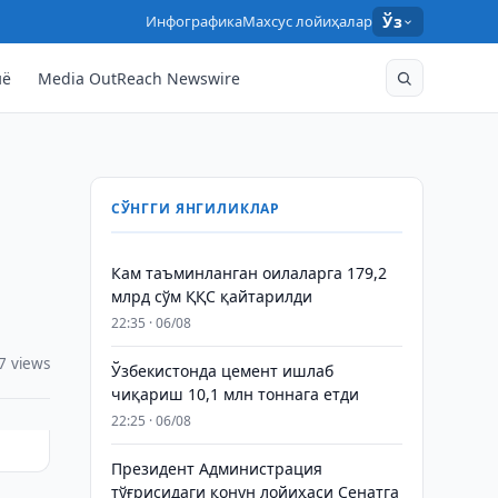
Инфографика
Махсус лойиҳалар
Ўз
нё
Media OutReach Newswire
СЎНГГИ ЯНГИЛИКЛАР
Кам таъминланган оилаларга 179,2
млрд сўм ҚҚС қайтарилди
22:35 · 06/08
7 views
Ўзбекистонда цемент ишлаб
чиқариш 10,1 млн тоннага етди
22:25 · 06/08
Президент Администрация
тўғрисидаги қонун лойиҳаси Сенатга