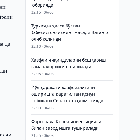
юборилди
уни
22:15 · 06/08
йрани
Туркияда ҳалок бўлган
ўзбекистонликнинг жасади Ватанга
олиб келинди
а да
22:10 · 06/08
Хавфли чиқиндиларни бошқариш
самарадорлиги оширилади
дан
22:05 · 06/08
Йўл ҳаракати хавфсизлигини
оширишга қаратилган қонун
лойиҳаси Сенатга тақдим этилди
22:00 · 06/08
Фарғонада Корея инвестицияси
билан завод ишга туширилади
тилди.
21:55 · 06/08