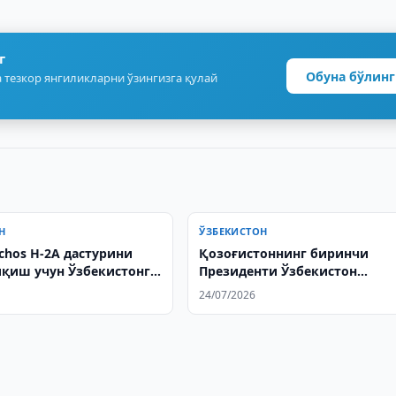
г
Обуна бўлинг
 тезкор янгиликларни ўзингизга қулай
Н
ЎЗБЕКИСТОН
chos H-2А дастурини
Қозоғистоннинг биринчи
қиш учун Ўзбекистонга
Президенти Ўзбекистон
буюради
етакчисини таваллуд куни б
24/07/2026
табриклади