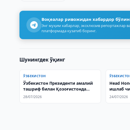
Воқеалар ривожидан хабардор бўлин
Энг муҳим хабарлар, эксклюзив репортажлар ва
платформада кузатиб боринг.
Шунингдек ўқинг
ЎЗБЕКИСТОН
ЎЗБЕКИСТО
Ўзбекистон Президенти амалий
Head Hon
ташриф билан Қозоғистонда
ишлаб чи
бўлади
ташриф 
28/07/2026
24/07/2026