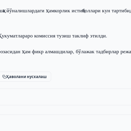
ошқа йўналишлардаги ҳамкорлик истиқболлари кун тартиби
Ҳукуматлараро комиссия тузиш таклиф этилди.
р юзасидан ҳам фикр алмашдилар, бўлажак тадбирлар реж
Ҳаволани нусхалаш