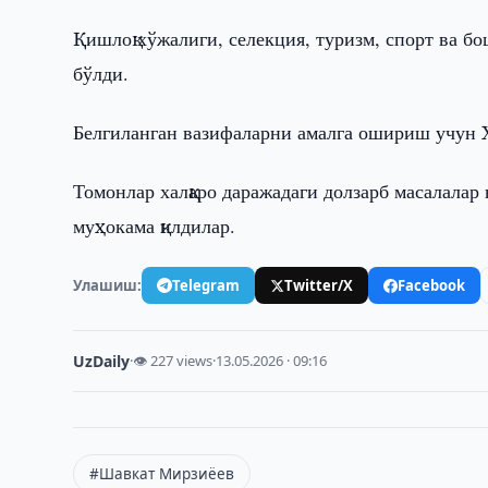
Қишлоқ хўжалиги, селекция, туризм, спорт ва б
бўлди.
Белгиланган вазифаларни амалга ошириш учун 
Томонлар халқаро даражадаги долзарб масалала
муҳокама қилдилар.
Улашиш:
Telegram
Twitter/X
Facebook
UzDaily
·
👁 227 views
·
13.05.2026 · 09:16
#Шавкат Мирзиёев