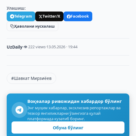
Улашиш:
Telegram
Twitter/X
Facebook
Ҳаволани нусхалаш
UzDaily
·
👁 222 views
·
13.05.2026 · 19:44
#Шавкат Мирзиёев
Воқеалар ривожидан хабардор бўлинг
Энг муҳим хабарлар, эксклюзив репортажлар ва
тезкор янгиликларни ўзингизга қулай
платформада кузатиб боринг.
Обуна бўлинг