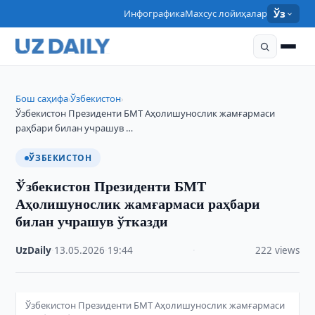
Инфографика
Махсус лойиҳалар
Ўз
Бош саҳифа
Ўзбекистон
›
›
Ўзбекистон Президенти БМТ Аҳолишунослик жамғармаси
раҳбари билан учрашув …
ЎЗБЕКИСТОН
Ўзбекистон Президенти БМТ
Аҳолишунослик жамғармаси раҳбари
билан учрашув ўтказди
UzDaily
·
13.05.2026
·
19:44
·
222 views
Ўзбекистон Президенти БМТ Аҳолишунослик жамғармаси