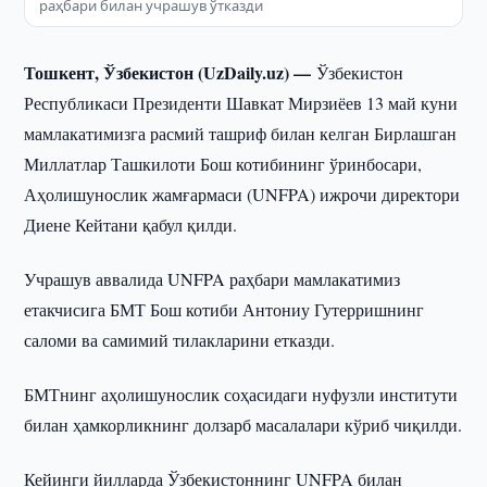
раҳбари билан учрашув ўтказди
Тошкент, Ўзбекистон (UzDaily.uz) —
Ўзбекистон
Республикаси Президенти Шавкат Мирзиёев 13 май куни
мамлакатимизга расмий ташриф билан келган Бирлашган
Миллатлар Ташкилоти Бош котибининг ўринбосари,
Аҳолишунослик жамғармаси (UNFPA) ижрочи директори
Диене Кейтани қабул қилди.
Учрашув аввалида UNFPA раҳбари мамлакатимиз
етакчисига БМТ Бош котиби Антониу Гутерришнинг
саломи ва самимий тилакларини етказди.
БМТнинг аҳолишунослик соҳасидаги нуфузли институти
билан ҳамкорликнинг долзарб масалалари кўриб чиқилди.
Кейинги йилларда Ўзбекистоннинг UNFPA билан