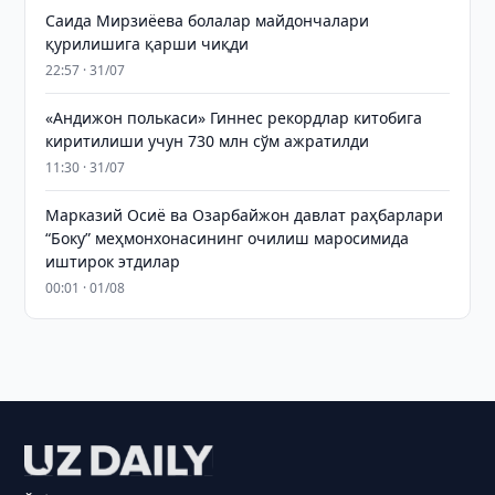
Саида Мирзиёева болалар майдончалари
қурилишига қарши чиқди
22:57 · 31/07
«Андижон полькаси» Гиннес рекордлар китобига
киритилиши учун 730 млн сўм ажратилди
11:30 · 31/07
Марказий Осиё ва Озарбайжон давлат раҳбарлари
“Боку” меҳмонхонасининг очилиш маросимида
иштирок этдилар
00:01 · 01/08