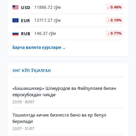
USD
11886.72 сўм
↓ 0.46%
EUR
13717.27 сўм
↓ 0.19%
RUB
146.37 сўм
↓ 0.71%
Барча валюта курслари →
ЭНГ КЎП ЎҚИЛГАН
«Башакшехир» Шомуродов ва Файзуллаев билан
еврокубокдан чиқди
23:59 · 30/07
Тошкентда кичик бизнесга бино ва ер бепул
берилади
23:07 · 31/07