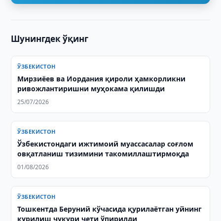
Шунингдек ўқинг
ЎЗБЕКИСТОН
Мирзиёев ва Иордания қироли ҳамкорликни
ривожлантиришни муҳокама қилишди
25/07/2026
ЎЗБЕКИСТОН
Ўзбекистондаги ижтимоий муассасалар соғлом
овқатланиш тизимини такомиллаштирмоқда
01/08/2026
ЎЗБЕКИСТОН
Тошкентда Беруний кўчасида қурилаётган уйнинг
қурилиш чуқури чети ўпирилди