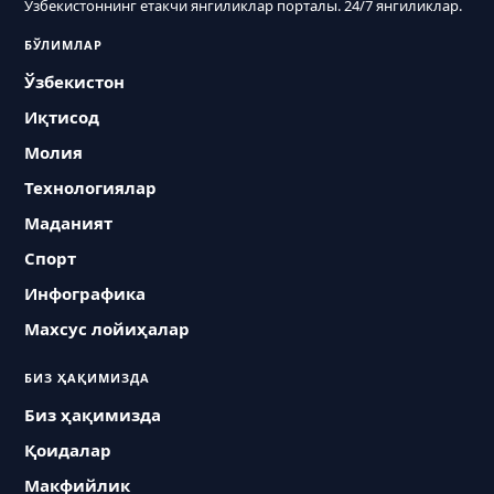
Ўзбекистоннинг етакчи янгиликлар порталы. 24/7 янгиликлар.
БЎЛИМЛАР
Ўзбекистон
Иқтисод
Молия
Технологиялар
Маданият
Спорт
Инфографика
Махсус лойиҳалар
БИЗ ҲАҚИМИЗДА
Биз ҳақимизда
Қоидалар
Макфийлик