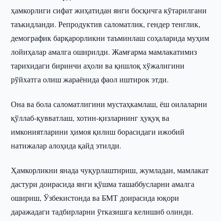
ҳамкорлиги сифат жиҳатидан янги босқичга кўтарилгани
таъкидланди. Репродуктив саломатлик, гендер тенглик,
демографик барқарорликни таъминлаш соҳаларида муҳим
лойиҳалар амалга оширилди. Жамғарма мамлакатимиз
тарихидаги биринчи аҳоли ва қишлоқ хўжалигини
рўйхатга олиш жараёнида фаол иштирок этди.
Она ва бола саломатлигини мустаҳкамлаш, ёш оилаларни
қўллаб-қувватлаш, хотин-қизларнинг ҳуқуқ ва
имкониятларини ҳимоя қилиш борасидаги ижобий
натижалар алоҳида қайд этилди.
Ҳамкорликни янада чуқурлаштириш, жумладан, мамлакат
дастури доирасида янги қўшма ташаббусларни амалга
ошириш, Ўзбекистонда ва БМТ доирасида юқори
даражадаги тадбирларни ўтказишга келишиб олинди.