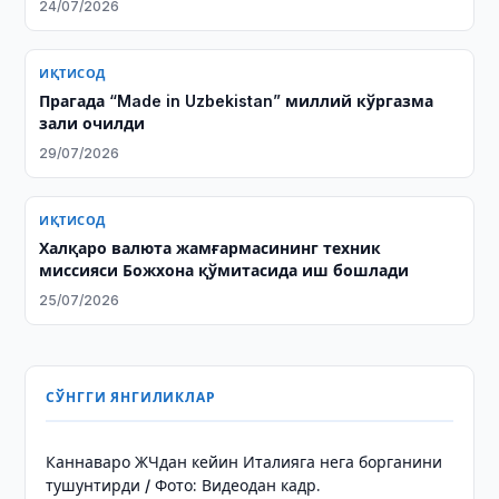
24/07/2026
ИҚТИСОД
Прагада “Made in Uzbekistan” миллий кўргазма
зали очилди
29/07/2026
ИҚТИСОД
Халқаро валюта жамғармасининг техник
миссияси Божхона қўмитасида иш бошлади
25/07/2026
СЎНГГИ ЯНГИЛИКЛАР
Каннаваро ЖЧдан кейин Италияга нега борганини
тушунтирди / Фото: Видеодан кадр.