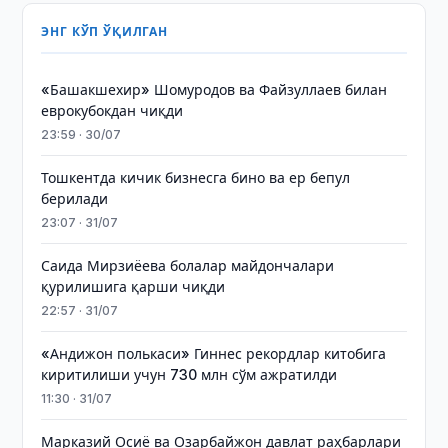
ЭНГ КЎП ЎҚИЛГАН
«Башакшехир» Шомуродов ва Файзуллаев билан
еврокубокдан чиқди
23:59 · 30/07
Тошкентда кичик бизнесга бино ва ер бепул
берилади
23:07 · 31/07
Саида Мирзиёева болалар майдончалари
қурилишига қарши чиқди
22:57 · 31/07
«Андижон полькаси» Гиннес рекордлар китобига
киритилиши учун 730 млн сўм ажратилди
11:30 · 31/07
Марказий Осиё ва Озарбайжон давлат раҳбарлари