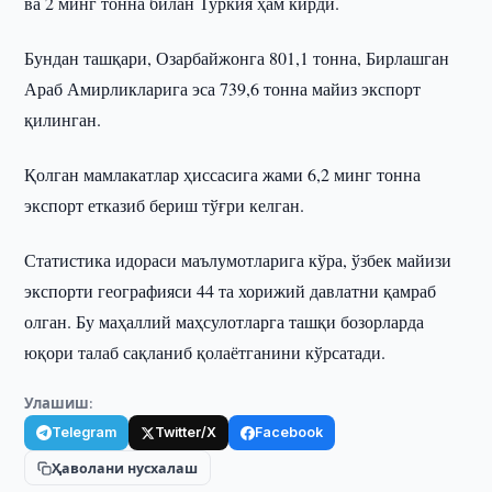
ва 2 минг тонна билан Туркия ҳам кирди.
Бундан ташқари, Озарбайжонга 801,1 тонна, Бирлашган
Араб Амирликларига эса 739,6 тонна майиз экспорт
қилинган.
Қолган мамлакатлар ҳиссасига жами 6,2 минг тонна
экспорт етказиб бериш тўғри келган.
Статистика идораси маълумотларига кўра, ўзбек майизи
экспорти географияси 44 та хорижий давлатни қамраб
олган. Бу маҳаллий маҳсулотларга ташқи бозорларда
юқори талаб сақланиб қолаётганини кўрсатади.
Улашиш:
Telegram
Twitter/X
Facebook
Ҳаволани нусхалаш