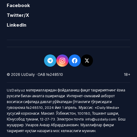
Facebook
Twitter/X
LinkedIn
© 2026 UzDaily · ОАВ №248510
18+
UzDaily.uz материалларидан фойдаланиш фақат таҳририятнинг ёзма
рухсати билан амалга оширилади. Интернет-оммавий ахборот
воситаси сифатида давлат рўйхатидан ўтганлиги тўғрисидаги
гувоҳнома №248510, 2024 йил 1 апрель. Муассис: «Daily Media»
хусусий корхонаси. Манзил: Ўзбекистон, 100180, Тошкент шаҳри,
Юнусобод тумани, 12-27-73. Электрон почта: info@uzdaily.com. Бош
муҳаррир: Умаров Анвар Абрарджанович. Муаллифлар фикри
таҳририят нуқтаи назарига мос келмаслиги мумкин.