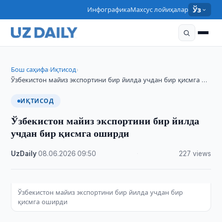
Инфографика
Махсус лойиҳалар
Ўз
Бош саҳифа
Иқтисод
›
›
Ўзбекистон майиз экспортини бир йилда учдан бир қисмга …
ИҚТИСОД
Ўзбекистон майиз экспортини бир йилда
учдан бир қисмга оширди
UzDaily
·
08.06.2026
·
09:50
·
227 views
Ўзбекистон майиз экспортини бир йилда учдан бир
қисмга оширди