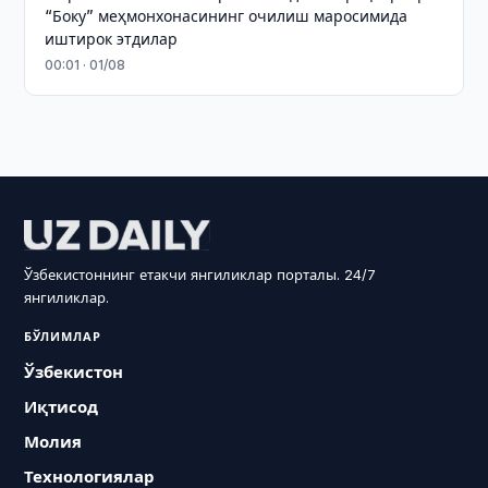
“Боку” меҳмонхонасининг очилиш маросимида
иштирок этдилар
00:01 · 01/08
Ўзбекистоннинг етакчи янгиликлар порталы. 24/7
янгиликлар.
БЎЛИМЛАР
Ўзбекистон
Иқтисод
Молия
Технологиялар