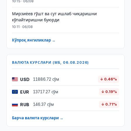
10:15 · 06/08
Мирзиёев гўшт ва сут ишлаб чиқаришни
кўпайтиришни буюрди
10:11 · 06/08
Кўпроқ янгиликлар →
ВАЛЮТА КУРСЛАРИ (МБ, 06.08.2026)
USD
11886.72 сўм
↓ 0.46%
EUR
13717.27 сўм
↓ 0.19%
RUB
146.37 сўм
↓ 0.71%
Барча валюта курслари →