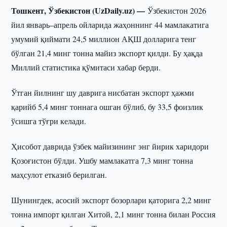
Тошкент, Ўзбекистон (UzDaily.uz) —
Ўзбекистон 2026
йил январь–апрель ойларида жаҳоннинг 44 мамлакатига
умумий қиймати 24,5 миллион АҚШ долларига тенг
бўлган 21,4 минг тонна майиз экспорт қилди. Бу ҳақда
Миллий статистика қўмитаси хабар берди.
Ўтган йилнинг шу даврига нисбатан экспорт ҳажми
қарийб 5,4 минг тоннага ошган бўлиб, бу 33,5 фоизлик
ўсишга тўғри келади.
Ҳисобот даврида ўзбек майизининг энг йирик харидори
Қозоғистон бўлди. Ушбу мамлакатга 7,3 минг тонна
маҳсулот етказиб берилган.
Шунингдек, асосий экспорт бозорлари қаторига 2,2 минг
тонна импорт қилган Хитой, 2,1 минг тонна билан Россия