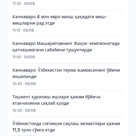
11:30 · 06/08
Каннаваро 4 млн евро маош ҳақидаги миш-
мишларни рад этди
11:15 · 06/08
Каннаваро Машариповнинг Жаҳон чемпионатида
қатнашмагани сабабини тушунтирди
11:00 · 06/08
Каннаваро: Ўзбекистон терма жамоасининг ўйини
яхшиланди
10:45 · 06/08
Тошкент қурилиш ишлари ҳажми бўйича
етакчиликни сақлаб қолди
10:30 · 06/08
Ўзбекистонда соғлиқни сақлаш хизматлари ҳажми
11,3 трлн сўмга етди