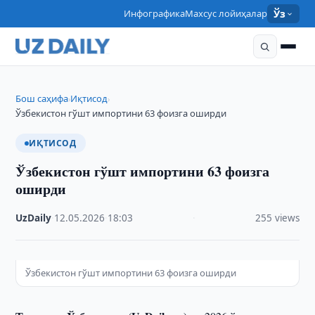
Инфографика
Махсус лойиҳалар
Ўз
Бош саҳифа
Иқтисод
›
›
Ўзбекистон гўшт импортини 63 фоизга оширди
ИҚТИСОД
Ўзбекистон гўшт импортини 63 фоизга
оширди
UzDaily
·
12.05.2026
·
18:03
·
255 views
Ўзбекистон гўшт импортини 63 фоизга оширди