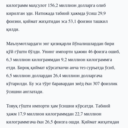
килограмм маҳсулот 156,2 миллион долларга олиб
кирилган эди. Натижада табиий ҳажмда ўсиш 29,9
фоизни, қиймат жиҳатидан эса 53,1 фоизни ташкил
қилди.
Маълумотлардаги энг қизиқарли йўналишлардан бири
қўй гўшти бўлди. Унинг импорти ҳажми 46 фоизга ошиб,
6,3 миллион килограммдан 9,2 миллион килограммга
етди. Бироқ қиймат кўрсаткичи анча тез суръатда ўсиб,
6,5 миллион доллардан 26,4 миллион долларгача
кўтарилди. Бу эса тўрт баравардан зиёд ёки 307 фоизлик
ўсишни англатади.
Товуқ гўшти импорти ҳам ўсишни кўрсатди. Табиий
ҳажм 17,9 миллион килограммдан 22,7 миллион
килограммгача ёки 26,5 фоизга ошди. Қиймат жиҳатидан