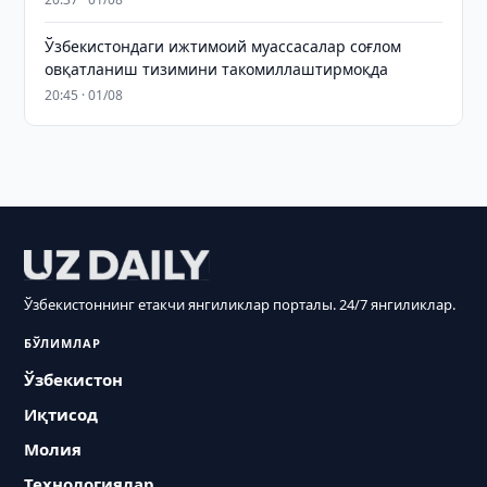
Ўзбекистондаги ижтимоий муассасалар соғлом
овқатланиш тизимини такомиллаштирмоқда
20:45 · 01/08
Ўзбекистоннинг етакчи янгиликлар порталы. 24/7 янгиликлар.
БЎЛИМЛАР
Ўзбекистон
Иқтисод
Молия
Технологиялар