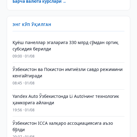
Барча валюта курслари →
ЭНГ КЎП ЎҚИЛГАН
Қуёш панеллар эгаларига 330 млрд сўмдан ортиқ
субсидия берилди
09:00 · 01/08
Ўзбекистон ва Покистон имтиёзли савдо режимини
кенгайтиради
08:45 · 01/08
Yandex Auto Ўзбекистонда Li Auto’нинг технологик
ҳамкорига айланди
19:56 · 01/08
Ўзбекистон ICCA халқаро ассоциациясига аъзо
бўлди
20:37 · 01/08