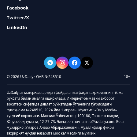
Facebook
Twitter/X
LinkedIn
© 2026 UzDaily · ОАВ №248510
18+
UzDaily.uz материалларидан фойдаланиш фақат таҳририятнинг ёзма
рухсати билан амалга оширилади. Интернет-оммавий ахборот
воситаси сифатида давлат рўйхатидан ўтганлиги тўғрисидаги
гувоҳнома №248510, 2024 йил 1 апрель. Муассис: «Daily Media»
хусусий корхонаси. Манзил: Ўзбекистон, 100180, Тошкент шаҳри,
Юнусобод тумани, 12-27-73. Электрон почта: info@uzdaily.com. Бош
муҳаррир: Умаров Анвар Абрарджанович. Муаллифлар фикри
таҳририят нуқтаи назарига мос келмаслиги мумкин.