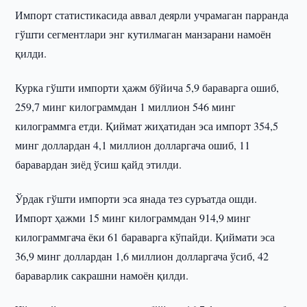
Импорт статистикасида аввал деярли учрамаган парранда
гўшти сегментлари энг кутилмаган манзарани намоён
қилди.
Курка гўшти импорти ҳажм бўйича 5,9 бараварга ошиб,
259,7 минг килограммдан 1 миллион 546 минг
килограммга етди. Қиймат жиҳатидан эса импорт 354,5
минг доллардан 4,1 миллион долларгача ошиб, 11
баравардан зиёд ўсиш қайд этилди.
Ўрдак гўшти импорти эса янада тез суръатда ошди.
Импорт ҳажми 15 минг килограммдан 914,9 минг
килограммгача ёки 61 бараварга кўпайди. Қиймати эса
36,9 минг доллардан 1,6 миллион долларгача ўсиб, 42
бараварлик сакрашни намоён қилди.