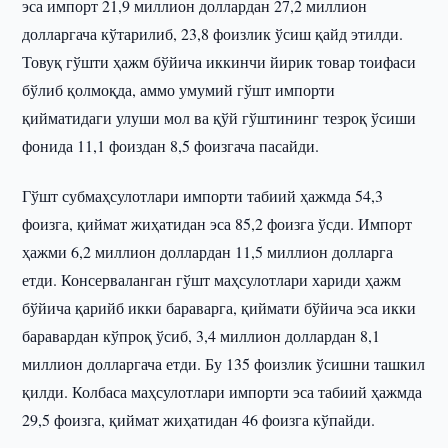
эса импорт 21,9 миллион доллардан 27,2 миллион
долларгача кўтарилиб, 23,8 фоизлик ўсиш қайд этилди.
Товуқ гўшти ҳажм бўйича иккинчи йирик товар тоифаси
бўлиб қолмоқда, аммо умумий гўшт импорти
қийматидаги улуши мол ва қўй гўштининг тезроқ ўсиши
фонида 11,1 фоиздан 8,5 фоизгача пасайди.
Гўшт субмаҳсулотлари импорти табиий ҳажмда 54,3
фоизга, қиймат жиҳатидан эса 85,2 фоизга ўсди. Импорт
ҳажми 6,2 миллион доллардан 11,5 миллион долларга
етди. Консерваланган гўшт маҳсулотлари хариди ҳажм
бўйича қарийб икки бараварга, қиймати бўйича эса икки
баравардан кўпроқ ўсиб, 3,4 миллион доллардан 8,1
миллион долларгача етди. Бу 135 фоизлик ўсишни ташкил
қилди. Колбаса маҳсулотлари импорти эса табиий ҳажмда
29,5 фоизга, қиймат жиҳатидан 46 фоизга кўпайди.