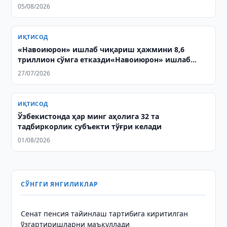
05/08/2026
ИҚТИСОД
«Навоиюрон» ишлаб чиқариш ҳажмини 8,6
триллион сўмга етказди«Навоиюрон» ишлаб
чиқариш ҳажмини 8,6 триллион сўмга етказди
27/07/2026
ИҚТИСОД
Ўзбекистонда ҳар минг аҳолига 32 та
тадбиркорлик субъекти тўғри келади
01/08/2026
СЎНГГИ ЯНГИЛИКЛАР
Сенат пенсия тайинлаш тартибига киритилган
ўзгартиришларни маъқуллади