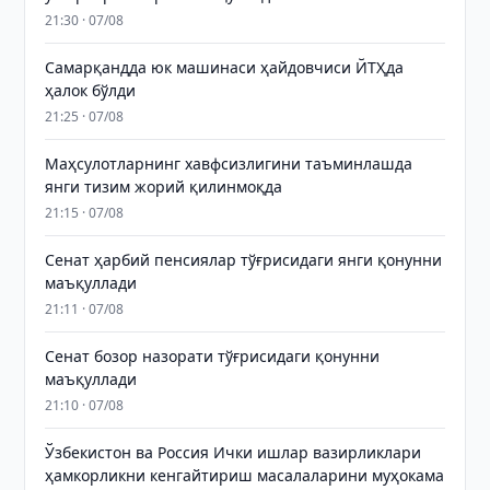
21:30 · 07/08
Самарқандда юк машинаси ҳайдовчиси ЙТҲда
ҳалок бўлди
21:25 · 07/08
Маҳсулотларнинг хавфсизлигини таъминлашда
янги тизим жорий қилинмоқда
21:15 · 07/08
Сенат ҳарбий пенсиялар тўғрисидаги янги қонунни
маъқуллади
21:11 · 07/08
Сенат бозор назорати тўғрисидаги қонунни
маъқуллади
21:10 · 07/08
Ўзбекистон ва Россия Ички ишлар вазирликлари
ҳамкорликни кенгайтириш масалаларини муҳокама