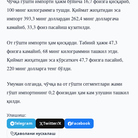
Чўчқа гўшти импорти ҳажм бўйича 16,7 фоизга қисқариб,
100 минг килограммга тушди. Қиймат жиҳатидан эса
импорт 393,3 минг доллардан 262,4 минг долларгача
камайиб, 33,3 фоиз пасайиш кузатилди.
От гўшти импорти ҳам қисқарди. Табиий ҳажм 47,3
фоизга камайиб, 68 минг килограммни ташкил этди.
Қиймат жиҳатидан эса кўрсаткич 47,7 фоизга пасайиб,
220 минг долларга тенг бўлди.
Умуман олганда, чўчқа ва от гўшти сегментлари жами
гўшт импортининг 0,2 фоизидан ҳам кам улушни ташкил
қилди.
Улашиш:
Telegram
Twitter/X
Facebook
Ҳаволани нусхалаш