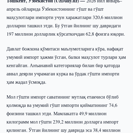
Тошкент, Ўзбекистон (UzDaily.uz) —
2026 йил январь–
апрель ойларида Ўзбекистоннинг гўшт ва гўшт
маҳсулотлари импорти учун харажатлари 320,6 миллион
долларни ташкил этди. Бу ўтган йилнинг шу давридаги
197 миллион долларлик кўрсаткичдан 62,8 фоизга юқори.
Давлат божхона қўмитаси маълумотларига кўра, нафақат
умумий импорт ҳажми ўсган, балки маҳсулот турлари ҳам
кенгайган. Анъанавий категориялар билан бир қаторда
аввал деярли учрамаган курка ва ўрдак гўшти импорти
ҳам жадал ўсмоқда.
Мол гўшти импорт саватининг мутлақ етакчиси бўлиб
қолмоқда ва умумий гўшт импорти қийматининг 74,6
фоизини ташкил этди. Мамлакатга 49,9 миллион
килограмм мол гўшти 239,2 миллион долларга импорт
қилинган. Ўтган йилнинг шу даврида эса 38,4 миллион