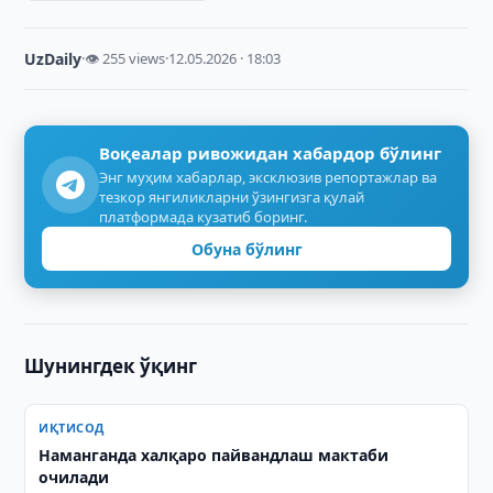
UzDaily
·
👁 255 views
·
12.05.2026 · 18:03
Воқеалар ривожидан хабардор бўлинг
Энг муҳим хабарлар, эксклюзив репортажлар ва
тезкор янгиликларни ўзингизга қулай
платформада кузатиб боринг.
Обуна бўлинг
Шунингдек ўқинг
ИҚТИСОД
Наманганда халқаро пайвандлаш мактаби
очилади