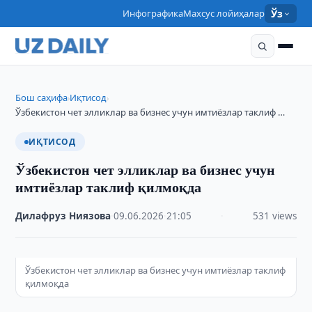
Инфографика
Махсус лойиҳалар
Ўз
Бош саҳифа
Иқтисод
›
›
Ўзбекистон чет элликлар ва бизнес учун имтиёзлар таклиф …
ИҚТИСОД
Ўзбекистон чет элликлар ва бизнес учун
имтиёзлар таклиф қилмоқда
Дилафруз Ниязова
·
09.06.2026
·
21:05
·
531 views
Ўзбекистон чет элликлар ва бизнес учун имтиёзлар таклиф
қилмоқда