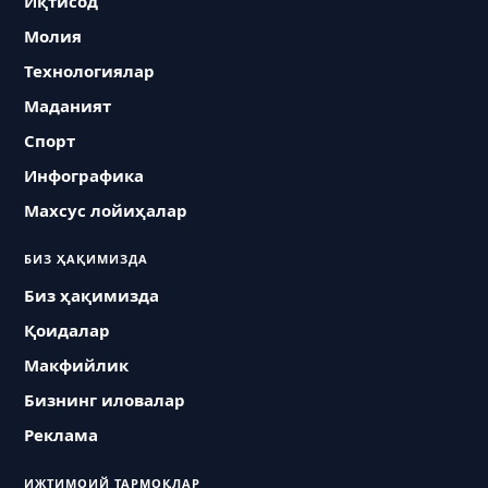
Иқтисод
Молия
Технологиялар
Маданият
Спорт
Инфографика
Махсус лойиҳалар
БИЗ ҲАҚИМИЗДА
Биз ҳақимизда
Қоидалар
Макфийлик
Бизнинг иловалар
Реклама
ИЖТИМОИЙ ТАРМОҚЛАР