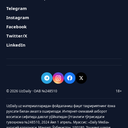
Telegram
Instagram
Facebook
Twitter/X
LinkedIn
© 2026 UzDaily · ОАВ №248510
18+
UzDaily.uz материалларидан фойдаланиш фақат таҳририятнинг ёзма
рухсати билан амалга оширилади. Интернет-оммавий ахборот
воситаси сифатида давлат рўйхатидан ўтганлиги тўғрисидаги
гувоҳнома №248510, 2024 йил 1 апрель. Муассис: «Daily Media»
хусусий корхонаси. Манзил: Ўзбекистон, 100180, Тошкент шаҳри,