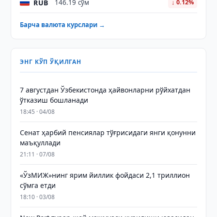
RUB
146.19 сўм
↓ 0.12%
Барча валюта курслари →
ЭНГ КЎП ЎҚИЛГАН
7 августдан Ўзбекистонда ҳайвонларни рўйхатдан
ўтказиш бошланади
18:45 · 04/08
Сенат ҳарбий пенсиялар тўғрисидаги янги қонунни
маъқуллади
21:11 · 07/08
«ЎзМИЖ»нинг ярим йиллик фойдаси 2,1 триллион
сўмга етди
18:10 · 03/08