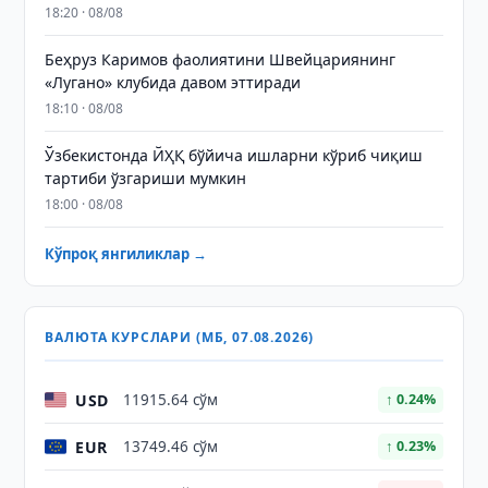
18:20 · 08/08
Беҳруз Каримов фаолиятини Швейцариянинг
«Лугано» клубида давом эттиради
18:10 · 08/08
Ўзбекистонда ЙҲҚ бўйича ишларни кўриб чиқиш
тартиби ўзгариши мумкин
18:00 · 08/08
Кўпроқ янгиликлар →
ВАЛЮТА КУРСЛАРИ (МБ, 07.08.2026)
USD
11915.64 сўм
↑ 0.24%
EUR
13749.46 сўм
↑ 0.23%