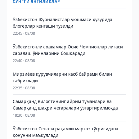
СЎНГГИ ЯНГИЛИКЛАР
Ўзбекистон Журналистлар уюшмаси ҳузурида
блогерлар кенгаши тузилди
22:45 · 08/08
Ўзбекистонлик ҳакамлар Осиё Чемпионлар лигаси
саралаш ўйинларини бошқаради
22:40 · 08/08
Мирзиёев қурувчиларни касб байрами билан
табриклади
22:35 · 08/08
Самарқанд вилоятининг айрим туманлари ва
Самарқанд шаҳри чегаралари ўзгартирилмоқда
18:30 · 08/08
Ўзбекистон Сенати рақамли марказ тўғрисидаги
қонунни маъқуллади