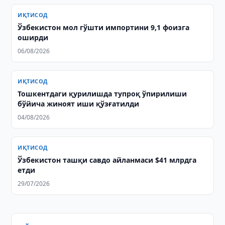
ИҚТИСОД
Ўзбекистон мол гўшти импортини 9,1 фоизга
оширди
06/08/2026
ИҚТИСОД
Тошкентдаги қурилишда тупроқ ўпирилиши
бўйича жиноят иши қўзғатилди
04/08/2026
ИҚТИСОД
Ўзбекистон ташқи савдо айланмаси $41 млрдга
етди
29/07/2026