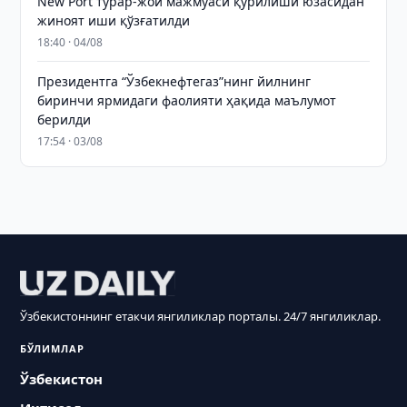
New Port турар-жой мажмуаси қурилиши юзасидан
жиноят иши қўзғатилди
18:40 · 04/08
Президентга “Ўзбекнефтегаз”нинг йилнинг
биринчи ярмидаги фаолияти ҳақида маълумот
берилди
17:54 · 03/08
Ўзбекистоннинг етакчи янгиликлар порталы. 24/7 янгиликлар.
БЎЛИМЛАР
Ўзбекистон