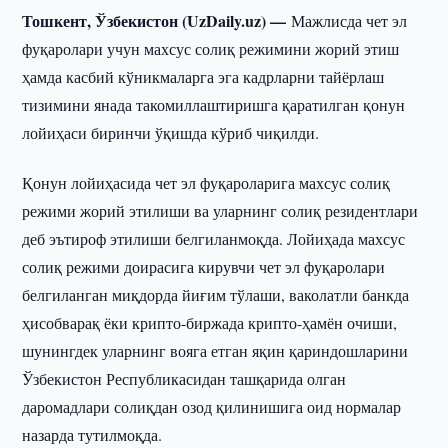
Тошкент, Ўзбекистон (UzDaily.uz) —
Мажлисда чет эл
фуқаролари учун махсус солиқ режимини жорий этиш
ҳамда касбий кўникмаларга эга кадрларни тайёрлаш
тизимини янада такомиллаштиришга қаратилган қонун
лойиҳаси биринчи ўқишда кўриб чиқилди.
Қонун лойиҳасида чет эл фуқароларига махсус солиқ
режими жорий этилиши ва уларнинг солиқ резидентлари
деб эътироф этилиши белгиланмоқда. Лойиҳада махсус
солиқ режими доирасига кирувчи чет эл фуқаролари
белгиланган миқдорда йиғим тўлаши, ваколатли банкда
ҳисобварақ ёки крипто-биржада крипто-ҳамён очиши,
шунингдек уларнинг вояга етган яқин қариндошларини
Ўзбекистон Республикасидан ташқарида олган
даромадлари солиқдан озод қилинишига оид нормалар
назарда тутилмоқда.