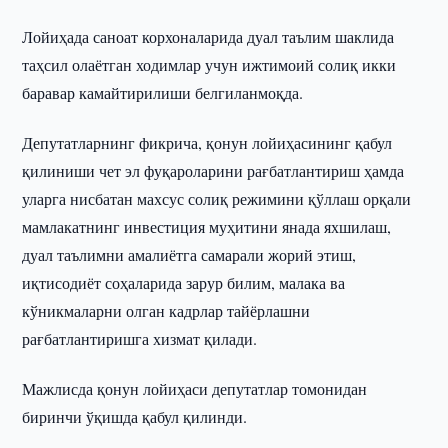
Лойиҳада саноат корхоналарида дуал таълим шаклида
таҳсил олаётган ходимлар учун ижтимоий солиқ икки
баравар камайтирилиши белгиланмоқда.
Депутатларнинг фикрича, қонун лойиҳасининг қабул
қилиниши чет эл фуқароларини рағбатлантириш ҳамда
уларга нисбатан махсус солиқ режимини қўллаш орқали
мамлакатнинг инвестиция муҳитини янада яхшилаш,
дуал таълимни амалиётга самарали жорий этиш,
иқтисодиёт соҳаларида зарур билим, малака ва
кўникмаларни олган кадрлар тайёрлашни
рағбатлантиришга хизмат қилади.
Мажлисда қонун лойиҳаси депутатлар томонидан
биринчи ўқишда қабул қилинди.