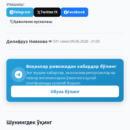
Улашиш:
Telegram
Twitter/X
Facebook
Ҳаволани нусхалаш
Дилафруз Ниязова
·
👁 531 views
·
09.06.2026 · 21:05
Воқеалар ривожидан хабардор бўлинг
Энг муҳим хабарлар, эксклюзив репортажлар ва
тезкор янгиликларни ўзингизга қулай
платформада кузатиб боринг.
Обуна бўлинг
Шунингдек ўқинг