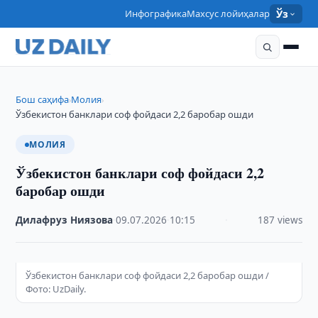
Инфографика
Махсус лойиҳалар
Ўз
Бош саҳифа
Молия
›
›
Ўзбекистон банклари соф фойдаси 2,2 баробар ошди
МОЛИЯ
Ўзбекистон банклари соф фойдаси 2,2
баробар ошди
Дилафруз Ниязова
·
09.07.2026
·
10:15
·
187 views
Ўзбекистон банклари соф фойдаси 2,2 баробар ошди /
Фото: UzDaily.