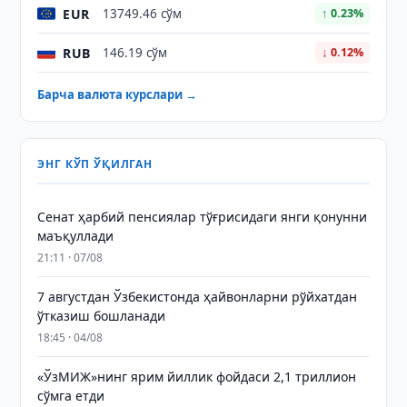
EUR
13749.46 сўм
↑ 0.23%
RUB
146.19 сўм
↓ 0.12%
Барча валюта курслари →
ЭНГ КЎП ЎҚИЛГАН
Сенат ҳарбий пенсиялар тўғрисидаги янги қонунни
маъқуллади
21:11 · 07/08
7 августдан Ўзбекистонда ҳайвонларни рўйхатдан
ўтказиш бошланади
18:45 · 04/08
«ЎзМИЖ»нинг ярим йиллик фойдаси 2,1 триллион
сўмга етди