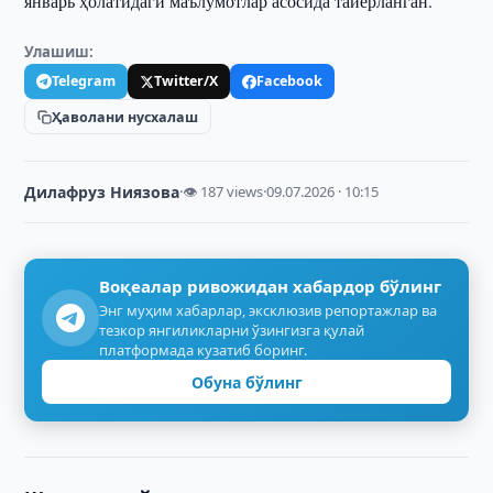
январь ҳолатидаги маълумотлар асосида тайёрланган.
Улашиш:
Telegram
Twitter/X
Facebook
Ҳаволани нусхалаш
Дилафруз Ниязова
·
👁 187 views
·
09.07.2026 · 10:15
Воқеалар ривожидан хабардор бўлинг
Энг муҳим хабарлар, эксклюзив репортажлар ва
тезкор янгиликларни ўзингизга қулай
платформада кузатиб боринг.
Обуна бўлинг