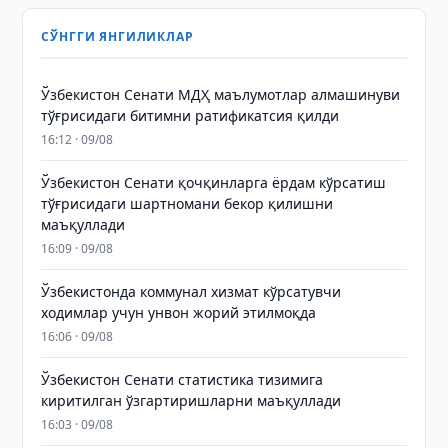
СЎНГГИ ЯНГИЛИКЛАР
Ўзбекистон Сенати МДҲ маълумотлар алмашинуви
тўғрисидаги битимни ратификатсия қилди
16:12 · 09/08
Ўзбекистон Сенати қочқинларга ёрдам кўрсатиш
тўғрисидаги шартномани бекор қилишни
маъқуллади
16:09 · 09/08
Ўзбекистонда коммунал хизмат кўрсатувчи
ходимлар учун унвон жорий этилмоқда
16:06 · 09/08
Ўзбекистон Сенати статистика тизимига
киритилган ўзгартиришларни маъқуллади
16:03 · 09/08