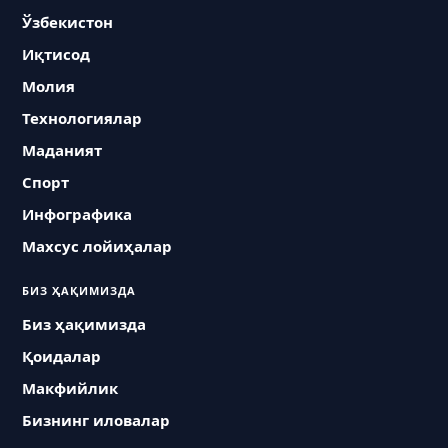
Ўзбекистон
Иқтисод
Молия
Технологиялар
Маданият
Спорт
Инфографика
Махсус лойиҳалар
БИЗ ҲАҚИМИЗДА
Биз ҳақимизда
Қоидалар
Макфийлик
Бизнинг иловалар