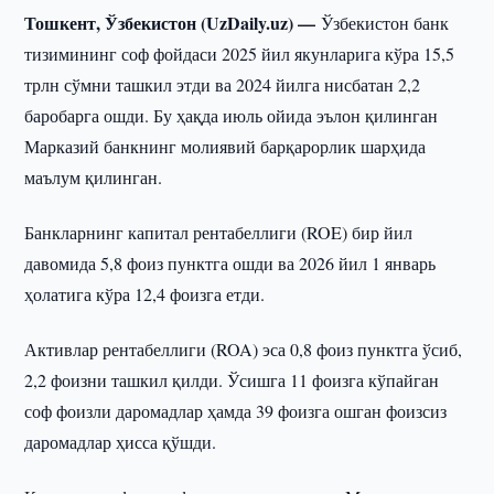
Тошкент, Ўзбекистон (UzDaily.uz) —
Ўзбекистон банк
тизимининг соф фойдаси 2025 йил якунларига кўра 15,5
трлн сўмни ташкил этди ва 2024 йилга нисбатан 2,2
баробарга ошди. Бу ҳақда июль ойида эълон қилинган
Марказий банкнинг молиявий барқарорлик шарҳида
маълум қилинган.
Банкларнинг капитал рентабеллиги (ROE) бир йил
давомида 5,8 фоиз пунктга ошди ва 2026 йил 1 январь
ҳолатига кўра 12,4 фоизга етди.
Активлар рентабеллиги (ROA) эса 0,8 фоиз пунктга ўсиб,
2,2 фоизни ташкил қилди. Ўсишга 11 фоизга кўпайган
соф фоизли даромадлар ҳамда 39 фоизга ошган фоизсиз
даромадлар ҳисса қўшди.