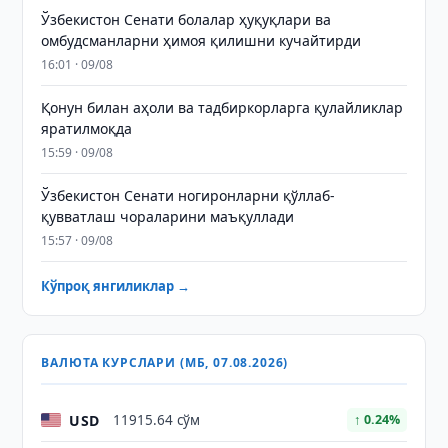
Ўзбекистон Сенати болалар ҳуқуқлари ва
омбудсманларни ҳимоя қилишни кучайтирди
16:01 · 09/08
Қонун билан аҳоли ва тадбиркорларга қулайликлар
яратилмоқда
15:59 · 09/08
Ўзбекистон Сенати ногиронларни қўллаб-
қувватлаш чораларини маъқуллади
15:57 · 09/08
Кўпроқ янгиликлар →
ВАЛЮТА КУРСЛАРИ (МБ, 07.08.2026)
USD
11915.64 сўм
↑ 0.24%