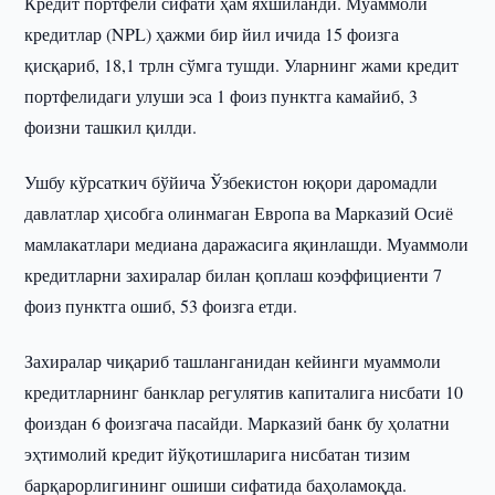
Кредит портфели сифати ҳам яхшиланди. Муаммоли
кредитлар (NPL) ҳажми бир йил ичида 15 фоизга
қисқариб, 18,1 трлн сўмга тушди. Уларнинг жами кредит
портфелидаги улуши эса 1 фоиз пунктга камайиб, 3
фоизни ташкил қилди.
Ушбу кўрсаткич бўйича Ўзбекистон юқори даромадли
давлатлар ҳисобга олинмаган Европа ва Марказий Осиё
мамлакатлари медиана даражасига яқинлашди. Муаммоли
кредитларни захиралар билан қоплаш коэффициенти 7
фоиз пунктга ошиб, 53 фоизга етди.
Захиралар чиқариб ташланганидан кейинги муаммоли
кредитларнинг банклар регулятив капиталига нисбати 10
фоиздан 6 фоизгача пасайди. Марказий банк бу ҳолатни
эҳтимолий кредит йўқотишларига нисбатан тизим
барқарорлигининг ошиши сифатида баҳоламоқда.