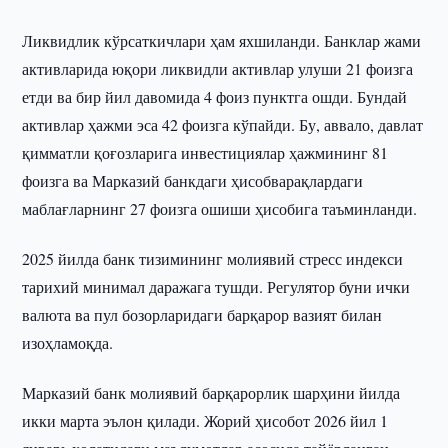
Ликвидлик кўрсаткичлари ҳам яхшиланди. Банклар жами
активларида юқори ликвидли активлар улуши 21 фоизга
етди ва бир йил давомида 4 фоиз пунктга ошди. Бундай
активлар ҳажми эса 42 фоизга кўпайди. Бу, аввало, давлат
қимматли қоғозларига инвестициялар ҳажмининг 81
фоизга ва Марказий банкдаги ҳисобварақлардаги
маблағларнинг 27 фоизга ошиши ҳисобига таъминланди.
2025 йилда банк тизимининг молиявий стресс индекси
тарихий минимал даражага тушди. Регулятор буни ички
валюта ва пул бозорларидаги барқарор вазият билан
изоҳламоқда.
Марказий банк молиявий барқарорлик шарҳини йилда
икки марта эълон қилади. Жорий ҳисобот 2026 йил 1