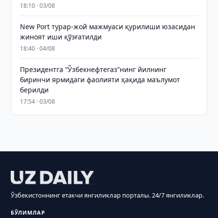
18:10 · 03/08
New Port турар-жой мажмуаси қурилиши юзасидан
жиноят иши қўзғатилди
18:40 · 04/08
Президентга “Ўзбекнефтегаз”нинг йилнинг
биринчи ярмидаги фаолияти ҳақида маълумот
берилди
17:54 · 03/08
Ўзбекистоннинг етакчи янгиликлар порталы. 24/7 янгиликлар.
БЎЛИМЛАР