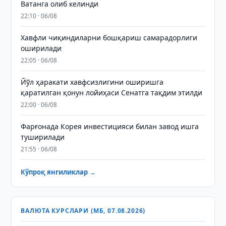
Ватанга олиб келинди
22:10 · 06/08
Хавфли чиқиндиларни бошқариш самарадорлиги
оширилади
22:05 · 06/08
Йўл ҳаракати хавфсизлигини оширишга
қаратилган қонун лойиҳаси Сенатга тақдим этилди
22:00 · 06/08
Фарғонада Корея инвестицияси билан завод ишга
туширилади
21:55 · 06/08
Кўпроқ янгиликлар →
ВАЛЮТА КУРСЛАРИ (МБ, 07.08.2026)