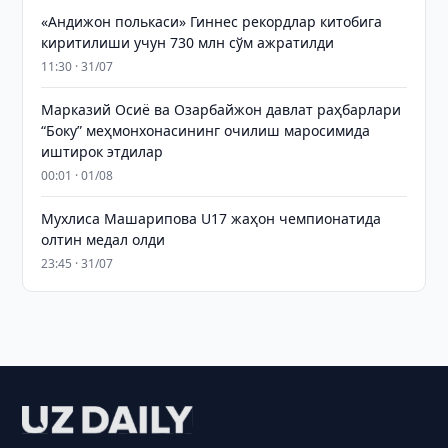
«Андижон полькаси» Гиннес рекордлар китобига
киритилиши учун 730 млн сўм ажратилди
11:30 · 31/07
Марказий Осиё ва Озарбайжон давлат раҳбарлари
“Боку” меҳмонхонасининг очилиш маросимида
иштирок этдилар
00:01 · 01/08
Мухлиса Машарипова U17 жаҳон чемпионатида
олтин медал олди
23:45 · 31/07