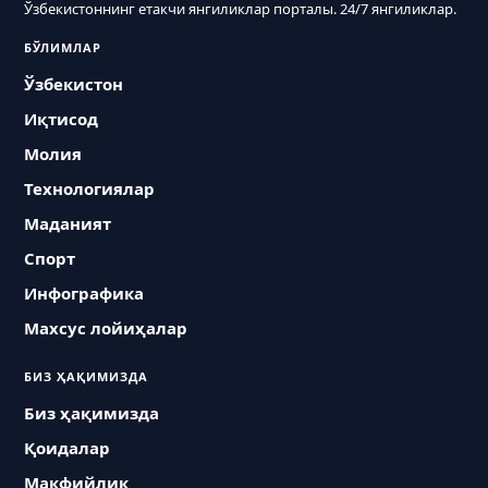
Ўзбекистоннинг етакчи янгиликлар порталы. 24/7 янгиликлар.
БЎЛИМЛАР
Ўзбекистон
Иқтисод
Молия
Технологиялар
Маданият
Спорт
Инфографика
Махсус лойиҳалар
БИЗ ҲАҚИМИЗДА
Биз ҳақимизда
Қоидалар
Макфийлик