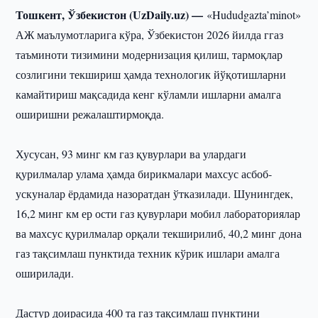
Тошкент, Ўзбекистон (UzDaily.uz) —
«Hududgazta’minot»
АЖ маълумотларига кўра, Ўзбекистон 2026 йилда ггаз
таъминоти тизимини модернизация қилиш, тармоқлар
созлигини текшириш ҳамда технологик йўқотишларни
камайтириш мақсадида кенг кўламли ишларни амалга
оширишни режалаштирмоқда.
Хусусан, 93 минг км газ қувурлари ва улардаги
қурилмалар улама ҳамда бирикмалари махсус асбоб-
ускуналар ёрдамида назоратдан ўтказилади. Шунингдек,
16,2 минг км ер ости газ қувурлари мобил лабораториялар
ва махсус қурилмалар орқали текширилиб, 40,2 минг дона
газ тақсимлаш пунктида техник кўрик ишлари амалга
оширилади.
Дастур доирасида 400 та газ тақсимлаш пунктини