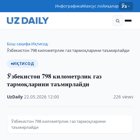
Инфографика
Махсус лойиҳалар
Ўз
Бош саҳифа
Иқтисод
›
›
Ўзбекистон 798 километрлик газ тармоқларини таъмирлайди
ИҚТИСОД
Ўзбекистон 798 километрлик газ
тармоқларини таъмирлайди
UzDaily
·
22.05.2026
·
12:00
·
226 views
Ўзбекистон 798 километрлик газ тармоқларини
таъмирлайди