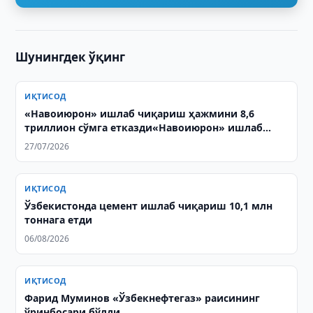
Шунингдек ўқинг
ИҚТИСОД
«Навоиюрон» ишлаб чиқариш ҳажмини 8,6
триллион сўмга етказди«Навоиюрон» ишлаб
чиқариш ҳажмини 8,6 триллион сўмга етказди
27/07/2026
ИҚТИСОД
Ўзбекистонда цемент ишлаб чиқариш 10,1 млн
тоннага етди
06/08/2026
ИҚТИСОД
Фарид Муминов «Ўзбекнефтегаз» раисининг
ўринбосари бўлди