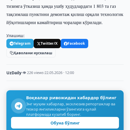
тизимга ўтказиш ҳамда ушбу ҳудудлардаги 1 803 та газ
тақсимлаш пунктини демонтаж қилиш орқали технологик
йўқотишларни камайтириш чоралари кўрилади.
Улашиш:
Telegram
Twitter/X
Facebook
Ҳаволани нусхалаш
UzDaily
·
👁 226 views
·
22.05.2026 · 12:00
Воқеалар ривожидан хабардор бўлинг
Энг муҳим хабарлар, эксклюзив репортажлар ва
тезкор янгиликларни ўзингизга қулай
платформада кузатиб боринг.
Обуна бўлинг