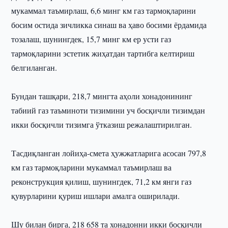
мукаммал таъмирлаш, 6,6 минг км газ тармоқларини
босим остида зичликка синаш ва ҳаво босими ёрдамида
тозалаш, шунингдек, 15,7 минг км ер усти газ
тармоқларини эстетик жиҳатдан тартибга келтириш
белгиланган.
Бундан ташқари, 218,7 мингта аҳоли хонадонининг
табиий газ таъминоти тизимини уч босқичли тизимдан
икки босқичли тизимга ўтказиш режалаштирилган.
Тасдиқланган лойиҳа-смета ҳужжатларига асосан 797,8
км газ тармоқларини мукаммал таъмирлаш ва
реконструкция қилиш, шунингдек, 71,2 км янги газ
қувурларини қуриш ишлари амалга оширилади.
Шу билан бирга, 218 658 та хонадонни икки босқичли