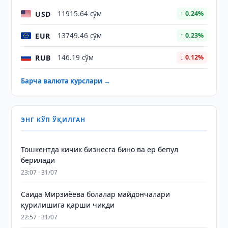
USD
11915.64 сўм
↑ 0.24%
EUR
13749.46 сўм
↑ 0.23%
RUB
146.19 сўм
↓ 0.12%
Барча валюта курслари →
ЭНГ КЎП ЎҚИЛГАН
Тошкентда кичик бизнесга бино ва ер бепул
берилади
23:07 · 31/07
Саида Мирзиёева болалар майдончалари
қурилишига қарши чиқди
22:57 · 31/07