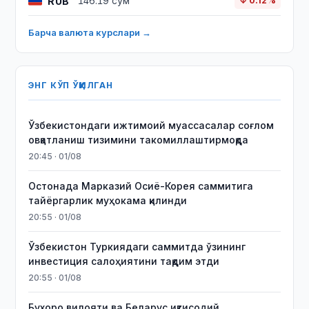
RUB
146.19 сўм
↓ 0.12%
Барча валюта курслари →
ЭНГ КЎП ЎҚИЛГАН
Ўзбекистондаги ижтимоий муассасалар соғлом
овқатланиш тизимини такомиллаштирмоқда
20:45 · 01/08
Остонада Марказий Осиё-Корея саммитига
тайёргарлик муҳокама қилинди
20:55 · 01/08
Ўзбекистон Туркиядаги саммитда ўзининг
инвестиция салоҳиятини тақдим этди
20:55 · 01/08
Бухоро вилояти ва Беларус иқтисодий