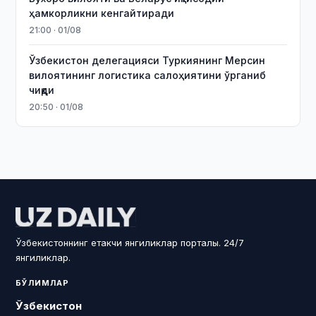
ҳамкорликни кенгайтиради
21:00 · 01/08
Ўзбекистон делегацияси Туркиянинг Мерсин
вилоятининг логистика салоҳиятини ўрганиб
чиқди
20:50 · 01/08
Ўзбекистоннинг етакчи янгиликлар порталы. 24/7
янгиликлар.
БЎЛИМЛАР
Ўзбекистон