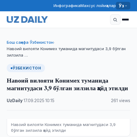
Инфографика
Махсус лойиҳалар
Ўз
Бош саҳифа
Ўзбекистон
›
›
Навоий вилояти Конимех туманида магнитудаси 3,9 бўлган
зилзила …
ЎЗБЕКИСТОН
Навоий вилояти Конимех туманида
магнитудаси 3,9 бўлган зилзила қайд этилди
UzDaily
·
17.09.2025
·
10:15
·
261 views
Навоий вилояти Конимех туманида магнитудаси 3,9
бўлган зилзила қайд этилди