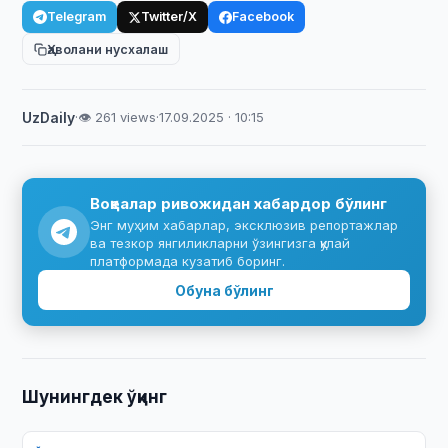
Telegram
Twitter/X
Facebook
Ҳаволани нусхалаш
UzDaily
·
👁 261 views
·
17.09.2025 · 10:15
Воқеалар ривожидан хабардор бўлинг
Энг муҳим хабарлар, эксклюзив репортажлар
ва тезкор янгиликларни ўзингизга қулай
платформада кузатиб боринг.
Обуна бўлинг
Шунингдек ўқинг