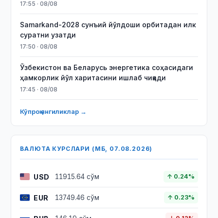
17:55 · 08/08
Samarkand-2028 сунъий йўлдоши орбитадан илк
суратни узатди
17:50 · 08/08
Ўзбекистон ва Беларусь энергетика соҳасидаги
ҳамкорлик йўл харитасини ишлаб чиқади
17:45 · 08/08
Кўпроқ янгиликлар →
ВАЛЮТА КУРСЛАРИ (МБ, 07.08.2026)
USD
11915.64 сўм
↑ 0.24%
EUR
13749.46 сўм
↑ 0.23%