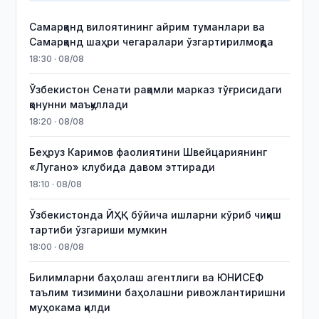
Самарқанд вилоятининг айрим туманлари ва
Самарқанд шаҳри чегаралари ўзгартирилмоқда
18:30 · 08/08
Ўзбекистон Сенати рақамли марказ тўғрисидаги
қонунни маъқуллади
18:20 · 08/08
Беҳруз Каримов фаолиятини Швейцариянинг
«Лугано» клубида давом эттиради
18:10 · 08/08
Ўзбекистонда ЙҲҚ бўйича ишларни кўриб чиқиш
тартиби ўзгариши мумкин
18:00 · 08/08
Билимларни баҳолаш агентлиги ва ЮНИСЕФ
таълим тизимини баҳолашни ривожлантиришни
муҳокама қилди