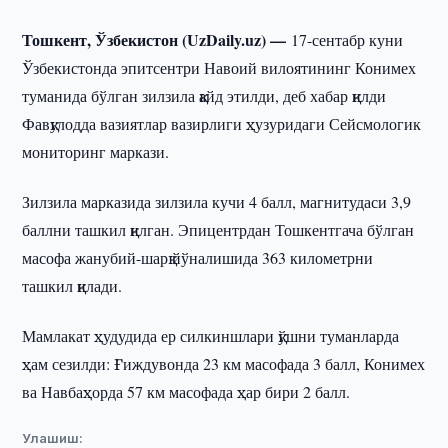
Тошкент, Ўзбекистон (UzDaily.uz) —
17-сентабр куни
Ўзбекистонда эпитсентри Навоий вилоятининг Конимех
туманида бўлган зилзила қайд этилди, деб хабар қилди
Фавқулодда вазиятлар вазирлиги ҳузуридаги Сейсмологик
мониторинг маркази.
Зилзила марказида зилзила кучи 4 балл, магнитудаси 3,9
баллни ташкил қилган. Эпицентрдан Тошкентгача бўлган
масофа жанубий-шарқ йўналишида 363 километрни
ташкил қилади.
Мамлакат ҳудудида ер силкиншлари қўшни туманларда
ҳам сезилди: Ғиждувонда 23 км масофада 3 балл, Конимех
ва Навбаҳорда 57 км масофада ҳар бири 2 балл.
Улашиш: