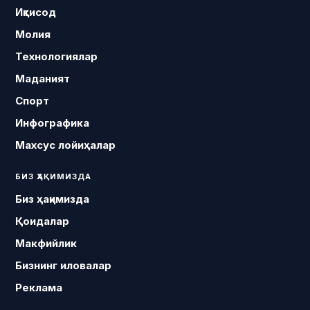
Иқтисод
Молия
Технологиялар
Маданият
Спорт
Инфографика
Махсус лойиҳалар
БИЗ ҲАҚИМИЗДА
Биз ҳақимизда
Қоидалар
Макфийлик
Бизнинг иловалар
Реклама