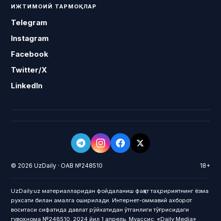
ИЖТИМОИЙ ТАРМОҚЛАР
Telegram
Instagram
Facebook
Twitter/X
LinkedIn
© 2026 UzDaily · ОАВ №248510
18+
UzDaily.uz материалларидан фойдаланиш фақат таҳририятнинг ёзма
рухсати билан амалга оширилади. Интернет-оммавий ахборот
воситаси сифатида давлат рўйхатидан ўтганлиги тўғрисидаги
гувоҳнома №248510, 2024 йил 1 апрель. Муассис: «Daily Media»