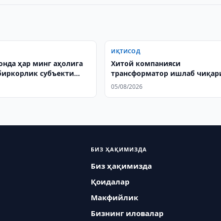
ИҚТИСОД
онда ҳар минг аҳолига
Хитой компанияси
дбиркорлик субъекти
трансформатор ишлаб чиқа
лади
лойиҳасини ишга туширади
05/08/2026
БИЗ ҲАҚИМИЗДА
Биз ҳақимизда
Қоидалар
Макфийлик
Бизнинг иловалар