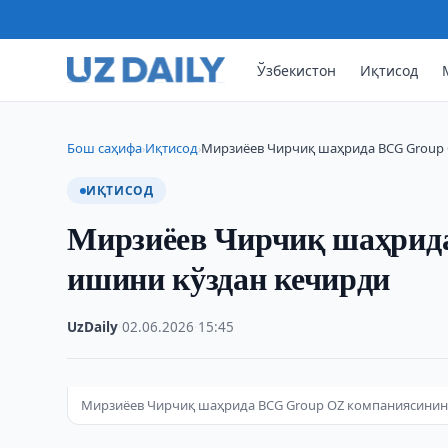
Ўзбекистон
Иқтисод
Бош саҳифа
Иқтисод
Мирзиёев Чирчиқ шаҳрида BCG Group
›
›
ИҚТИСОД
Мирзиёев Чирчиқ шаҳрид
ишини кўздан кечирди
UzDaily
·
02.06.2026
·
15:45
Мирзиёев Чирчиқ шаҳрида BCG Group OZ компаниясинин