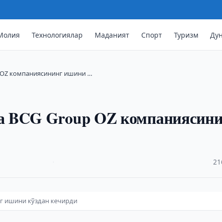
Молия
Технологиялар
Маданият
Спорт
Туризм
Ду
 OZ компаниясининг ишини …
а BCG Group OZ компаниясин
·
21
г ишини кўздан кечирди