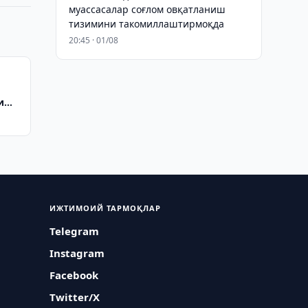
муассасалар соғлом овқатланиш
тизимини такомиллаштирмоқда
20:45 · 01/08
риш
ИЖТИМОИЙ ТАРМОҚЛАР
Telegram
Instagram
Facebook
Twitter/X