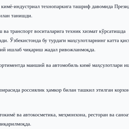
 кимё-индустриал технопаркига ташриф давомида Прези
илан танишди.
 ва транспорт воситаларига техник хизмат кўрсатишда
ди. Ўзбекистонда бу турдаги маҳсулотларнинг катта қи
ллий ишлаб чиқариш жадал ривожланмоқда.
сортиментда маиший ва автомобиль кимё маҳсулотлари и
оирасида россиялик ҳамкор билан ташкил этилган корхо
токимё ва автокосметика, меҳмонхона, ресторан ва саноа
чиқарилмоқда.