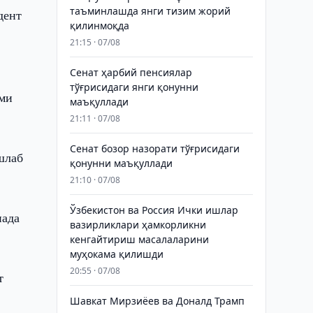
таъминлашда янги тизим жорий
дент
қилинмоқда
21:15 · 07/08
Сенат ҳарбий пенсиялар
тўғрисидаги янги қонунни
сми
маъқуллади
21:11 · 07/08
Сенат бозор назорати тўғрисидаги
шлаб
қонунни маъқуллади
21:10 · 07/08
Ўзбекистон ва Россия Ички ишлар
нада
вазирликлари ҳамкорликни
кенгайтириш масалаларини
муҳокама қилишди
20:55 · 07/08
т
Шавкат Мирзиёев ва Доналд Трамп