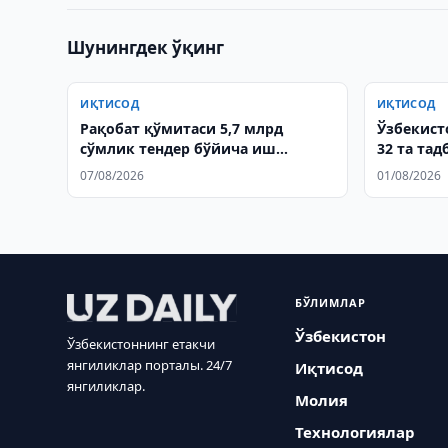
Шунингдек ўқинг
ИҚТИСОД
ИҚТИСОД
Рақобат қўмитаси 5,7 млрд
Ўзбекист
сўмлик тендер бўйича иш
32 та та
қўзғатди
тўғри ке
07/08/2026
01/08/2026
БЎЛИМЛАР
Ўзбекистон
Ўзбекистоннинг етакчи
янгиликлар порталы. 24/7
Иқтисод
янгиликлар.
Молия
Технологиялар