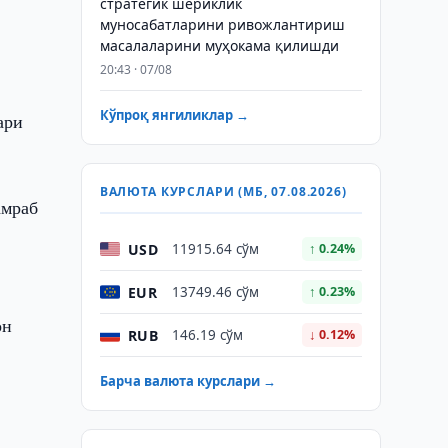
стратегик шериклик
муносабатларини ривожлантириш
масалаларини муҳокама қилишди
20:43 · 07/08
Кўпроқ янгиликлар →
ари
ВАЛЮТА КУРСЛАРИ (МБ, 07.08.2026)
амраб
USD
11915.64 сўм
↑ 0.24%
EUR
13749.46 сўм
↑ 0.23%
он
RUB
146.19 сўм
↓ 0.12%
Барча валюта курслари →