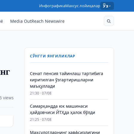
Инфографика
Махсус лойиҳалар
Ўз
нё
Media OutReach Newswire
СЎНГГИ ЯНГИЛИКЛАР
инг
Сенат пенсия тайинлаш тартибига
киритилган ўзгартиришларни
маъқуллади
21:30 · 07/08
6 views
Самарқандда юк машинаси
ҳайдовчиси ЙТҲда ҳалок бўлди
21:25 · 07/08
Маҳсулотларнинг хавфсизлигини