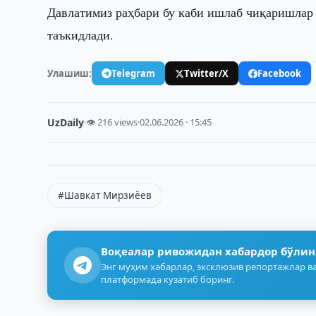
Давлатимиз раҳбари бу каби ишлаб чиқаришлар 
таъкидлади.
Улашиш:
Telegram
Twitter/X
Facebook
UzDaily
·
👁 216 views
·
02.06.2026 · 15:45
#Шавкат Мирзиёев
Воқеалар ривожидан хабардор бўлин
Энг муҳим хабарлар, эксклюзив репортажлар ва
платформада кузатиб боринг.