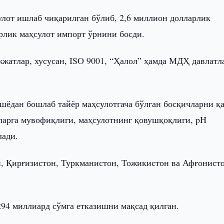
улот ишлаб чиқарилган бўлиб, 2,6 миллион долларлик
арлик маҳсулот импорт ўрнини босди.
жатлар, хусусан, ISO 9001, “Ҳалол” ҳамда МДҲ давлатл
шёдан бошлаб тайёр маҳсулотгача бўлган босқичларни қ
ларга мувофиқлиги, маҳсулотнинг қовушқоқлиги, pH
лади.
н, Қирғизистон, Туркманистон, Тожикистон ва Афғонист
94 миллиард сўмга етказишни мақсад қилган.