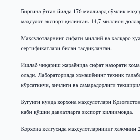
Биргина ўтган йилда 176 миллиард сўмлик маҳс
маҳсулот экспорт қилинган. 14,7 миллион долл
Маҳсулотларнинг сифати миллий ва халқаро ҳуж
сертификатлари билан тасдиқланган.
Ишлаб чиқариш жараёнида сифат назорати хома
олади. Лабораторияда хомашёнинг техник талаб
кўрсаткичи, зичлиги ва самарадорлиги текшири
Бугунги кунда корхона маҳсулотлари Қозоғисто
каби қўшни давлатларга экспорт қилинмоқда.
Корхона келгусида маҳсулотларининг ҳажмини 2