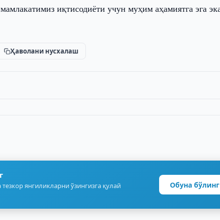
мамлакатимиз иқтисодиёти учун муҳим аҳамиятга эга э
Ҳаволани нусхалаш
г
Обуна бўлинг
 тезкор янгиликларни ўзингизга қулай