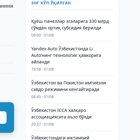
ЭНГ КЎП ЎҚИЛГАН
канини
Қуёш панеллар эгаларига 330 млрд
сўмдан ортиқ субсидия берилди
09:00 · 01/08
Yandex Auto Ўзбекистонда Li
Auto’нинг технологик ҳамкорига
айланди
19:56 · 01/08
Ўзбекистон ва Покистон имтиёзли
савдо режимини кенгайтиради
08:45 · 01/08
Ўзбекистон ICCA халқаро
ассоциациясига аъзо бўлди
20:37 · 01/08
Ўзбекистондаги ижтимоий