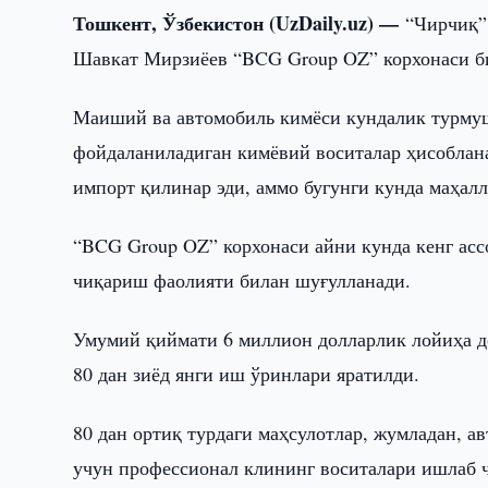
Тошкент, Ўзбекистон (UzDaily.uz) —
“Чирчиқ”
Шавкат Мирзиёев “BCG Group OZ” корхонаси б
Маиший ва автомобиль кимёси кундалик турмуш
фойдаланиладиган кимёвий воситалар ҳисоблана
импорт қилинар эди, аммо бугунги кунда маҳа
“BCG Group OZ” корхонаси айни кунда кенг ас
чиқариш фаолияти билан шуғулланади.
Умумий қиймати 6 миллион долларлик лойиҳа д
80 дан зиёд янги иш ўринлари яратилди.
80 дан ортиқ турдаги маҳсулотлар, жумладан, ав
учун профессионал клининг воситалари ишлаб 