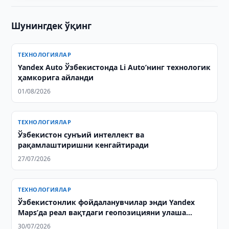
Шунингдек ўқинг
ТЕХНОЛОГИЯЛАР
Yandex Auto Ўзбекистонда Li Auto’нинг технологик
ҳамкорига айланди
01/08/2026
ТЕХНОЛОГИЯЛАР
Ўзбекистон сунъий интеллект ва
рақамлаштиришни кенгайтиради
27/07/2026
ТЕХНОЛОГИЯЛАР
Ўзбекистонлик фойдаланувчилар энди Yandex
Maps’да реал вақтдаги геопозицияни улаша
олади
30/07/2026