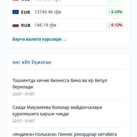
EUR
13749.46 сўм
↑ 0.23%
RUB
146.19 сўм
↓ 0.12%
Барча валюта курслари →
ЭНГ КЎП ЎҚИЛГАН
Тошкентда кичик бизнесга бино ва ер бепул
берилади
23:07 · 31/07
Саида Мирзиёева болалар майдончалари
қурилишига қарши чиқди
22:57 · 31/07
«Андижон полькаси» Гиннес рекордлар китобига