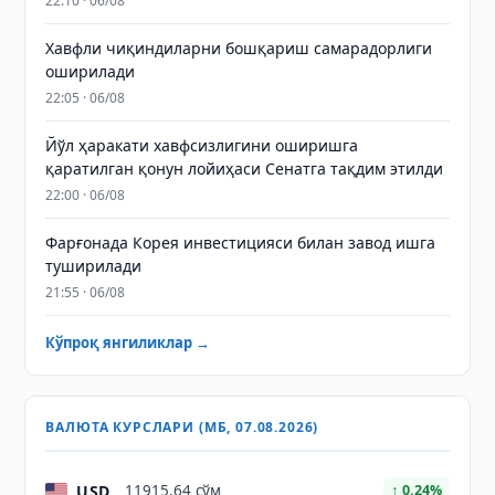
22:10 · 06/08
Хавфли чиқиндиларни бошқариш самарадорлиги
оширилади
22:05 · 06/08
Йўл ҳаракати хавфсизлигини оширишга
қаратилган қонун лойиҳаси Сенатга тақдим этилди
22:00 · 06/08
Фарғонада Корея инвестицияси билан завод ишга
туширилади
21:55 · 06/08
Кўпроқ янгиликлар →
ВАЛЮТА КУРСЛАРИ (МБ, 07.08.2026)
USD
11915.64 сўм
↑ 0.24%