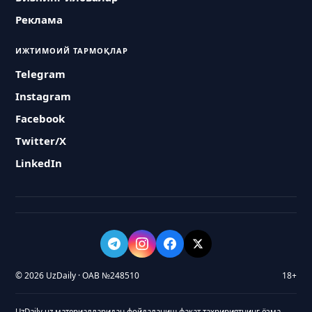
Реклама
ИЖТИМОИЙ ТАРМОҚЛАР
Telegram
Instagram
Facebook
Twitter/X
LinkedIn
© 2026 UzDaily · ОАВ №248510
18+
UzDaily.uz материалларидан фойдаланиш фақат таҳририятнинг ёзма