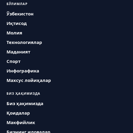
БЎЛИМЛАР
Ўзбекистон
Иқтисод
Молия
Технологиялар
Маданият
Спорт
Инфографика
Махсус лойиҳалар
БИЗ ҲАҚИМИЗДА
Биз ҳақимизда
Қоидалар
Макфийлик
Бизнинг иловалар