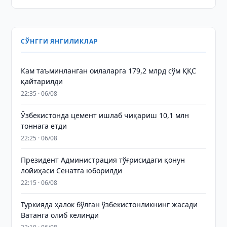
СЎНГГИ ЯНГИЛИКЛАР
Кам таъминланган оилаларга 179,2 млрд сўм ҚҚС
қайтарилди
22:35 · 06/08
Ўзбекистонда цемент ишлаб чиқариш 10,1 млн
тоннага етди
22:25 · 06/08
Президент Администрация тўғрисидаги қонун
лойиҳаси Сенатга юборилди
22:15 · 06/08
Туркияда ҳалок бўлган ўзбекистонликнинг жасади
Ватанга олиб келинди