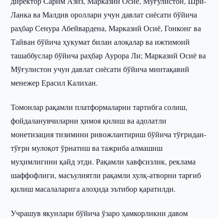
директор Сарим Азиз, Марказий Осиё, Мўғулистон, Шри-
Ланка ва Малдив ороллари учун давлат сиёсати бўйича
раҳбар Сенура Абейвардена, Марказий Осиё, Гонконг ва
Тайван бўйича ҳукумат билан алоқалар ва ижтимоий
ташаббуслар бўйича раҳбар Аурора Ли; Марказий Осиё ва
Мўғулистон учун давлат сиёсати бўйича минтақавий
менежер Ерасил Калихан.
Томонлар рақамли платформаларни тартибга солиш,
фойдаланувчиларни ҳимоя қилиш ва адолатли
монетизация тизимини ривожлантириш бўйича тўғридан-
тўғри мулоқот ўрнатиш ва тажриба алмашиш
муҳимлигини қайд этди. Рақамли хавфсизлик, реклама
шаффофлиги, масъулиятли рақамли хулқ-атворни тарғиб
қилиш масалаларига алоҳида эътибор қаратилди.
Учрашув якунлари бўйича ўзаро ҳамкорликни давом