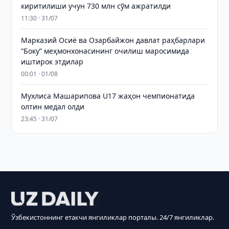
киритилиши учун 730 млн сўм ажратилди
11:30 · 31/07
Марказий Осиё ва Озарбайжон давлат раҳбарлари
“Боку” меҳмонхонасининг очилиш маросимида
иштирок этдилар
00:01 · 01/08
Мухлиса Машарипова U17 жаҳон чемпионатида
олтин медал олди
23:45 · 31/07
Ўзбекистоннинг етакчи янгиликлар порталы. 24/7 янгиликлар.