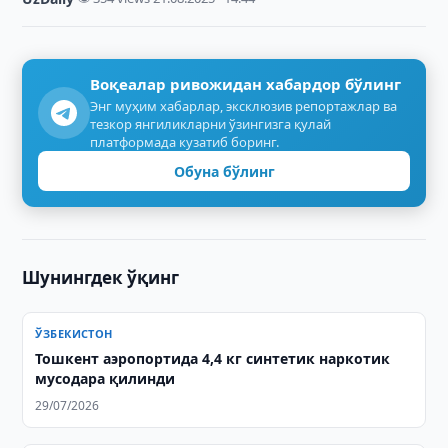
Воқеалар ривожидан хабардор бўлинг
Энг муҳим хабарлар, эксклюзив репортажлар ва
тезкор янгиликларни ўзингизга қулай
платформада кузатиб боринг.
Обуна бўлинг
Шунингдек ўқинг
ЎЗБЕКИСТОН
Тошкент аэропортида 4,4 кг синтетик наркотик
мусодара қилинди
29/07/2026