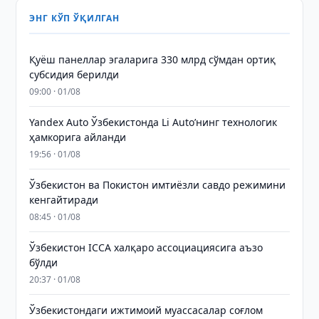
ЭНГ КЎП ЎҚИЛГАН
Қуёш панеллар эгаларига 330 млрд сўмдан ортиқ
субсидия берилди
09:00 · 01/08
Yandex Auto Ўзбекистонда Li Auto’нинг технологик
ҳамкорига айланди
19:56 · 01/08
Ўзбекистон ва Покистон имтиёзли савдо режимини
кенгайтиради
08:45 · 01/08
Ўзбекистон ICCA халқаро ассоциациясига аъзо
бўлди
20:37 · 01/08
Ўзбекистондаги ижтимоий муассасалар соғлом