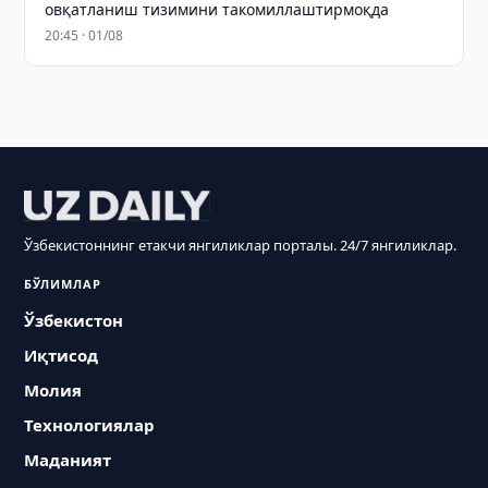
овқатланиш тизимини такомиллаштирмоқда
20:45 · 01/08
Ўзбекистоннинг етакчи янгиликлар порталы. 24/7 янгиликлар.
БЎЛИМЛАР
Ўзбекистон
Иқтисод
Молия
Технологиялар
Маданият