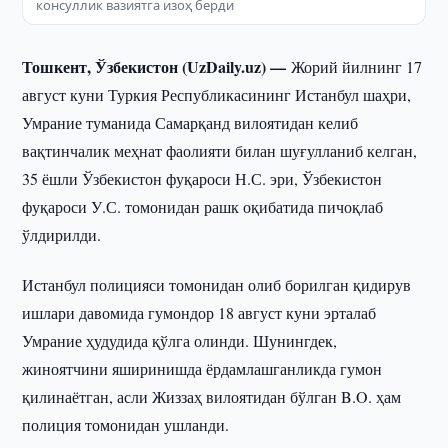
консуллик вазиятга изоҳ берди
Тошкент, Ўзбекистон (UzDaily.uz) —
Жорий йилнинг 17
август куни Туркия Республикасининг Истанбул шаҳри,
Умрание туманида Самарқанд вилоятидан келиб
вақтинчалик меҳнат фаолияти билан шуғулланиб келган,
35 ёшли Ўзбекистон фуқароси Н.С. эри, Ўзбекистон
фуқароси У.С. томонидан рашк оқибатида пичоқлаб
ўлдирилди.
Истанбул полицияси томонидан олиб борилган қидирув
ишлари давомида гумондор 18 август куни эрталаб
Умрание ҳудудида қўлга олинди. Шунингдек,
жиноятчини яширинишда ёрдамлашганликда гумон
қилинаётган, асли Жиззаҳ вилоятидан бўлган B.O. ҳам
полиция томонидан ушланди.