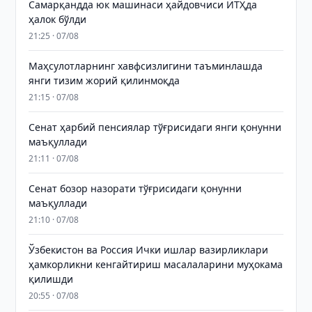
Самарқандда юк машинаси ҳайдовчиси ЙТҲда
ҳалок бўлди
21:25 · 07/08
Маҳсулотларнинг хавфсизлигини таъминлашда
янги тизим жорий қилинмоқда
21:15 · 07/08
Сенат ҳарбий пенсиялар тўғрисидаги янги қонунни
маъқуллади
21:11 · 07/08
Сенат бозор назорати тўғрисидаги қонунни
маъқуллади
21:10 · 07/08
Ўзбекистон ва Россия Ички ишлар вазирликлари
ҳамкорликни кенгайтириш масалаларини муҳокама
қилишди
20:55 · 07/08