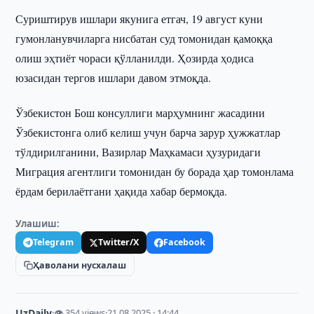
Суриштирув ишлари якунига етгач, 19 август куни
гумонланувчиларга нисбатан суд томонидан қамоққа
олиш эҳтиёт чораси қўлланилди. Ҳозирда ҳодиса
юзасидан тергов ишлари давом этмоқда.
Ўзбекистон Бош консуллиги марҳумнинг жасадини
Ўзбекистонга олиб келиш учун барча зарур ҳужжатлар
тўлдирилганини, Вазирлар Маҳкамаси ҳузуридаги
Миграция агентлиги томонидан бу борада ҳар томонлама
ёрдам берилаётгани ҳақида хабар бермоқда.
Улашиш:
Telegram
Twitter/X
Facebook
Ҳаволани нусхалаш
UzDaily
·
👁 354 views
·
21.08.2025 · 14:44