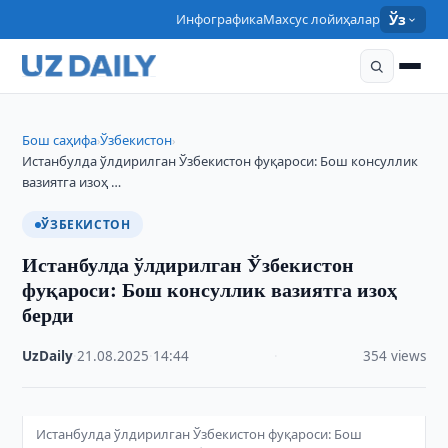
Инфографика
Махсус лойиҳалар
Ўз
Бош саҳифа
Ўзбекистон
›
›
Истанбулда ўлдирилган Ўзбекистон фуқароси: Бош консуллик
вазиятга изоҳ …
ЎЗБЕКИСТОН
Истанбулда ўлдирилган Ўзбекистон
фуқароси: Бош консуллик вазиятга изоҳ
берди
UzDaily
·
21.08.2025
·
14:44
·
354 views
Истанбулда ўлдирилган Ўзбекистон фуқароси: Бош