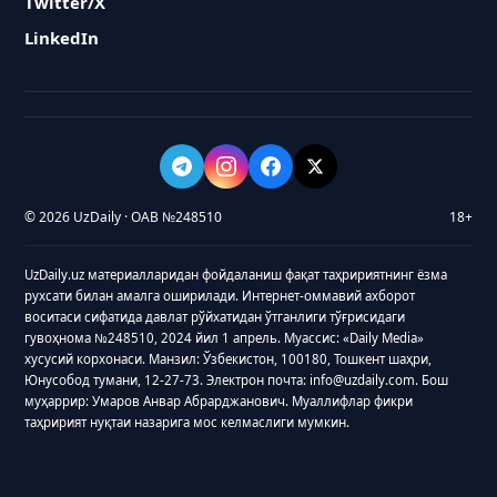
Twitter/X
LinkedIn
© 2026 UzDaily · ОАВ №248510
18+
UzDaily.uz материалларидан фойдаланиш фақат таҳририятнинг ёзма
рухсати билан амалга оширилади. Интернет-оммавий ахборот
воситаси сифатида давлат рўйхатидан ўтганлиги тўғрисидаги
гувоҳнома №248510, 2024 йил 1 апрель. Муассис: «Daily Media»
хусусий корхонаси. Манзил: Ўзбекистон, 100180, Тошкент шаҳри,
Юнусобод тумани, 12-27-73. Электрон почта: info@uzdaily.com. Бош
муҳаррир: Умаров Анвар Абрарджанович. Муаллифлар фикри
таҳририят нуқтаи назарига мос келмаслиги мумкин.