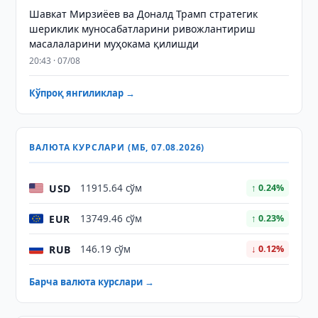
Шавкат Мирзиёев ва Доналд Трамп стратегик
шериклик муносабатларини ривожлантириш
масалаларини муҳокама қилишди
20:43 · 07/08
Кўпроқ янгиликлар →
ВАЛЮТА КУРСЛАРИ (МБ, 07.08.2026)
USD
11915.64 сўм
↑ 0.24%
EUR
13749.46 сўм
↑ 0.23%
RUB
146.19 сўм
↓ 0.12%
Барча валюта курслари →