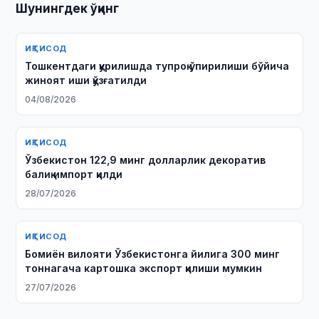
Шунингдек ўқинг
ИҚТИСОД
Тошкентдаги қурилишда тупроқ ўпирилиши бўйича
жиноят иши қўзғатилди
04/08/2026
ИҚТИСОД
Ўзбекистон 122,9 минг долларлик декоратив
балиқ импорт қилди
28/07/2026
ИҚТИСОД
Бомиён вилояти Ўзбекистонга йилига 300 минг
тоннагача картошка экспорт қилиши мумкин
27/07/2026