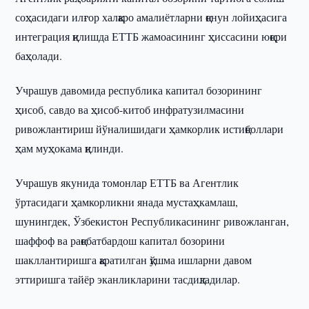
соҳасидаги илғор халқаро амалиётларни қонун лойиҳасига
интеграция қилишда ЕТТБ жамоасининг ҳиссасини юқори
баҳолади.
Учрашув давомида республика капитал бозорининг
ҳисоб, савдо ва ҳисоб-китоб инфратузилмасини
ривожлантириш йўналишидаги ҳамкорлик истиқболлари
ҳам муҳокама қилинди.
Учрашув якунида томонлар ЕТТБ ва Агентлик
ўртасидаги ҳамкорликни янада мустаҳкамлаш,
шунингдек, Ўзбекистон Республикасининг ривожланган,
шаффоф ва рақобатбардош капитал бозорини
шакллантиришга қаратилган қўшма ишларни давом
эттиришга тайёр эканликларини тасдиқладилар.