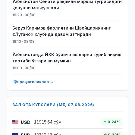
Ўзбекистон Сенати рақамли марказ тўғрисидаги
қонунни маъқуллади
18:20 · 08/08
Беҳруз Каримов фаолиятини Швейцариянинг
«Лугано» клубида давом эттиради
18:10 · 08/08
Ўзбекистонда ЙҲҚ бўйича ишларни кўриб чиқиш
тартиби ўзгариши мумкин
18:00 · 08/08
Кўпроқ янгиликлар →
ВАЛЮТА КУРСЛАРИ (МБ, 07.08.2026)
USD
11915.64 сўм
↑ 0.24%
↑ 0.23%