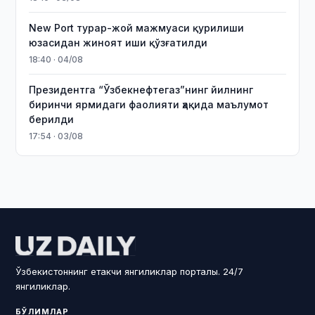
New Port турар-жой мажмуаси қурилиши
юзасидан жиноят иши қўзғатилди
18:40 · 04/08
Президентга “Ўзбекнефтегаз”нинг йилнинг
биринчи ярмидаги фаолияти ҳақида маълумот
берилди
17:54 · 03/08
Ўзбекистоннинг етакчи янгиликлар порталы. 24/7
янгиликлар.
БЎЛИМЛАР