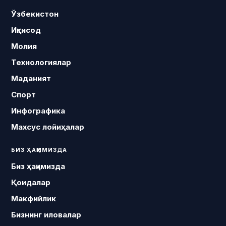
Ўзбекистон
Иқтисод
Молия
Технологиялар
Маданият
Спорт
Инфографика
Махсус лойиҳалар
БИЗ ҲАҚИМИЗДА
Биз ҳақимизда
Қоидалар
Макфийлик
Бизнинг иловалар