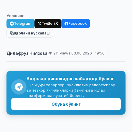
Улашиш:
Telegram
Twitter/X
Facebook
Ҳаволани нусхалаш
Дилафруз Ниязова
·
👁 211 views
·
03.06.2026 · 19:50
Воқеалар ривожидан хабардор бўлинг
Энг муҳим хабарлар, эксклюзив репортажлар
ва тезкор янгиликларни ўзингизга қулай
платформада кузатиб боринг.
Обуна бўлинг