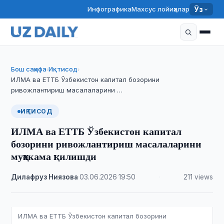
Инфографика
Махсус лойиҳалар
Ўз
Бош саҳифа
Иқтисод
›
›
ИЛМА ва ЕТТБ Ўзбекистон капитал бозорини
ривожлантириш масалаларини …
ИҚТИСОД
ИЛМА ва ЕТТБ Ўзбекистон капитал
бозорини ривожлантириш масалаларини
муҳокама қилишди
Дилафруз Ниязова
·
03.06.2026
·
19:50
·
211 views
ИЛМА ва ЕТТБ Ўзбекистон капитал бозорини