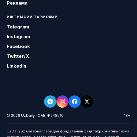
Реклама
ИЖТИМОИЙ ТАРМОҚЛАР
Telegram
Instagram
Facebook
Twitter/X
LinkedIn
© 2026 UzDaily · ОАВ №248510
18+
UzDaily.uz материалларидан фойдаланиш фақат таҳририятнинг ёзма