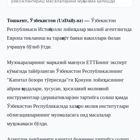
ривожлантириш масалаларини муҳокама қилишди
Тошкент, Ўзбекистон (UzDaily.uz) —
Ўзбекистон
Республикаси Истиқболли лойиҳалар миллий агентлигида
Европа тикланиш ва тараққиёт банки вакиллари билан
учрашув бўлиб ўтди.
Музокараларнинг марказий мавзуси ЕТТБнинг эксперт
кўмагида тайёрланган Ўзбекистон Республикасининг
"Капитал бозори тўғрисида"ги Қонуни лойиҳасининг
айрим қоидалари, хусусан, ҳосилавий молиявий
инструментлар (деривативлар)ни тартибга солиш ҳамда
Ўзбекистон Республикасида халқаро молия институтлари
облигацияларининг муомаласига оид масалалар
муҳокамаси бўлди.
Агентлик раҳбарияти капитал бозорини тартибга солиш