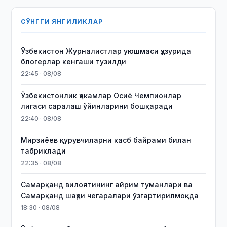
СЎНГГИ ЯНГИЛИКЛАР
Ўзбекистон Журналистлар уюшмаси ҳузурида
блогерлар кенгаши тузилди
22:45 · 08/08
Ўзбекистонлик ҳакамлар Осиё Чемпионлар
лигаси саралаш ўйинларини бошқаради
22:40 · 08/08
Мирзиёев қурувчиларни касб байрами билан
табриклади
22:35 · 08/08
Самарқанд вилоятининг айрим туманлари ва
Самарқанд шаҳри чегаралари ўзгартирилмоқда
18:30 · 08/08