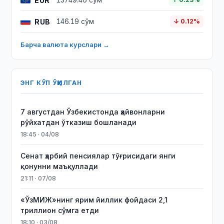
EUR
13749.46 сўм
RUB
146.19 сўм
↓ 0.12%
Барча валюта курслари →
ЭНГ КЎП ЎҚИЛГАН
7 августдан Ўзбекистонда ҳайвонларни
рўйхатдан ўтказиш бошланади
18:45 · 04/08
Сенат ҳарбий пенсиялар тўғрисидаги янги
қонунни маъқуллади
21:11 · 07/08
«ЎзМИЖ»нинг ярим йиллик фойдаси 2,1
триллион сўмга етди
18:10 · 03/08