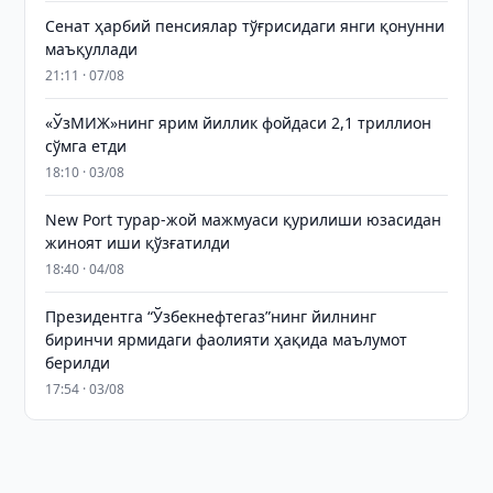
Сенат ҳарбий пенсиялар тўғрисидаги янги қонунни
маъқуллади
21:11 · 07/08
«ЎзМИЖ»нинг ярим йиллик фойдаси 2,1 триллион
сўмга етди
18:10 · 03/08
New Port турар-жой мажмуаси қурилиши юзасидан
жиноят иши қўзғатилди
18:40 · 04/08
Президентга “Ўзбекнефтегаз”нинг йилнинг
биринчи ярмидаги фаолияти ҳақида маълумот
берилди
17:54 · 03/08