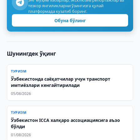
Энг муҳим хабарлар, эксклюзив репортажлар ва
тезкор янгиликларни ўзингизга қулай
платформада кузатиб боринг.
Обуна бўлинг
Шунингдек ўқинг
ТУРИЗМ
Ўзбекистонда саёҳатчилар учун транспорт
имтиёзлари кенгайтирилади
05/08/2026
ТУРИЗМ
Ўзбекистон ICCA халқаро ассоциациясига аъзо
бўлди
01/08/2026