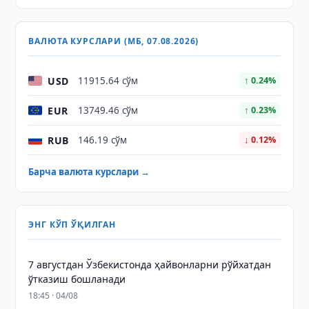
ВАЛЮТА КУРСЛАРИ (МБ, 07.08.2026)
USD
11915.64 сўм
↑ 0.24%
EUR
13749.46 сўм
↑ 0.23%
RUB
146.19 сўм
↓ 0.12%
Барча валюта курслари →
ЭНГ КЎП ЎҚИЛГАН
7 августдан Ўзбекистонда ҳайвонларни рўйхатдан
ўтказиш бошланади
18:45 · 04/08