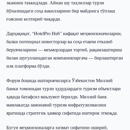
эканини таъкидлади. Айнан шу таҳлиллар турли
йўналишдаги соҳа вакилларини бир майдонга тўплаш
ғоясини келтириб чиқарди.
Дарҳақиқат, “HotelPro Hub” нафақат меҳмонхоначиларни,
балки потенциал инвесторлар ва соҳа етакчи етказиб
берувчиларини — меъморлардан тортиб, рақамлаштириш
билан шуғулланадиган компанияларгача — бирлаштирган
илк платформа бўлди.
Форум бошида иштирокчиларга Ўзбекистон Миллий
банки томонидан турли ҳудудлардаги туризм объектлари
ҳақида батафсил маълумот берилди. Миллий банк
мамлакатда замонавий туризм инфратузилмасини
яратишда стратегик ҳамкор сифатида иштирок этмоқда.
Бугун меҳмонхоналарга хизмат сифатини ошириб,