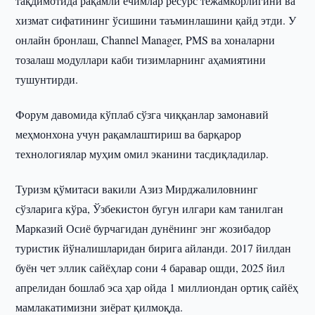
тақдимотида рақамли ечимлар ресурс тежамкорлигини ва
хизмат сифатининг ўсишини таъминлашини қайд этди. У
онлайн бронлаш, Channel Manager, PMS ва хоналарни
тозалаш модуллари каби тизимларнинг аҳамиятини
тушунтирди.
Форум давомида кўплаб сўзга чиққанлар замонавий
меҳмонхона учун рақамлаштириш ва барқарор
технологиялар муҳим омил эканини тасдиқладилар.
Туризм қўмитаси вакили Азиз Мирджалиловнинг
сўзларига кўра, Ўзбекистон бугун илгари кам танилган
Марказий Осиё бурчагидан дунёнинг энг жозибадор
туристик йўналишларидан бирига айланди. 2017 йилдан
буён чет эллик сайёҳлар сони 4 баравар ошди, 2025 йил
апрелидан бошлаб эса ҳар ойда 1 миллиондан ортиқ сайёҳ
мамлакатимизни зиёрат қилмоқда.