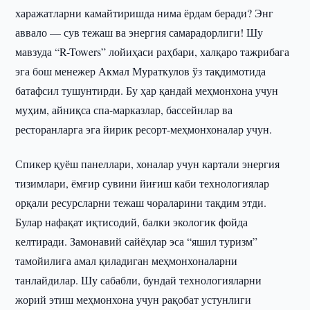
харажатларни камайтиришда нима ёрдам беради? Энг
аввало — сув тежаш ва энергия самарадорлиги! Шу
мавзуда “R-Towers” лойиҳаси раҳбари, халқаро тажрибага
эга бош менежер Акмал Мураткулов ўз тақдимотида
батафсил тушунтирди. Бу ҳар қандай меҳмонхона учун
муҳим, айниқса спа-марказлар, бассейнлар ва
ресторанларга эга йирик ресорт-меҳмонхоналар учун.
Спикер қуёш панеллари, хоналар учун картали энергия
тизимлари, ёмғир сувини йиғиш каби технологиялар
орқали ресурсларни тежаш чораларини тақдим этди.
Булар нафақат иқтисодий, балки экологик фойда
келтиради. Замонавий сайёҳлар эса “яшил туризм”
тамойилига амал қиладиган меҳмонхоналарни
танлайдилар. Шу сабабли, бундай технологияларни
жорий этиш меҳмонхона учун рақобат устунлиги