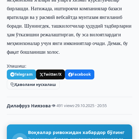
бирлашди. Натижада, иштирокчи компаниялар базаси
яратилади ва у расмий вебсайтда мунтазам янгиланиб
боради. Шунингдек, ташкилотчилар ҳудудий тадбирларни
ҳам ўтказишни режалаштирган, бу эса вилоятлардаги
меҳмонхоналар учун янги имкониятлар очади. Демак, бу
фақат бошланиши холос.
Улашиш:
Telegram
Twitter/X
Facebook
Ҳаволани нусхалаш
Дилафруз Ниязова
·
👁 491 views
·
29.10.2025 · 20:55
Воқеалар ривожидан хабардор бўлинг