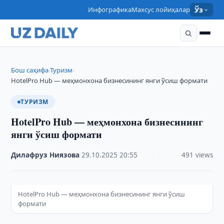
Инфографика
Махсус лойиҳалар
Ўз
Бош саҳифа
Туризм
›
›
HotelPro Hub — меҳмонхона бизнесининг янги ўсиш формати
ТУРИЗМ
HotelPro Hub — меҳмонхона бизнесининг
янги ўсиш формати
Дилафруз Ниязова
·
29.10.2025
·
20:55
·
491 views
HotelPro Hub — меҳмонхона бизнесининг янги ўсиш
формати