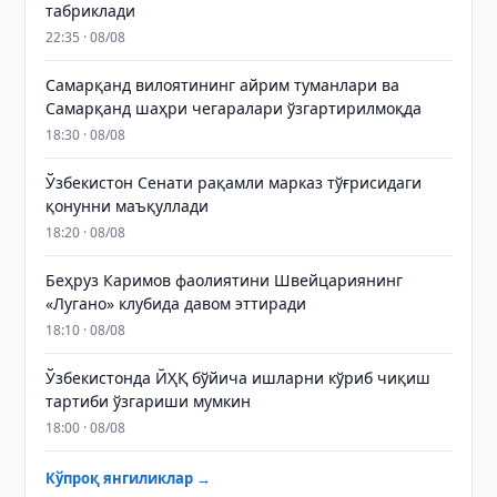
табриклади
22:35 · 08/08
Самарқанд вилоятининг айрим туманлари ва
Самарқанд шаҳри чегаралари ўзгартирилмоқда
18:30 · 08/08
Ўзбекистон Сенати рақамли марказ тўғрисидаги
қонунни маъқуллади
18:20 · 08/08
Беҳруз Каримов фаолиятини Швейцариянинг
«Лугано» клубида давом эттиради
18:10 · 08/08
Ўзбекистонда ЙҲҚ бўйича ишларни кўриб чиқиш
тартиби ўзгариши мумкин
18:00 · 08/08
Кўпроқ янгиликлар →