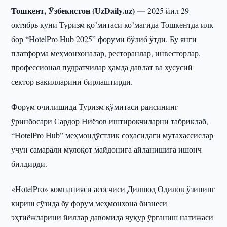
Тошкент, Ўзбекистон (UzDaily.uz) —
2025 йил 29
октябрь куни Туризм қоʼмитаси коʼмагида Тошкентда илк
бор “HotelPro Hub 2025” форуми бўлиб ўтди. Бу янги
платформа меҳмонхоналар, ресторанлар, инвесторлар,
профессионал пудратчилар ҳамда давлат ва хусусий
сектор вакилларини бирлаштирди.
Форум очилишида Туризм қўмитаси раисининг
ўринбосари Сардор Ниёзов иштирокчиларни табриклаб,
“HotelPro Hub” меҳмондўстлик соҳасидаги мутахассислар
учун самарали мулоқот майдонига айланишига ишонч
билдирди.
«HotelPro» компанияси асосчиси Дилшод Одилов ўзининг
кириш сўзида бу форум меҳмонхона бизнеси
эҳтиёжларини йиллар давомида чуқур ўрганиш натижаси