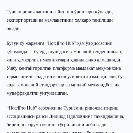
Туризм ривожлангани сайин иш ўринлари кўпаяди,
экспорт ортади ва мамлакатнинг халқаро танилиши
ошади.
Бугун бу жараёнга “HotelPro Hub” ҳам ўз ҳиссасини
қўшмоқда — бу ерда дунёдаги замонавий тенденциялар,
янги ҳамкорлик имкониятлари ҳақида фикр алмашилди.
Ушбу кенгайтирилган платформа мамлакат меҳмонхона
тармоғининг янада интенсив ўсишига хизмат қилади, бу
ерда замонавий стандартлар ва миллий меҳмондўстлик
муваффақиятли уйғунлашган.
“HotelPro Hub” асосчиси ва Туризмни ривожлантириш
ассоциацияси раиси Дилшод Одиловнинг таъкидлашича,
биринчи форум ғоянинг тўғрилигини исботлади —
меҳмонхона эгалари ва уларга хизмат кўрсатувчилар