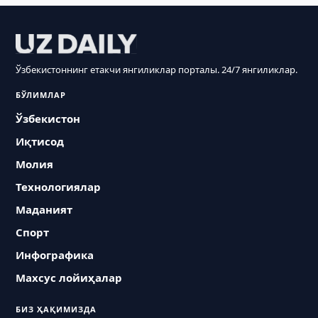
Ўзбекистоннинг етакчи янгиликлар порталы. 24/7 янгиликлар.
БЎЛИМЛАР
Ўзбекистон
Иқтисод
Молия
Технологиялар
Маданият
Спорт
Инфографика
Махсус лойиҳалар
БИЗ ҲАҚИМИЗДА