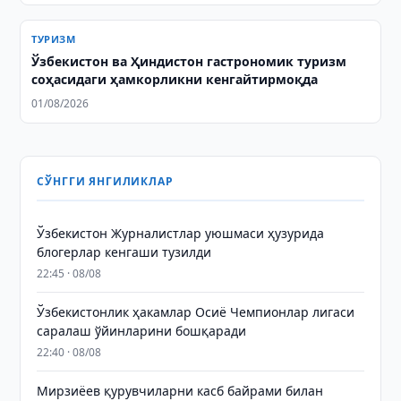
ТУРИЗМ
Ўзбекистон ва Ҳиндистон гастрономик туризм
соҳасидаги ҳамкорликни кенгайтирмоқда
01/08/2026
СЎНГГИ ЯНГИЛИКЛАР
Ўзбекистон Журналистлар уюшмаси ҳузурида
блогерлар кенгаши тузилди
22:45 · 08/08
Ўзбекистонлик ҳакамлар Осиё Чемпионлар лигаси
саралаш ўйинларини бошқаради
22:40 · 08/08
Мирзиёев қурувчиларни касб байрами билан