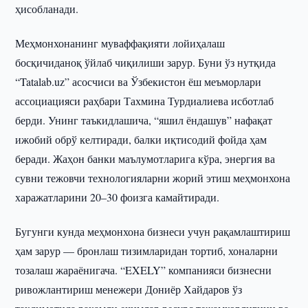
ҳисобланади.
Меҳмонхонанинг муваффақияти лойиҳалаш
босқичиданоқ ўйлаб чиқилиши зарур. Буни ўз нутқида
“Tatalab.uz” асосчиси ва Ўзбекистон ёш меъморлари
ассоциацияси раҳбари Тахмина Турдиалиева исботлаб
берди. Унинг таъкидлашича, “яшил ёндашув” нафақат
ижобий обрў келтиради, балки иқтисодий фойда ҳам
беради. Жаҳон банки маълумотларига кўра, энергия ва
сувни тежовчи технологияларни жорий этиш меҳмонхона
харажатларини 20–30 фоизга камайтиради.
Бугунги кунда меҳмонхона бизнеси учун рақамлаштириш
ҳам зарур — бронлаш тизимларидан тортиб, хоналарни
тозалаш жараёнигача. “EXELY” компанияси бизнесни
ривожлантириш менежери Дониёр Хайдаров ўз