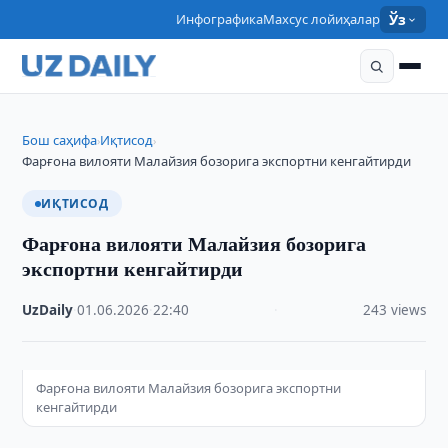
Инфографика
Махсус лойиҳалар
Ўз
Бош саҳифа
Иқтисод
›
›
Фарғона вилояти Малайзия бозорига экспортни кенгайтирди
ИҚТИСОД
Фарғона вилояти Малайзия бозорига
экспортни кенгайтирди
UzDaily
·
01.06.2026
·
22:40
·
243 views
Фарғона вилояти Малайзия бозорига экспортни
кенгайтирди