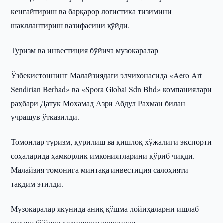
кенгайтириш ва барқарор логистика тизимини
шакллантириш вазифасини қўйди.
Туризм ва инвестиция бўйича музокаралар
Ўзбекистоннинг Малайзиядаги элчихонасида «Aero Art
Sendirian Berhad» ва «Spora Global Sdn Bhd» компаниялари
раҳбари Датук Мохамад Азри Абдул Рахман билан
учрашув ўтказилди.
Томонлар туризм, қурилиш ва қишлоқ хўжалиги экспорти
соҳаларида ҳамкорлик имкониятларини кўриб чиқди.
Малайзия томонига минтақа инвестиция салоҳияти
тақдим этилди.
Музокаралар якунида аниқ қўшма лойиҳаларни ишлаб
чиқиш бўйича келишувга эришилди.