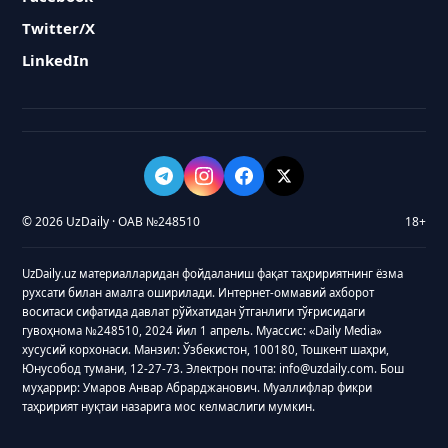
Twitter/X
LinkedIn
© 2026 UzDaily · ОАВ №248510
18+
UzDaily.uz материалларидан фойдаланиш фақат таҳририятнинг ёзма
рухсати билан амалга оширилади. Интернет-оммавий ахборот
воситаси сифатида давлат рўйхатидан ўтганлиги тўғрисидаги
гувоҳнома №248510, 2024 йил 1 апрель. Муассис: «Daily Media»
хусусий корхонаси. Манзил: Ўзбекистон, 100180, Тошкент шаҳри,
Юнусобод тумани, 12-27-73. Электрон почта: info@uzdaily.com. Бош
муҳаррир: Умаров Анвар Абрарджанович. Муаллифлар фикри
таҳририят нуқтаи назарига мос келмаслиги мумкин.