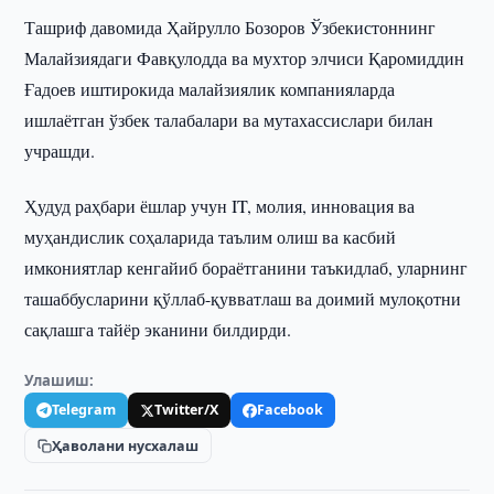
Ташриф давомида Ҳайрулло Бозоров Ўзбекистоннинг
Малайзиядаги Фавқулодда ва мухтор элчиси Қаромиддин
Ғадоев иштирокида малайзиялик компанияларда
ишлаётган ўзбек талабалари ва мутахассислари билан
учрашди.
Ҳудуд раҳбари ёшлар учун IT, молия, инновация ва
муҳандислик соҳаларида таълим олиш ва касбий
имкониятлар кенгайиб бораётганини таъкидлаб, уларнинг
ташаббусларини қўллаб-қувватлаш ва доимий мулоқотни
сақлашга тайёр эканини билдирди.
Улашиш:
Telegram
Twitter/X
Facebook
Ҳаволани нусхалаш