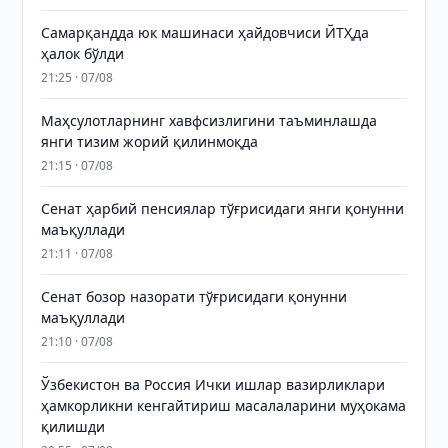
Самарқандда юк машинаси ҳайдовчиси ЙТҲда
ҳалок бўлди
21:25 · 07/08
Маҳсулотларнинг хавфсизлигини таъминлашда
янги тизим жорий қилинмоқда
21:15 · 07/08
Сенат ҳарбий пенсиялар тўғрисидаги янги қонунни
маъқуллади
21:11 · 07/08
Сенат бозор назорати тўғрисидаги қонунни
маъқуллади
21:10 · 07/08
Ўзбекистон ва Россия Ички ишлар вазирликлари
ҳамкорликни кенгайтириш масалаларини муҳокама
қилишди