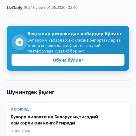
UzDaily
·
👁 243 views
·
01.06.2026 · 22:40
Воқеалар ривожидан хабардор бўлинг
Энг муҳим хабарлар, эксклюзив репортажлар ва
тезкор янгиликларни ўзингизга қулай
платформада кузатиб боринг.
Обуна бўлинг
Шунингдек ўқинг
ИҚТИСОД
Бухоро вилояти ва Беларус иқтисодий
ҳамкорликни кенгайтиради
01/08/2026