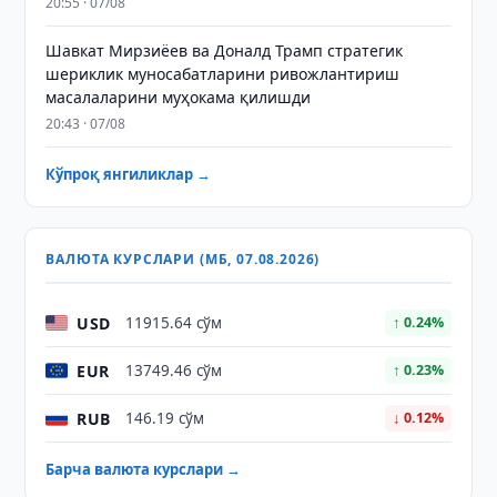
20:55 · 07/08
Шавкат Мирзиёев ва Доналд Трамп стратегик
шериклик муносабатларини ривожлантириш
масалаларини муҳокама қилишди
20:43 · 07/08
Кўпроқ янгиликлар →
ВАЛЮТА КУРСЛАРИ (МБ, 07.08.2026)
USD
11915.64 сўм
↑ 0.24%
EUR
13749.46 сўм
↑ 0.23%
RUB
146.19 сўм
↓ 0.12%
Барча валюта курслари →