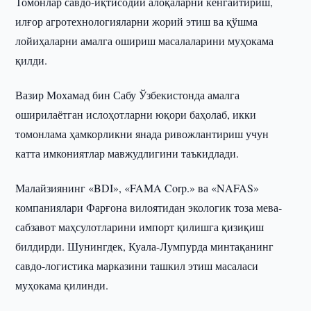
Томонлар савдо-иқтисодий алоқаларни кенгайтириш,
илғор агротехнологияларни жорий этиш ва қўшма
лойиҳаларни амалга ошириш масалаларини муҳокама
қилди.
Вазир Мохамад бин Сабу Ўзбекистонда амалга
оширилаётган ислоҳотларни юқори баҳолаб, икки
томонлама ҳамкорликни янада ривожлантириш учун
катта имкониятлар мавжудлигини таъкидлади.
Малайзиянинг «BDI», «FAMA Corp.» ва «NAFAS»
компаниялари Фарғона вилоятидан экологик тоза мева-
сабзавот маҳсулотларини импорт қилишга қизиқиш
билдирди. Шунингдек, Куала-Лумпурда минтақанинг
савдо-логистика марказини ташкил этиш масаласи
муҳокама қилинди.