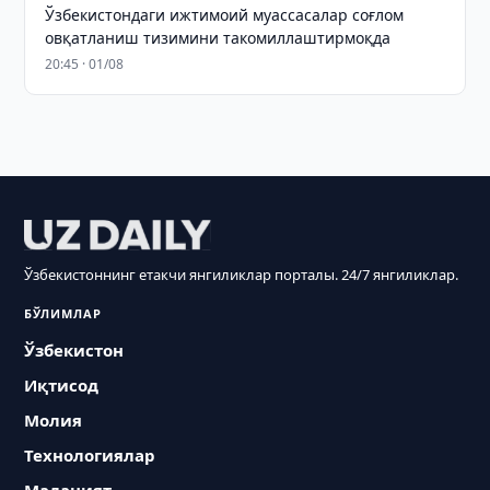
Ўзбекистондаги ижтимоий муассасалар соғлом
овқатланиш тизимини такомиллаштирмоқда
20:45 · 01/08
Ўзбекистоннинг етакчи янгиликлар порталы. 24/7 янгиликлар.
БЎЛИМЛАР
Ўзбекистон
Иқтисод
Молия
Технологиялар