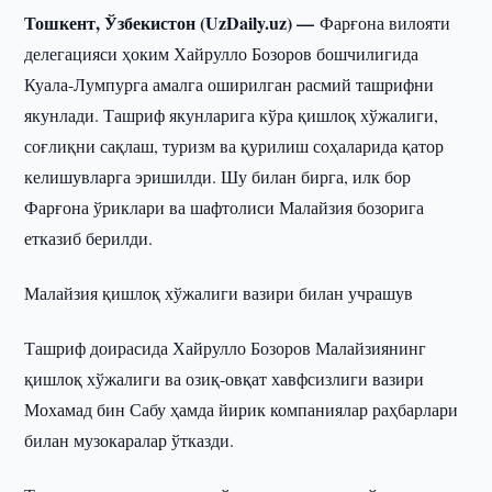
Тошкент, Ўзбекистон (UzDaily.uz) —
Фарғона вилояти
делегацияси ҳоким Хайрулло Бозоров бошчилигида
Куала-Лумпурга амалга оширилган расмий ташрифни
якунлади. Ташриф якунларига кўра қишлоқ хўжалиги,
соғлиқни сақлаш, туризм ва қурилиш соҳаларида қатор
келишувларга эришилди. Шу билан бирга, илк бор
Фарғона ўриклари ва шафтолиси Малайзия бозорига
етказиб берилди.
Малайзия қишлоқ хўжалиги вазири билан учрашув
Ташриф доирасида Хайрулло Бозоров Малайзиянинг
қишлоқ хўжалиги ва озиқ-овқат хавфсизлиги вазири
Мохамад бин Сабу ҳамда йирик компаниялар раҳбарлари
билан музокаралар ўтказди.