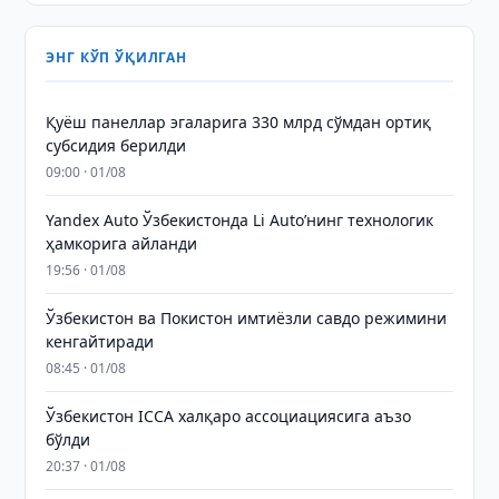
ЭНГ КЎП ЎҚИЛГАН
Қуёш панеллар эгаларига 330 млрд сўмдан ортиқ
субсидия берилди
09:00 · 01/08
Yandex Auto Ўзбекистонда Li Auto’нинг технологик
ҳамкорига айланди
19:56 · 01/08
Ўзбекистон ва Покистон имтиёзли савдо режимини
кенгайтиради
08:45 · 01/08
Ўзбекистон ICCA халқаро ассоциациясига аъзо
бўлди
20:37 · 01/08