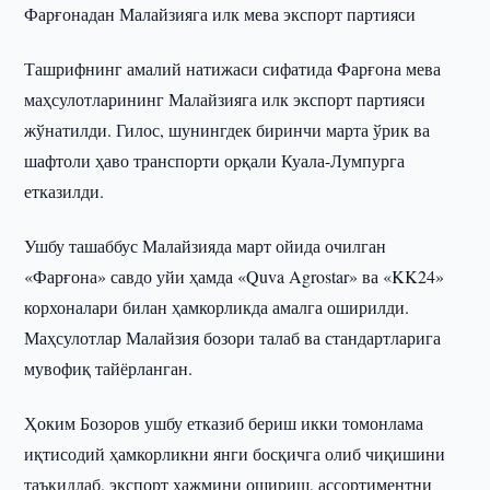
Фарғонадан Малайзияга илк мева экспорт партияси
Ташрифнинг амалий натижаси сифатида Фарғона мева
маҳсулотларининг Малайзияга илк экспорт партияси
жўнатилди. Гилос, шунингдек биринчи марта ўрик ва
шафтоли ҳаво транспорти орқали Куала-Лумпурга
етказилди.
Ушбу ташаббус Малайзияда март ойида очилган
«Фарғона» савдо уйи ҳамда «Quva Agrostar» ва «KK24»
корхоналари билан ҳамкорликда амалга оширилди.
Маҳсулотлар Малайзия бозори талаб ва стандартларига
мувофиқ тайёрланган.
Ҳоким Бозоров ушбу етказиб бериш икки томонлама
иқтисодий ҳамкорликни янги босқичга олиб чиқишини
таъкидлаб, экспорт ҳажмини ошириш, ассортиментни