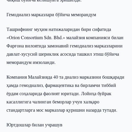
Гемодиализ марказлари бўйича меморандум
Ташрифнинг муҳим натижаларидан бири сифатида
«Orion Consortium Sdn. Bhd.» малайзия компанияси билан
Фарғона вилоятида замонавий гемодиализ марказларини
давлат-хусусий шериклик асосида ташкил этиш бўйича
меморандум имзоланди.
Компания Малайзияда 40 та диализ марказини бошқаради
ҳамда гемодиализ, фармацевтика ва бирламчи тиббий
ёрдам соҳаларида фаолият юритади. Лойиҳа буйрак
касаллигига чалинган беморлар учун халқаро
стандартларга мос марказлар қуришни назарда тутади.
Юртдошлар билан учрашув