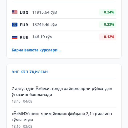
USD
11915.64 сўм
↑ 0.24%
EUR
13749.46 сўм
↑ 0.23%
RUB
146.19 сўм
↓ 0.12%
Барча валюта курслари →
ЭНГ КЎП ЎҚИЛГАН
7 августдан Ўзбекистонда ҳайвонларни рўйхатдан
ўтказиш бошланади
18:45 · 04/08
«ЎзМИЖ»нинг ярим йиллик фойдаси 2,1 триллион
сўмга етди
18:10 · 03/08