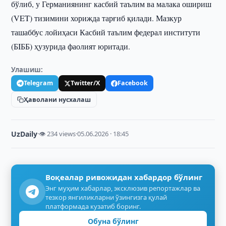
бўлиб, у Германиянинг касбий таълим ва малака ошириш
(VET) тизимини хорижда тарғиб қилади. Мазкур
ташаббус лойиҳаси Касбий таълим федерал институти
(БIББ) ҳузурида фаолият юритади.
Улашиш:
Telegram
Twitter/X
Facebook
Ҳаволани нусхалаш
UzDaily
·
👁 234 views
·
05.06.2026 · 18:45
Воқеалар ривожидан хабардор бўлинг
Энг муҳим хабарлар, эксклюзив репортажлар ва
тезкор янгиликларни ўзингизга қулай
платформада кузатиб боринг.
Обуна бўлинг