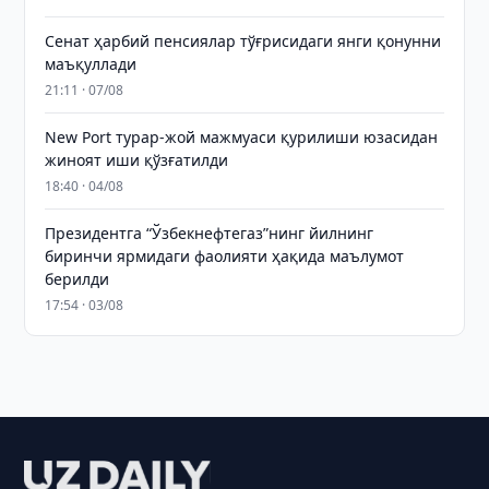
Сенат ҳарбий пенсиялар тўғрисидаги янги қонунни
маъқуллади
21:11 · 07/08
New Port турар-жой мажмуаси қурилиши юзасидан
жиноят иши қўзғатилди
18:40 · 04/08
Президентга “Ўзбекнефтегаз”нинг йилнинг
биринчи ярмидаги фаолияти ҳақида маълумот
берилди
17:54 · 03/08