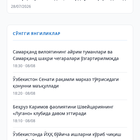
28/07/2026
СЎНГГИ ЯНГИЛИКЛАР
Самарқанд вилоятининг айрим туманлари ва
Самарқанд шаҳри чегаралари ўзгартирилмоқда
18:30 · 08/08
Ўзбекистон Сенати рақамли марказ тўғрисидаги
қонунни маъқуллади
18:20 · 08/08
Беҳруз Каримов фаолиятини Швейцариянинг
«Лугано» клубида давом эттиради
18:10 · 08/08
Ўзбекистонда ЙҲҚ бўйича ишларни кўриб чиқиш