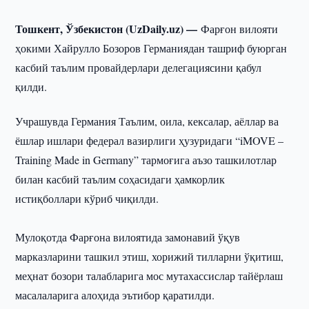
Тошкент, Ўзбекистон (UzDaily.uz) —
Фарғон вилояти
ҳокими Хайрулло Бозоров Германиядан ташриф буюрган
касбий таълим провайдерлари делегациясини қабул
қилди.
Учрашувда Германия Таълим, оила, кексалар, аёллар ва
ёшлар ишлари федерал вазирлиги ҳузуридаги “iMOVE –
Training Made in Germany” тармоғига аъзо ташкилотлар
билан касбий таълим соҳасидаги ҳамкорлик
истиқболлари кўриб чиқилди.
Мулоқотда Фарғона вилоятида замонавий ўқув
марказларини ташкил этиш, хорижий тилларни ўқитиш,
меҳнат бозори талабларига мос мутахассислар тайёрлаш
масалаларига алоҳида эътибор қаратилди.