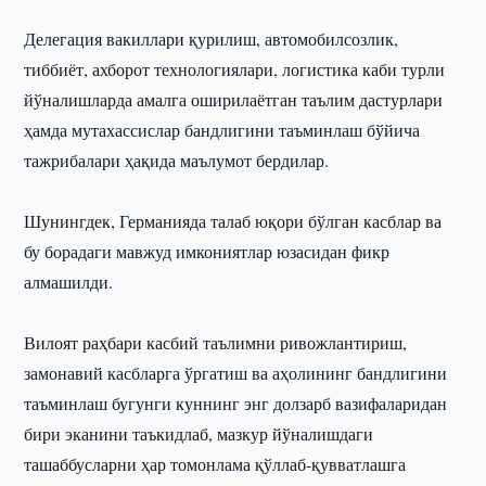
Делегация вакиллари қурилиш, автомобилсозлик,
тиббиёт, ахборот технологиялари, логистика каби турли
йўналишларда амалга оширилаётган таълим дастурлари
ҳамда мутахассислар бандлигини таъминлаш бўйича
тажрибалари ҳақида маълумот бердилар.
Шунингдек, Германияда талаб юқори бўлган касблар ва
бу борадаги мавжуд имкониятлар юзасидан фикр
алмашилди.
Вилоят раҳбари касбий таълимни ривожлантириш,
замонавий касбларга ўргатиш ва аҳолининг бандлигини
таъминлаш бугунги куннинг энг долзарб вазифаларидан
бири эканини таъкидлаб, мазкур йўналишдаги
ташаббусларни ҳар томонлама қўллаб-қувватлашга