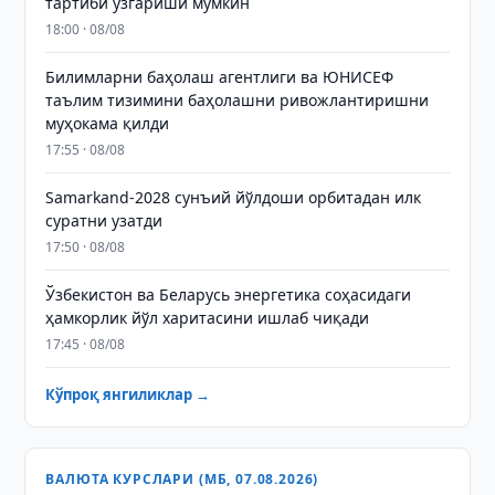
тартиби ўзгариши мумкин
18:00 · 08/08
Билимларни баҳолаш агентлиги ва ЮНИСЕФ
таълим тизимини баҳолашни ривожлантиришни
муҳокама қилди
17:55 · 08/08
Samarkand-2028 сунъий йўлдоши орбитадан илк
суратни узатди
17:50 · 08/08
Ўзбекистон ва Беларусь энергетика соҳасидаги
ҳамкорлик йўл харитасини ишлаб чиқади
17:45 · 08/08
Кўпроқ янгиликлар →
ВАЛЮТА КУРСЛАРИ (МБ, 07.08.2026)