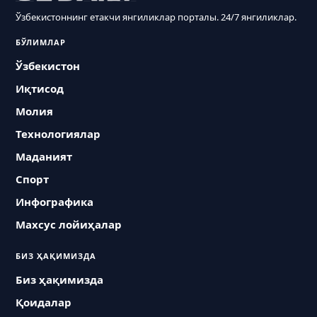
Ўзбекистоннинг етакчи янгиликлар порталы. 24/7 янгиликлар.
БЎЛИМЛАР
Ўзбекистон
Иқтисод
Молия
Технологиялар
Маданият
Спорт
Инфографика
Махсус лойиҳалар
БИЗ ҲАҚИМИЗДА
Биз ҳақимизда
Қоидалар