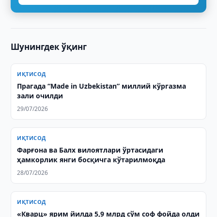
Шунингдек ўқинг
ИҚТИСОД
Прагада “Made in Uzbekistan” миллий кўргазма
зали очилди
29/07/2026
ИҚТИСОД
Фарғона ва Балх вилоятлари ўртасидаги
ҳамкорлик янги босқичга кўтарилмоқда
28/07/2026
ИҚТИСОД
«Кварц» ярим йилда 5,9 млрд сўм соф фойда олди