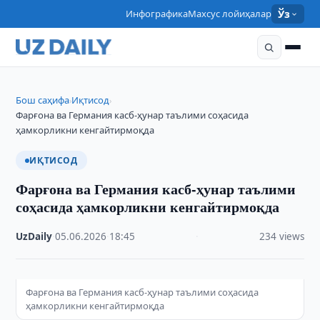
Инфографика
Махсус лойиҳалар
Ўз
Бош саҳифа
Иқтисод
›
›
Фарғона ва Германия касб-ҳунар таълими соҳасида
ҳамкорликни кенгайтирмоқда
ИҚТИСОД
Фарғона ва Германия касб-ҳунар таълими
соҳасида ҳамкорликни кенгайтирмоқда
UzDaily
·
05.06.2026
·
18:45
·
234 views
Фарғона ва Германия касб-ҳунар таълими соҳасида
ҳамкорликни кенгайтирмоқда