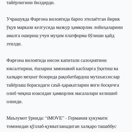
тайёрлигини билдирди.
Учрашувда Фарғона вилоятида барпо этилаётган йирик
ўқув маркази келгусида мазкур ҳамкорлик лойиҳаларини
амалга ошириш учун муҳим платформа бўлиши қайд
этилди.
Фарғона вилоятида инсон капитали салоҳиятини
юксалтириш, ёшларни замонавий касбларга ўқитиш ва
халқаро меҳнат бозорида рақобатбардош мутахассислар
тайёрлаш борасидаги саъй-ҳаракатларни янги босқичга
олиб чиқиш юзасидан ҳамкорлик масалалари келишиб
олинди.
Маълумот ўрнида: “iMOVE” - Германия ҳукумати
томонидан қўллаб-қувватланадиган халқаро ташаббус