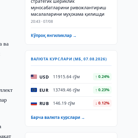
стратегик шериклик
муносабатларини ривожлантириш
масалаларини муҳокама қилишди
20:43 · 07/08
Кўпроқ янгиликлар →
а ва
ш
ВАЛЮТА КУРСЛАРИ (МБ, 07.08.2026)
USD
11915.64 сўм
↑ 0.24%
ллект
EUR
13749.46 сўм
↑ 0.23%
лар
RUB
146.19 сўм
↓ 0.12%
Барча валюта курслари →
а
фақат