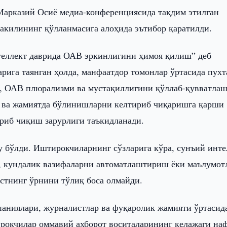
арказий Осиё медиа-конференциясида тақдим этилган
килининг қўлланмасига алоҳида эътибор қаратилди.
теллект даврида ОАВ эркинлигини ҳимоя қилиш” деб
ига таянган ҳолда, манфаатдор томонлар ўртасида пухт
, ОАВ плюрализми ва мустақиллигини қўллаб-қувватла
ш ва жамиятда бўлинишларни келтириб чиқаришга қарши
риб чиқиш зарурлиги таъкидланади.
 бўлди. Иштирокчиларнинг сўзларига кўра, сунъий инте
н, кундалик вазифаларни автоматлаштириш ёки маълумот
тнинг ўрнини тўлиқ боса олмайди.
паниялари, журналистлар ва фуқаролик жамияти ўртасид
рокчилар оммавий ахборот воситаларининг келажаги на