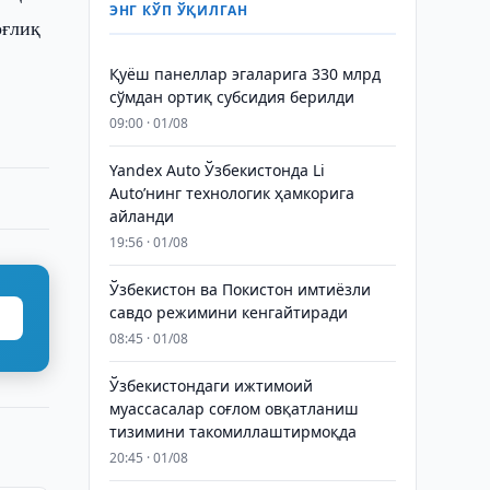
ЭНГ КЎП ЎҚИЛГАН
оғлиқ
Қуёш панеллар эгаларига 330 млрд
сўмдан ортиқ субсидия берилди
09:00 · 01/08
Yandex Auto Ўзбекистонда Li
Auto’нинг технологик ҳамкорига
айланди
19:56 · 01/08
Ўзбекистон ва Покистон имтиёзли
савдо режимини кенгайтиради
08:45 · 01/08
Ўзбекистондаги ижтимоий
муассасалар соғлом овқатланиш
тизимини такомиллаштирмоқда
20:45 · 01/08