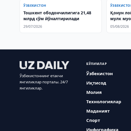
ЎЗБЕКИСТОН
ЎЗБЕКИСТО
Тошкент ободончилигига 21,48
Қонун ло
млрд сўм йўналтирилади
мулк муо
29/07/2026
05/08/2026
БЎЛИМЛАР
Ўзбекистон
Ўзбекистоннинг етакчи
янгиликлар порталы. 24/7
Иқтисод
янгиликлар.
Молия
Технологиялар
Маданият
Спорт
Инфографика