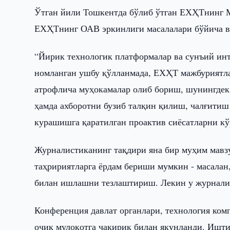
Ўтган йили Тошкентда бўлиб ўтган ЕХҲТнинг М
ЕХҲТнинг ОАВ эркинлиги масалалари бўйича ва
“Йирик технологик платформалар ва сунъий ин
номланган ушбу қўлланмада, ЕХҲТ мажбуриятлар
атрофлича муҳокамалар олиб бориш, шунингдек
ҳамда ахборотни бузиб талқин қилиш, чалғити
курашишга қаратилган проактив сиёсатларни кў
Журналистиканинг тақдири яна бир муҳим мавзу
таҳририятларга ёрдам бериши мумкин - масала
билан ишлашни тезлаштириш. Лекин у журналис
Конференция давлат органлари, технология ком
очиқ мулоқотга чақириқ билан якунланди. Ишти