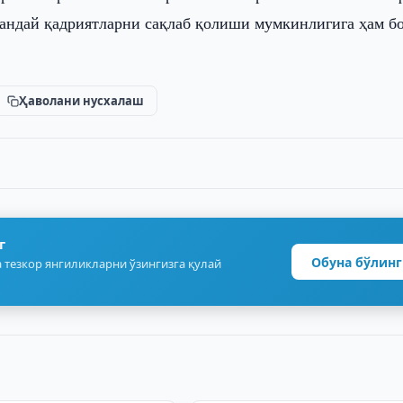
 қандай қадриятларни сақлаб қолиши мумкинлигига ҳам б
Ҳаволани нусхалаш
г
Обуна бўлинг
 тезкор янгиликларни ўзингизга қулай