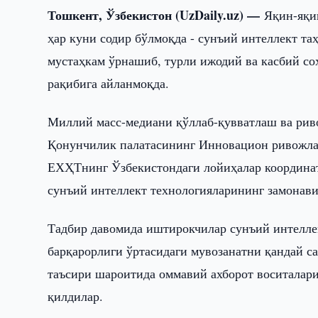
Тошкент, Ўзбекистон (UzDaily.uz) —
Яқин-яқи
ҳар куни содир бўлмоқда - сунъий интеллект т
мустаҳкам ўрнашиб, турли ижодий ва касбий со
рақибига айланмоқда.
Миллий масс-медиани қўллаб-қувватлаш ва ри
Қонунчилик палатасининг Инновацион ривожлан
ЕХҲТнинг Ўзбекистондаги лойиҳалар координат
сунъий интеллект технологияларининг замонав
Тадбир давомида иштирокчилар сунъий интелле
барқарорлиги ўртасидаги мувозанатни қандай с
таъсири шароитида оммавий ахборот воситалар
қилдилар.