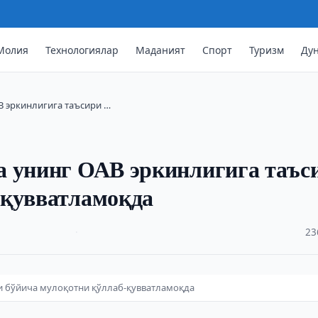
Молия
Технологиялар
Маданият
Спорт
Туризм
Ду
В эркинлигига таъсири …
а унинг ОАВ эркинлигига таъс
-қувватламоқда
·
23
ри бўйича мулоқотни қўллаб-қувватламоқда