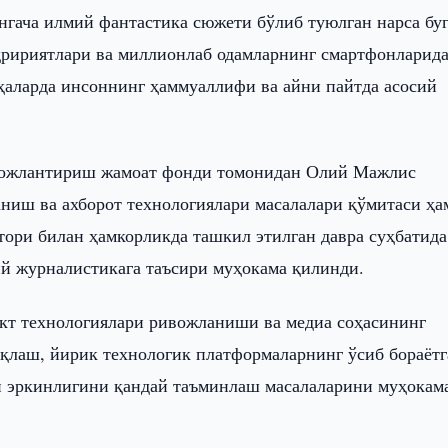
нгача илмий фантастика сюжети бўлиб туюлган нарса бу
аҳририятлари ва миллионлаб одамларнинг смартфонларид
ҳаларда инсоннинг ҳаммуаллифи ва айни пайтда асосий
вожлантириш жамоат фонди томонидан Олий Мажлис
иш ва ахборот технологиялари масалалари қўмитаси ҳа
ори билан ҳамкорликда ташкил этилган давра суҳбатида
ий журналистикага таъсири муҳокама қилинди.
кт технологиялари ривожланиши ва медиа соҳасининг
ақлаш, йирик технологик платформаларнинг ўсиб бораёт
и эркинлигини қандай таъминлаш масалаларини муҳокам