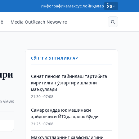
Инфографика
Махсус лойиҳалар
Ўз
нё
Media OutReach Newswire
СЎНГГИ ЯНГИЛИКЛАР
ири
Сенат пенсия тайинлаш тартибига
киритилган ўзгартиришларни
маъқуллади
21:30 · 07/08
6 views
Самарқандда юк машинаси
ҳайдовчиси ЙТҲда ҳалок бўлди
21:25 · 07/08
Маҳсулотларнинг хавфсизлигини