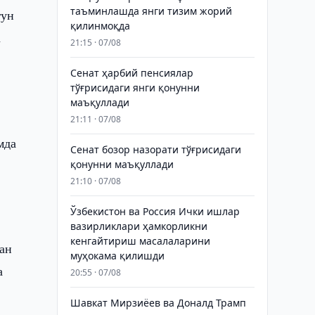
таъминлашда янги тизим жорий
гун
қилинмоқда
а
21:15 · 07/08
Сенат ҳарбий пенсиялар
тўғрисидаги янги қонунни
маъқуллади
21:11 · 07/08
мда
Сенат бозор назорати тўғрисидаги
қонунни маъқуллади
21:10 · 07/08
Ўзбекистон ва Россия Ички ишлар
вазирликлари ҳамкорликни
кенгайтириш масалаларини
ган
муҳокама қилишди
а
20:55 · 07/08
Шавкат Мирзиёев ва Доналд Трамп