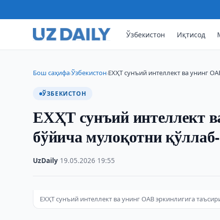
Ўзбекистон
Иқтисод
Бош саҳифа
Ўзбекистон
ЕХҲТ сунъий интеллект ва унинг ОА
›
›
ЎЗБЕКИСТОН
ЕХҲТ сунъий интеллект в
бўйича мулоқотни қўллаб
UzDaily
·
19.05.2026
·
19:55
ЕХҲТ сунъий интеллект ва унинг ОАВ эркинлигига таъси