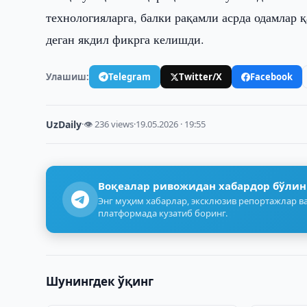
технологияларга, балки рақамли асрда одамлар
деган якдил фикрга келишди.
Улашиш:
Telegram
Twitter/X
Facebook
UzDaily
·
👁 236 views
·
19.05.2026 · 19:55
Воқеалар ривожидан хабардор бўлин
Энг муҳим хабарлар, эксклюзив репортажлар ва
платформада кузатиб боринг.
Шунингдек ўқинг