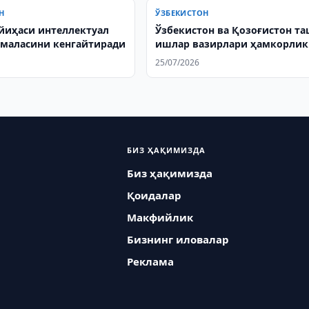
Н
ЎЗБЕКИСТОН
йиҳаси интеллектуал
Ўзбекистон ва Қозоғистон т
маласини кенгайтиради
ишлар вазирлари ҳамкорли
муҳокама қилишди
25/07/2026
БИЗ ҲАҚИМИЗДА
Биз ҳақимизда
Қоидалар
Макфийлик
Бизнинг иловалар
Реклама