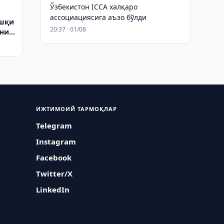
Ўзбекистон ICCA халқаро
ассоциациясига аъзо бўлди
ашқи
20:37 · 01/08
кни
ИЖТИМОИЙ ТАРМОҚЛАР
Telegram
Instagram
Facebook
Twitter/X
LinkedIn