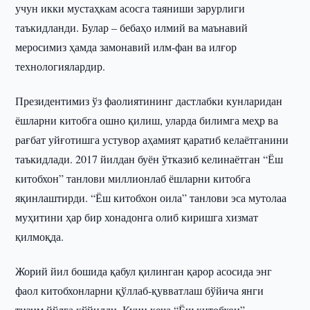
учун икки мустаҳкам асосга таяниши зарурлиги
таъкидланди. Булар – бебаҳо илмий ва маънавий
меросимиз ҳамда замонавий илм-фан ва илғор
технологиялардир.
Президентимиз ўз фаолиятининг дастлабки кунларидан
ёшларни китобга ошно қилиш, уларда билимга меҳр ва
рағбат уйғотишга устувор аҳамият қаратиб келаётганини
таъкидлади. 2017 йилдан буён ўтказиб келинаётган “Ёш
китобхон” танлови миллионлаб ёшларни китобга
яқинлаштирди. “Ёш китобхон оила” танлови эса мутолаа
муҳитини ҳар бир хонадонга олиб киришга хизмат
қилмоқда.
Жорий йил бошида қабул қилинган қарор асосида энг
фаол китобхонларни қўллаб-қувватлаш бўйича янги
тизим йўлга қўйилди. Куни кеча “Ёш китобхон”