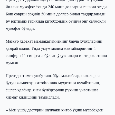
йиллик мукофот фонди 240 минг долларни ташкил этади.
Бош соврин соҳиби 50 минг доллар билан тақдирланади.
Бу юртимиз тарихида китобхонлик бўйича энг салмоқли
мукофот бўлади.
Мазкур ҳаракат мамлакатимизнинг барча ҳудудларини
қамраб олади. Унда умумтаълим мактабларининг 1-
синфдан 11-синфгача бўлган ўқувчилари иштирок этиши
мумкин.
Президентимиз ушбу ташаббус мактаблар, оилалар ва
бутун жамиятда китобхонлик муҳитини кучайтириш,
ёшлар қалбида янги бунёдкорлик руҳини уйғотишга
хизмат қилишини таъкидлади.
– Мен ушбу дастурни шунчаки китоб ўқиш мусобақаси