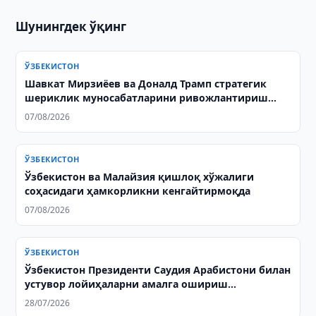
Шунингдек ўқинг
ЎЗБЕКИСТОН
Шавкат Мирзиёев ва Доналд Трамп стратегик
шериклик муносабатларини ривожлантириш
масалаларини муҳокама қилишди
07/08/2026
ЎЗБЕКИСТОН
Ўзбекистон ва Малайзия қишлоқ хўжалиги
соҳасидаги ҳамкорликни кенгайтирмоқда
07/08/2026
ЎЗБЕКИСТОН
Ўзбекистон Президенти Саудия Арабистони билан
устувор лойиҳаларни амалга ошириш
масалаларини муҳокама қилди
28/07/2026