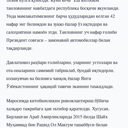
танловининг навбатдаги республика босқичи якунланди.
Унда мамлакатимизнинг барча ҳудудларидан келган 42
нафар энг билимдон ва зукко ёшлар ўз иқтидори ва
салоҳиятини намоён этди. Танловнинг уч нафар ғолиби
Президент совғаси – замонавий автомобиллар билан
тақдирланди.
Давлатимиз раҳбари ғолибларни, уларнинг устозлари ва
ота-оналарини самимий табриклаб, бундай иқтидорли,
изланувчан ва билимга чанқоқ ёшлар Янги
Ўзбекистоннинг ҳақиқий таянчи эканини таъкидлади.
Маросимда китобхонликни ривожлантириш бўйича
халқаро тажрибага ҳам эътибор қаратилди. Хусусан,
Бирлашган Араб Амирликларида 2015 йилда Шайх
Муҳаммад бин Рашид Ол Мактум ташаббуси билан