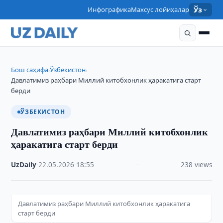
Инфографика
Махсус лойиҳалар
Ўз
Бош саҳифа
Ўзбекистон
›
›
Давлатимиз раҳбари Миллий китобхонлик ҳаракатига старт
берди
ЎЗБЕКИСТОН
Давлатимиз раҳбари Миллий китобхонлик
ҳаракатига старт берди
UzDaily
·
22.05.2026
·
18:55
·
238 views
Давлатимиз раҳбари Миллий китобхонлик ҳаракатига
старт берди