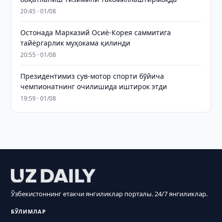
20:45 · 01/08
Остонада Марказий Осиё-Корея саммитига
тайёргарлик муҳокама қилинди
20:55 · 01/08
Президентимиз сув-мотор спорти бўйича
чемпионатнинг очилишида иштирок этди
19:59 · 01/08
Ўзбекистоннинг етакчи янгиликлар порталы. 24/7 янгиликлар.
БЎЛИМЛАР