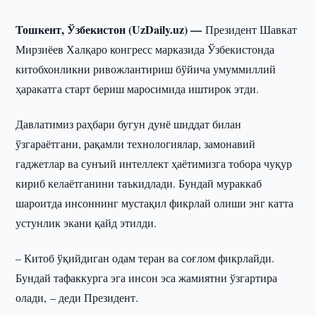
Тошкент, Ўзбекистон (UzDaily.uz) —
Президент Шавкат
Мирзиёев Халқаро конгресс марказида Ўзбекистонда
китобхонликни ривожлантириш бўйича умуммиллий
ҳаракатга старт бериш маросимида иштирок этди.
Давлатимиз раҳбари бугун дунё шиддат билан
ўзгараётгани, рақамли технологиялар, замонавий
гаджетлар ва сунъий интеллект ҳаётимизга тобора чуқур
кириб келаётганини таъкидлади. Бундай мураккаб
шароитда инсоннинг мустақил фикрлай олиши энг катта
устунлик экани қайд этилди.
– Китоб ўқийдиган одам теран ва соғлом фикрлайди.
Бундай тафаккурга эга инсон эса жамиятни ўзгартира
олади, – деди Президент.