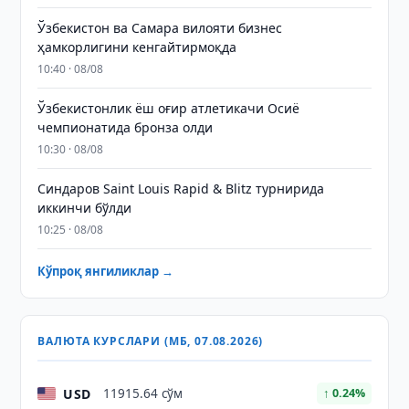
Ўзбекистон ва Самара вилояти бизнес
ҳамкорлигини кенгайтирмоқда
10:40 · 08/08
Ўзбекистонлик ёш оғир атлетикачи Осиё
чемпионатида бронза олди
10:30 · 08/08
Синдаров Saint Louis Rapid & Blitz турнирида
иккинчи бўлди
10:25 · 08/08
Кўпроқ янгиликлар →
ВАЛЮТА КУРСЛАРИ (МБ, 07.08.2026)
USD
11915.64 сўм
↑ 0.24%