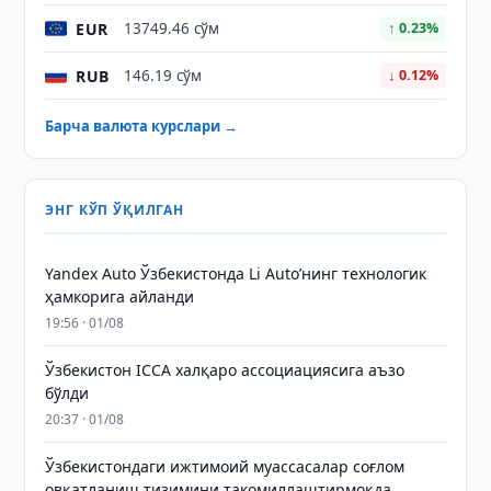
EUR
13749.46 сўм
↑ 0.23%
RUB
146.19 сўм
↓ 0.12%
Барча валюта курслари →
ЭНГ КЎП ЎҚИЛГАН
Yandex Auto Ўзбекистонда Li Auto’нинг технологик
ҳамкорига айланди
19:56 · 01/08
Ўзбекистон ICCA халқаро ассоциациясига аъзо
бўлди
20:37 · 01/08
Ўзбекистондаги ижтимоий муассасалар соғлом
овқатланиш тизимини такомиллаштирмоқда