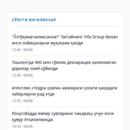
СЎНГГИ ЯНГИЛИКЛАР
"Ўзтўқимачиликсаноат" Хитойнинг Yifa Group билан
янги лойиҳаларни муҳокама қилди
12:45 · 08/08
Тошкентда 400 млн сўмлик декларация қилинмаган
дорилар олиб қўйилди
12:40 · 08/08
Агентлик «Чодра ҳовли» мажмуаси ҳолати ҳақидаги
хабарларни рад этди
12:35 · 08/08
Юнусободда ёмғир сувларини чиқариш учун янги
қувур ётқизилмоқда
10:50 · 08/08