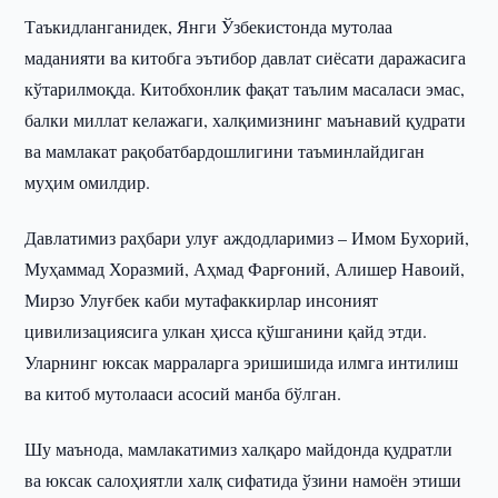
Таъкидланганидек, Янги Ўзбекистонда мутолаа
маданияти ва китобга эътибор давлат сиёсати даражасига
кўтарилмоқда. Китобхонлик фақат таълим масаласи эмас,
балки миллат келажаги, халқимизнинг маънавий қудрати
ва мамлакат рақобатбардошлигини таъминлайдиган
муҳим омилдир.
Давлатимиз раҳбари улуғ аждодларимиз – Имом Бухорий,
Муҳаммад Хоразмий, Аҳмад Фарғоний, Алишер Навоий,
Мирзо Улуғбек каби мутафаккирлар инсоният
цивилизациясига улкан ҳисса қўшганини қайд этди.
Уларнинг юксак марраларга эришишида илмга интилиш
ва китоб мутолааси асосий манба бўлган.
Шу маънода, мамлакатимиз халқаро майдонда қудратли
ва юксак салоҳиятли халқ сифатида ўзини намоён этиши