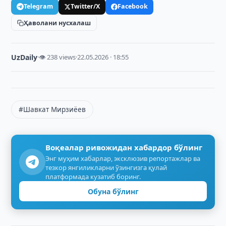
Telegram
Twitter/X
Facebook
Ҳаволани нусхалаш
UzDaily
·
👁 238 views
·
22.05.2026 · 18:55
#Шавкат Мирзиёев
Воқеалар ривожидан хабардор бўлинг
Энг муҳим хабарлар, эксклюзив репортажлар ва
тезкор янгиликларни ўзингизга қулай
платформада кузатиб боринг.
Обуна бўлинг