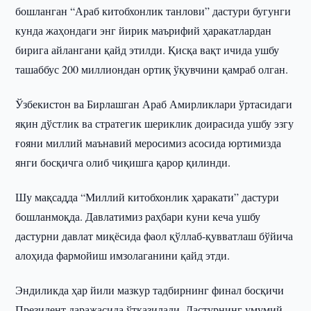
бошланган “Араб китобхонлик танлови” дастури бугунги
кунда жаҳондаги энг йирик маърифий ҳаракатлардан
бирига айлангани қайд этилди. Қисқа вақт ичида ушбу
ташаббус 200 миллиондан ортиқ ўқувчини қамраб олган.
Ўзбекистон ва Бирлашган Араб Амирликлари ўртасидаги
яқин дўстлик ва стратегик шериклик доирасида ушбу эзгу
ғояни миллий маънавий меросимиз асосида юртимизда
янги босқичга олиб чиқишга қарор қилинди.
Шу мақсадда “Миллий китобхонлик ҳаракати” дастури
бошланмоқда. Давлатимиз раҳбари куни кеча ушбу
дастурни давлат миқёсида фаол қўллаб-қувватлаш бўйича
алоҳида фармойиш имзолаганини қайд этди.
Эндиликда ҳар йили мазкур тадбирнинг финал босқичи
Президент даражасида ўтказилади. Дастурнинг умумий