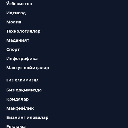
Ўзбекистон
Иқтисод
Молия
Технологиялар
Маданият
Спорт
Инфографика
Махсус лойиҳалар
БИЗ ҲАҚИМИЗДА
Биз ҳақимизда
Қоидалар
Макфийлик
Бизнинг иловалар
Реклама