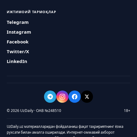
ИЖТИМОИЙ ТАРМОҚЛАР
Telegram
Instagram
Facebook
Twitter/X
LinkedIn
© 2026 UzDaily · ОАВ №248510
18+
UzDaily.uz материалларидан фойдаланиш фақат таҳририятнинг ёзма
рухсати билан амалга оширилади. Интернет-оммавий ахборот