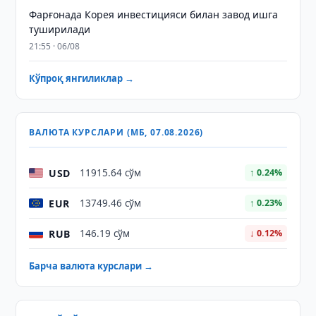
Фарғонада Корея инвестицияси билан завод ишга
туширилади
21:55 · 06/08
Кўпроқ янгиликлар →
ВАЛЮТА КУРСЛАРИ (МБ, 07.08.2026)
USD
11915.64 сўм
↑ 0.24%
EUR
13749.46 сўм
↑ 0.23%
RUB
146.19 сўм
↓ 0.12%
Барча валюта курслари →