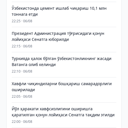
Ўзбекистонда цемент ишлаб чиқариш 10,1 млн
тоннага етди
22:25 · 06/08
Президент Администрация тўғрисидаги қонун
лойиҳаси Сенатга юборилди
22:15 · 06/08
Туркияда ҳалок бўлган ўзбекистонликнинг жасади
Ватанга олиб келинди
22:10 · 06/08
Хавфли чиқиндиларни бошқариш самарадорлиги
оширилади
22:05 · 06/08
Йўл ҳаракати хавфсизлигини оширишга
қаратилган қонун лойиҳаси Сенатга тақдим этилди
22:00 · 06/08