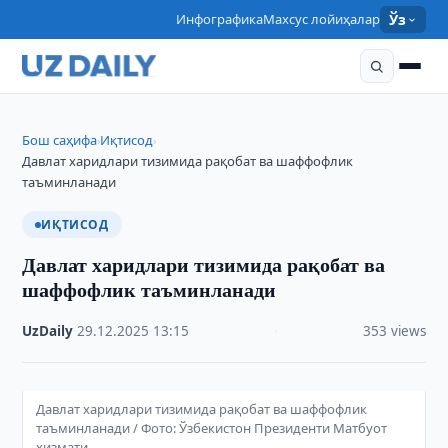
Инфографика
Махсус лойиҳалар
Ўз
Бош саҳифа
Иқтисод
›
›
Давлат харидлари тизимида рақобат ва шаффофлик
таъминланади
ИҚТИСОД
Давлат харидлари тизимида рақобат ва
шаффофлик таъминланади
UzDaily
·
29.12.2025
·
13:15
·
353 views
Давлат харидлари тизимида рақобат ва шаффофлик
таъминланади / Фото: Ўзбекистон Президенти Матбуот
хизмати.