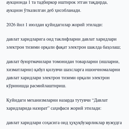
аукционда 1 та тадбиркор иштирок этган тақдирда,
аукцион ўтказилган деб ҳисобланади.
2026 йил 1 июлдан қуйидагилар жорий этилади:
давлат харидларига оид таклифларни давлат харидлари
электрон тизими орқали фақат электрон шаклда баҳолаш;
давлат буюртмачилари томонидан товарларни (ишларни,
хизматларни) қабул қилувчи шахсларга ишончномаларни
давлат харидлари электрон тизими орқали электрон
кўринишда расмийлаштириш.
Қуйидаги механизмларни назарда тутувчи “Давлат
харидларида назорат” саҳифаси жорий этилади:
давлат харидлари соҳасига оид ҳуқуқбузарликлар вужудга