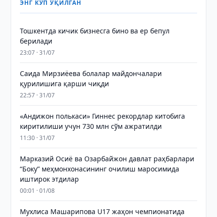
ЭНГ КЎП ЎҚИЛГАН
Тошкентда кичик бизнесга бино ва ер бепул
берилади
23:07 · 31/07
Саида Мирзиёева болалар майдончалари
қурилишига қарши чиқди
22:57 · 31/07
«Андижон полькаси» Гиннес рекордлар китобига
киритилиши учун 730 млн сўм ажратилди
11:30 · 31/07
Марказий Осиё ва Озарбайжон давлат раҳбарлари
“Боку” меҳмонхонасининг очилиш маросимида
иштирок этдилар
00:01 · 01/08
Мухлиса Машарипова U17 жаҳон чемпионатида