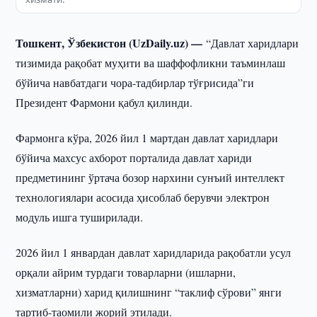
Тошкент, Ўзбекистон (UzDaily.uz) —
“Давлат харидлари
тизимида рақобат муҳити ва шаффофликни таъминлаш
бўйича навбатдаги чора-тадбирлар тўғрисида”ги
Президент Фармони қабул қилинди.
Фармонга кўра, 2026 йил 1 мартдан давлат харидлари
бўйича махсус ахборот порталида давлат хариди
предметининг ўртача бозор нархини сунъий интеллект
технологиялари асосида ҳисоблаб берувчи электрон
модуль ишга туширилади.
2026 йил 1 январдан давлат харидларида рақобатли усул
орқали айрим турдаги товарларни (ишларни,
хизматларни) харид қилишнинг “таклиф сўрови” янги
тартиб-таомили жорий этилади.