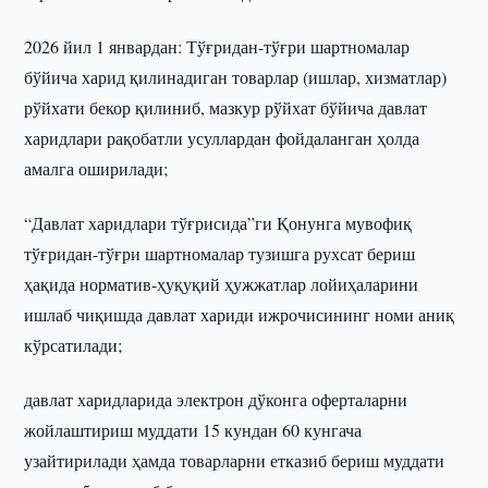
2026 йил 1 январдан: Тўғридан-тўғри шартномалар
бўйича харид қилинадиган товарлар (ишлар, хизматлар)
рўйхати бекор қилиниб, мазкур рўйхат бўйича давлат
харидлари рақобатли усуллардан фойдаланган ҳолда
амалга оширилади;
“Давлат харидлари тўғрисида”ги Қонунга мувофиқ
тўғридан-тўғри шартномалар тузишга рухсат бериш
ҳақида норматив-ҳуқуқий ҳужжатлар лойиҳаларини
ишлаб чиқишда давлат хариди ижрочисининг номи аниқ
кўрсатилади;
давлат харидларида электрон дўконга оферталарни
жойлаштириш муддати 15 кундан 60 кунгача
узайтирилади ҳамда товарларни етказиб бериш муддати