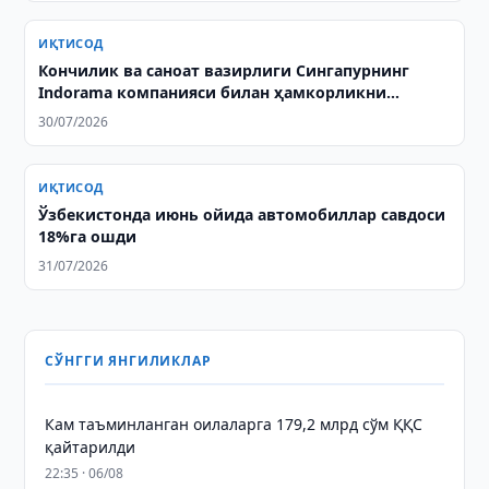
ИҚТИСОД
Кончилик ва саноат вазирлиги Cингапурнинг
Indorama компанияси билан ҳамкорликни
муҳокама қилди
30/07/2026
ИҚТИСОД
Ўзбекистонда июнь ойида автомобиллар савдоси
18%га ошди
31/07/2026
СЎНГГИ ЯНГИЛИКЛАР
Кам таъминланган оилаларга 179,2 млрд сўм ҚҚС
қайтарилди
22:35 · 06/08