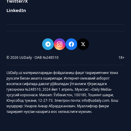
Twitter/X
LinkedIn
© 2026 UzDaily · ОАВ №248510
18+
UzDaily.uz материалларидан фойдаланиш фақат таҳририятнинг ёзма
рухсати билан амалга оширилади. Интернет-оммавий ахборот
воситаси сифатида давлат рўйхатидан ўтганлиги тўғрисидаги
гувоҳнома №248510, 2024 йил 1 апрель. Муассис: «Daily Media»
хусусий корхонаси. Манзил: Ўзбекистон, 100180, Тошкент шаҳри,
Юнусобод тумани, 12-27-73. Электрон почта: info@uzdaily.com. Бош
муҳаррир: Умаров Анвар Абрарджанович. Муаллифлар фикри
таҳририят нуқтаи назарига мос келмаслиги мумкин.