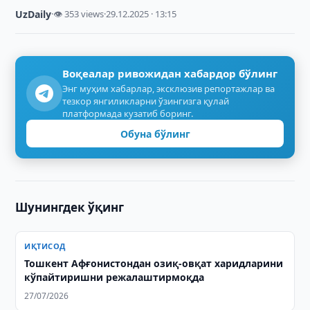
UzDaily
·
👁 353 views
·
29.12.2025 · 13:15
Воқеалар ривожидан хабардор бўлинг
Энг муҳим хабарлар, эксклюзив репортажлар ва
тезкор янгиликларни ўзингизга қулай
платформада кузатиб боринг.
Обуна бўлинг
Шунингдек ўқинг
ИҚТИСОД
Тошкент Афғонистондан озиқ-овқат харидларини
кўпайтиришни режалаштирмоқда
27/07/2026