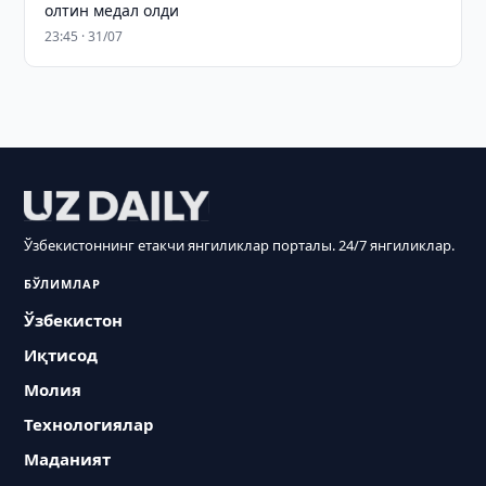
олтин медал олди
23:45 · 31/07
Ўзбекистоннинг етакчи янгиликлар порталы. 24/7 янгиликлар.
БЎЛИМЛАР
Ўзбекистон
Иқтисод
Молия
Технологиялар
Маданият