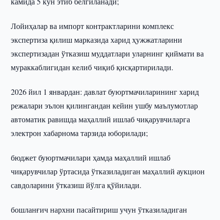
камида 5 кун этиб белгиланади;
Лойиҳалар ва импорт контрактларини комплекс
экспертиза қилиш марказида харид ҳужжатларини
экспертизадан ўтказиш муддатлари уларнинг қиймати ва
мураккаблигидан келиб чиқиб қисқартирилади.
2026 йил 1 январдан: давлат буюртмачиларининг харид
режалари эълон қилингандан кейин ушбу маълумотлар
автоматик равишда маҳаллий ишлаб чиқарувчиларга
электрон хабарнома тарзида юборилади;
бюджет буюртмачилари ҳамда маҳаллий ишлаб
чиқарувчилар ўртасида ўтказиладиган маҳаллий аукцион
савдоларини ўтказиш йўлга қўйилади.
бошланғич нархни пасайтириш учун ўтказиладиган