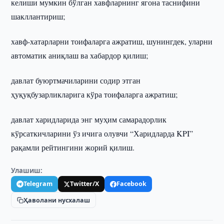
келиши мумкин бўлган хавфларнинг ягона таснифини
шакллантириш;
хавф-хатарларни тоифаларга ажратиш, шунингдек, уларни
автоматик аниқлаш ва хабардор қилиш;
давлат буюртмачиларини содир этган
ҳуқуқбузарликларига кўра тоифаларга ажратиш;
давлат харидларида энг муҳим самарадорлик
кўрсаткичларини ўз ичига олувчи “Харидларда KPI”
рақамли рейтингини жорий қилиш.
Улашиш:
Telegram
Twitter/X
Facebook
Ҳаволани нусхалаш