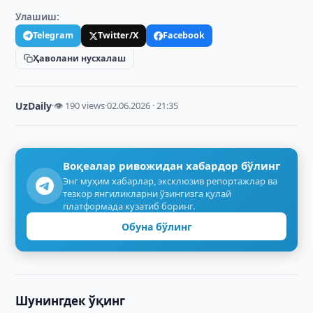
Улашиш:
Telegram
Twitter/X
Facebook
Ҳаволани нусхалаш
UzDaily
·
👁 190 views
·
02.06.2026 · 21:35
Воқеалар ривожидан хабардор бўлинг
Энг муҳим хабарлар, эксклюзив репортажлар ва
тезкор янгиликларни ўзингизга қулай
платформада кузатиб боринг.
Обуна бўлинг
Шунингдек ўқинг