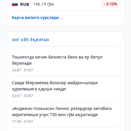
RUB
146.19 сўм
↓ 0.12%
Барча валюта курслари →
ЭНГ КЎП ЎҚИЛГАН
Тошкентда кичик бизнесга бино ва ер бепул
берилади
23:07 · 31/07
Саида Мирзиёева болалар майдончалари
қурилишига қарши чиқди
22:57 · 31/07
«Андижон полькаси» Гиннес рекордлар китобига
киритилиши учун 730 млн сўм ажратилди
11:30 · 31/07