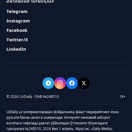
ИЖТИМОИЙ ТАРМОҚЛАР
Telegram
Instagram
Facebook
Twitter/X
LinkedIn
© 2026 UzDaily · ОАВ №248510
18+
UzDaily.uz материалларидан фойдаланиш фақат таҳририятнинг ёзма
рухсати билан амалга оширилади. Интернет-оммавий ахборот
воситаси сифатида давлат рўйхатидан ўтганлиги тўғрисидаги
гувоҳнома №248510, 2024 йил 1 апрель. Муассис: «Daily Media»