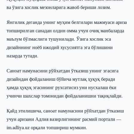
ва ўзига хослик мезонларига жавоб бериши лозим.
Янгилик деганда унинг муҳим белгилари мажмуаси ариза
топширилган санадан олдин омма учун очиқ манбаларда
маълум бўлмаслиги тушунилади. Ўзига хослик эса
дизайннинг ноёб ижодий хусусиятга эга бўлишини
назарда тутади.
Саноат намунасини рўйхатдан ўтказиш унинг эгасига
дизайндан фойдаланиш бўйича мутлақ ҳуқуқ беради
ҳамда ҳуқуқ эгасининг рухсатисиз уни нусхалаш ёки
учинчи шахслар томонидан фойдаланишни тақиқлайди.
Қайд этилишича, саноат намунасини рўйхатдан ўтказиш
учун аризани Адлия вазирлигининг расмий портали —
im.adliya.uz орқали топшириш мумкин.