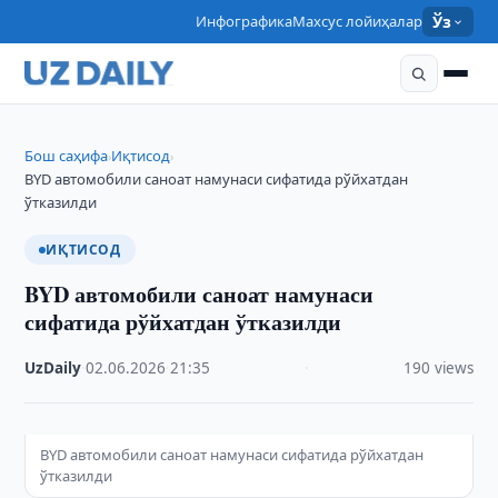
Инфографика
Махсус лойиҳалар
Ўз
Бош саҳифа
Иқтисод
›
›
BYD автомобили саноат намунаси сифатида рўйхатдан
ўтказилди
ИҚТИСОД
BYD автомобили саноат намунаси
сифатида рўйхатдан ўтказилди
UzDaily
·
02.06.2026
·
21:35
·
190 views
BYD автомобили саноат намунаси сифатида рўйхатдан
ўтказилди