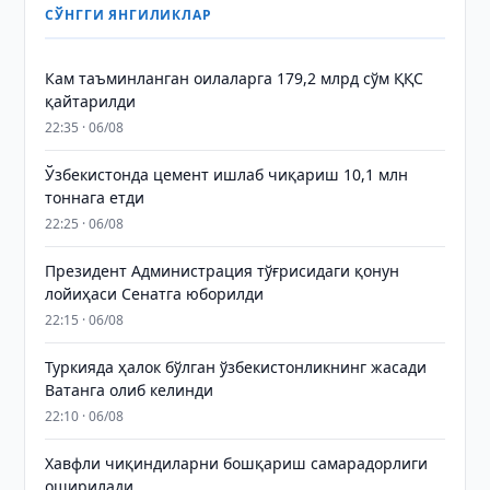
СЎНГГИ ЯНГИЛИКЛАР
Кам таъминланган оилаларга 179,2 млрд сўм ҚҚС
қайтарилди
22:35 · 06/08
Ўзбекистонда цемент ишлаб чиқариш 10,1 млн
тоннага етди
22:25 · 06/08
Президент Администрация тўғрисидаги қонун
лойиҳаси Сенатга юборилди
22:15 · 06/08
Туркияда ҳалок бўлган ўзбекистонликнинг жасади
Ватанга олиб келинди
22:10 · 06/08
Хавфли чиқиндиларни бошқариш самарадорлиги
оширилади