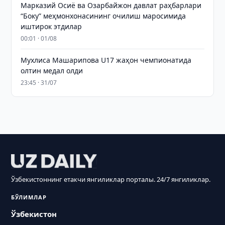
Марказий Осиё ва Озарбайжон давлат раҳбарлари
“Боку” меҳмонхонасининг очилиш маросимида
иштирок этдилар
00:01 · 01/08
Мухлиса Машарипова U17 жаҳон чемпионатида
олтин медал олди
23:45 · 31/07
Ўзбекистоннинг етакчи янгиликлар порталы. 24/7 янгиликлар.
БЎЛИМЛАР
Ўзбекистон