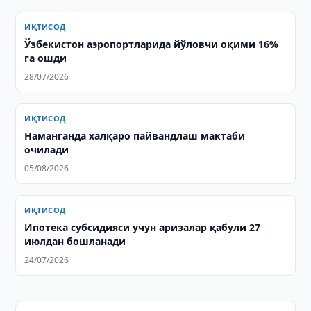
ИҚТИСОД
Ўзбекистон аэропортларида йўловчи оқими 16%
га ошди
28/07/2026
ИҚТИСОД
Наманганда халқаро пайвандлаш мактаби
очилади
05/08/2026
ИҚТИСОД
Ипотека субсидияси учун аризалар қабули 27
июлдан бошланади
24/07/2026