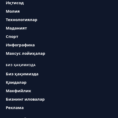
Иқтисод
Молия
Технологиялар
Маданият
Спорт
Инфографика
Махсус лойиҳалар
БИЗ ҲАҚИМИЗДА
Биз ҳақимизда
Қоидалар
Макфийлик
Бизнинг иловалар
Реклама