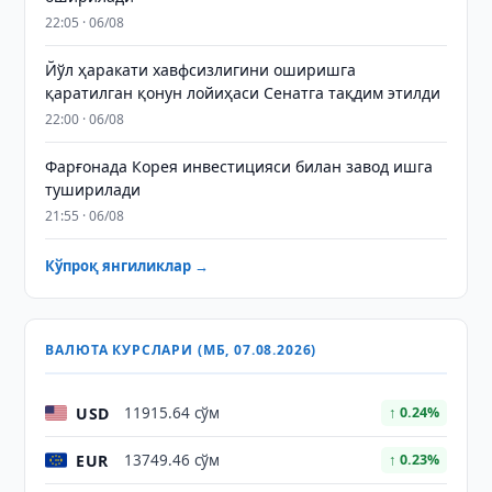
22:05 · 06/08
Йўл ҳаракати хавфсизлигини оширишга
қаратилган қонун лойиҳаси Сенатга тақдим этилди
22:00 · 06/08
Фарғонада Корея инвестицияси билан завод ишга
туширилади
21:55 · 06/08
Кўпроқ янгиликлар →
ВАЛЮТА КУРСЛАРИ (МБ, 07.08.2026)
USD
11915.64 сўм
↑ 0.24%
EUR
13749.46 сўм
↑ 0.23%