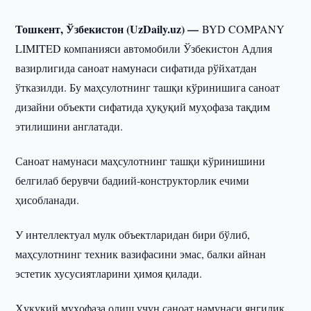
Тошкент, Ўзбекистон (UzDaily.uz) —
BYD COMPANY
LIMITED компанияси автомобили Ўзбекистон Адлия
вазирлигида саноат намунаси сифатида рўйхатдан
ўтказилди. Бу маҳсулотнинг ташқи кўринишига саноат
дизайни объекти сифатида ҳуқуқий муҳофаза тақдим
этилишини англатади.
Саноат намунаси маҳсулотнинг ташқи кўринишини
белгилаб берувчи бадиий-конструкторлик ечими
ҳисобланади.
У интеллектуал мулк объектларидан бири бўлиб,
маҳсулотнинг техник вазифасини эмас, балки айнан
эстетик хусусиятларини ҳимоя қилади.
Ҳуқуқий муҳофаза олиш учун саноат намунаси янгилик