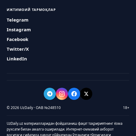
ИЖТИМОИЙ ТАРМОҚЛАР
Telegram
Instagram
Facebook
Twitter/X
LinkedIn
© 2026 UzDaily · ОАВ №248510
18+
UzDaily.uz материалларидан фойдаланиш фақат таҳририятнинг ёзма
рухсати билан амалга оширилади. Интернет-оммавий ахборот
воситаси сифатида давлат рўйхатидан ўтганлиги тўғрисидаги