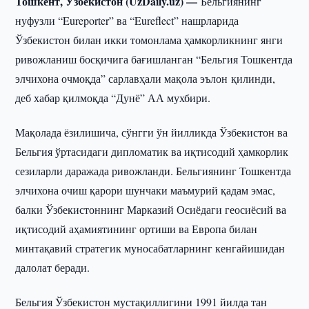
Тошкент, Ўзбекистон (UzDaily.uz) —
Бельгиянинг
нуфузли “Eureporter” ва “Eureflect” нашрларида
Ўзбекистон билан икки томонлама ҳамкорликнинг янги
ривожланиш босқичига бағишланган “Бельгия Тошкентда
элчихона очмоқда” сарлавҳали мақола эълон қилинди,
деб хабар қилмоқда “Дунё” АА мухбири.
Мақолада ёзилишича, сўнгги ўн йилликда Ўзбекистон ва
Бельгия ўртасидаги дипломатик ва иқтисодий ҳамкорлик
сезиларли даражада ривожланди. Бельгиянинг Тошкентда
элчихона очиш қарори шунчаки маъмурий қадам эмас,
балки Ўзбекистоннинг Марказий Осиёдаги геосиёсий ва
иқтисодий аҳамиятининг ортиши ва Европа билан
минтақавий стратегик муносабатларнинг кенгайишидан
далолат беради.
Бельгия Ўзбекистон мустақиллигини 1991 йилда тан