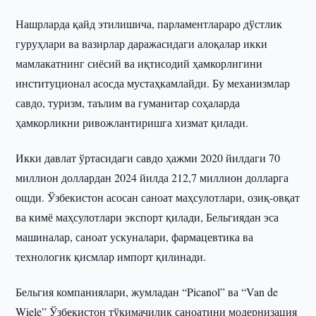
Нашрларда қайд этилишича, парламентлараро дўстлик
гуруҳлари ва вазирлар даражасидаги алоқалар икки
мамлакатнинг сиёсий ва иқтисодий ҳамкорлигини
институционал асосда мустаҳкамлайди. Бу механизмлар
савдо, туризм, таълим ва гуманитар соҳаларда
ҳамкорликни ривожлантиришга хизмат қилади.
Икки давлат ўртасидаги савдо ҳажми 2020 йилдаги 70
миллион доллардан 2024 йилда 212,7 миллион долларга
ошди. Ўзбекистон асосан саноат маҳсулотлари, озиқ-овқат
ва кимё маҳсулотлари экспорт қилади, Бельгиядан эса
машиналар, саноат ускуналари, фармацевтика ва
технологик қисмлар импорт қилинади.
Бельгия компаниялари, жумладан “Picanol” ва “Van de
Wiele” Ўзбекистон тўқимачилик саноатини модернизация