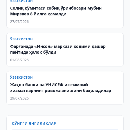
ЎЗБЕКИСТОН
Солиқ қўмитаси собиқ ўринбосари Мубин
Мирзаев 8 йилга қамалди
27/07/2026
ЎЗБЕКИСТОН
Фарғонада «Инсон» маркази ходими ҳашар
пайтида ҳалок бўлди
01/08/2026
ЎЗБЕКИСТОН
Жаҳон банки ва УНИСEФ ижтимоий
хизматларнинг ривожланишини баҳоладилар
29/07/2026
СЎНГГИ ЯНГИЛИКЛАР