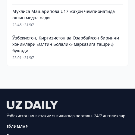
Мухлиса Машарипова U17 жаҳон чемпионатида
олтин медал олди
23:45 · 31/07
Ўзбекистон, Қирғизистон ва Озарбайжон биринчи
хонимлари «Олтин Болалик» марказига ташриф
буюрди
23:01 · 31/07
Ўзбекистоннинг етакчи янгиликлар порталы. 24/7 янгиликлар.
БЎЛИМЛАР