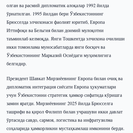
олган ва расмий дипломатик алоқалар 1992 йилда
ўрнатилган. 1995 йилдан бери Ўзбекистоннинг
Брюсселда элчихонаси фаолият юритиб, Европа
Иттифоқи ва Бельгия билан доимий мулоқотни
таъминлаб келмоқда. Янги Тошкентда элчихона очилиши
икки томонлама муносабатларда янги босқич ва
Ўзбекистоннинг Марказий Осиёдаги муҳимлигига
белгидир.
Президент Шавкат Мирзиёевнинг Европа билан очиқ ва
дипломатик интеграция сиёсати Европа ҳукуматлари
учун Ўзбекистонни стратегик ҳамкор сифатида кўришга
замин яратди. Мирзиёевнинг 2025 йилда Брюсселга
ташрифи ва қирол Филипп билан учрашуви икки давлат
ўртасида савдо, сармоя, логистика ва инфратузилма
соҳаларида ҳамкорликни мустаҳкамлаш имконини берди.