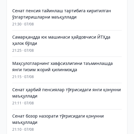
Сенат пенсия тайинлаш тартибига киритилган
ўзгартиришларни маъқуллади
21:30 · 07/08
Самарқандда юк машинаси ҳайдовчиси ЙТҲда
ҳалок бўлди
21:25 · 07/08
Маҳсулотларнинг хавфсизлигини таъминлашда
янги тизим жорий қилинмоқда
21:15 · 07/08
Сенат ҳарбий пенсиялар тўғрисидаги янги қонунни
маъқуллади
21:11 · 07/08
Сенат бозор назорати тўғрисидаги қонунни
маъқуллади
21:10 · 07/08