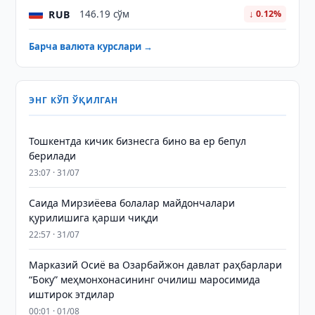
RUB
146.19 сўм
↓ 0.12%
Барча валюта курслари →
ЭНГ КЎП ЎҚИЛГАН
Тошкентда кичик бизнесга бино ва ер бепул
берилади
23:07 · 31/07
Саида Мирзиёева болалар майдончалари
қурилишига қарши чиқди
22:57 · 31/07
Марказий Осиё ва Озарбайжон давлат раҳбарлари
“Боку” меҳмонхонасининг очилиш маросимида
иштирок этдилар
00:01 · 01/08