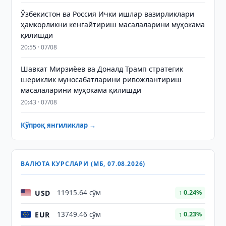
Ўзбекистон ва Россия Ички ишлар вазирликлари
ҳамкорликни кенгайтириш масалаларини муҳокама
қилишди
20:55 · 07/08
Шавкат Мирзиёев ва Доналд Трамп стратегик
шериклик муносабатларини ривожлантириш
масалаларини муҳокама қилишди
20:43 · 07/08
Кўпроқ янгиликлар →
ВАЛЮТА КУРСЛАРИ (МБ, 07.08.2026)
USD
11915.64 сўм
↑ 0.24%
EUR
13749.46 сўм
↑ 0.23%