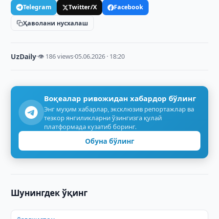
Telegram
Twitter/X
Facebook
Ҳаволани нусхалаш
UzDaily
·
👁 186 views
·
05.06.2026 · 18:20
Воқеалар ривожидан хабардор бўлинг
Энг муҳим хабарлар, эксклюзив репортажлар ва
тезкор янгиликларни ўзингизга қулай
платформада кузатиб боринг.
Обуна бўлинг
Шунингдек ўқинг