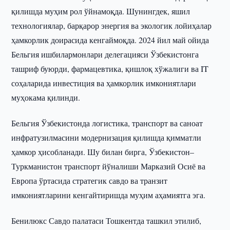
қилишда муҳим рол ўйнамоқда. Шунингдек, яшил
технологиялар, барқарор энергия ва экологик лойиҳалар
ҳамкорлик доирасида кенгаймоқда. 2024 йил май ойида
Бельгия ишбилармонлари делегацияси Ўзбекистонга
ташриф буюрди, фармацевтика, қишлоқ хўжалиги ва IT
соҳаларида инвестиция ва ҳамкорлик имкониятлари
муҳокама қилинди.
Бельгия Ўзбекистонда логистика, транспорт ва саноат
инфратузилмасини модернизация қилишда қимматли
ҳамкор ҳисобланади. Шу билан бирга, Ўзбекистон–
Туркманистон транспорт йўналиши Марказий Осиё ва
Европа ўртасида стратегик савдо ва транзит
имкониятларини кенгайтиришда муҳим аҳамиятга эга.
Бенилюкс Савдо палатаси Тошкентда ташкил этилиб,