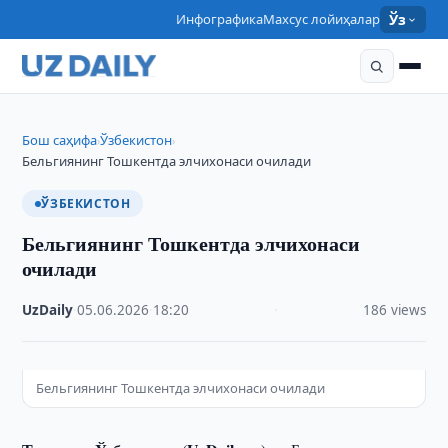
Инфографика
Махсус лойиҳалар
Ўз
Бош саҳифа
Ўзбекистон
›
›
Бельгиянинг Тошкентда элчихонаси очилади
ЎЗБЕКИСТОН
Бельгиянинг Тошкентда элчихонаси
очилади
UzDaily
·
05.06.2026
·
18:20
·
186 views
Бельгиянинг Тошкентда элчихонаси очилади