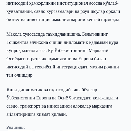
иқтисодий ҳамкорликни институционал асосда қўллаб-
қувватлайди, савдо кўргазмалари ва роуд-шоулар орқали
бизнес ва инвестиция имкониятларини кенгайтирмоқда.
Мақола хулосасида таъкидланишича, Бельгиянинг
Тошкентда элчихона очиши дипломатик қадамдан кўра
кўпроқ маънога эга. Бу Ўзбекистоннинг Марказий
Осиёдаги стратегик аҳамиятини ва Европа билан
иқтисодий ва геосиёсий интеграциядаги муҳим ролини
тан олишдир.
Янги дипломатик ва иқтисодий ташаббуслар
Ўзбекистонни Европа ва Осиё ўртасидаги келажакдаги
савдо, транспорт ва инновацион алоқалар марказига
айлантиришга хизмат қилади.
Улашиш: