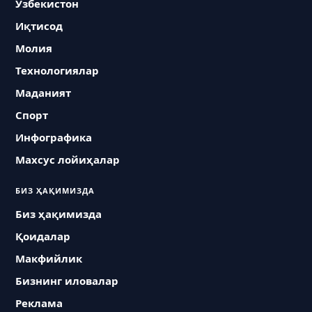
Ўзбекистон
Иқтисод
Молия
Технологиялар
Маданият
Спорт
Инфографика
Махсус лойиҳалар
БИЗ ҲАҚИМИЗДА
Биз ҳақимизда
Қоидалар
Макфийлик
Бизнинг иловалар
Реклама