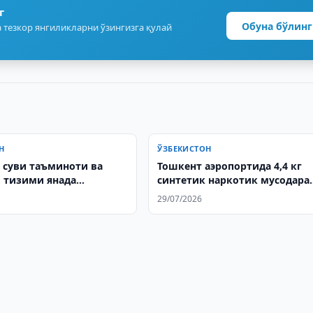
г
Обуна бўлинг
 тезкор янгиликларни ўзингизга қулай
Н
ЎЗБЕКИСТОН
суви таъминоти ва
Тошкент аэропортида 4,4 кг
в тизими янада
синтетик наркотик мусодара
ади
қилинди
29/07/2026