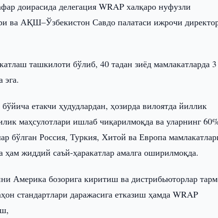
афар доирасида делегация WRAP халқаро нуфузли
ори ва АҚШ–Ўзбекистон Савдо палатаси ижрочи директо
атлаш ташкилоти бўлиб, 40 тадан зиёд мамлакатларда 3
 эга.
бўйича етакчи ҳудудлардан, ҳозирда вилоятда йиллик
чилик маҳсулотлари ишлаб чиқарилмоқда ва уларнинг 60
ар бўлган Россия, Туркия, Хитой ва Европа мамлакатлар
а ҳам жиддий саъй-ҳаракатлар амалга оширилмоқда.
ни Америка бозорига киритиш ва дистрибьюторлар тарм
аҳон стандартлари даражасига етказиш ҳамда WRAP
аш,