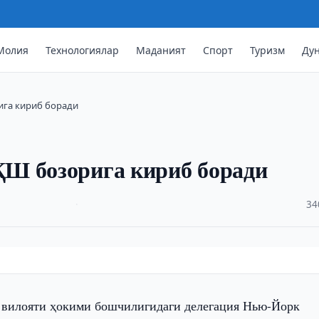
Молия
Технологиялар
Маданият
Спорт
Туризм
Ду
га кириб боради
Ш бозорига кириб боради
·
34
вилояти ҳокими бошчилигидаги делегация Нью-Йорк