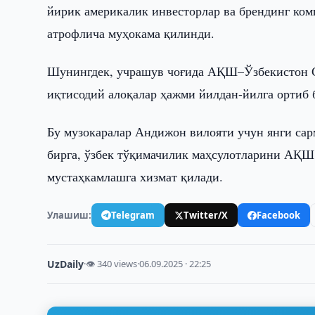
йирик америкалик инвесторлар ва брендинг ком
атрофлича муҳокама қилинди.
Шунингдек, учрашув чоғида АҚШ–Ўзбекистон Са
иқтисодий алоқалар ҳажми йилдан-йилга ортиб 
Бу музокаралар Андижон вилояти учун янги сар
бирга, ўзбек тўқимачилик маҳсулотларини АҚШ 
мустаҳкамлашга хизмат қилади.
Улашиш:
Telegram
Twitter/X
Facebook
UzDaily
·
👁 340 views
·
06.09.2025 · 22:25