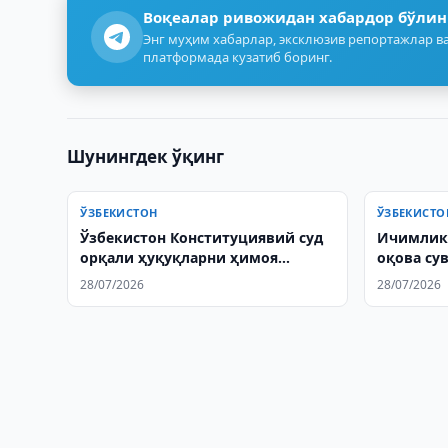
Воқеалар ривожидан хабардор бўлин
Энг муҳим хабарлар, эксклюзив репортажлар ва
платформада кузатиб боринг.
Шунингдек ўқинг
ЎЗБЕКИСТОН
ЎЗБЕКИСТО
Ўзбекистон Конституциявий суд
Ичимлик 
орқали ҳуқуқларни ҳимоя
оқова су
қилишни кенгайтирмоқчи
яхшилан
28/07/2026
28/07/2026