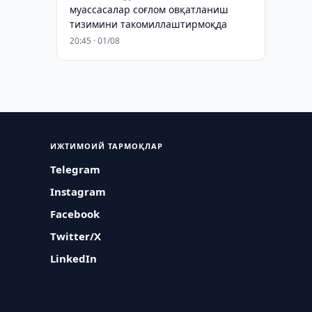
муассасалар соғлом овқатланиш
тизимини такомиллаштирмоқда
20:45 · 01/08
ИЖТИМОИЙ ТАРМОҚЛАР
Telegram
Instagram
Facebook
Twitter/X
LinkedIn