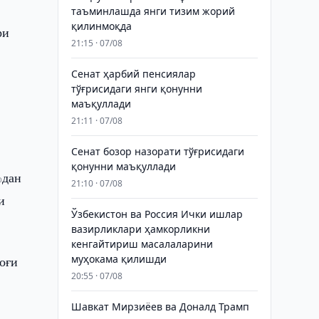
таъминлашда янги тизим жорий
қилинмоқда
ри
21:15 · 07/08
Сенат ҳарбий пенсиялар
тўғрисидаги янги қонунни
маъқуллади
21:11 · 07/08
Сенат бозор назорати тўғрисидаги
қонунни маъқуллади
%дан
21:10 · 07/08
и
Ўзбекистон ва Россия Ички ишлар
вазирликлари ҳамкорликни
кенгайтириш масалаларини
муҳокама қилишди
оғи
20:55 · 07/08
Шавкат Мирзиёев ва Доналд Трамп