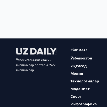
БЎЛИМЛАР
Ўзбекистон
Ўзбекистоннинг етакчи
янгиликлар порталы. 24/7
Иқтисод
янгиликлар.
Молия
Технологиялар
Маданият
Спорт
Инфографика