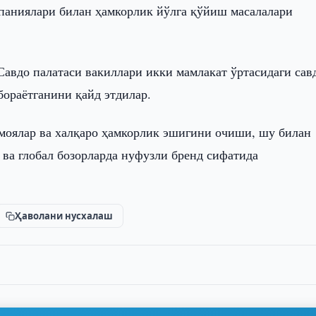
паниялари билан ҳамкорлик йўлга қўйиш масалалари
вдо палатаси вакиллари икки мамлакат ўртасидаги сав
бораётганини қайд этдилар.
моялар ва халқаро ҳамкорлик эшигини очиши, шу билан
ва глобал бозорларда нуфузли бренд сифатида
Ҳаволани нусхалаш