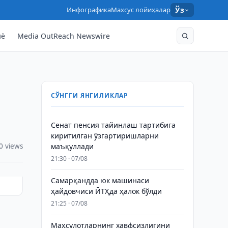
Инфографика
Махсус лойиҳалар
Ўз
нё
Media OutReach Newswire
СЎНГГИ ЯНГИЛИКЛАР
Сенат пенсия тайинлаш тартибига
киритилган ўзгартиришларни
0 views
маъқуллади
21:30 · 07/08
Самарқандда юк машинаси
ҳайдовчиси ЙТҲда ҳалок бўлди
21:25 · 07/08
Маҳсулотларнинг хавфсизлигини