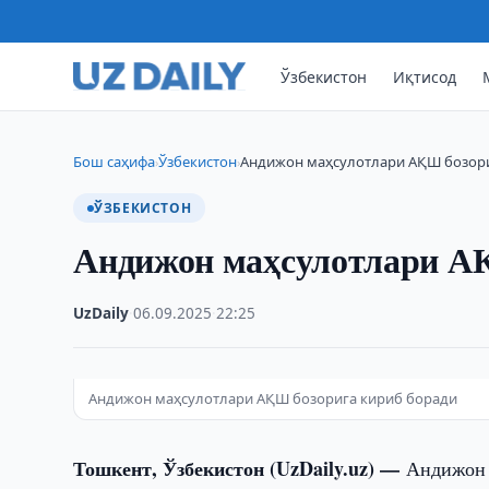
Ўзбекистон
Иқтисод
Бош саҳифа
Ўзбекистон
Андижон маҳсулотлари АҚШ бозори
›
›
ЎЗБЕКИСТОН
Андижон маҳсулотлари АҚ
UzDaily
·
06.09.2025
·
22:25
Андижон маҳсулотлари АҚШ бозорига кириб боради
Тошкент, Ўзбекистон (UzDaily.uz) —
Андижон 