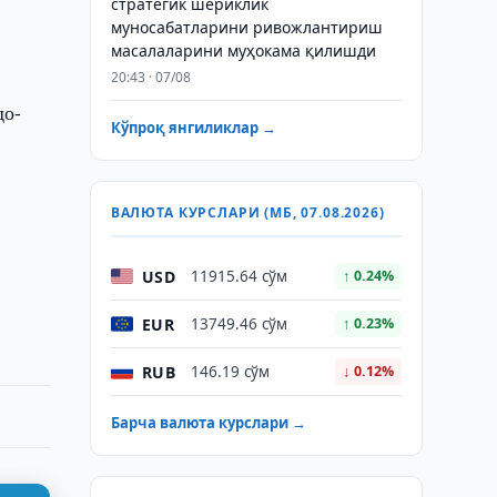
стратегик шериклик
муносабатларини ривожлантириш
масалаларини муҳокама қилишди
20:43 · 07/08
до-
Кўпроқ янгиликлар →
ВАЛЮТА КУРСЛАРИ (МБ, 07.08.2026)
USD
11915.64 сўм
↑ 0.24%
EUR
13749.46 сўм
↑ 0.23%
RUB
146.19 сўм
↓ 0.12%
Барча валюта курслари →