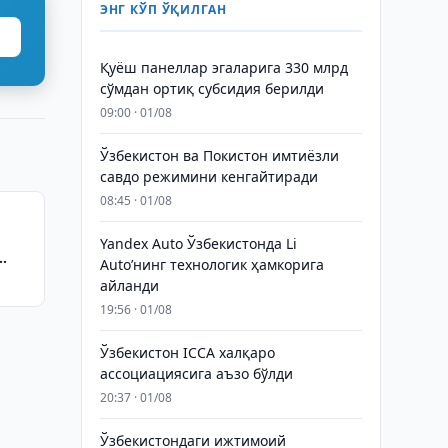
ЭНГ КЎП ЎҚИЛГАН
Қуёш панеллар эгаларига 330 млрд
сўмдан ортиқ субсидия берилди
09:00 · 01/08
Ўзбекистон ва Покистон имтиёзли
савдо режимини кенгайтиради
08:45 · 01/08
Yandex Auto Ўзбекистонда Li
Auto’нинг технологик ҳамкорига
айланди
19:56 · 01/08
Ўзбекистон ICCA халқаро
ассоциациясига аъзо бўлди
20:37 · 01/08
Ўзбекистондаги ижтимоий